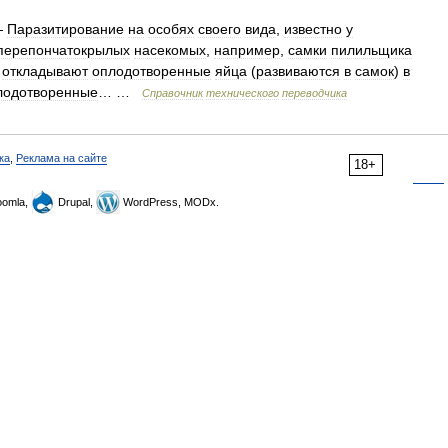
—
Паразитирование
на
особях
своего
вида
,
известно
у
перепончатокрылых
насекомых
,
например
,
самки
пилильщика
откладывают
оплодотворенные
яйца
(
развиваются
в
самок
)
в
лодотворенные
… …
Справочник
технического
переводчика
ка
,
Реклама на сайте
18+
omla,
Drupal,
WordPress, MODx.