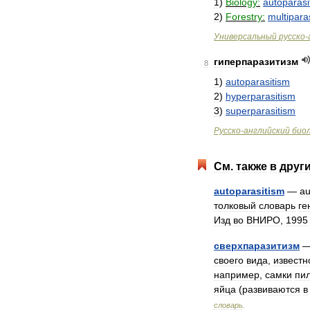
1
)
Biology:
autoparasi
2
)
Forestry:
multiparas
Универсальный
русско
-
гиперпаразитизм
8
1
)
autoparasitism
2
)
hyperparasitism
3
)
superparasitism
Русско
-
английский
био
См
.
также
в
друг
autoparasitism
—
au
толковый
словарь
ге
Изд
во
ВНИРО
,
1995
сверхпаразитизм
своего
вида
,
известн
например
,
самки
пи
яйца
(
развиваются
в
словарь
.