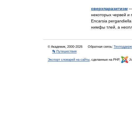
сверхпаразитизм
некоторых
червей
и
Encarsia
pergandiella
нимфы
тлей
,
а
неоп
© Академик, 2000-2026
Обратная связь:
Техподдерж
👣 Путешествия
Экспорт словарей на сайты
, сделанные на PHP,
Jo