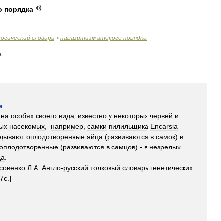
о
порядка
логический
словарь
паразитизм
второго
порядка
>
м
на
особях
своего
вида
,
известно
у
некоторых
червей
и
ых
насекомых
,
например
,
самки
пилильщика
Encarsia
адывают
оплодотворенные
яйца
(
развиваются
в
самок
)
в
оплодотворенные
(
развиваются
в
самцов
) -
в
незрелых
да
.
совенко
Л
.
А
.
Англо
-
русский
толковый
словарь
генетических
7с
.]