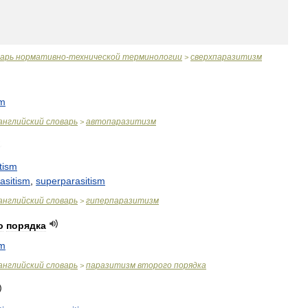
варь
нормативно
-
технической
терминологии
сверхпаразитизм
>
sm
английский
словарь
автопаразитизм
>
tism
asitism
,
superparasitism
английский
словарь
гиперпаразитизм
>
о
порядка
sm
английский
словарь
паразитизм
второго
порядка
>