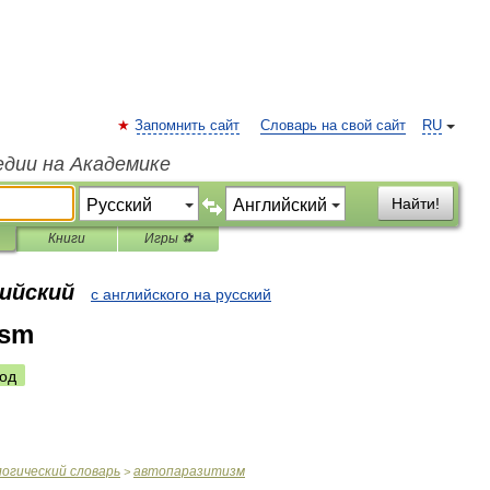
Запомнить сайт
Словарь на свой сайт
RU
едии на Академике
Найти!
Книги
Игры ⚽
лийский
с английского на русский
ism
од
логический
словарь
автопаразитизм
>