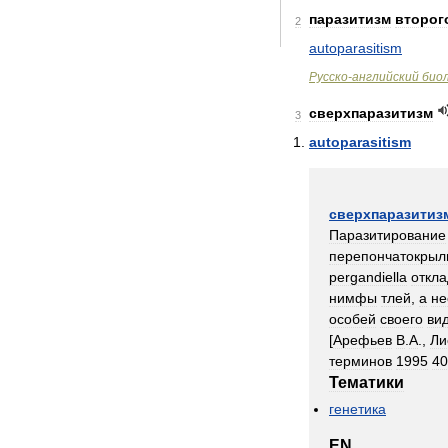
паразитизм
второг
2
autoparasitism
Русско
-
английский
био
сверхпаразитизм
3
autoparasitism
сверхпаразитиз
Паразитирование
перепончатокрыл
pergandiella
откл
нимфы
тлей
,
а
не
особей
своего
ви
[
Арефьев
В
.
А
.,
Ли
терминов
1995
40
Тематики
генетика
EN