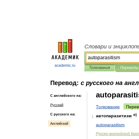
Словари и энциклоп
academic.ru
Толкования
Переводы
Перевод:
с русского на анг
autoparasit
С английского на:
Русский
Толкование
Перев
С русского на:
автопаразитизм
1
Английский
autoparasitism
Русско
-
английский
био