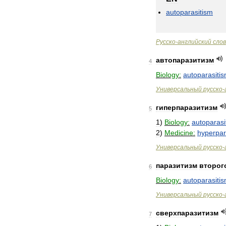
autoparasitism
Русско
-
английский
сло
автопаразитизм
4
Biology:
autoparasiti
Универсальный
русско
-
гиперпаразитизм
5
1
)
Biology:
autoparasi
2
)
Medicine:
hyperpar
Универсальный
русско
-
паразитизм
второг
6
Biology:
autoparasiti
Универсальный
русско
-
сверхпаразитизм
7