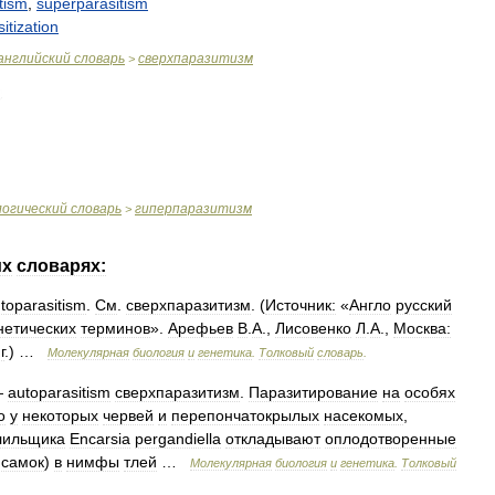
tism
,
superparasitism
itization
английский
словарь
сверхпаразитизм
>
логический
словарь
гиперпаразитизм
>
их
словарях:
toparasitism
.
См
.
сверхпаразитизм
. (
Источник:
«
Англо
русский
нетических
терминов
».
Арефьев
В
.
А
.,
Лисовенко
Л
.
А
.,
Москва:
г
.) …
Молекулярная
биология
и
генетика
.
Толковый
словарь
.
—
autoparasitism
сверхпаразитизм
.
Паразитирование
на
особях
о
у
некоторых
червей
и
перепончатокрылых
насекомых
,
лильщика
Encarsia
pergandiella
откладывают
оплодотворенные
самок
)
в
нимфы
тлей
…
Молекулярная
биология
и
генетика
.
Толковый