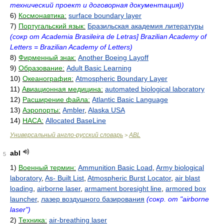
технический проект и договорная документация))
6)
Космонавтика:
surface boundary layer
7)
Португальский язык:
Бразильская академия литературы
(сокр от Academia Brasileira de Letras] Brazilian Academy of
Letters = Brazilian Academy of Letters)
8)
Фирменный знак:
Another Boeing Layoff
9)
Образование:
Adult Basic Learning
10)
Океанография:
Atmospheric Boundary Layer
11)
Авиационная медицина:
automated biological laboratory
12)
Расширение файла:
Atlantic Basic Language
13)
Аэропорты:
Ambler
,
Alaska USA
14)
НАСА:
Allocated BaseLine
Универсальный англо-русский словарь
ABL
>
abl
5
1)
Военный термин:
Ammunition Basic Load
,
Army biological
laboratory
,
As- Built List
,
Atmospheric Burst Locator
,
air blast
loading
,
airborne laser
,
armament boresight line
,
armored box
launcher
,
лазер воздушного базирования
(сокр. от "airborne
laser")
2)
Техника:
air-breathing laser