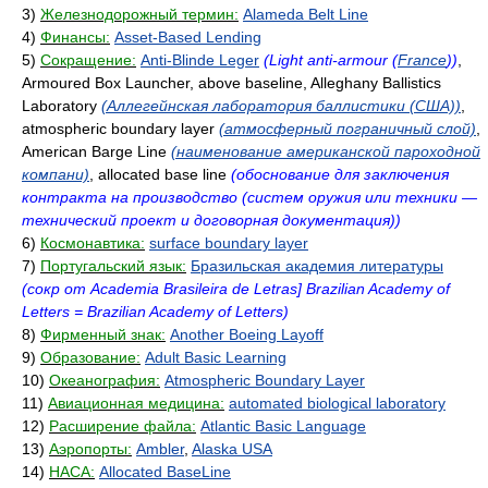
3)
Железнодорожный термин:
Alameda Belt Line
4)
Финансы:
Asset-Based Lending
5)
Сокращение:
Anti-Blinde Leger
(Light anti-armour (
France
))
,
Armoured Box Launcher, above baseline, Alleghany Ballistics
Laboratory
(Аллегейнская лаборатория баллистики (США))
,
atmospheric boundary layer
(атмосферный пограничный слой)
,
American Barge Line
(наименование американской пароходной
компани)
, allocated base line
(обоснование для заключения
контракта на производство (систем оружия или техники —
технический проект и договорная документация))
6)
Космонавтика:
surface boundary layer
7)
Португальский язык:
Бразильская академия литературы
(сокр от Academia Brasileira de Letras] Brazilian Academy of
Letters = Brazilian Academy of Letters)
8)
Фирменный знак:
Another Boeing Layoff
9)
Образование:
Adult Basic Learning
10)
Океанография:
Atmospheric Boundary Layer
11)
Авиационная медицина:
automated biological laboratory
12)
Расширение файла:
Atlantic Basic Language
13)
Аэропорты:
Ambler
,
Alaska USA
14)
НАСА:
Allocated BaseLine