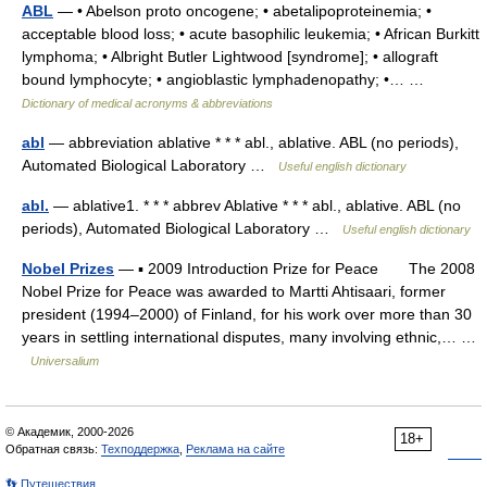
ABL
— • Abelson proto oncogene; • abetalipoproteinemia; •
acceptable blood loss; • acute basophilic leukemia; • African Burkitt
lymphoma; • Albright Butler Lightwood [syndrome]; • allograft
bound lymphocyte; • angioblastic lymphadenopathy; •… …
Dictionary of medical acronyms & abbreviations
abl
— abbreviation ablative * * * abl., ablative. ABL (no periods),
Automated Biological Laboratory …
Useful english dictionary
abl.
— ablative1. * * * abbrev Ablative * * * abl., ablative. ABL (no
periods), Automated Biological Laboratory …
Useful english dictionary
Nobel Prizes
— ▪ 2009 Introduction Prize for Peace The 2008
Nobel Prize for Peace was awarded to Martti Ahtisaari, former
president (1994–2000) of Finland, for his work over more than 30
years in settling international disputes, many involving ethnic,… …
Universalium
© Академик, 2000-2026
18+
Обратная связь:
Техподдержка
,
Реклама на сайте
👣 Путешествия