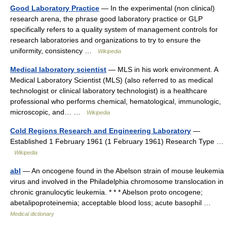
Good Laboratory Practice
— In the experimental (non clinical)
research arena, the phrase good laboratory practice or GLP
specifically refers to a quality system of management controls for
research laboratories and organizations to try to ensure the
uniformity, consistency …
Wikipedia
Medical laboratory scientist
— MLS in his work environment. A
Medical Laboratory Scientist (MLS) (also referred to as medical
technologist or clinical laboratory technologist) is a healthcare
professional who performs chemical, hematological, immunologic,
microscopic, and… …
Wikipedia
Cold Regions Research and Engineering Laboratory
—
Established 1 February 1961 (1 February 1961) Research Type …
Wikipedia
abl
— An oncogene found in the Abelson strain of mouse leukemia
virus and involved in the Philadelphia chromosome translocation in
chronic granulocytic leukemia. * * * Abelson proto oncogene;
abetalipoproteinemia; acceptable blood loss; acute basophil …
Medical dictionary