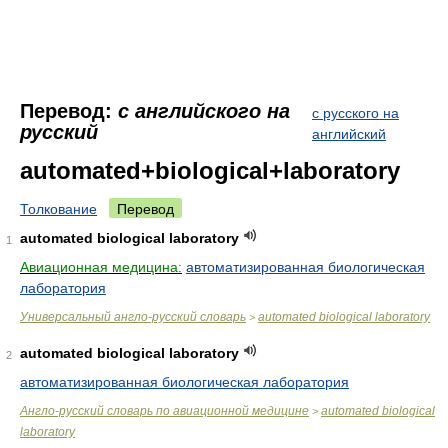
Перевод:
с английского на
с русского на
русский
английский
automated+biological+laboratory
Толкование
Перевод
automated biological laboratory
1
Авиационная медицина:
автоматизированная биологическая
лаборатория
Универсальный англо-русский словарь
automated biological laboratory
>
automated biological laboratory
2
автоматизированная биологическая лаборатория
Англо-русский словарь по авиационной медицине
automated biological
>
laboratory