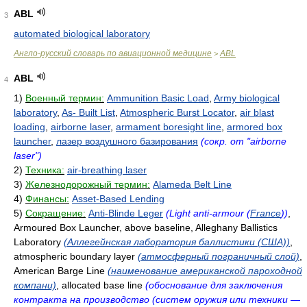
ABL
3
automated biological laboratory
Англо-русский словарь по авиационной медицине
ABL
>
ABL
4
1)
Военный термин:
Ammunition Basic Load
,
Army biological
laboratory
,
As- Built List
,
Atmospheric Burst Locator
,
air blast
loading
,
airborne laser
,
armament boresight line
,
armored box
launcher
,
лазер воздушного базирования
(сокр. от "airborne
laser")
2)
Техника:
air-breathing laser
3)
Железнодорожный термин:
Alameda Belt Line
4)
Финансы:
Asset-Based Lending
5)
Сокращение:
Anti-Blinde Leger
(Light anti-armour (
France
))
,
Armoured Box Launcher, above baseline, Alleghany Ballistics
Laboratory
(Аллегейнская лаборатория баллистики (США))
,
atmospheric boundary layer
(атмосферный пограничный слой)
,
American Barge Line
(наименование американской пароходной
компани)
, allocated base line
(обоснование для заключения
контракта на производство (систем оружия или техники —