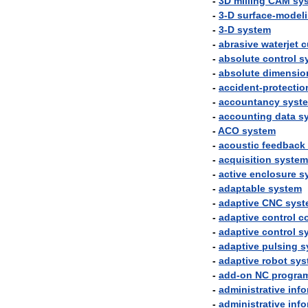
-
3D
milling
CAM
sy
-
3
-
D
surface
-
model
-
3
-
D
system
-
abrasive
waterjet
c
-
absolute
control
s
-
absolute
dimensio
-
accident
-
protectio
-
accountancy
syst
-
accounting
data
s
-
ACO
system
-
acoustic
feedback
-
acquisition
system
-
active
enclosure
s
-
adaptable
system
-
adaptive
CNC
syst
-
adaptive
control
co
-
adaptive
control
s
-
adaptive
pulsing
s
-
adaptive
robot
sys
-
add
-
on
NC
progra
-
administrative
info
-
administrative
info