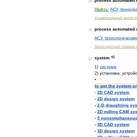
process
automated
10
Нефть:
АСУ
техноло
Универсальный
англо
-
р
process
automated
11
АСУ
технологически
Англо
-
русский
словарь
system
12
1
)
система
2
)
установка
;
устрой
•
to
get
the
system
o
-
2D
CAD
system
-
2D
design
system
-
2
-
D
draughting
sy
-
2D
milling
CAM
sy
-
3
nonsimultaneou
-
3D
CAD
system
-
3D
design
system