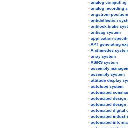
-
analog
computing
-
analog
recording
s
-
angstrom
-
position
-
antideflection
sys
-
antilock
brake
sys
-
antisag
system
-
application
-
specifi
-
APT
generating
ex
-
Archimedes
syste
-
array
system
-
AS
/
RS
system
-
assembly
manage
-
assembly
system
-
attitude
display
sy
-
autolube
system
-
automated
commun
-
automated
design
-
automated
design
-
automated
digital
-
automated
industri
-
automated
informa