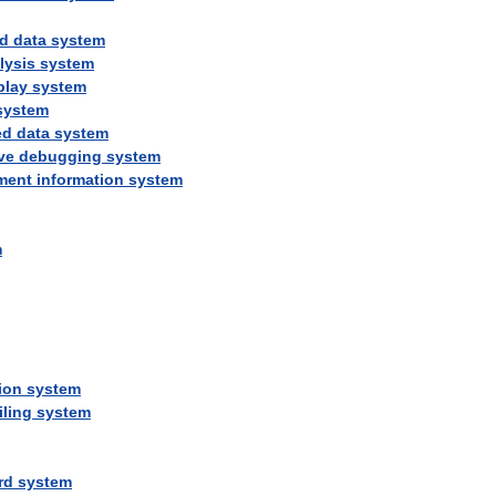
d
data
system
lysis
system
play
system
system
ed
data
system
ve
debugging
system
ment
information
system
m
ion
system
iling
system
rd
system