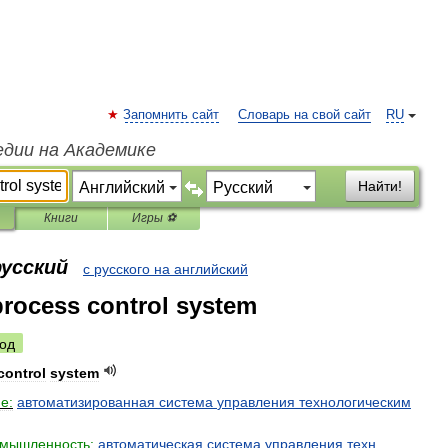
Запомнить сайт
Словарь на свой сайт
RU
едии на Академике
Найти!
Книги
Игры ⚽
русский
с русского на английский
rocess control system
од
control
system
е:
автоматизированная
система
управления
технологическим
мышленность:
автоматическая
система
управления
техн