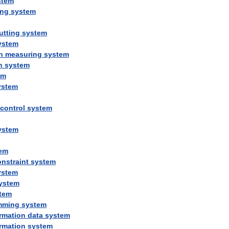
stem
ing
system
utting
system
ystem
n
measuring
system
n
system
em
ystem
control
system
ystem
em
nstraint
system
ystem
ystem
tem
mming
system
rmation
data
system
rmation
system