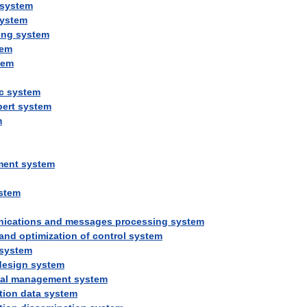
system
ystem
ing
system
tem
tem
c
system
pert
system
m
ment
system
stem
ications
and
messages
processing
system
and
optimization
of
control
system
system
design
system
al
management
system
tion
data
system