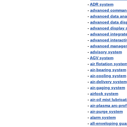
-
ADR
system
-
advanced
comman
-
advanced
data
ana
-
advanced
data
dis
-
advanced
display
-
advanced
integrat
-
advanced
interacti
-
advanced
manage
-
advisory
system
-
AGV
system
-
air
flotation
syste
-
air
-
bearing
system
-
air
-
cooling
system
-
air
-
delivery
system
-
air
-
gaging
system
-
airlock
system
-
air
-
oil
mist
lubricat
-
air
-
plasma
arc
-
prof
-
air
-
purge
system
-
alarm
system
-
all
-
enveloping
gua