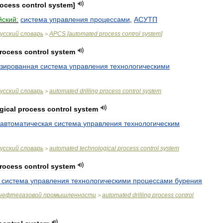
rocess
control
system
]
йский:
система
управления
процессами
,
АСУТП
усский
словарь
APCS
[
automated
process
control
system
]
>
rocess
control
system
изированная
система
управления
технологическими
усский
словарь
automated
drilling
process
control
system
>
gical
process
control
system
автоматическая
система
управления
технологическим
усский
словарь
automated
technological
process
control
system
>
rocess
control
system
система
управления
технологическими
процессами
бурения
нефтегазовой
промышленности
automated
drilling
process
control
>