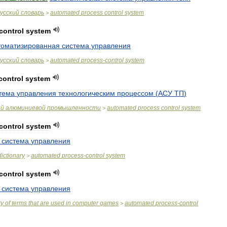
усский
словарь
automated
process
control
system
>
control
system
томатизированная
система
управления
усский
словарь
automated
process
-
control
system
>
control
system
тема
управления
технологическим
процессом
(
АСУ
ТП
)
ий
алюминиевой
промышленности
automated
process
control
system
>
control
system
система
управления
dictionary
automated
process
-
control
system
>
control
system
система
управления
ry
of
terms
that
are
used
in
computer
games
automated
process
-
control
>