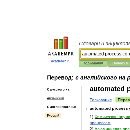
Словари и энциклоп
academic.ru
Толкования
Переводы
Перевод:
с английского на 
automated p
С русского на:
Английский
Толкование
Перев
С английского на:
automated
process
1
Русский
1
)
Химическое
оружи
процессом
2
)
Алюминиевая
про