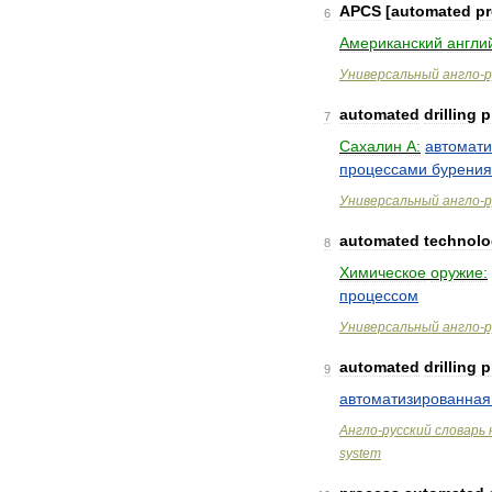
APCS
[
automated
p
6
Американский
англи
Универсальный
англо
-
р
automated
drilling
p
7
Сахалин
А:
автомат
процессами
бурения
Универсальный
англо
-
р
automated
technolo
8
Химическое
оружие:
процессом
Универсальный
англо
-
р
automated
drilling
p
9
автоматизированная
Англо
-
русский
словарь
system