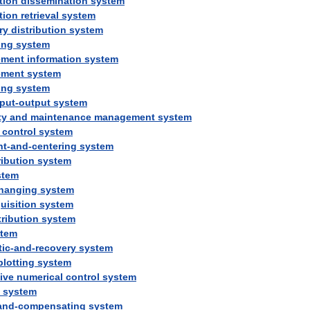
tion
dissemination
system
tion
retrieval
system
ry
distribution
system
ing
system
ment
information
system
ment
system
ing
system
nput
-
output
system
ty
and
maintenance
management
system
control
system
nt
-
and
-
centering
system
ribution
system
stem
hanging
system
uisition
system
tribution
system
stem
tic
-
and
-
recovery
system
plotting
system
tive
numerical
control
system
system
and
-
compensating
system