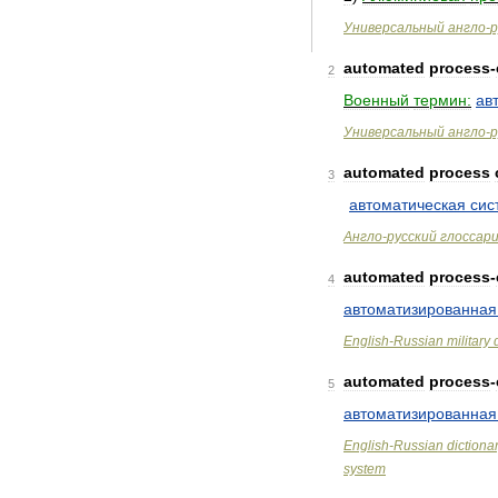
Универсальный
англо
-
р
automated
process
-
2
Военный
термин:
ав
Универсальный
англо
-
р
automated
process
3
автоматическая
сис
Англо
-
русский
глоссар
automated
process
-
4
автоматизированная
English
-
Russian
military
automated
process
-
5
автоматизированная
English
-
Russian
dictiona
system