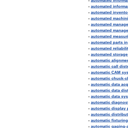
-
automated
informa
-
automated
informa
-
automated
invento
-
automated
machin
-
automated
manage
-
automated
manage
-
automated
measur
-
automated
parts
i
-
automated
reliabili
-
automated
storage
-
automatic
alignme
-
automatic
call
dist
-
automatic
CAM
sy
-
automatic
chuck
-
c
-
automatic
data
acq
-
automatic
data
dis
-
automatic
data
sy
-
automatic
diagnos
-
automatic
display
-
automatic
distribu
-
automatic
fixturing
-
automatic
gaging
-