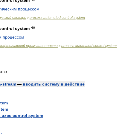
control
system
гическим
процессом
усский
словарь
process
automated
control
system
>
control
system
м
процессом
нефтегазовой
промышленности
process
automated
control
system
>
ство
n
-
stream
—
вводить
систему
в
действие
stem
stem
s
axes
control
system