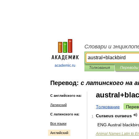
Словари и энциклоп
academic.ru
Толкования
Переводы
Перевод:
с латинского на 
austral+bla
С английского на:
Латинский
Толкование
Перев
С латинского на:
Curaeus
curaeus
1
Все языки
ENG
Austral
blackbir
Английский
Animal
Names
Latin
to
En