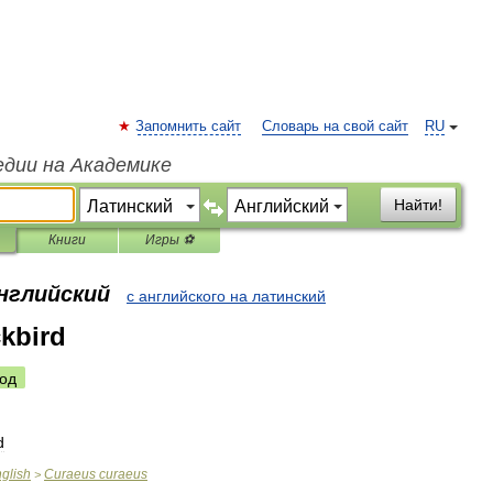
Запомнить сайт
Словарь на свой сайт
RU
едии на Академике
Найти!
Книги
Игры ⚽
английский
с английского на латинский
ckbird
од
d
glish
Curaeus
curaeus
>