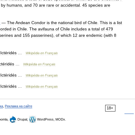
by
humans
,
and
70
are
rare
or
accidental
.
45
species
are
e
—
The
Andean
Condor
is
the
national
bird
of
Chile
.
This
is
a
list
corded
in
Chile
.
The
avifauna
of
Chile
includes
a
total
of
479
serines
and
155
passerines
),
of
which
12
are
endemic
(
with
8
Ictéridés
…
Wikipédia
en
Français
ctéridés
…
Wikipédia
en
Français
Ictéridés
…
Wikipédia
en
Français
Ictéridés
…
Wikipédia
en
Français
ка
,
Реклама на сайте
18+
omla,
Drupal,
WordPress, MODx.