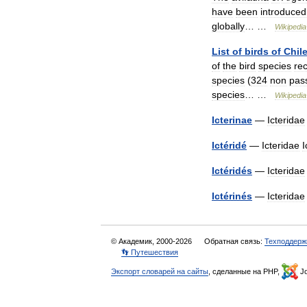
have
been
introduced
globally
… …
Wikipedia
List
of
birds
of
Chil
of
the
bird
species
re
species
(
324
non
pas
species
… …
Wikipedia
Icterinae
—
Icteridae
Ictéridé
—
Icteridae
I
Ictéridés
—
Icteridae
Ictérinés
—
Icteridae
© Академик, 2000-2026
Обратная связь:
Техподдерж
👣 Путешествия
Экспорт словарей на сайты
, сделанные на PHP,
Jo