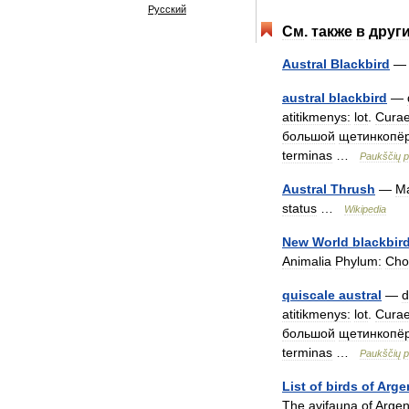
Русский
См
.
также
в
друг
Austral
Blackbird
austral
blackbird
—
atitikmenys:
lot
.
Cura
большой
щетинкопё
terminas
…
Paukščių
p
Austral
Thrush
—
Ma
status
…
Wikipedia
New
World
blackbir
Animalia
Phylum:
Cho
quiscale
austral
—
d
atitikmenys:
lot
.
Cura
большой
щетинкопё
terminas
…
Paukščių
p
List
of
birds
of
Arge
The
avifauna
of
Argen