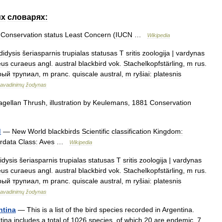
их
словарях:
—
Conservation
status
Least
Concern
(
IUCN
…
Wikipedia
didysis
šeriasparnis
trupialas
statusas
T
sritis
zoologija
|
vardynas
eus
curaeus
angl
.
austral
blackbird
vok
.
Stachelkopfstärling
,
m
rus
.
рый
трупиал
,
m
pranc
.
quiscale
austral
,
m
ryšiai:
platesnis
avadinimų
žodynas
gellan
Thrush
,
illustration
by
Keulemans
,
1881
Conservation
d
—
New
World
blackbirds
Scientific
classification
Kingdom:
rdata
Class:
Aves
…
Wikipedia
idysis
šeriasparnis
trupialas
statusas
T
sritis
zoologija
|
vardynas
eus
curaeus
angl
.
austral
blackbird
vok
.
Stachelkopfstärling
,
m
rus
.
рый
трупиал
,
m
pranc
.
quiscale
austral
,
m
ryšiai:
platesnis
avadinimų
žodynas
ntina
—
This
is
a
list
of
the
bird
species
recorded
in
Argentina
.
tina
includes
a
total
of
1026
species
,
of
which
20
are
endemic
,
7