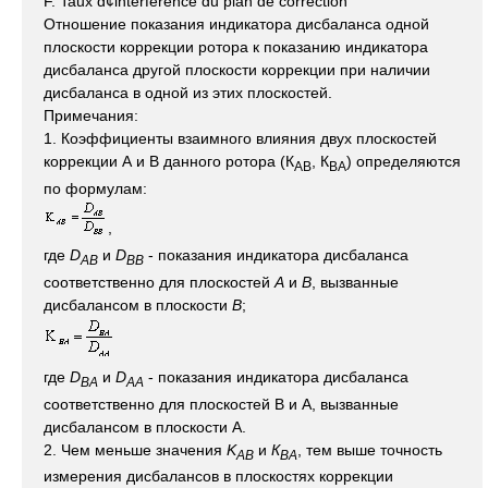
F. Taux d¢interference du plan de correction
Отношение показания индикатора дисбаланса одной
плоскости коррекции ротора к показанию индикатора
дисбаланса другой плоскости коррекции при наличии
дисбаланса в одной из этих плоскостей.
Примечания:
1. Коэффициенты взаимного влияния двух плоскостей
коррекции А и В данного ротора (К
, К
) определяются
AB
BA
по формулам:
,
где
D
и
D
- показания индикатора дисбаланса
AB
BB
соответственно для плоскостей
А
и
В
, вызванные
дисбалансом в плоскости
В
;
где
D
и
D
- показания индикатора дисбаланса
BA
AA
соответственно для плоскостей В и А, вызванные
дисбалансом в плоскости А.
2. Чем меньше значения
K
и
К
, тем выше точность
AB
BA
измерения дисбалансов в плоскостях коррекции