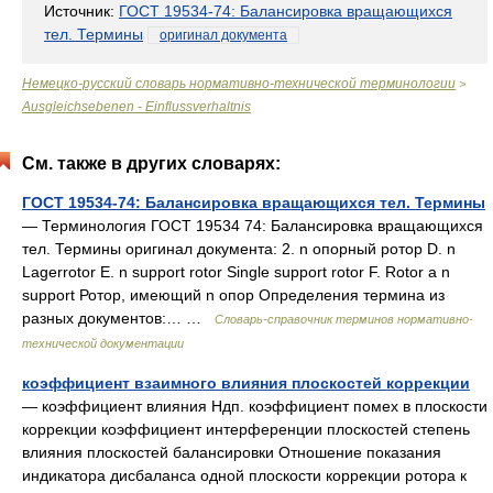
Источник:
ГОСТ 19534-74: Балансировка вращающихся
тел. Термины
оригинал документа
Немецко-русский словарь нормативно-технической терминологии
>
Ausgleichsebenen - Einflussverhaltnis
См. также в других словарях:
ГОСТ 19534-74: Балансировка вращающихся тел. Термины
— Терминология ГОСТ 19534 74: Балансировка вращающихся
тел. Термины оригинал документа: 2. n опорный ротор D. n
Lagerrotor Е. n support rotor Single support rotor F. Rotor a n
support Ротор, имеющий n опор Определения термина из
разных документов:… …
Словарь-справочник терминов нормативно-
технической документации
коэффициент взаимного влияния плоскостей коррекции
— коэффициент влияния Ндп. коэффициент помех в плоскости
коррекции коэффициент интерференции плоскостей степень
влияния плоскостей балансировки Отношение показания
индикатора дисбаланса одной плоскости коррекции ротора к