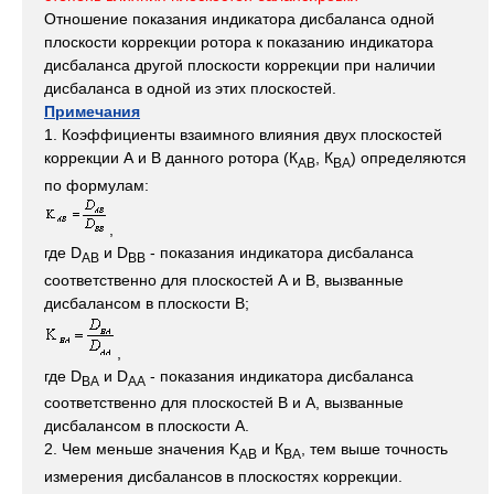
Отношение показания индикатора дисбаланса одной
плоскости коррекции ротора к показанию индикатора
дисбаланса другой плоскости коррекции при наличии
дисбаланса в одной из этих плоскостей.
Примечания
1. Коэффициенты взаимного влияния двух плоскостей
коррекции А и В данного ротора (К
, К
) определяются
AB
BA
по формулам:
,
где D
и D
- показания индикатора дисбаланса
AB
BB
соответственно для плоскостей А и В, вызванные
дисбалансом в плоскости В;
,
где D
и D
- показания индикатора дисбаланса
BA
AA
соответственно для плоскостей В и А, вызванные
дисбалансом в плоскости А.
2. Чем меньше значения K
и К
, тем выше точность
AB
BA
измерения дисбалансов в плоскостях коррекции.