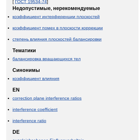
[
ГОСТ 19534-74
]
Недопустимые, нерекомендуемые
коэффициент интерференции плоскостей
коэффициент помех в плоскости коррекции
степень влияния плоскостей балансировки
Тематики
балансировка вращающихся тел
Синонимы
коэффициент влияния
EN
correction plane interference ratios
interference coefficient
interference ratio
DE