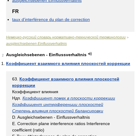
ausgleichsebenen Einflussverhaltnis
FR
taux d'interférence du plan de correction
Немецко-русский словарь нормативно-технической терминологии
>
ausgleichsebenen Einflussverhaltnis
Ausgleichsebenen - Einflussverhaltnis
2
Коэффициент взаимного влияния плоскостей коррекции
63.
Коэффициент взаимного влияния плоскостей
коррекции
Коэффициент влияния
Ндп.
Коэффициент помех в плоскости коррекции
Коэффициент интерференции плоскостей
Степень влияния плоскостей балансировки
D. Ausgleichsebenen - Einflussverhaltnis
Е. Correction plane interference ratios Interference
coefficient (ratio)