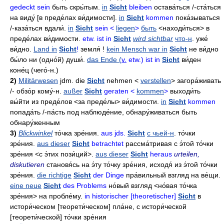
gedeckt sein
быть скры́тым
.
in
Sicht
bleiben
остава́ться
/-
ста́ться
на виду́
[в преде́лах ви́димости].
in
Sicht
kommen
пока́зываться
/-
каза́ться
вдали́
.
in
Sicht
sein <
liegen
>
быть
<находи́ться>
в
преде́лах ви́димости
.
etw. ist in
Sicht
wird sichtbar
что-н
.
уже́
ви́дно
.
Land in
Sicht
!
земля́
!
kein Mensch war in
Sicht
не ви́дно
бы́ло ни
(одно́й)
души́
.
das Ende (
v.
etw.) ist in
Sicht
ви́ден
коне́ц
(чего́-н.)
2)
Militärwesen
jdm. die
Sicht
nehmen <
verstellen
>
загора́живать
/-
обзо́р кому́-н
.
außer
Sicht
geraten <
kommen
>
выходи́ть
вы́йти из преде́лов <за преде́лы>
ви́димости
.
in
Sicht
kommen
попада́ть
/-
па́сть под наблюде́ние
,
обнару́живаться
быть
обнару́женным
3)
Blickwinkel
то́чка
зре́ния
.
aus jds.
Sicht
с чьей-н
.
то́чки
зре́ния
.
aus dieser
Sicht
betrachtet
рассма́тривая с э́той то́чки
зре́ния
<с э́тих пози́ций>.
aus dieser
Sicht
heraus
urteilen,
diskutieren
становя́сь на э́ту то́чку зре́ния
,
исходя́ из э́той то́чки
зре́ния
.
die richtige
Sicht
der Dinge
пра́вильный взгляд на ве́щи
.
eine neue
Sicht
des Problems
но́вый взгляд
<но́вая то́чка
зре́ния>
на пробле́му
.
in historischer [theoretischer]
Sicht
в
истори́ческом
[теорети́ческом]
пла́не
,
с истори́ческой
[теорети́ческой]
то́чки зре́ния