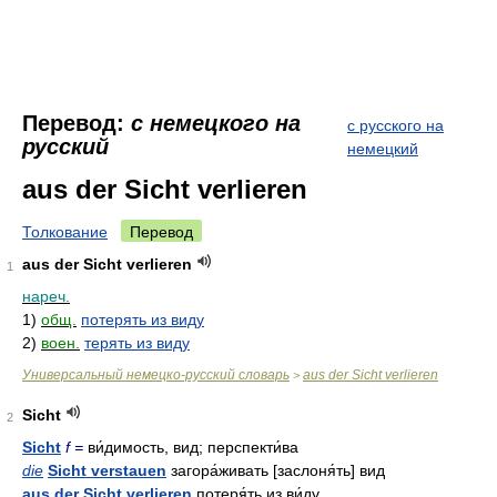
Перевод:
с немецкого на
с русского на
русский
немецкий
aus der Sicht verlieren
Толкование
Перевод
aus der Sicht verlieren
1
нареч.
1)
общ.
потерять из виду
2)
воен.
терять из виду
Универсальный немецко-русский словарь
aus der Sicht verlieren
>
Sicht
2
Sicht
f =
ви́димость, вид; перспекти́ва
die
Sicht verstauen
загора́живать [заслоня́ть] вид
aus der Sicht verlieren
потеря́ть из ви́ду