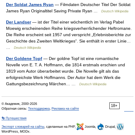
Der Soldat James Ryan
— Filmdaten Deutscher Titel Der Soldat
James Ryan Originaltitel Saving Private Ryan …
Deutsch Wikipedia
Der Landser
— ist der Titel einer wöchentlich im Verlag Pabel
Moewig erscheinenden Reihe kriegsverherrlichender Heftromane.
Die Reihe erscheint seit 1957 und verspricht „Erlebnisberichte zur
Geschichte des Zweiten Weltkrieges“. Sie enthält in erster Linie…
…
Deutsch Wikipedia
Der Goldene Topf
— Der goldne Topf ist eine romantische
Novelle von E. T. A. Hoffmann, die 1814 erstmals erschien und
1819 vom Autor überarbeitet wurde. Die Novelle gilt als das
erfolgreichste Werk Hoffmanns. Der Autor hat dem Werk die
Gattungsbezeichnung Märchen… …
Deutsch Wikipedia
© Академик, 2000-2026
18+
Обратная связь:
Техподдержка
,
Реклама на сайте
👣 Путешествия
Экспорт словарей на сайты
, сделанные на PHP,
Joomla,
Drupal,
WordPress, MODx.