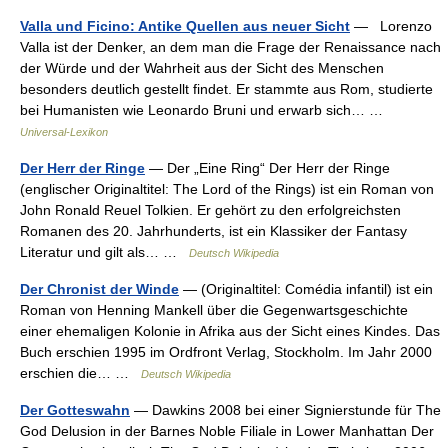
Valla und Ficino: Antike Quellen aus neuer Sicht
— Lorenzo
Valla ist der Denker, an dem man die Frage der Renaissance nach
der Würde und der Wahrheit aus der Sicht des Menschen
besonders deutlich gestellt findet. Er stammte aus Rom, studierte
bei Humanisten wie Leonardo Bruni und erwarb sich… …
Universal-Lexikon
Der Herr der Ringe
— Der „Eine Ring“ Der Herr der Ringe
(englischer Originaltitel: The Lord of the Rings) ist ein Roman von
John Ronald Reuel Tolkien. Er gehört zu den erfolgreichsten
Romanen des 20. Jahrhunderts, ist ein Klassiker der Fantasy
Literatur und gilt als… …
Deutsch Wikipedia
Der Chronist der Winde
— (Originaltitel: Comédia infantil) ist ein
Roman von Henning Mankell über die Gegenwartsgeschichte
einer ehemaligen Kolonie in Afrika aus der Sicht eines Kindes. Das
Buch erschien 1995 im Ordfront Verlag, Stockholm. Im Jahr 2000
erschien die… …
Deutsch Wikipedia
Der Gotteswahn
— Dawkins 2008 bei einer Signierstunde für The
God Delusion in der Barnes Noble Filiale in Lower Manhattan Der