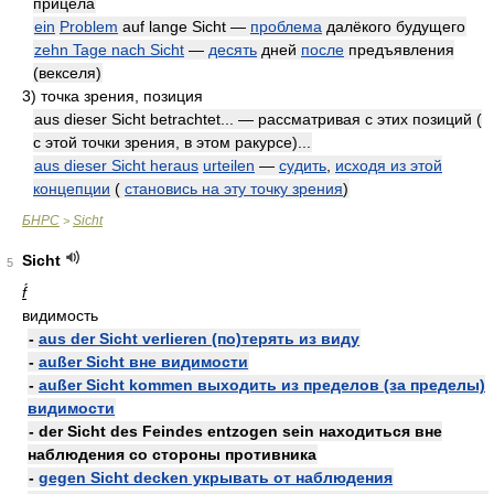
прицела
ein
Problem
auf lange Sicht —
проблема
далёкого будущего
zehn Tage nach Sicht
—
десять
дней
после
предъявления
(векселя)
3)
точка зрения, позиция
aus dieser Sicht betrachtet... — рассматривая с этих позиций (
с этой точки зрения, в этом ракурсе)...
aus dieser Sicht heraus
urteilen
—
судить
,
исходя из этой
концепции
(
становись на эту точку зрения
)
БНРС
Sicht
>
Sicht
5
f́
видимость
-
aus der Sicht verlieren (по)терять из виду
-
außer Sicht вне видимости
-
außer Sicht kommen выходить из пределов (за пределы)
видимости
- der Sicht des Feindes entzogen sein находиться вне
наблюдения со стороны противника
-
gegen Sicht decken укрывать от наблюдения