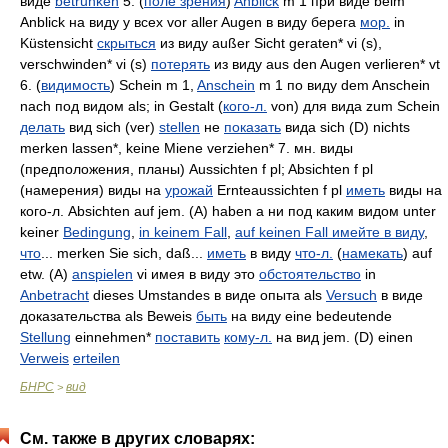
виде
betrunken
5. (
поле зрения
)
Anblick
m 1 при виде beim
Anblick на виду у всех vor aller Augen в виду берега
мор.
in
Küstensicht
скрыться
из виду außer Sicht geraten* vi (s),
verschwinden* vi (s)
потерять
из виду aus den Augen verlieren* vt
6. (
видимость
) Schein m 1,
Anschein
m 1 по виду dem Anschein
nach под видом als; in Gestalt (
кого-л.
von) для вида zum Schein
делать
вид sich (ver)
stellen
не
показать
вида sich (D) nichts
merken lassen*, keine Miene verziehen* 7. мн. виды
(предположения, планы) Aussichten f pl; Absichten f pl
(намерения) виды на
урожай
Ernteaussichten f pl
иметь
виды на
кого-л. Absichten auf jem. (A) haben а ни под каким видом unter
keiner
Bedingung
,
in keinem Fall
,
auf keinen Fall имейте в виду
,
что
... merken Sie sich, daß...
иметь
в виду
что-л.
(
намекать
) auf
etw. (A)
anspielen
vi имея в виду это
обстоятельство
in
Anbetracht
dieses Umstandes в виде опыта als
Versuch
в виде
доказательства als Beweis
быть
на виду eine bedeutende
Stellung
einnehmen*
поставить
кому-л.
на вид jem. (D) einen
Verweis
erteilen
БНРС
вид
>
См. также в других словарях: