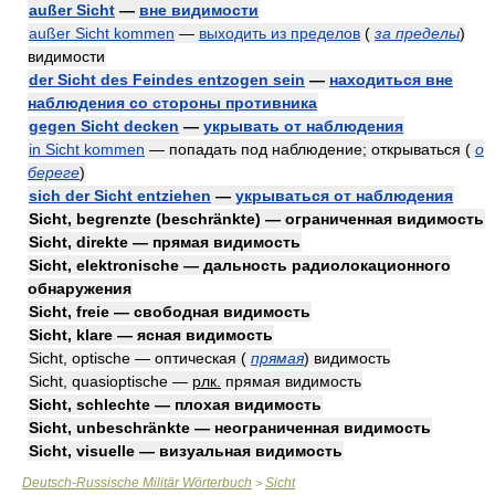
außer Sicht
—
вне видимости
außer Sicht kommen
—
выходить из пределов
(
за пределы
)
видимости
der Sicht des Feindes entzogen sein
—
находиться вне
наблюдения со стороны противника
gegen Sicht decken
—
укрывать от наблюдения
in Sicht kommen
— попадать под наблюдение; открываться
(
о
береге
)
sich der Sicht entziehen
—
укрываться от наблюдения
Sicht, begrenzte (beschränkte) — ограниченная видимость
Sicht, direkte — прямая видимость
Sicht, elektronische — дальность радиолокационного
обнаружения
Sicht, freie — свободная видимость
Sicht, klare — ясная видимость
Sicht, optische — оптическая
(
прямая
)
видимость
Sicht, quasioptische —
рлк.
прямая видимость
Sicht, schlechte — плохая видимость
Sicht, unbeschränkte — неограниченная видимость
Sicht, visuelle — визуальная видимость
Deutsch-Russische Militär Wörterbuch
Sicht
>