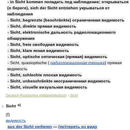
- in Sicht kommen попадать под наблюдение; открываться
(о береге), sich der Sicht entziehen укрываться от
наблюдения
- Sicht, begrenzte (beschränkte) ограниченная видимость
- Sicht, direkte прямая видимость
- Sicht, elektronische дальность радиолокационного
обнаружения
- Sicht, freie свободная видимость
- Sicht, klare ясная видимость
- Sicht, optische оптическая (прямая) видимость
- Sicht, quasioptische (
радиолокационная техника
) прямая
видимость
- Sicht, schlechte плохая видимость
- Sicht, unbeschränkte неограниченная видимость
- Sicht, visuelle визуальная видимость
Deutsch-Russisches militärwörterbuch
Sicht
>
Sicht
6
(f)
видимость
aus der Sicht verlieren
—
(по)терять из виду