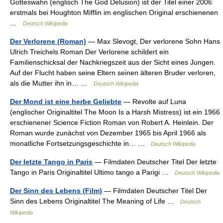
Gotteswahn (englisch The God Delusion) ist der Titel einer 2006
erstmals bei Houghton Mifflin im englischen Original erschienenen
…
Deutsch Wikipedia
Der Verlorene (Roman)
— Max Slevogt, Der verlorene Sohn Hans
Ulrich Treichels Roman Der Verlorene schildert ein
Familienschicksal der Nachkriegszeit aus der Sicht eines Jungen.
Auf der Flucht haben seine Eltern seinen älteren Bruder verloren,
als die Mutter ihn in… …
Deutsch Wikipedia
Der Mond ist eine herbe Geliebte
— Revolte auf Luna
(englischer Originaltitel The Moon Is a Harsh Mistress) ist ein 1966
erschienener Science Fiction Roman von Robert A. Heinlein. Der
Roman wurde zunächst von Dezember 1965 bis April 1966 als
monatliche Fortsetzungsgeschichte in… …
Deutsch Wikipedia
Der letzte Tango in Paris
— Filmdaten Deutscher Titel Der letzte
Tango in Paris Originaltitel Ultimo tango a Parigi …
Deutsch Wikipedia
Der Sinn des Lebens (Film)
— Filmdaten Deutscher Titel Der
Sinn des Lebens Originaltitel The Meaning of Life …
Deutsch
Wikipedia