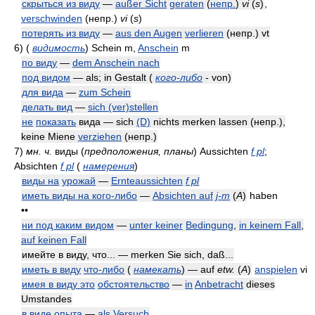
скрыться из виду
—
außer Sicht
geraten
(
непр.
)
vi
(
s
)
,
verschwinden
(непр.)
vi
(
s
)
потерять из виду
—
aus den Augen
verlieren
(непр.)
vt
6)
(
видимость
)
Schein m,
Anschein
m
по виду
—
dem Anschein nach
под видом
— als; in Gestalt
(
кого-либо
- von)
для вида
—
zum Schein
делать вид
—
sich (ver)stellen
не
показать
вида — sich
(D)
nichts merken lassen
(непр.)
,
keine Miene
verziehen
(непр.)
7)
мн. ч.
виды
(
предположения, планы
)
Aussichten
f pl
;
Absichten
f pl
(
намерения
)
виды на
урожай
—
Ernteaussichten
f pl
иметь виды на кого-либо
—
Absichten auf
j-m
(
A
)
haben
••
ни под каким видом
—
unter keiner
Bedingung
,
in keinem Fall
,
auf keinen Fall
имейте в виду, что... — merken Sie sich, daß...
иметь в виду
что-либо
(
намекать
) — auf
etw.
(
A
)
anspielen
vi
имея в виду это
обстоятельство
—
in
Anbetracht
dieses
Umstandes
в виде опыта
—
als Versuch