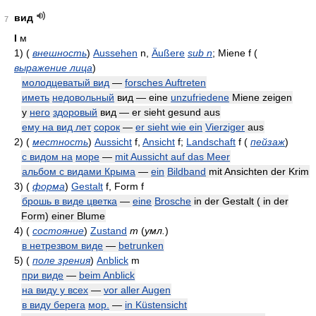
вид
7
I
м
1)
(
внешность
)
Aussehen
n,
Äußere
sub n
; Miene f
(
выражение лица
)
молодцеватый вид
—
forsches Auftreten
иметь
недовольный
вид — eine
unzufriedene
Miene zeigen
у
него
здоровый
вид — er sieht gesund aus
ему на вид лет
сорок
—
er sieht wie ein
Vierziger
aus
2)
(
местность
)
Aussicht
f,
Ansicht
f;
Landschaft
f
(
пейзаж
)
с видом на
море
—
mit Aussicht auf das Meer
альбом с видами Крыма
—
ein
Bildband
mit Ansichten der Krim
3)
(
форма
)
Gestalt
f, Form f
брошь в виде цветка
—
eine
Brosche
in der Gestalt ( in der
Form) einer Blume
4)
(
состояние
)
Zustand
m
(
умл.
)
в нетрезвом виде
—
betrunken
5)
(
поле зрения
)
Anblick
m
при виде
—
beim Anblick
на виду у всех
—
vor aller Augen
в виду берега
мор.
—
in Küstensicht