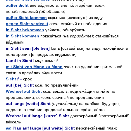
außer Sicht
вне ви́димости, вне по́ля зре́ния,
воен.
ненаблюда́емый
(об объе́кте)
außer Sicht kommen
скры́ться [исче́знуть] из ви́ду
gegen Sicht verdeckt
воен.
скры́тый от наблюде́ния
in Sicht bekommen
уви́деть, обнару́жить
in Sicht kommen
показа́ться
(на горизо́нте)
; станови́ться
ви́димым
in Sicht sein [bleiben]
быть [остава́ться] на ви́ду; находи́ться в
по́ле зре́ния [в преде́лах ви́димости]
Land in Sicht!
мор.
земля́!
mit Sicht von Mann zu Mann
воен.
на удале́нии зри́тельной
свя́зи, в преде́лах ви́димости
Sicht
f =
срок
auf [bei] Sicht
ком.
по предъявле́нии
Wechsel auf Sicht
ком.
ве́ксель, подлежа́щий опла́те по
предъявле́нии; ве́ксель сро́чный по предъявле́нии
auf lange [weite] Sicht
(с расчё́том)
на далё́кое бу́дущее;
надо́лго; в тече́ние продолжи́тельного сро́ка, до́лго
Wechsel auf lange [kurze] Sicht
долгосро́чный [краткосро́чный]
ве́ксель
ein
Plan auf lange [auf weite] Sicht
перспекти́вный план;