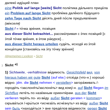
далеко́ иду́щий план
eine
Politik auf lange [weite] Sicht
поли́тика да́льнего прице́ла
ein
Problem auf lange Sicht
пробле́ма далё́кого бу́дущего
zehn Tage nach Sicht
де́сять дней по́сле предъявле́ния
(ве́кселя)
Sicht
f =
то́чка зре́ния, пози́ция
aus dieser Sicht betrachtet...
рассма́тривая с э́тих пози́ций [с
э́той то́чки зре́ния, в э́том ра́курсе]...
aus dieser Sicht heraus urteilen
суди́ть, исходя́ из э́той
конце́пции [становя́сь на э́ту то́чку зре́ния]
Allgemeines Lexikon
Sicht
>
Sicht
3
1)
Sichtweite, -verhältnisse
ви́димость
.
Gesichtsfeld
вид
.
von
hieraus haben wir gute
Sicht
(auf etw.)
отсю́да
(что-н.)
хорошо́
ви́дно
.
jdm. die
Sicht
nehmen <
verstellen
>
загора́живать
/-
городи́ть
<заслоня́ть/заслони́ть>
вид кому́-н
.
auf
Sicht
fliegen
im
Sichtflug
лете́ть
по назе́мным ориенти́рам
.
aus der
Sicht
verlieren
теря́ть
по- из ви́ду
.
außer
Sicht
geraten <
kommen
>
скрыва́ться
/-
кры́ться
<исчеза́ть исче́знуть> из ви́ду.
außer
Sicht
sein
быть
<находи́ться >
вне преде́лов ви́димости
.
gegen
Sicht