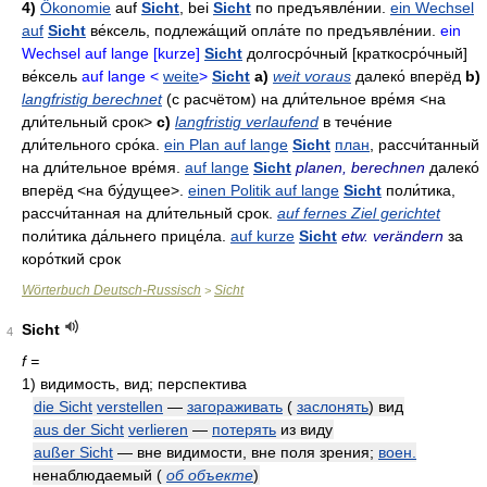
4)
Ökonomie
auf
Sicht
, bei
Sicht
по предъявле́нии
.
ein Wechsel
auf
Sicht
ве́ксель
,
подлежа́щий опла́те по предъявле́нии
.
ein
Wechsel auf lange [kurze]
Sicht
долгосро́чный
[краткосро́чный]
ве́ксель
auf lange <
weite
>
Sicht
a)
weit voraus
далеко́ вперёд
b)
langfristig berechnet
(с расчётом)
на дли́тельное вре́мя
<на
дли́тельный срок>
c)
langfristig verlaufend
в тече́ние
дли́тельного сро́ка
.
ein Plan auf lange
Sicht
план
,
рассчи́танный
на дли́тельное вре́мя
.
auf lange
Sicht
planen, berechnen
далеко́
вперёд
<на бу́дущее>.
einen Politik auf lange
Sicht
поли́тика
,
рассчи́танная на дли́тельный срок
.
auf fernes Ziel gerichtet
поли́тика да́льнего прице́ла
.
auf kurze
Sicht
etw. verändern
за
коро́ткий срок
Wörterbuch Deutsch-Russisch
Sicht
>
Sicht
4
f =
1)
видимость, вид; перспектива
die Sicht
verstellen
—
загораживать
(
заслонять
) вид
aus der Sicht
verlieren
—
потерять
из виду
außer Sicht
— вне видимости, вне поля зрения;
воен.
ненаблюдаемый
(
об объекте
)