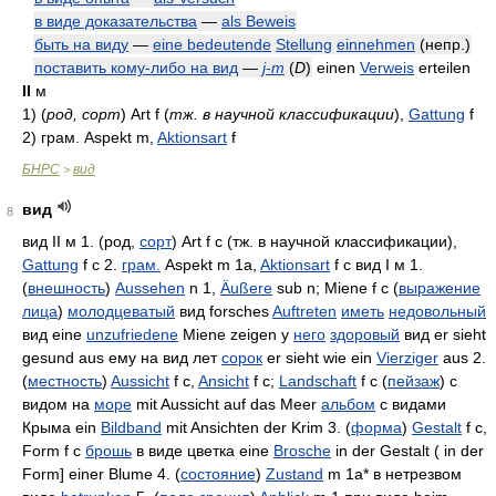
в виде доказательства
—
als Beweis
быть на виду
—
eine bedeutende
Stellung
einnehmen
(непр.)
поставить кому-либо на вид
—
j-m
(
D
)
einen
Verweis
erteilen
II
м
1)
(
род, сорт
)
Art f
(
тж. в научной классификации
)
,
Gattung
f
2)
грам. Aspekt m,
Aktionsart
f
БНРС
вид
>
вид
8
вид II м 1. (род,
сорт
) Art f c (тж. в научной классификации),
Gattung
f c 2.
грам.
Aspekt m 1a,
Aktionsart
f c вид I м 1.
(
внешность
)
Aussehen
n 1,
Äußere
sub n; Miene f c (
выражение
лица
)
молодцеватый
вид forsches
Auftreten
иметь
недовольный
вид eine
unzufriedene
Miene zeigen у
него
здоровый
вид er sieht
gesund aus ему на вид лет
сорок
er sieht wie ein
Vierziger
aus 2.
(
местность
)
Aussicht
f c,
Ansicht
f c;
Landschaft
f c (
пейзаж
) с
видом на
море
mit Aussicht auf das Meer
альбом
с видами
Крыма ein
Bildband
mit Ansichten der Krim 3. (
форма
)
Gestalt
f c,
Form f c
брошь
в виде цветка eine
Brosche
in der Gestalt ( in der
Form] einer Blume 4. (
состояние
)
Zustand
m 1a* в нетрезвом