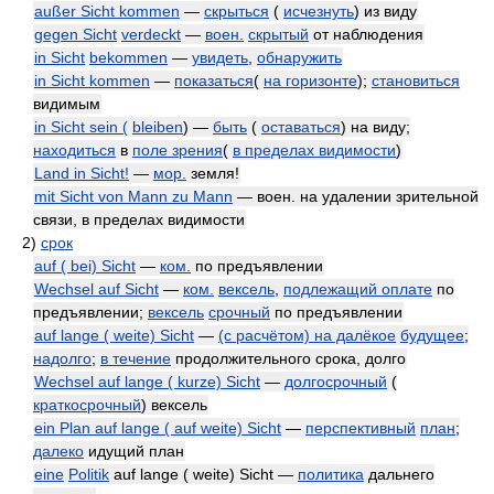
außer Sicht kommen
—
скрыться
(
исчезнуть
) из виду
gegen Sicht
verdeckt
—
воен.
скрытый
от наблюдения
in Sicht
bekommen
—
увидеть
,
обнаружить
in Sicht kommen
—
показаться
(
на горизонте
);
становиться
видимым
in Sicht sein (
bleiben
) —
быть
(
оставаться
) на виду;
находиться
в
поле зрения
(
в пределах видимости
)
Land in Sicht!
—
мор.
земля!
mit Sicht von Mann zu Mann
— воен. на удалении зрительной
связи, в пределах видимости
2)
срок
auf ( bei) Sicht
—
ком.
по предъявлении
Wechsel auf Sicht
—
ком.
вексель
,
подлежащий оплате
по
предъявлении;
вексель
срочный
по предъявлении
auf lange ( weite) Sicht
—
(с расчётом) на далёкое
будущее
;
надолго
;
в течение
продолжительного срока, долго
Wechsel auf lange ( kurze) Sicht
—
долгосрочный
(
краткосрочный
) вексель
ein Plan auf lange ( auf weite) Sicht
—
перспективный
план
;
далеко
идущий план
eine
Politik
auf lange ( weite) Sicht —
политика
дальнего