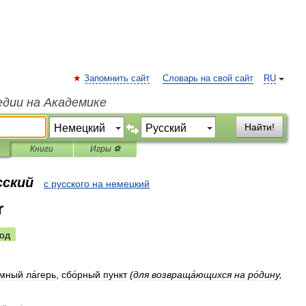
Запомнить сайт
Словарь на свой сайт
RU
едии на Академике
Найти!
Книги
Игры ⚽
сский
с русского на немецкий
r
од
́мный
ла́герь
,
сбо́рный
пункт
(
для
возвраща́ющихся
на
ро́дину
,