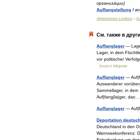
организа́ции
)
Auffangstellung
f
во
Allgemeines
Lexikon
Au
>
См
.
также
в
друг
Auffanglager
—
Lag
Lager
,
in
dem
Flüchtl
vor
politischer
Verfol
Deutsch
Wikipedia
Auffanglager
—
Auf
|
Auswanderer
vorübe
Sammellager
,
in
dem
Auf
|
fang
|
la
|
ger
,
das:
Auffanglager
—
Auf
|
Deportation
deutsch
Deutschland
in
den
O
Wannseekonferenz
.
D
Entscheidung
um
den