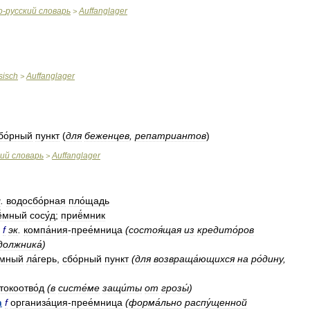
о
-
русский
словарь
Auffanglager
>
sisch
Auffanglager
>
бо́рный
пункт
(
для
беженцев
,
репатриантов
)
кий
словарь
Auffanglager
>
л
.
водосбо́рная
пло́щадь
ё́мный
сосу́д
;
приё́мник
f
эк
.
компа́ния
-
прее́мница
(
состоя́щая
из
кредито́ров
должника́
)
́мный
ла́герь
,
сбо́рный
пункт
(
для
возвраща́ющихся
на
ро́дину
,
токоотво́д
(
в
систе́ме
защи́ты
от
грозы́
)
n
f
организа́ция
-
прее́мница
(
форма́льно
распу́щенной