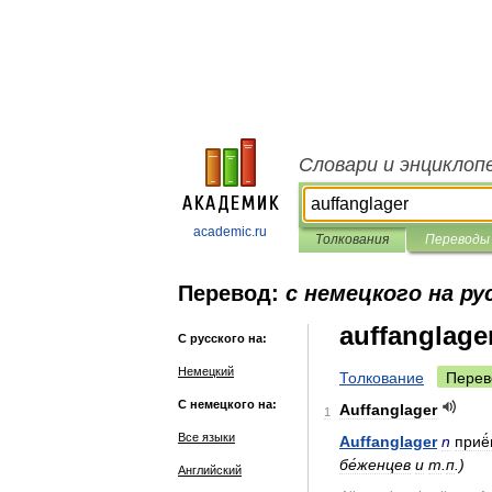
Словари и энциклоп
academic.ru
Толкования
Переводы
Перевод:
с немецкого на ру
auffanglage
С русского на:
Немецкий
Толкование
Перев
С немецкого на:
Auffanglager
1
Все языки
Auffanglager
n
приё
бе́женцев
и
т
.
п
.)
Английский