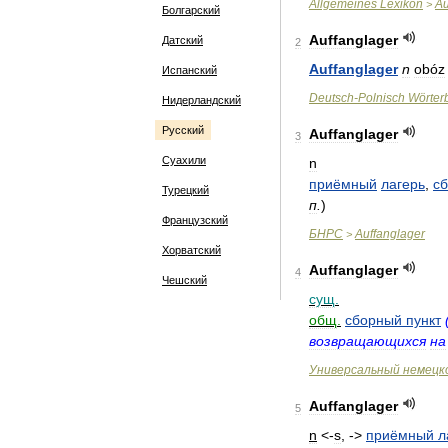
Allgemeines
Lexikon
Au
>
Болгарский
Auffanglager
Датский
2
Auffanglager
n
obóz
Испанский
Deutsch
-
Polnisch
Wörter
Нидерландский
Русский
Auffanglager
3
Суахили
n
приёмный
лагерь
,
с
Турецкий
п
.
)
Французский
БНРС
Auffanglager
>
Хорватский
Auffanglager
4
Чешский
сущ
.
общ
.
сборный
пункт
возвращающихся
на
Универсальный
немецк
Auffanglager
5
n
<-
s
, ->
приёмный
л