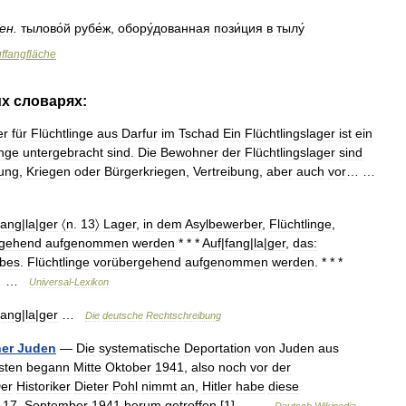
ен
.
тылово́й
рубе́ж
,
обору́дованная
пози́ция
в
тылу́
ffangfläche
их
словарях:
er
für
Flüchtlinge
aus
Darfur
im
Tschad
Ein
Flüchtlingslager
ist
ein
inge
untergebracht
sind
.
Die
Bewohner
der
Flüchtlingslager
sind
gung
,
Kriegen
oder
Bürgerkriegen
,
Vertreibung
,
aber
auch
vor
… …
fang
|
la
|
ger
〈n
.
13〉
Lager
,
in
dem
Asylbewerber
,
Flüchtlinge
,
rgehend
aufgenommen
werden
* * *
Auf
|
fang
|
la
|
ger
,
das:
bes
.
Flüchtlinge
vorübergehend
aufgenommen
werden
. * * *
… …
Universal
-
Lexikon
fang
|
la
|
ger
…
Die
deutsche
Rechtschreibung
er
Juden
—
Die
systematische
Deportation
von
Juden
aus
sten
begann
Mitte
Oktober
1941
,
also
noch
vor
der
er
Historiker
Dieter
Pohl
nimmt
an
,
Hitler
habe
diese
17
.
September
1941
herum
getroffen
.[
1
]… …