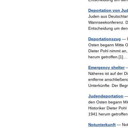
Deportation
von
Ju
Juden
aus
Deutschla
Wannseekonferenz
.
D
Entscheidung
um
den
Deportationszug
—
Osten
begann
Mitte
O
Dieter
Pohl
nimmt
an
herum
getroffen
.[
1
]
Emergency
shelter
Näheres
ist
auf
der
Di
entferne
anschließen
Unterkünfte
.
Der
Begri
Judendeportation
den
Osten
begann
Mi
Historiker
Dieter
Pohl
1941
herum
getroffen
Notunterkunft
—
Not