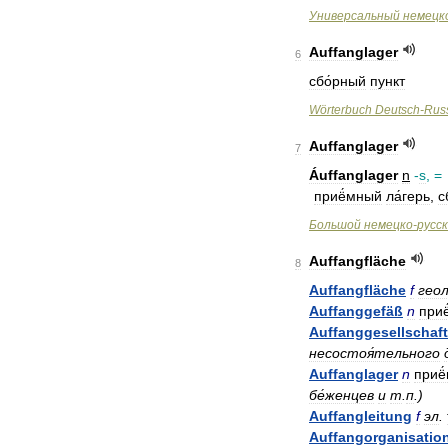
Универсальный
немецк
Auffanglager
6
сбо́рный
пункт
Wörterbuch
Deutsch
-
Rus
Auffanglager
7
Áuffanglager
n
-
s
, =
приё́мный
ла́герь
,
с
Большой
немецко
-
русс
Auffangfläche
8
Auffangfläche
f
гео
Auffanggefäß
n
при
Auffanggesellschaft
несостоя́тельного
Auffanglager
n
приё
бе́женцев
и
т
.
п
.)
Auffangleitung
f
эл
.
Auffangorganisatio