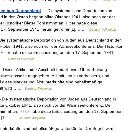
Deutsch
Wikipedia
den
aus
Deutschland
—
Die
systematische
Deportation
von
nd
in
den
Osten
begann
Mitte
Oktober
1941
,
also
noch
vor
der
er
Historiker
Dieter
Pohl
nimmt
an
,
Hitler
habe
diese
17
.
September
1941
herum
getroffen
[
1
].… …
Deutsch
Wikipedia
Die
systematische
Deportation
von
Juden
aus
Deutschland
in
den
ktober
1941
,
also
noch
vor
der
Wannseekonferenz
.
Der
Historiker
,
Hitler
habe
diese
Entscheidung
um
den
17
.
September
1941
… …
Deutsch
Wikipedia
—
Dieser
Artikel
oder
Abschnitt
bedarf
einer
Überarbeitung
.
skussionsseite
angegeben
.
Hilf
mit
,
ihn
zu
verbessern
,
und
d
diese
Markierung
.
Notunterkünfte
sind
behelfsmäßige
ff
wird
… …
Deutsch
Wikipedia
—
Die
systematische
Deportation
von
Juden
aus
Deutschland
in
tte
Oktober
1941
,
also
noch
vor
der
Wannseekonferenz
.
Der
nimmt
an
,
Hitler
habe
diese
Entscheidung
um
den
17
.
September
.[
1
]… …
Deutsch
Wikipedia
unterkünfte
sind
behelfsmäßige
Unterkünfte
.
Der
Begriff
wird