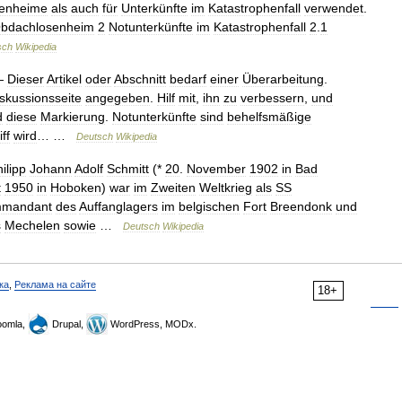
enheime
als
auch
für
Unterkünfte
im
Katastrophenfall
verwendet
.
bdachlosenheim
2
Notunterkünfte
im
Katastrophenfall
2
.
1
sch
Wikipedia
—
Dieser
Artikel
oder
Abschnitt
bedarf
einer
Überarbeitung
.
skussionsseite
angegeben
.
Hilf
mit
,
ihn
zu
verbessern
,
und
d
diese
Markierung
.
Notunterkünfte
sind
behelfsmäßige
ff
wird
… …
Deutsch
Wikipedia
ilipp
Johann
Adolf
Schmitt
(*
20
.
November
1902
in
Bad
t
1950
in
Hoboken
)
war
im
Zweiten
Weltkrieg
als
SS
mandant
des
Auffanglagers
im
belgischen
Fort
Breendonk
und
s
Mechelen
sowie
…
Deutsch
Wikipedia
ка
,
Реклама на сайте
18+
omla,
Drupal,
WordPress, MODx.