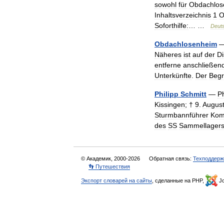
sowohl
für
Obdachlos
Inhaltsverzeichnis
1
O
Soforthilfe:
… …
Deut
Obdachlosenheim
Näheres
ist
auf
der
Di
entferne
anschließen
Unterkünfte
.
Der
Begri
Philipp
Schmitt
—
Ph
Kissingen
; †
9
.
Augus
Sturmbannführer
Kom
des
SS
Sammellager
© Академик, 2000-2026
Обратная связь:
Техподдерж
👣 Путешествия
Экспорт словарей на сайты
, сделанные на PHP,
Jo