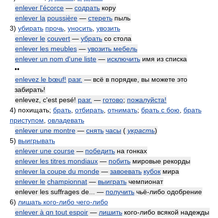
enlever l'écorce
—
содрать
кору
enlever la
poussière
—
стереть
пыль
3)
убирать
прочь
,
уносить
,
увозить
enlever le
couvert
—
убрать
со стола
enlever les meubles
—
увозить мебель
enlever un nom d'une liste
—
исключить
имя из списка
••
enlevez le bœuf!
разг.
— всё в порядке, вы можете это
забирать!
enlevez, c'est pesé!
разг.
—
готово
;
пожалуйста!
4)
похищать;
брать
,
отбирать
,
отнимать
;
брать с бою
,
брать
приступом
,
овладевать
enlever une montre
—
снять
часы
(
украсть
)
5)
выигрывать
enlever une course
—
победить
на гонках
enlever les titres mondiaux
—
побить
мировые рекорды
enlever la coupe du monde
—
завоевать
кубок
мира
enlever le
championnat
—
выиграть
чемпионат
enlever les suffrages de... —
получить
чьё-либо одобрение
6)
лишать кого-либо чего-либо
enlever à qn tout espoir
—
лишить
кого-либо всякой надежды