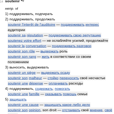
soutenir
14
непр. vt
1)
поддерживать, подпирать
2)
поддерживать, продолжать
soutenir l'interêt de l'auditoire
—
поддерживать
интерес
аудитории
soutenir sa
réputation
—
поддерживать свою репутацию
soutenez votre effort
— не ослабляйте усилий, продолжайте
soutenir la
conversation
—
поддерживать разговор
soutenir son rôle
—
выдержать
роль
soutenir son rang
—
жить
в соответствии со своим
положением
3)
выносить, выдерживать
soutenir un siège
—
выдержать осаду
soutenir son
malheur
—
стойко
переносить
своё несчастье
soutenir une
dépense
—
оплачивать
расходы
4)
поддерживать,
содержать
;
помогать
soutenir une
famille
—
оказывать
помощь
семье
5)
защищать
soutenir une cause
—
защищать какое-либо дело
soutenir son
opinion
, son droit —
отстаивать
своё
мнение
,
своё