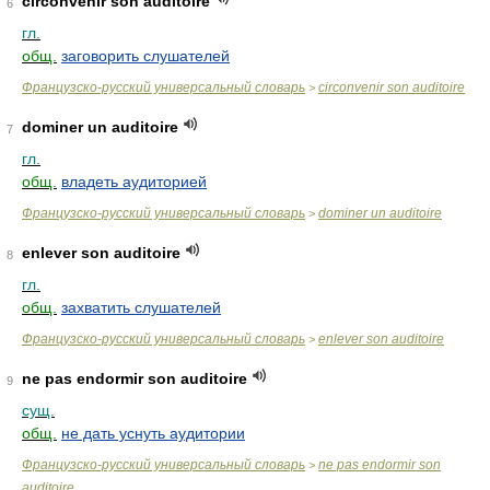
circonvenir son auditoire
6
гл.
общ.
заговорить слушателей
Французско-русский универсальный словарь
circonvenir son auditoire
>
dominer un auditoire
7
гл.
общ.
владеть аудиторией
Французско-русский универсальный словарь
dominer un auditoire
>
enlever son auditoire
8
гл.
общ.
захватить слушателей
Французско-русский универсальный словарь
enlever son auditoire
>
ne pas endormir son auditoire
9
сущ.
общ.
не дать уснуть аудитории
Французско-русский универсальный словарь
ne pas endormir son
>
auditoire