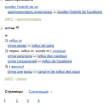
19
éveiller l'intérêt de qn
заинтересовать аудиторию
—
éveiller l'intérêt de l'auditoire
БФРС
заинтересовать
>
отток
20
м.
1)
reflux m
отток крови
—
reflux de sang
2)
перен. reflux m; exode m
(
утечка
)
отток капитала
—
reflux des capitaux
отток слушателей
—
reflux de l'auditoire
3)
(
место
)
отток для
воды
—
canal m de reflux des eaux
БФРС
отток
>
Страницы
Следующая
→
1
2
3
4