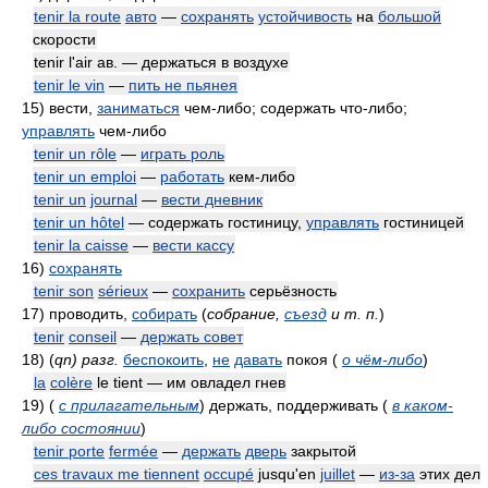
tenir la route
авто
—
сохранять
устойчивость
на
большой
скорости
tenir l'air ав. — держаться в воздухе
tenir le vin
—
пить не пьянея
15)
вести,
заниматься
чем-либо; содержать что-либо;
управлять
чем-либо
tenir un rôle
—
играть роль
tenir un emploi
—
работать
кем-либо
tenir un
journal
—
вести дневник
tenir un hôtel
— содержать гостиницу,
управлять
гостиницей
tenir la caisse
—
вести кассу
16)
сохранять
tenir son
sérieux
—
сохранить
серьёзность
17)
проводить,
собирать
(
собрание,
съезд
и т. п.
)
tenir
conseil
—
держать совет
18)
(
qn) разг.
беспокоить
,
не
давать
покоя
(
о чём-либо
)
la
colère
le tient — им овладел гнев
19)
(
с прилагательным
)
держать, поддерживать
(
в каком-
либо состоянии
)
tenir porte
fermée
—
держать
дверь
закрытой
ces travaux me tiennent
occupé
jusqu'en
juillet
—
из-за
этих дел