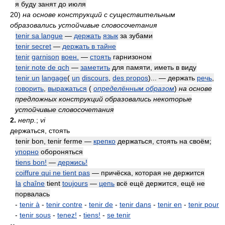
я буду занят до июля
20)
на основе конструкций с существительным
образовались устойчивые словосочетания
tenir sa langue
—
держать
язык
за зубами
tenir secret
—
держать в тайне
tenir
garnison
воен.
—
стоять
гарнизоном
tenir note de qch
—
заметить
для памяти, иметь в виду
tenir un
langage
(
un
discours
,
des propos
)... — держать
речь
,
говорить
,
выражаться
(
определённым образом
)
на основе
предложных конструкций образовались некоторые
устойчивые словосочетания
2.
непр.
;
vi
держаться, стоять
tenir bon, tenir ferme —
крепко
держаться, стоять на своём;
упорно
обороняться
tiens bon!
—
держись!
coiffure qui ne tient pas
— причёска, которая не держится
la
chaîne
tient
toujours
—
цепь
всё ещё держится, ещё не
порвалась
-
tenir à
-
tenir contre
-
tenir de
-
tenir dans
-
tenir en
-
tenir pour
-
tenir sous
-
tenez!
-
tiens!
-
se tenir