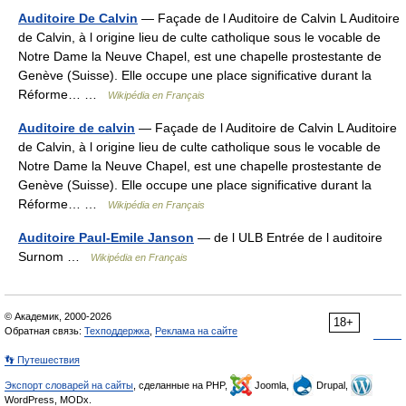
Auditoire De Calvin
— Façade de l Auditoire de Calvin L Auditoire
de Calvin, à l origine lieu de culte catholique sous le vocable de
Notre Dame la Neuve Chapel, est une chapelle prostestante de
Genève (Suisse). Elle occupe une place significative durant la
Réforme… …
Wikipédia en Français
Auditoire de calvin
— Façade de l Auditoire de Calvin L Auditoire
de Calvin, à l origine lieu de culte catholique sous le vocable de
Notre Dame la Neuve Chapel, est une chapelle prostestante de
Genève (Suisse). Elle occupe une place significative durant la
Réforme… …
Wikipédia en Français
Auditoire Paul-Emile Janson
— de l ULB Entrée de l auditoire
Surnom …
Wikipédia en Français
© Академик, 2000-2026
18+
Обратная связь:
Техподдержка
,
Реклама на сайте
👣 Путешествия
Экспорт словарей на сайты
, сделанные на PHP,
Joomla,
Drupal,
WordPress, MODx.