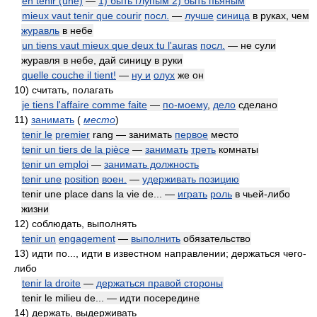
en tenir (une)
—
1) быть глупым 2) быть пьяным
mieux vaut tenir que courir
посл.
—
лучше
синица
в руках, чем
журавль
в небе
un tiens vaut mieux que deux tu l'auras
посл.
— не сули
журавля в небе, дай синицу в руки
quelle couche il tient!
—
ну и
олух
же он
10)
считать, полагать
je tiens l'affaire comme faite
—
по-моему
,
дело
сделано
11)
занимать
(
место
)
tenir le
premier
rang — занимать
первое
место
tenir un tiers de la pièce
—
занимать
треть
комнаты
tenir un emploi
—
занимать должность
tenir une
position
воен.
—
удерживать позицию
tenir une place dans la vie de... —
играть
роль
в чьей-либо
жизни
12)
соблюдать, выполнять
tenir un
engagement
—
выполнить
обязательство
13)
идти по..., идти в известном направлении; держаться чего-
либо
tenir la droite
—
держаться правой стороны
tenir le milieu de... — идти посередине
14)
держать, выдерживать