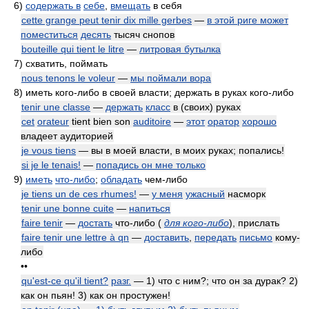
6)
содержать в
себе
,
вмещать
в себя
cette grange peut tenir dix mille gerbes
—
в этой риге может
поместиться
десять
тысяч снопов
bouteille qui tient le litre
—
литровая бутылка
7)
схватить, поймать
nous tenons le voleur
—
мы поймали вора
8)
иметь кого-либо в своей власти; держать в руках кого-либо
tenir une classe
—
держать
класс
в (своих) руках
cet
orateur
tient bien son
auditoire
—
этот
оратор
хорошо
владеет аудиторией
je vous tiens
— вы в моей власти, в моих руках; попались!
si je le tenais!
—
попадись он мне только
9)
иметь
что-либо
;
обладать
чем-либо
je tiens un de ces rhumes!
—
у меня
ужасный
насморк
tenir une bonne cuite
—
напиться
faire tenir
—
достать
что-либо
(
для кого-либо
)
, прислать
faire tenir une lettre à qn
—
доставить
,
передать
письмо
кому-
либо
••
qu'est-ce qu'il tient?
разг.
— 1) что с ним?; что он за дурак? 2)
как он пьян! 3) как он простужен!