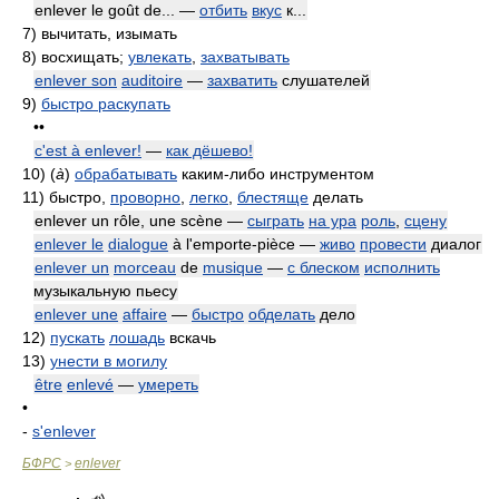
enlever le goût de... —
отбить
вкус
к...
7)
вычитать, изымать
8)
восхищать;
увлекать
,
захватывать
enlever son
auditoire
—
захватить
слушателей
9)
быстро раскупать
••
c'est à enlever!
—
как дёшево!
10)
(
à
)
обрабатывать
каким-либо инструментом
11)
быстро,
проворно
,
легко
,
блестяще
делать
enlever un rôle, une scène —
сыграть
на ура
роль
,
сцену
enlever le
dialogue
à l'emporte-pièce —
живо
провести
диалог
enlever un
morceau
de
musique
—
с блеском
исполнить
музыкальную пьесу
enlever une
affaire
—
быстро
обделать
дело
12)
пускать
лошадь
вскачь
13)
унести в могилу
être
enlevé
—
умереть
•
-
s'enlever
БФРС
enlever
>