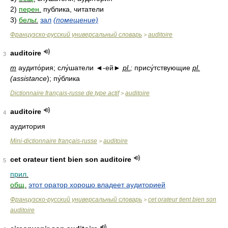
2)
перен.
публика, читатели
3)
бельг.
зал
(помещение)
Французско-русский универсальный словарь
auditoire
>
auditoire
3
m
аудито́рия; слу́шатели ◄-ей►
pl.
;
прису́тствующие
pl.
(assistance
); пу́блика
Dictionnaire français-russe de type actif
auditoire
>
auditoire
4
аудитория
Mini-dictionnaire français-russe
auditoire
>
cet orateur tient bien son auditoire
5
прил.
общ.
этот оратор хорошо владеет аудиторией
Французско-русский универсальный словарь
cet orateur tient bien son
>
auditoire