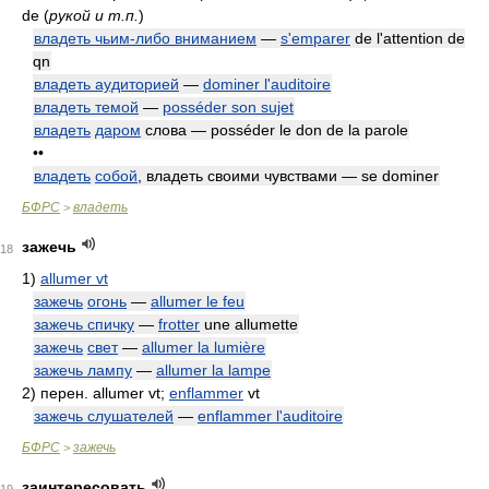
de
(
рукой и т.п.
)
владеть чьим-либо вниманием
—
s'emparer
de l'attention de
qn
владеть аудиторией
—
dominer l'auditoire
владеть темой
—
posséder son sujet
владеть
даром
слова — posséder le don de la parole
••
владеть
собой
, владеть своими чувствами — se dominer
БФРС
владеть
>
зажечь
18
1)
allumer vt
зажечь
огонь
—
allumer le feu
зажечь спичку
—
frotter
une allumette
зажечь
свет
—
allumer la lumière
зажечь лампу
—
allumer la lampe
2)
перен. allumer vt;
enflammer
vt
зажечь слушателей
—
enflammer l'auditoire
БФРС
зажечь
>
заинтересовать