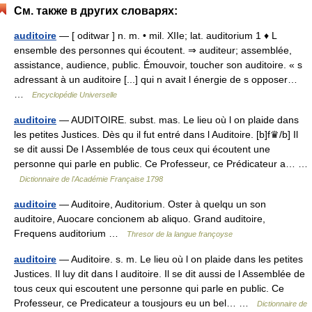
См. также в других словарях:
auditoire
— [ oditwar ] n. m. • mil. XIIe; lat. auditorium 1 ♦ L
ensemble des personnes qui écoutent. ⇒ auditeur; assemblée,
assistance, audience, public. Émouvoir, toucher son auditoire. « s
adressant à un auditoire [...] qui n avait l énergie de s opposer…
…
Encyclopédie Universelle
auditoire
— AUDITOIRE. subst. mas. Le lieu où l on plaide dans
les petites Justices. Dès qu il fut entré dans l Auditoire. [b]f♛/b] Il
se dit aussi De l Assemblée de tous ceux qui écoutent une
personne qui parle en public. Ce Professeur, ce Prédicateur a… …
Dictionnaire de l'Académie Française 1798
auditoire
— Auditoire, Auditorium. Oster à quelqu un son
auditoire, Auocare concionem ab aliquo. Grand auditoire,
Frequens auditorium …
Thresor de la langue françoyse
auditoire
— Auditoire. s. m. Le lieu où l on plaide dans les petites
Justices. Il luy dit dans l auditoire. Il se dit aussi de l Assemblée de
tous ceux qui escoutent une personne qui parle en public. Ce
Professeur, ce Predicateur a tousjours eu un bel… …
Dictionnaire de