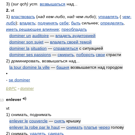
3)
(
sur qch) уст.
возвышаться
над...
2.
vt
1)
властвовать
(
над кем-либо, над чем-либо
)
;
управлять
(
чем-
либо
)
;
владеть
;
подчинять
себе
;
быть
сильнее;
определять
,
иметь решающее влияние
;
преобладать
dominer un
auditoire
—
владеть аудиторией
dominer son sujet
—
владеть своей темой
dominer la
situation
—
справляться
с ситуацией
dominer ses passions
—
смирить
,
побороть
свои
страсти
2)
доминировать, возвышаться над...
la tour domine la ville
—
башня
возвышается над городом
•
-
se dominer
БФРС
dominer
>
enlever
13
vt
1)
снимать, поднимать
enlever le
couvercle
—
снять
крышку
enlever la robe par le haut
—
снимать
платье
через
голову
2)
снимать,
удалять
,
сдирать