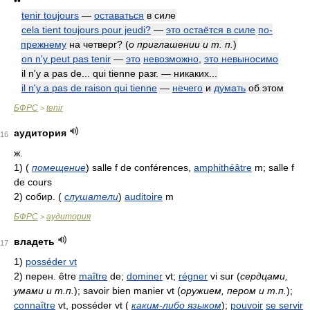
••
tenir toujours
—
оставаться
в силе
cela tient toujours pour jeudi?
—
это остаётся в силе
по-
прежнему
на четверг?
(
о приглашении и т. п.
)
on n'y peut pas tenir
—
это
невозможно
,
это невыносимо
il n'y a pas de... qui tienne разг. — никаких...
il n'y a pas de raison qui tienne
—
нечего
и
думать
об этом
БФРС
tenir
>
аудитория
16
ж.
1)
(
помещение
)
salle f de conférences,
amphithéâtre
m; salle f
de cours
2)
собир.
(
слушатели
)
auditoire
m
БФРС
аудитория
>
владеть
17
1)
posséder vt
2)
перен. être
maître
de;
dominer
vt;
régner
vi sur
(
сердцами,
умами и т.п.
)
; savoir bien manier vt
(
оружием, пером и т.п.
)
;
connaître
vt, posséder vt
(
каким-либо языком
)
;
pouvoir
se servir