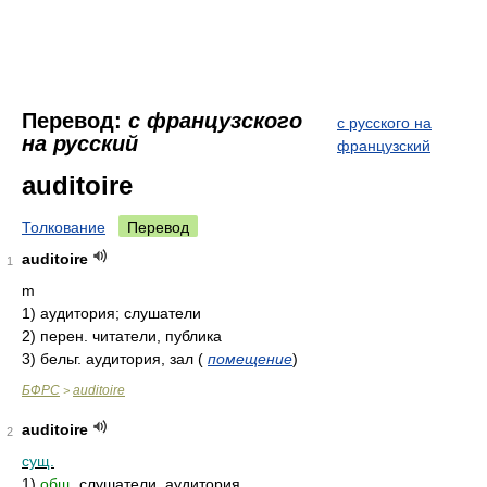
Перевод:
с французского
с русского на
на русский
французский
auditoire
Толкование
Перевод
auditoire
1
m
1)
аудитория; слушатели
2)
перен. читатели, публика
3)
бельг. аудитория, зал
(
помещение
)
БФРС
auditoire
>
auditoire
2
сущ.
1)
общ.
слушатели, аудитория