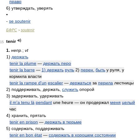
право
6)
утверждать, уверять
•
-
se soutenir
БФРС
soutenir
>
tenir
15
1.
непр.
;
vt
1)
держать
tenir la plume
—
держать перо
tenir la barre
—
1) держать
руль
2)
перен.
быть
у руля, у
кормила власти
tenir la rampe d'un
escalier
—
держаться
за
перила
лестницы
2)
поддерживать, держать,
служить
опорой
3)
задерживать, удерживать
il m'a tenu là
pendant
une heure — он продержал
меня
целый
час
4)
хранить, прятать
tenir en prison
—
держать в тюрьме
5)
содержать, поддерживать
tenir en bon état
—
содержать в хорошем состоянии