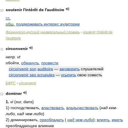
soutenir l'intérêt de l'auditoire
10
гл.
общ.
поддерживать интерес аудитории
Французско-русский универсальный словарь
soutenir l'intérêt de
>
l'auditoire
circonvenir
11
непр. vt
обойти,
обмануть
,
провести
circonvenir son
auditoire
—
заговорить
слушателей
circonvenir ses scrupules
—
усыпить
свою совесть
БФРС
circonvenir
>
dominer
12
1.
vi
(sur, dans)
1)
господствовать,
властвовать
,
владычествовать
(
над кем-
либо, над чем-либо
)
2)
доминировать,
преобладать
(
над чем-либо
)
;
влиять
,
иметь
преобладающее влияние