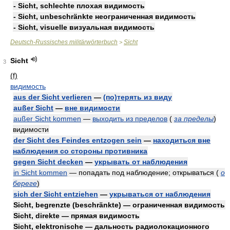
- Sicht, schlechte плохая видимость
- Sicht, unbeschränkte неограниченная видимость
- Sicht, visuelle визуальная видимость
Deutsch-Russisches militärwörterbuch
Sicht
>
Sicht
3
(f)
видимость
aus der Sicht verlieren
—
(по)терять из виду
außer Sicht
—
вне видимости
außer Sicht kommen
—
выходить из пределов
(
за пределы
)
видимости
der Sicht des Feindes entzogen sein
—
находиться вне
наблюдения со стороны противника
gegen Sicht decken
—
укрывать от наблюдения
in Sicht kommen
— попадать под наблюдение; открываться
(
о
береге
)
sich der Sicht entziehen
—
укрываться от наблюдения
Sicht, begrenzte (beschränkte) — ограниченная видимость
Sicht, direkte — прямая видимость
Sicht, elektronische — дальность радиолокационного