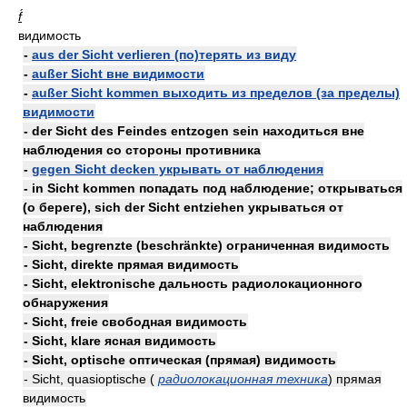
f́
видимость
-
aus der Sicht verlieren (по)терять из виду
-
außer Sicht вне видимости
-
außer Sicht kommen выходить из пределов (за пределы)
видимости
- der Sicht des Feindes entzogen sein находиться вне
наблюдения со стороны противника
-
gegen Sicht decken укрывать от наблюдения
- in Sicht kommen попадать под наблюдение; открываться
(о береге), sich der Sicht entziehen укрываться от
наблюдения
- Sicht, begrenzte (beschränkte) ограниченная видимость
- Sicht, direkte прямая видимость
- Sicht, elektronische дальность радиолокационного
обнаружения
- Sicht, freie свободная видимость
- Sicht, klare ясная видимость
- Sicht, optische оптическая (прямая) видимость
- Sicht, quasioptische (
радиолокационная техника
) прямая
видимость