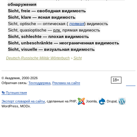
обнаружения
Sicht, freie — свободная видимость
Sicht, klare — ясная видимость
Sicht, optische — оптическая
(
прямая
)
видимость
Sicht, quasioptische —
рлк.
прямая видимость
Sicht, schlechte — плохая видимость
Sicht, unbeschränkte — неограниченная видимость
Sicht, visuelle — визуальная видимость
Deutsch-Russische Militär Wörterbuch
Sicht
>
© Академик, 2000-2026
18+
Обратная связь:
Техподдержка
,
Реклама на сайте
👣 Путешествия
Экспорт словарей на сайты
, сделанные на PHP,
Joomla,
Drupal,
WordPress, MODx.