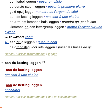
een
kabel
leggen
•
poser un câble
de eerste
steen
leggen
•
poser la première pierre
geld
opzij
leggen
•
mettre de l'argent de côté
aan
de ketting leggen
•
attacher à une chaîne
de arm
om
iemands hals leggen
•
prendre qn. par le cou
klemtoon
op
een lettergreep leggen
•
mettre l'accent sur une
syllabe
→ link=kaart
kaart
4
een
brug
leggen
•
jeter un pont
de
grondslag
voor iets leggen
•
poser les bases de qc.
Deens-Russisch woordenboek
leggen
>
aan de ketting leggen
2
aan
de ketting leggen
attacher à une chaîne
————————
aan
de ketting leggen
enchaîner
Deens-Russisch woordenboek
aan de ketting leggen
>