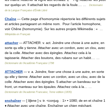
sur quelqu un. Il attachait les regards de la foule.… …
Dictionnaire
de la Langue Française d'Émile Littré
Chaîne
— Cette page d’homonymie répertorie les différents sujets
et articles partageant un même nom. Pour l’article homophone,
voir Chêne (homonymie). Sur les autres projets Wikimedia : « …
Wikipédia en Français
attacher
— ATTACHER. v. act. Joindre une chose à une autre, en
sorte qu elle y tienne. Attacher avec un cordon, avec un clou, avec
de la colle. Attacher avec des épingles. Attachez cela à la
tapisserie. Attacher des boutons, des rubans sur un habit.… …
Dictionnaire de l'Académie Française 1798
ATTACHER
— v. a. Joindre, fixer une chose à une autre, en sorte
qu elle y tienne. Attacher avec un cordon, avec un clou, avec de la
colle. Attacher avec des épingles. S attacher un bandeau sur le
front, un manteau sur les épaules. Attachez cela à la… …
Dictionnaire de l'Academie Francaise, 7eme edition (1835)
enchaîner
— [ ɑ̃ʃene ] v. tr. <conjug. : 1> • 1080; de en et chaîne 1
♦ Attacher avec une chaîne. Enchaîner un chien méchant.