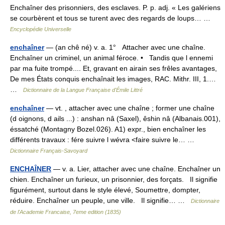
Enchaîner des prisonniers, des esclaves. P. p. adj. « Les galériens
se courbèrent et tous se turent avec des regards de loups… …
Encyclopédie Universelle
enchaîner
— (an chê né) v. a. 1° Attacher avec une chaîne.
Enchaîner un criminel, un animal féroce. • Tandis que l ennemi
par ma fuite trompé.... Et, gravant en airain ses frêles avantages,
De mes États conquis enchaînait les images, RAC. Mithr. III, 1.…
…
Dictionnaire de la Langue Française d'Émile Littré
enchaîner
— vt. , attacher avec une chaîne ; former une chaîne
(d oignons, d ails ...) : anshan nâ (Saxel), êshin nâ (Albanais.001),
éssatché (Montagny Bozel.026). A1) expr., bien enchaîner les
différents travaux : fére suivre l wévra <faire suivre le… …
Dictionnaire Français-Savoyard
ENCHAÎNER
— v. a. Lier, attacher avec une chaîne. Enchaîner un
chien. Enchaîner un furieux, un prisonnier, des forçats. Il signifie
figurément, surtout dans le style élevé, Soumettre, dompter,
réduire. Enchaîner un peuple, une ville. Il signifie… …
Dictionnaire
de l'Academie Francaise, 7eme edition (1835)