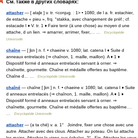
См. также в других словарях:
attacher
— [ ataʃe ] v. tr. <conjug. : 1> • 1080; de l a. fr. estachier,
de estache « pieu », frq. °stakka, avec changement de préf.; cf.
estacade I ♦ V. tr. 1 ♦ Faire tenir (à une chose) au moyen d une
attache, d un lien. ⇒ amarrer, arrimer, fixer,… …
Encyclopédie
Universelle
chaîne
— [ ʃɛn ] n. f. • chaeine v. 1080; lat. catena I ♦ Suite d
anneaux entrelacés (⇒ chaînon, 1. maille, maillon). A ♦ 1 ♦
Dispositif formé d anneaux entrelacés servant à orner. ⇒
chaînette, gourmette. Chaîne et médaille offertes au baptême.
Chaîne d… …
Encyclopédie Universelle
chaîné
— chaîne [ ʃɛn ] n. f. • chaeine v. 1080; lat. catena I ♦ Suite
d anneaux entrelacés (⇒ chaînon, 1. maille, maillon). A ♦ 1 ♦
Dispositif formé d anneaux entrelacés servant à orner. ⇒
chaînette, gourmette. Chaîne et médaille offertes au baptême.…
…
Encyclopédie Universelle
attacher
— (a ta ché) v. a. 1° Joindre, fixer une chose avec une
autre. Attacher avec des clous. Attacher au poteau. On lui attacha
les mains. Attacher la vigne aux échalas. 2° Fig. Attacher les yeux