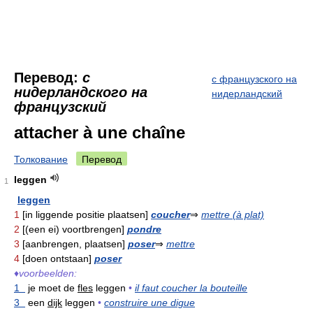
Перевод:
с
с французского на
нидерландского на
нидерландский
французский
attacher à une chaîne
Толкование
Перевод
leggen
1
leggen
1
[in liggende positie plaatsen]
coucher
⇒
mettre (à plat)
2
[(een ei) voortbrengen]
pondre
3
[aanbrengen, plaatsen]
poser
⇒
mettre
4
[doen ontstaan]
poser
♦
voorbeelden:
1
je moet de
fles
leggen
•
il faut coucher la bouteille
3
een
dijk
leggen
•
construire une digue