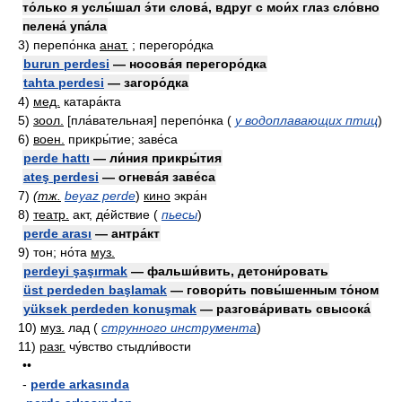
то́лько я услы́шал э́ти слова́, вдруг с мои́х глаз сло́вно
пелена́ упа́ла
3)
перепо́нка
анат.
; перегоро́дка
burun perdesi
— носова́я перегоро́дка
tahta perdesi
— загоро́дка
4)
мед.
катара́кта
5)
зоол.
[пла́вательная] перепо́нка
(
у водоплавающих птиц
)
6)
воен.
прикры́тие; заве́са
perde hattı
— ли́ния прикры́тия
ateş perdesi
— огнева́я заве́са
7)
(
тж.
beyaz perde
)
кино
экра́н
8)
театр.
акт, де́йствие
(
пьесы
)
perde arası
— антра́кт
9)
тон; но́та
муз.
perdeyi şaşırmak
— фальши́вить, детони́ровать
üst perdeden başlamak
— говори́ть повы́шенным то́ном
yüksek perdeden konuşmak
— разгова́ривать свысока́
10)
муз.
лад
(
струнного инструмента
)
11)
разг.
чу́вство стыдли́вости
••
-
perde arkasında