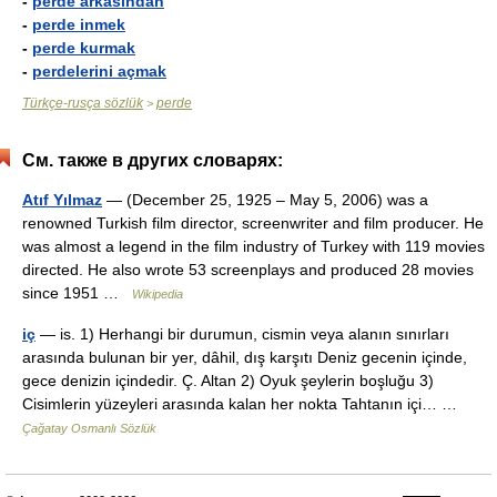
-
perde arkasından
-
perde inmek
-
perde kurmak
-
perdelerini açmak
Türkçe-rusça sözlük
perde
>
См. также в других словарях:
Atıf Yılmaz
— (December 25, 1925 – May 5, 2006) was a
renowned Turkish film director, screenwriter and film producer. He
was almost a legend in the film industry of Turkey with 119 movies
directed. He also wrote 53 screenplays and produced 28 movies
since 1951 …
Wikipedia
iç
— is. 1) Herhangi bir durumun, cismin veya alanın sınırları
arasında bulunan bir yer, dâhil, dış karşıtı Deniz gecenin içinde,
gece denizin içindedir. Ç. Altan 2) Oyuk şeylerin boşluğu 3)
Cisimlerin yüzeyleri arasında kalan her nokta Tahtanın içi… …
Çağatay Osmanlı Sözlük