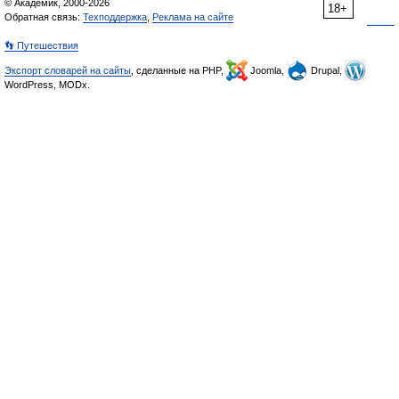
© Академик, 2000-2026
18+
Обратная связь:
Техподдержка
,
Реклама на сайте
👣 Путешествия
Экспорт словарей на сайты
, сделанные на PHP,
Joomla,
Drupal,
WordPress, MODx.