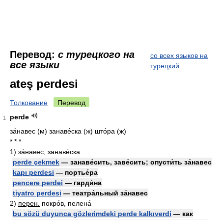
Перевод:
с турецкого на
со всех языков на
все языки
турецкий
ateş perdesi
Толкование
Перевод
perde
1
за́навес (м) занаве́ска (ж) што́ра (ж)
* * *
1)
за́навес, занаве́ска
perde çekmek
— занаве́сить, заве́сить; опусти́ть за́навес
kapı perdesi
— портье́ра
pencere perdei
— гарди́на
tiyatro perdesi
— театра́льный за́навес
2)
перен.
покро́в, пелена́
bu sözü duyunca gözlerimdeki perde kalkıverdi
— как