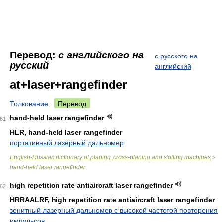
Перевод:
с английского на
с русского на
русский
английский
at+laser+rangefinder
Толкование
Перевод
hand-held laser rangefinder
61
HLR, hand-held laser rangefinder
портативный лазерный дальномер
English-Russian dictionary of planing, cross-planing and slotting machines
>
hand-held laser rangefinder
high repetition rate antiaircraft laser rangefinder
62
HRRAALRF, high repetition rate antiaircraft laser rangefinder
зенитный лазерный дальномер с высокой частотой повторения
импульсов