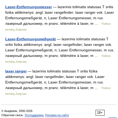
Laser-Entfernungsmesser
— lazerinis tolimatis statusas T sritis
fizika atitikmenys: angl. laser rangefinder; laser ranger vok. Laser
Entfernungsmeßgerät, n; Laser Entfernungsmesser, m rus.
лазерный дальномер, m pranc. télémètre à laser, m …
Fizikos
terminų žodynas
Laser-Entfernungsmeßgerät
— lazerinis tolimatis statusas T
sritis fizika atitikmenys: angl. laser rangefinder; laser ranger vok.
Laser Entfernungsmeßgerät, n; Laser Entfernungsmesser, m rus.
лазерный дальномер, m pranc. télémètre à laser, m …
Fizikos
terminų žodynas
laser ranger
— lazerinis tolimatis statusas T sritis fizika
atitikmenys: angl. laser rangefinder; laser ranger vok. Laser
Entfernungsmeßgerät, n; Laser Entfernungsmesser, m rus.
лазерный дальномер, m pranc. télémètre à laser, m …
Fizikos
terminų žodynas
© Академик, 2000-2026
18+
Обратная связь:
Техподдержка
,
Реклама на сайте