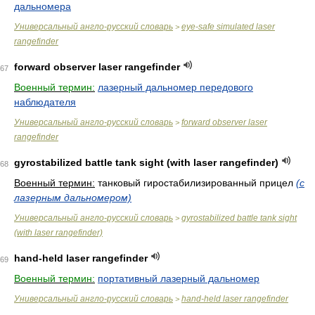
дальномера
Универсальный англо-русский словарь
eye-safe simulated laser
>
rangefinder
forward observer laser rangefinder
67
Военный термин:
лазерный дальномер передового
наблюдателя
Универсальный англо-русский словарь
forward observer laser
>
rangefinder
gyrostabilized battle tank sight (with laser rangefinder)
68
Военный термин:
танковый гиростабилизированный прицел
(с
лазерным дальномером)
Универсальный англо-русский словарь
gyrostabilized battle tank sight
>
(with laser rangefinder)
hand-held laser rangefinder
69
Военный термин:
портативный лазерный дальномер
Универсальный англо-русский словарь
hand-held laser rangefinder
>