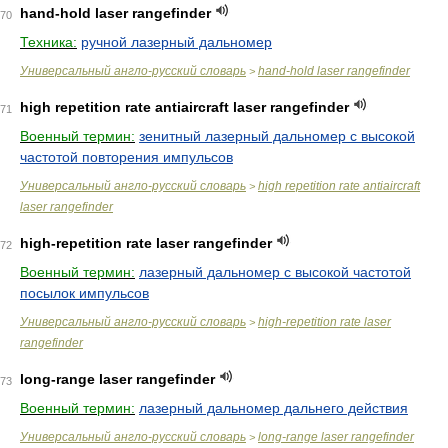
hand-hold laser rangefinder
70
Техника:
ручной лазерный дальномер
Универсальный англо-русский словарь
hand-hold laser rangefinder
>
high repetition rate antiaircraft laser rangefinder
71
Военный термин:
зенитный лазерный дальномер с высокой
частотой повторения импульсов
Универсальный англо-русский словарь
high repetition rate antiaircraft
>
laser rangefinder
high-repetition rate laser rangefinder
72
Военный термин:
лазерный дальномер с высокой частотой
посылок импульсов
Универсальный англо-русский словарь
high-repetition rate laser
>
rangefinder
long-range laser rangefinder
73
Военный термин:
лазерный дальномер дальнего действия
Универсальный англо-русский словарь
long-range laser rangefinder
>