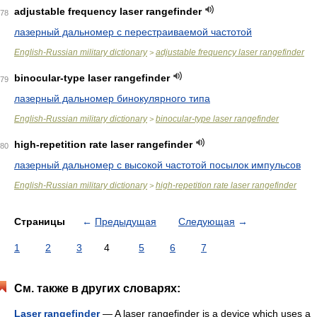
adjustable frequency laser rangefinder
78
лазерный дальномер с перестраиваемой частотой
English-Russian military dictionary
adjustable frequency laser rangefinder
>
binocular-type laser rangefinder
79
лазерный дальномер бинокулярного типа
English-Russian military dictionary
binocular-type laser rangefinder
>
high-repetition rate laser rangefinder
80
лазерный дальномер с высокой частотой посылок импульсов
English-Russian military dictionary
high-repetition rate laser rangefinder
>
Страницы
←
Предыдущая
Следующая
→
1
2
3
4
5
6
7
См. также в других словарях:
Laser rangefinder
— A laser rangefinder is a device which uses a