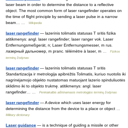
laser beam in order to determine the distance to a reflective
object. The most common form of laser rangefinder operates on
the time of flight principle by sending a laser pulse in a narrow
beam… …
Wikipedia
laser rangefinder
— lazerinis tolimatis statusas T sritis fizika
atitikmenys: angl. laser rangefinder; laser ranger vok. Laser
Entfernungsmeßgerät, n; Laser Entfernungsmesser, m rus.
лазерный дальномер, m pranc. télémètre à laser, m …
Fizikos
terminų žodynas
laser rangefinder
— lazerinis tolimatis statusas T sritis
Standartizacija ir metrologija apibrėžtis Tolimatis, kuriuo nuotolis iki
nagrinėjamojo objekto nustatomas matuojant lazerio spinduliuotės
sklidimo iki to objekto trukmę. atitikmenys: angl. laser
rangefinder… …
Penkiakalbis aiškinamasis metrologijos terminų žodynas
laser rangefinder
— A device which uses laser energy for
determining the distance from the device to a place or object …
Military dictionary
Laser guidance
— is a technique of guiding a missile or other