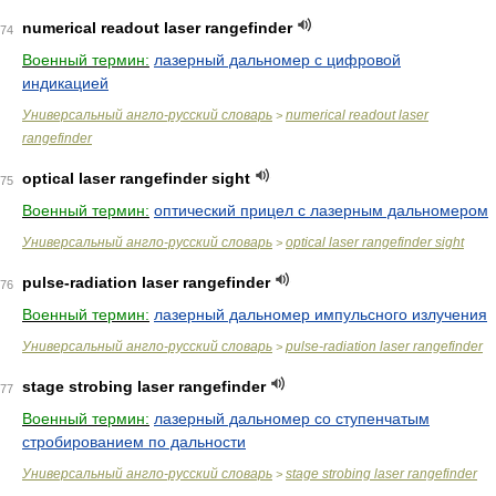
numerical readout laser rangefinder
74
Военный термин:
лазерный дальномер с цифровой
индикацией
Универсальный англо-русский словарь
numerical readout laser
>
rangefinder
optical laser rangefinder sight
75
Военный термин:
оптический прицел с лазерным дальномером
Универсальный англо-русский словарь
optical laser rangefinder sight
>
pulse-radiation laser rangefinder
76
Военный термин:
лазерный дальномер импульсного излучения
Универсальный англо-русский словарь
pulse-radiation laser rangefinder
>
stage strobing laser rangefinder
77
Военный термин:
лазерный дальномер со ступенчатым
стробированием по дальности
Универсальный англо-русский словарь
stage strobing laser rangefinder
>