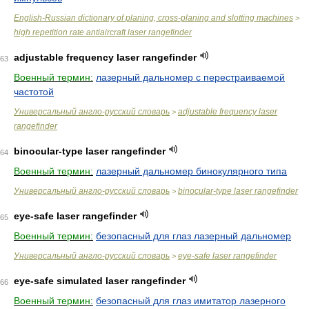
English-Russian dictionary of planing, cross-planing and slotting machines
>
high repetition rate antiaircraft laser rangefinder
adjustable frequency laser rangefinder
63
Военный термин:
лазерный дальномер с перестраиваемой
частотой
Универсальный англо-русский словарь
adjustable frequency laser
>
rangefinder
binocular-type laser rangefinder
64
Военный термин:
лазерный дальномер бинокулярного типа
Универсальный англо-русский словарь
binocular-type laser rangefinder
>
eye-safe laser rangefinder
65
Военный термин:
безопасный для глаз лазерный дальномер
Универсальный англо-русский словарь
eye-safe laser rangefinder
>
eye-safe simulated laser rangefinder
66
Военный термин:
безопасный для глаз имитатор лазерного