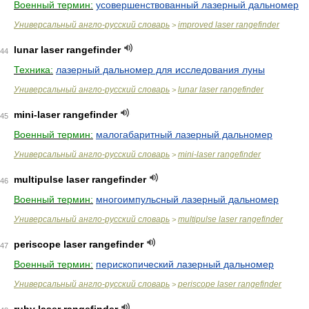
Военный термин:
усовершенствованный лазерный дальномер
Универсальный англо-русский словарь
improved laser rangefinder
>
lunar laser rangefinder
44
Техника:
лазерный дальномер для исследования луны
Универсальный англо-русский словарь
lunar laser rangefinder
>
mini-laser rangefinder
45
Военный термин:
малогабаритный лазерный дальномер
Универсальный англо-русский словарь
mini-laser rangefinder
>
multipulse laser rangefinder
46
Военный термин:
многоимпульсный лазерный дальномер
Универсальный англо-русский словарь
multipulse laser rangefinder
>
periscope laser rangefinder
47
Военный термин:
перископический лазерный дальномер
Универсальный англо-русский словарь
periscope laser rangefinder
>