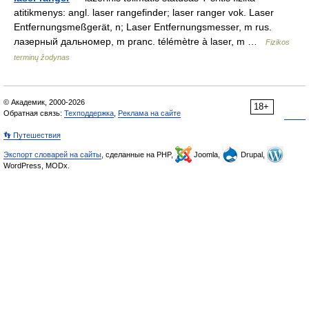
atitikmenys: angl. laser rangefinder; laser ranger vok. Laser
Entfernungsmeßgerät, n; Laser Entfernungsmesser, m rus.
лазерный дальномер, m pranc. télémètre à laser, m …
Fizikos
terminų žodynas
© Академик, 2000-2026
18+
Обратная связь:
Техподдержка
,
Реклама на сайте
👣 Путешествия
Экспорт словарей на сайты
, сделанные на PHP,
Joomla,
Drupal,
WordPress, MODx.