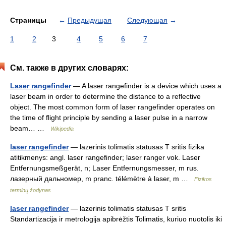
Страницы
←
Предыдущая
Следующая
→
1
2
3
4
5
6
7
См. также в других словарях:
Laser rangefinder
— A laser rangefinder is a device which uses a
laser beam in order to determine the distance to a reflective
object. The most common form of laser rangefinder operates on
the time of flight principle by sending a laser pulse in a narrow
beam… …
Wikipedia
laser rangefinder
— lazerinis tolimatis statusas T sritis fizika
atitikmenys: angl. laser rangefinder; laser ranger vok. Laser
Entfernungsmeßgerät, n; Laser Entfernungsmesser, m rus.
лазерный дальномер, m pranc. télémètre à laser, m …
Fizikos
terminų žodynas
laser rangefinder
— lazerinis tolimatis statusas T sritis
Standartizacija ir metrologija apibrėžtis Tolimatis, kuriuo nuotolis iki