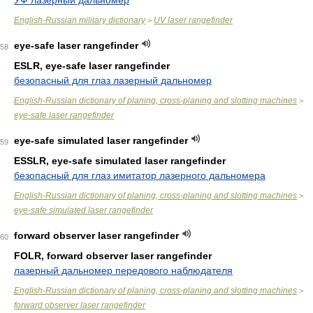
УФ лазерный дальномер
English-Russian military dictionary
UV laser rangefinder
>
eye-safe laser rangefinder
58
ESLR, eye-safe laser rangefinder
безопасный для глаз лазерный дальномер
English-Russian dictionary of planing, cross-planing and slotting machines
>
eye-safe laser rangefinder
eye-safe simulated laser rangefinder
59
ESSLR, eye-safe simulated laser rangefinder
безопасный для глаз имитатор лазерного дальномера
English-Russian dictionary of planing, cross-planing and slotting machines
>
eye-safe simulated laser rangefinder
forward observer laser rangefinder
60
FOLR, forward observer laser rangefinder
лазерный дальномер передового наблюдателя
English-Russian dictionary of planing, cross-planing and slotting machines
>
forward observer laser rangefinder