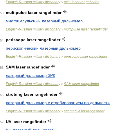
English-Russian military dictionary
mini-laser rangefinder
>
multipulse laser rangefinder
53
многоимпульсный лазерный дальномер
English-Russian military dictionary
multipulse laser rangefinder
>
periscope laser rangefinder
54
перископический лазерный дальномер
English-Russian military dictionary
periscope laser rangefinder
>
SAM laser rangefinder
55
лазерный дальномер ЗРК
English-Russian military dictionary
SAM laser rangefinder
>
strobing laser rangefinder
56
лазерный дальномер с стробированием по дальности
English-Russian military dictionary
strobing laser rangefinder
>
UV laser rangefinder
57