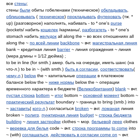
все
стены
;
стены
были
обиты гобеленами (техническое)
обкладывать
,
облицовывать
(
техническое
)
прокладывать
футеровать
(тж. *
up) (разговорное) наполнять, набивать - to * one's
purse
/pockets/ набить
кошелек
/карманы/,
разбогатеть
- to * one's
stomach набить
желудок
all along the ~ во всех отношениях all
along the ~
по всей линии
backbone
~ вчт.
магистральная линия
bank ~ кредитная линия
barrier
~ линия ограждения ~ линия
(мера длины = 1/12 дюйма) ;
to be in line (for smth.) амер. быть на очереди, иметь шанс (на
что-л.) to be in ~ (with smth.)
быть в согласии
,
соответствовать
(
чему-л
.)
below
the ~ капитальные
операции
в платежном
балансе below the ~
ниже нормы
below the ~ операции
временного характера в бюджете (
Великобритания
)
blank
~ вчт.
пустая строка
bottom
~
итог
bottom ~
основной
момент
bottom ~
практический результат
boundary ~ граница to bring (smb.) into
~
заставить
(
кого-л
.) согласиться
broken
~ вчт.
ломаная
линия
broken ~
полигр
.
пунктирная линия
budget
~
строка бюджета
building
~
линия застройки
clothes ~ мор.
бельевой
леер
clothes
~
веревка для белья
code ~ вчт.
строка программы
to come
into
~ (with)
соглашаться
,
действовать в согласии
come on
~ вчт.