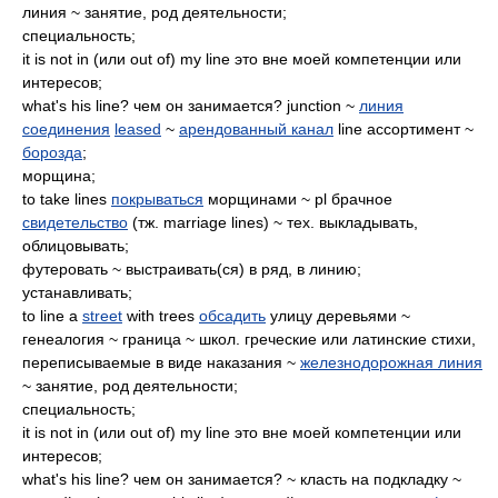
линия ~ занятие, род деятельности;
специальность;
it is not in (или out of) my line это вне моей компетенции или
интересов;
what's his line? чем он занимается? junction ~
линия
соединения
leased
~
арендованный канал
line ассортимент ~
борозда
;
морщина;
to take lines
покрываться
морщинами ~ pl брачное
свидетельство
(тж. marriage lines) ~ тех. выкладывать,
облицовывать;
футеровать ~ выстраивать(ся) в ряд, в линию;
устанавливать;
to line a
street
with trees
обсадить
улицу деревьями ~
генеалогия ~ граница ~ школ. греческие или латинские стихи,
переписываемые в виде наказания ~
железнодорожная линия
~ занятие, род деятельности;
специальность;
it is not in (или out of) my line это вне моей компетенции или
интересов;
what's his line? чем он занимается? ~ класть на подкладку ~