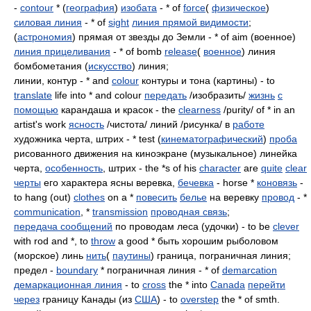
-
contour
* (
география
)
изобата
- * of
force
(
физическое
)
силовая линия
- * of
sight
линия прямой видимости
;
(
астрономия
) прямая от звезды до Земли - * of aim (военное)
линия прицеливания
- * of bomb
release
(
военное
) линия
бомбометания (
искусство
) линия;
линии, контур - * and
colour
контуры и тона (картины) - to
translate
life into * and colour
передать
/изобразить/
жизнь
с
помощью
карандаша и красок - the
clearness
/purity/ of * in an
artist's work
ясность
/чистота/ линий /рисунка/ в
работе
художника черта, штрих - * test (
кинематографический
)
проба
рисованного движения на киноэкране (музыкальное) линейка
черта,
особенность
, штрих - the *s of his
character
are
quite
clear
черты
его характера ясны веревка,
бечевка
- horse *
коновязь
-
to hang (out)
clothes
on a *
повесить
белье
на веревку
провод
- *
communication
, *
transmission
проводная связь
;
передача сообщений
по проводам леса (удочки) - to be
clever
with rod and *, to
throw
a good * быть хорошим рыболовом
(морское) линь
нить
(
паутины
) граница, пограничная линия;
предел -
boundary
* пограничная линия - * of
demarcation
демаркационная линия
- to
cross
the * into
Canada
перейти
через
границу Канады (из
США
) - to
overstep
the * of smth.