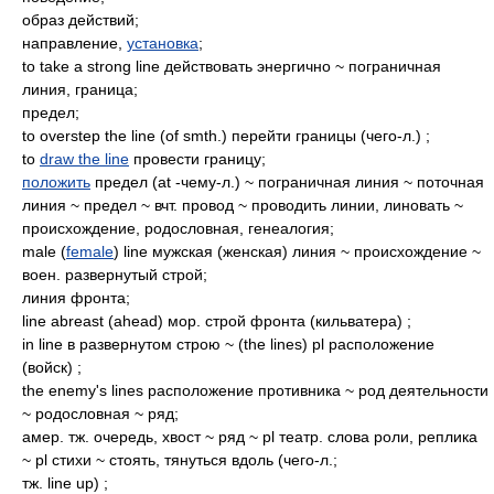
образ действий;
направление,
установка
;
to take a strong line действовать энергично ~ пограничная
линия, граница;
предел;
to overstep the line (of smth.) перейти границы (чего-л.) ;
to
draw the line
провести границу;
положить
предел (at -чему-л.) ~ пограничная линия ~ поточная
линия ~ предел ~ вчт. провод ~ проводить линии, линовать ~
происхождение, родословная, генеалогия;
male (
female
) line мужская (женская) линия ~ происхождение ~
воен. развернутый строй;
линия фронта;
line abreast (ahead) мор. строй фронта (кильватера) ;
in line в развернутом строю ~ (the lines) pl расположение
(войск) ;
the enemy's lines расположение противника ~ род деятельности
~ родословная ~ ряд;
амер. тж. очередь, хвост ~ ряд ~ pl театр. слова роли, реплика
~ pl стихи ~ стоять, тянуться вдоль (чего-л.;
тж. line up) ;