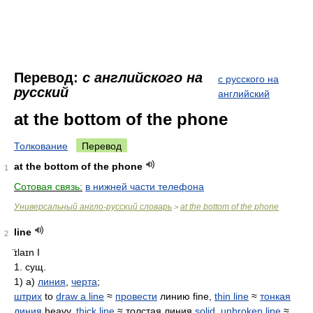
Перевод:
с английского на
с русского на
русский
английский
at the bottom of the phone
Толкование
Перевод
at the bottom of the phone
1
Сотовая связь:
в нижней части телефона
Универсальный англо-русский словарь
at the bottom of the phone
>
line
2
̈ɪlaɪn
I
1. сущ.
1) а)
линия
,
черта
;
штрих
to
draw a line
≈
провести
линию fine,
thin line
≈
тонкая
линия
heavy,
thick line
≈ толстая линия
solid
,
unbroken line
≈