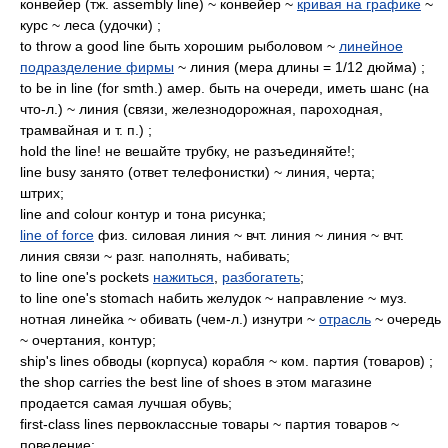
конвейер (тж. assembly line) ~ конвейер ~
кривая на графике
~
курс ~ леса (удочки) ;
to throw a good line быть хорошим рыболовом ~
линейное
подразделение фирмы
~ линия (мера длины = 1/12 дюйма) ;
to be in line (for smth.) амер. быть на очереди, иметь шанс (на
что-л.) ~ линия (связи, железнодорожная, пароходная,
трамвайная и т. п.) ;
hold the line! не вешайте трубку, не разъединяйте!;
line busy занято (ответ телефонистки) ~ линия, черта;
штрих;
line and colour контур и тона рисунка;
line of force
физ. силовая линия ~ вчт. линия ~ линия ~ вчт.
линия связи ~ разг. наполнять, набивать;
to line one's pockets
нажиться
,
разбогатеть
;
to line one's stomach набить желудок ~ направление ~ муз.
нотная линейка ~ обивать (чем-л.) изнутри ~
отрасль
~ очередь
~ очертания, контур;
ship's lines обводы (корпуса) корабля ~ ком. партия (товаров) ;
the shop carries the best line of shoes в этом магазине
продается самая лучшая обувь;
first-class lines первоклассные товары ~ партия товаров ~
поведение;