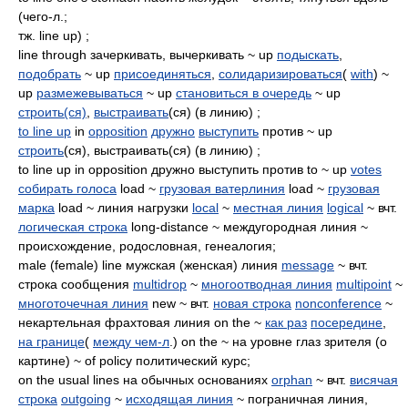
(чего-л.;
тж. line up) ;
line through зачеркивать, вычеркивать ~ up
подыскать
,
подобрать
~ up
присоединяться
,
солидаризироваться
(
with
) ~
up
размежевываться
~ up
становиться в очередь
~ up
строить(ся)
,
выстраивать
(ся) (в линию) ;
to line up
in
opposition
дружно
выступить
против ~ up
строить
(ся), выстраивать(ся) (в линию) ;
to line up in opposition дружно выступить против to ~ up
votes
собирать голоса
load ~
грузовая ватерлиния
load ~
грузовая
марка
load ~ линия нагрузки
local
~
местная линия
logical
~ вчт.
логическая строка
long-distance ~ междугородная линия ~
происхождение, родословная, генеалогия;
male (female) line мужская (женская) линия
message
~ вчт.
строка сообщения
multidrop
~
многоотводная линия
multipoint
~
многоточечная линия
new ~ вчт.
новая строка
nonconference
~
некартельная фрахтовая линия on the ~
как раз
посередине
,
на границе
(
между чем-л
.) on the ~ на уровне глаз зрителя (о
картине) ~ of policy политический курс;
on the usual lines на обычных основаниях
orphan
~ вчт.
висячая
строка
outgoing
~
исходящая линия
~ пограничная линия,