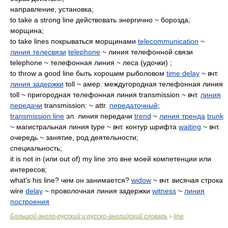
направление, установка;
to take a strong line действовать энергично ~ борозда;
морщина;
to take lines покрываться морщинами
telecommunication
~
линия телесвязи
telephone
~ линия телефонной связи
telephone ~ телефонная линия ~ леса (удочки) ;
to throw a good line быть хорошим рыболовом
time delay
~ вчт.
линия задержки
toll ~ амер. междугородная телефонная линия
toll ~ пригородная телефонная линия transmission ~ вчт.
линия
передачи
transmission: ~ attr.
передаточный
;
transmission line
эл. линия передачи
trend
~
линия тренда
trunk
~ магистральная линия type ~ вчт. контур шрифта
waiting
~ вчт.
очередь ~ занятие, род деятельности;
специальность;
it is not in (или out of) my line это вне моей компетенции или
интересов;
what's his line? чем он занимается?
widow
~ вчт. висячая строка
wire
delay
~ проволочная линия задержки
witness
~
линия
построения
Большой англо-русский и русско-английский словарь
line
>