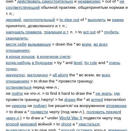
own *
действовать самостоятельно
и
независимо
> out of *
не
соответствующий
обычной практике, общепринятым нормам и
т. п.;
дерзкий
,
непочтительный
>
to step out
of *
выходить
за
рамки
принятого, дозволенного и т. п.;
нарушать правила
,
традиции и т
. п. > to
act out
of *
грубить
;
скандалить
;
вести себя
вызывающе
> down the * во
всем
,
во всех
отношениях
;
в конце концов
,
в конечном счете
;
когда-нибудь
в будущем
> by * and
level
,
by rule
and *
очень
точно
;
аккуратно
,
методично
>
all along
the * во всем, во
всех
отношениях
> to draw the * провести границу;
остановиться
перед чем-л.;
не
пойти
на что-л. > to find it hard to draw the *
не знать
,
где
провести границу /черту/ > he
draws
the * at
armed
intervention
он
никогда
не
пойдет
/не решится/ на вооруженное
вторжение
> to draw a *
подвести
черту (под чем-л.),
положить предел
(
чему-л
.) > to draw a * under
World War II
подвести черту под
второй
мировой
войной > to
shoot
a *
хвастаться
;
выхваляться
> to give smb. *
enough
оставить
кого-л.
временно