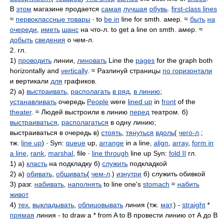
В
этом
магазине продается
самая
лучшая
обувь
.
first-class lines
≈
первоклассные товары
∙ to
be in
line for smth. амер. ≈
быть
на
очереди
,
иметь
шанс
на что-л. to get a line on smth. амер. ≈
добыть
сведения
о чем-л.
2. гл.
1)
проводить
линии,
линовать
Line the
pages
for the graph both
horizontally and
vertically
. ≈ Разлинуй страницы
по горизонтали
и вертикали
для
графиков.
2) а)
выстраивать
,
располагать
в ряд
,
в линию
;
устанавливать
очередь
People
were
lined up
in
front
of the
theater
. ≈ Людей выстроили в линию
перед
театром. б)
выстраиваться
,
располагаться
в одну линию;
выстраиваться в очередь в)
стоять
,
тянуться
вдоль
(
чего-л
.;
тж.
line up
) ∙ Syn:
queue
up,
arrange
in a line,
align
,
array
,
form in
a line
,
rank
,
marshal
, file ∙
line through
line up Syn:
fold II
гл.
1) а)
класть
на подкладку б)
служить
подкладкой
2) а)
обивать
,
обшивать
(
чем-л
.)
изнутри
б) служить обивкой
3) разг.
набивать
,
наполнять
to line one's
stomach
≈
набить
живот
4)
тех.
выкладывать
,
облицовывать
линия (тж.
мат
.) -
straight
*
прямая
линия - to draw a * from A to B провести линию от А до В