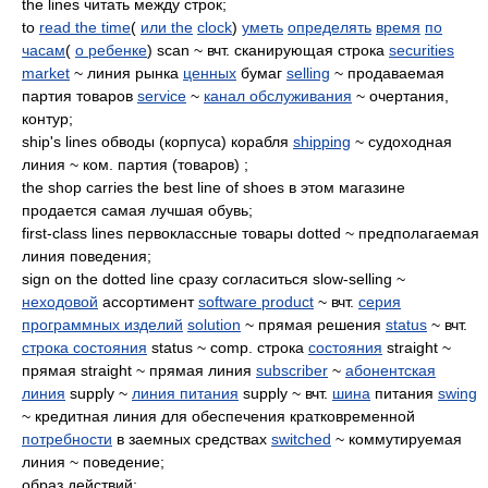
the lines читать между строк;
to
read the time
(
или the
clock
)
уметь
определять
время
по
часам
(
о ребенке
) scan ~ вчт. сканирующая строка
securities
market
~ линия рынка
ценных
бумаг
selling
~ продаваемая
партия товаров
service
~
канал обслуживания
~ очертания,
контур;
ship's lines обводы (корпуса) корабля
shipping
~ судоходная
линия ~ ком. партия (товаров) ;
the shop carries the best line of shoes в этом магазине
продается самая лучшая обувь;
first-class lines первоклассные товары dotted ~ предполагаемая
линия поведения;
sign on the dotted line сразу согласиться slow-selling ~
неходовой
ассортимент
software product
~ вчт.
серия
программных изделий
solution
~ прямая решения
status
~ вчт.
строка состояния
status ~ comp. строка
состояния
straight ~
прямая straight ~ прямая линия
subscriber
~
абонентская
линия
supply ~
линия питания
supply ~ вчт.
шина
питания
swing
~ кредитная линия для обеспечения кратковременной
потребности
в заемных средствах
switched
~ коммутируемая
линия ~ поведение;
образ действий;