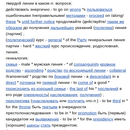
твердой линии в каком-л. вопросе;
действовать энергично - to go on
wrong
*s
пользоваться
ошибочными /неправильными/
методами
-
proceed
on /along/
these
*s
until further notice
продолжайте /действуйте/
таким же
образом
до получения
дальнейших
указаний (
политика
) линия
(партии) ;
(
политический
) курс -
general
* of the
Party
генеральная линия
партии - hard *
жесткий
курс происхождение, родословная,
линия;
генеалогия;
семья
- male * мужская линия - * of
consanguinity
кровное
родство
-
ascending
*
родство
по восходящей линии
-
collateral
/transversal/ * родство по
боковой
линии - a
descendant
in a
direct
*
потомок
по
прямой
линии - to
come of
a good *
происходить
из хорошей семьи
-
the last of
his *
последний
в
его роде
очередность
(
наследования
,
получения
) ;
перспектива
(
унаследовать
или
получить
что-л.) - to be
third
in *
for the
throne
быть
третьим
в очередности
престолонаследования - to be in * for
promotion
быть (первым)
кандидатом на
выдвижение
- to be in * for the
presidency
иметь
(хорошие)
шансы
стать
президентом;