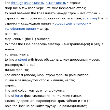
line
through
зачеркивать
,
вычеркивать
~ строка;
drop me a few lines черкните мне несколько строк;
to read between the lines читать между строк ~ вчт. строка ~
строка ~ тлв. строка изображения (тж. scan line,
scanning
line) ~
строчка ~ судоходная линия ~
сфера деятельности
~
телефонная линия
~ шнур;
веревка;
мор. линь ~ (the L.) экватор;
to cross the Line пересечь экватор ~ выстраивать(ся) в ряд, в
линию;
устанавливать;
to line a
street
with trees обсадить улицу деревьями ~ воен.
развернутый строй;
линия фронта;
line abreast (ahead) мор. строй фронта (кильватера) ;
in line в развернутом строю ~ линия, черта;
штрих;
line and colour контур и тона рисунка;
line of
force
физ. силовая линия ~ линия (связи,
железнодорожная, пароходная, трамвайная и т. п.) ;
hold the line! не вешайте трубку, не разъединяйте!;