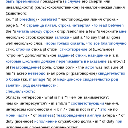
быть преемником
президента (
в случае
его смерти или
инвалидности) (сельскохозяйственное) генеалогическая линия
(животного;
тж. * of
breeding
) -
purebred
* чистопородная линия строка -
page 5, * 4
страница
пятая
,
строка четвертая - to read
between
the *s
читать между строк
- drop /send/ me a few *s черкните
мне
несколько строк короткая
записка
- just a * to say that all goes
well несколько слов,
чтобы
только
сказать
,
что
все
благополучно
стих,
строчка
стиха pl стихи,
стихотворение
pl (школьное)
"строчки", дополнительное
задание
(
стихи
,
назидание
и т. п.,
которые
школьник
должен
переписывать
в наказание
за что-л.)
pl (
театроведение
) роль, слова роли - the
actor
was not sure of
his *s актер
нетвердо
знал роль pl (разговорное)
свидетельство
о браке
(тж.
marriage
*s) pl
медицинское свидетельство
род
занятий
,
род деятельности
;
специальность
;
область интересов - what is his *? чем он занимается?;
чем он интересуется? - in smb.'s *
соответствующий
чьим-л.
интересам /склонностям и т. п./ - this is not in my *
это
не по
моей
части
- * of
business
(
театроведение
)
амплуа
актера - * of
duty (военное)
исполнение
служебного долга - in * of duty
при
исполнении служебных обязанностей;