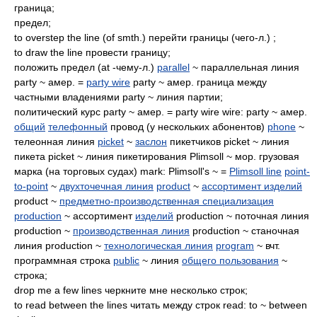
граница;
предел;
to overstep the line (of smth.) перейти границы (чего-л.) ;
to draw the line провести границу;
положить предел (at -чему-л.)
parallel
~ параллельная линия
party ~ амер. =
party wire
party ~ амер. граница между
частными владениями party ~ линия партии;
политический курс party ~ амер. = party wire wire: party ~ амер.
общий
телефонный
провод (у нескольких абонентов)
phone
~
телеонная линия
picket
~
заслон
пикетчиков picket ~ линия
пикета picket ~ линия пикетирования Plimsoll ~ мор. грузовая
марка (на торговых судах) mark: Plimsoll's ~ =
Plimsoll line
point-
to-point
~
двухточечная линия
product
~
ассортимент изделий
product ~
предметно-производственная специализация
production
~ ассортимент
изделий
production ~ поточная линия
production ~
производственная линия
production ~ станочная
линия production ~
технологическая линия
program
~ вчт.
программная строка
public
~ линия
общего пользования
~
строка;
drop me a few lines черкните мне несколько строк;
to read between the lines читать между строк read: to ~ between