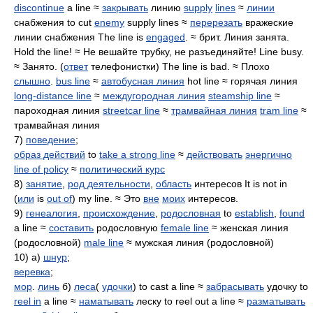
discontinue
a line ≈
закрывать
линию
supply
lines
≈
линии
снабжения to cut
enemy
supply lines ≈
перерезать
вражеские
линии снабжения The line is
engaged
. ≈ брит. Линия занята.
Hold the line! ≈ Не вешайте трубку, не разъединяйте! Line busy.
≈ Занято. (
ответ
телефонистки) The line is bad. ≈ Плохо
слышно
.
bus line
≈
автобусная линия
hot line ≈ горячая линия
long-distance line
≈
междугородная линия
steamship line
≈
пароходная линия
streetcar line
≈
трамвайная линия
tram line
≈
трамвайная линия
7)
поведение
;
образ действий
to
take a strong line
≈
действовать
энергично
line of policy
≈
политический курс
8)
занятие
,
род деятельности
,
область
интересов It is not in
(
или
is
out of
) my line. ≈ Это
вне
моих
интересов.
9)
генеалогия
,
происхождение
,
родословная
to
establish
,
found
a line ≈
составить
родословную
female line
≈ женская линия
(родословной)
male line
≈ мужская линия (родословной)
10) а)
шнур
;
веревка
;
мор
.
линь
б)
леса
(
удочки
) to cast a line ≈
забрасывать
удочку to
reel in
a line ≈
наматывать
леску to reel out a line ≈
разматывать