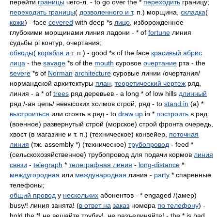
перейти
границы
чего-л. - to go over the *
переходить
границу;
переходить границы
(
дозволенного и т
. п.) морщина,
складка
(
кожи
) - face
covered
with deep *s
лицо
, изборожденное
глубокими морщинами линия ладони - * of
fortune
линия
судьбы pl контур, очертания;
обводы
(
корабля и т
. п.) - good *s of the face
красивый
абрис
лица
- the
savage
*s of the
mouth
суровое
очертание
рта - the
severe
*s of
Norman
architecture
суровые линии /очертания/
нормандской архитектуры
план
,
теоретический чертеж
ряд,
линия - a * of
trees
ряд деревьев - a long * of low hills
длинный
ряд /-ая цепь/ невысоких холмов строй, ряд - to
stand in
(a) *
выстроиться
или стоять в ряд - to
draw up
in *
построить
в ряд
(военное) развернутый строй (морское) строй фронта очередь,
хвост (в магазине и т. п.) (техническое) конвейер,
поточная
линия
(тж. assembly *) (техническое)
трубопровод
- feed *
(сельскохозяйственное) трубопровод для подачи кормов
линия
связи
-
telegraph
*
телеграфная линия
-
long-distance
*
междугородная
или
международная
линия -
party
* спаренные
телефоны;
общий провод
у
нескольких
абонентов - * engaged /(амер)
busy/! линия занята! (
в ответ на
заказ
номера
по телефону
) -
hold the *! не вешайте трубку!, не разъединяйте! - the * is bad