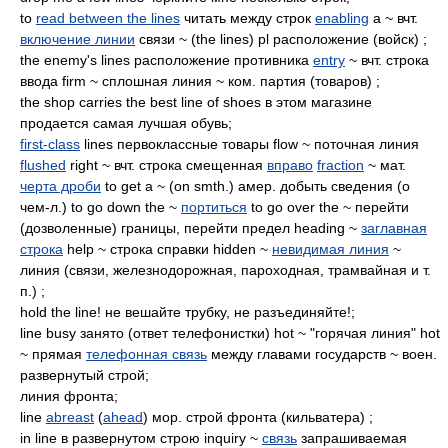
to
read between the lines
читать между строк
enabling
a ~ вчт.
включение линии
связи ~ (the lines) pl расположение (войск) ;
the enemy's lines расположение противника
entry
~ вчт. строка
ввода firm ~ сплошная линия ~ ком. партия (товаров) ;
the shop carries the best line of shoes в этом магазине
продается самая лучшая обувь;
first-class
lines первоклассные товары flow ~ поточная линия
flushed
right ~ вчт. строка смещенная
вправо
fraction
~ мат.
черта дроби
to get a ~ (on smth.) амер. добыть сведения (о
чем-л.) to go down the ~
портиться
to go over the ~ перейти
(дозволенные) границы, перейти предел heading ~
заглавная
строка
help ~ строка справки hidden ~
невидимая линия
~
линия (связи, железнодорожная, пароходная, трамвайная и т.
п.) ;
hold the line! не вешайте трубку, не разъединяйте!;
line busy занято (ответ телефонистки) hot ~ "горячая линия" hot
~ прямая
телефонная связь
между главами государств ~ воен.
развернутый строй;
линия фронта;
line
abreast
(
ahead
) мор. строй фронта (кильватера) ;
in line в развернутом строю inquiry ~
связь
запрашиваемая