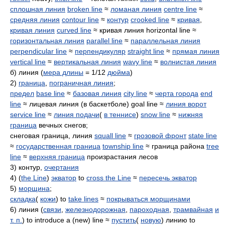
сплошная линия
broken line
≈
ломаная линия
centre line
≈
средняя линия
contour line
≈
контур
crooked line
≈
кривая
,
кривая линия
curved line
≈ кривая линия horizontal line ≈
горизонтальная линия
parallel line
≈
параллельная линия
perpendicular line
≈
перпендикуляр
straight line
≈
прямая линия
vertical line
≈
вертикальная линия
wavy line
≈
волнистая линия
б) линия (
мера длины
= 1/12
дюйма
)
2)
граница
,
пограничная линия
;
предел
base line
≈
базовая линия
city line
≈
черта города
end
line
≈ лицевая линия (в баскетболе) goal line ≈
линия ворот
service line
≈
линия подачи
(
в теннисе
)
snow line
≈
нижняя
граница
вечных снегов;
снеговая граница, линия
squall line
≈
грозовой фронт
state line
≈
государственная граница
township line
≈ граница района
tree
line
≈
верхняя граница
произрастания лесов
3) контур,
очертания
4) (
the Line
)
экватор
to
cross the Line
≈
пересечь экватор
5)
морщина
;
складка
(
кожи
) to
take lines
≈
покрываться морщинами
6) линия (
связи
,
железнодорожная
,
пароходная
,
трамвайная
и
т. п.
) to introduce a (new) line ≈
пустить
(
новую
) линию to