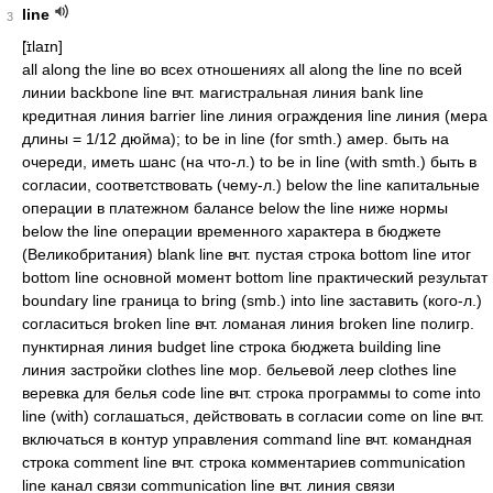
line
3
[̈ɪlaɪn]
all along the line во всех отношениях all along the line по всей линии backbone line вчт. магистральная линия bank line кредитная линия barrier line линия ограждения line линия (мера длины = 1/12 дюйма); to be in line (for smth.) амер. быть на очереди, иметь шанс (на что-л.) to be in line (with smth.) быть в согласии, соответствовать (чему-л.) below the line капитальные операции в платежном балансе below the line ниже нормы below the line операции временного характера в бюджете (Великобритания) blank line вчт. пустая строка bottom line итог bottom line основной момент bottom line практический результат boundary line граница to bring (smb.) into line заставить (кого-л.) согласиться broken line вчт. ломаная линия broken line полигр. пунктирная линия budget line строка бюджета building line линия застройки clothes line мор. бельевой леер clothes line веревка для белья code line вчт. строка программы to come into line (with) соглашаться, действовать в согласии come on line вчт. включаться в контур управления command line вчт. командная строка comment line вчт. строка комментариев communication line канал связи communication line вчт. линия связи communication line линия связи computer line вчт. серия машин conference line картельное соглашение судоходной компании continuation line вчт. строка продолжения continuation line вчт. строка-продолжение credit line договоренность о предоставлении кредита на определенную сумму credit line кредитная линия credit line обязательство банка кредитовать клиента до определенного максимума credit line предельная сумма кредита line (the L.) экватор; to cross the Line пересечь экватор curved line кривая линия dashed line пунктирная линия data line вчт. строка данных datum line спец. базовая линия; базис, нуль высот datum line ось координат demarcation line демаркационная линия descending line идущая вниз линия descending line линия потомства dial line коммутируемая линия dividing line разделительная линия dotted line предполагаемая линия поведения; sign on the dotted line сразу согласиться dotted line пунктирная линия, пунктир dotted line полигр. пунктирная линия line строка; drop me a few lines черкните мне несколько строк; to read between the lines читать между строк enabling a line вчт. включение линии связи line (the lines) pl расположение (войск); the enemy's lines расположение противника entry line вчт. строка ввода firm line сплошная линия line ком. партия (товаров); the shop carries the best line of shoes в этом магазине продается самая лучшая обувь; first-class lines первоклассные товары flow line поточная линия flushed right line вчт. строка смещенная вправо fraction line мат. черта дроби to get a line (on smth.) амер. добыть сведения (о чем-л.) to go down the line портиться to go over the line перейти (дозволенные) границы, перейти предел heading line заглавная строка help line строка справки hidden line невидимая линия line линия (связи, железнодорожная, пароходная, трамвайная и т. п.); hold the line! не вешайте трубку, не разъединяйте!; line busy занято (ответ телефонистки) hot line "горячая линия" hot line прямая телефонная связь между главами государств line воен. развернутый строй; линия фронта; line abreast (ahead) мор. строй фронта (кильватера); in line в развернутом строю inquiry line связь запрашиваемая линия line занятие, род деятельности; специальность; it is not in (или out of) my line это вне моей компетенции или интересов; what's his line? чем он занимается? junction line линия соединения leased line арендованный канал line ассортимент line борозда; морщина; to take lines покрываться морщинами line pl брачное свидетельство (тж. marriage lines) line тех. выкладывать, облицовывать; футеровать line выстраивать(ся) в ряд, в линию; устанавливать; to line a street with trees обсадить улицу деревьями line генеалогия line граница line школ. греческие или латинские стихи, переписываемые в виде наказания line железнодорожная линия line занятие, род деятельности; специальность; it is not in (или out of) my line это вне моей компетенции или интересов; what's his line? чем он занимается? line класть на подкладку line конвейер (тж. assembly line) line конвейер line кривая на графике line курс line леса (удочки); to throw a good line быть хорошим рыболовом line линейное подразделение фирмы line линия (мера длины = 1/12 дюйма); to be in line (for smth.) амер. быть на очереди, иметь шанс (на что-л.) line линия (связи, железнодорожная, пароходная, трамвайная и т. п.); hold the line! не вешайте трубку, не разъединяйте!; line busy занято (ответ телефонистки) line линия, черта; штрих; line and colour контур и тона рисунка; line of force физ. силовая линия line вчт. линия line линия line вчт. линия связи line разг. наполнять, набивать; to line one's pockets нажиться, разбогатеть; to line one's stomach набить желудок line направление line муз. нотная линейка line обивать (чем-л.) изнутри line отрасль line очередь line очертания, контур; ship's lines обводы (корпуса) корабля line ком. партия (товаров); the shop carries the best line of shoes в этом магазине продается самая лучшая обувь; first-class lines первоклассные товары line партия товаров line поведение; образ действий; направление, установка; to take a strong line действовать энергично line пограничная линия, граница; предел; to overstep the line (of smth.) перейти границы (чего-л.); to draw the line провести границу; положить предел (at -чему-л.) line пограничная линия line поточная линия line предел line вчт. провод line проводить линии, линовать line происхождение, родословная, генеалогия; male (female) line мужская (женская) линия line происхождение line воен. развернутый строй; линия фронта; line abreast (ahead) мор. строй фронта (кильватера); in line в развернутом строю line (the lines) pl расположение (войск); the enemy's lines расположение противника line род деятельности line родословная line ряд; амер. тж. очередь, хвост line ряд line pl театр. слова роли, реплика line pl стихи line стоять, тянуться вдоль (чего-л.; тж. line up); line through зачеркивать, вычеркивать line строка; drop me a few lines черкните мне несколько строк; to read between the lines читать между строк line вчт. строка line строка line тлв. строка изображения (тж. scan line, scanning line) line строчка line судоходная линия line сфера деятельности line телефонная линия line шнур; веревка; мор. линь line (the L.) экватор; to cross the Line пересечь экватор line выстраивать(ся) в ряд, в линию; устанавливать; to line a street with trees обсадить улицу деревьями line воен. развернутый строй; линия фронта; line abreast (ahead) мор. строй фронта (кильватера); in line в развернутом строю line линия, черта; штрих; line and colour контур и тона рисунка; line of force физ. силовая линия line линия (связи, железнодорожная, пароходная, трамвайная и т. п.); hold the line! не вешайте трубку, не разъединяйте!; line busy занято (ответ телефонистки) line by line вчт. построчно line control block вчт. блок управления каналом the line is bad плохо слышно line of ascent переход наследственного имущества по восходящей линии line of business театр. актерское амплуа line of business направление экономической деятельности line of business род деятельности line of code вчт. строка программы line of command линия команд line of command цепь инстанций в организации line of communication линия связи line of credit договоренность о предоставлении займа на оговоренную сумму line of credit кредитная линия line of descent переход наследственного имущества по прямой линии line линия, черта; штрих; line and colour контур и тона рисунка; line of force физ. силовая линия line of policy политический курс; on the usual lines на обычных основаниях line of reasoning цепь рассуждений line of regression линия регрессии line разг. наполнять, набивать; to line one's pockets нажиться, разбогатеть; to line one's stomach набить желудок line разг. наполнять, набивать; to line one's pockets нажиться, разбогатеть; to line one's stomach набить желудок line стоять, тянуться вдоль (чего-л.; тж. line up); line through зачеркивать, вычеркивать line up подыскать, подобрать line up присоединяться, солидаризироваться (with) line up размежевываться line up становиться в очередь line up строить(ся), выстраивать(ся) (в линию); to line up in opposition дружно выступить против line up строить(ся), выстраивать(ся) (в линию); to line up in opposition дружно выступить против to line up votes собирать голоса load line грузовая ватерлиния load line грузовая марка load line линия нагрузки local line местная линия logical line вчт. логическая строка long-distance line междугородная линия line происхождение, родословная, генеалогия; male (female) line мужская (женская) линия message line вчт. строка сообщения multidrop line многоотводная линия multipoint line многоточечная линия new line вчт. новая строка nonconference line некартельная фрахтовая линия on the line как раз посередине, на границе (между чем-л.) on the line на уровне глаз зрителя (о картине) line of policy политический курс; on the usual lines на обычных основаниях orphan line вчт. висячая строка outgoing line исходящая линия line пограничная линия, граница; предел; to overstep the line (of smth.) перейти границы (чего-л.); to draw the line провести границу; положить предел (at -чему-л.) parallel line параллельная линия party line амер. = party wire party line амер. граница между частными владениями party line линия партии; политический курс party line амер. = party wire wire: party line амер. общий телефонный провод (у нескольких абонентов) phone line телеонная линия picket line заслон пикетчиков picket line линия пикета picket line линия пикетирования Plimsoll line мор. грузовая марка (на торговых судах) mark: Plimsoll's line = Plimsoll line point-to-point line двухточечная линия product line ассортимент изделий product line предметно-производственная специализация production line ассортимент изделий production line поточная линия production line п