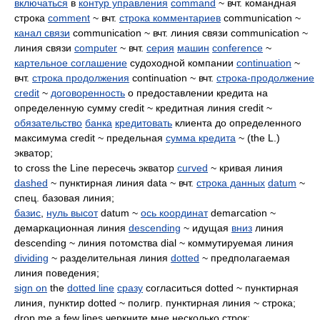
включаться
в
контур управления
command
~ вчт. командная
строка
comment
~ вчт.
строка комментариев
communication ~
канал связи
communication ~ вчт. линия связи communication ~
линия связи
computer
~ вчт.
серия
машин
conference
~
картельное соглашение
судоходной компании
continuation
~
вчт.
строка продолжения
continuation ~ вчт.
строка-продолжение
credit
~
договоренность
о предоставлении кредита на
определенную сумму credit ~ кредитная линия credit ~
обязательство
банка
кредитовать
клиента до определенного
максимума credit ~ предельная
сумма кредита
~ (the L.)
экватор;
to cross the Line пересечь экватор
curved
~ кривая линия
dashed
~ пунктирная линия data ~ вчт.
строка данных
datum
~
спец. базовая линия;
базис
,
нуль высот
datum ~
ось координат
demarcation ~
демаркационная линия
descending
~ идущая
вниз
линия
descending ~ линия потомства dial ~ коммутируемая линия
dividing
~ разделительная линия
dotted
~ предполагаемая
линия поведения;
sign on
the
dotted line
сразу
согласиться dotted ~ пунктирная
линия, пунктир dotted ~ полигр. пунктирная линия ~ строка;
drop me a few lines черкните мне несколько строк;