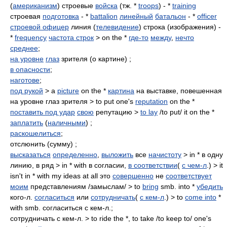
(
американизм
) строевые
войска
(тж. *
troops
) - *
training
строевая
подготовка
- *
battalion
линейный
батальон
- *
officer
строевой офицер
линия (
телевидение
) строка (изображения) -
*
frequency
частота строк
> on the *
где-то
между
,
нечто
среднее
;
на уровне
глаз
зрителя (о картине) ;
в опасности
;
наготове
;
под рукой
> a
picture
on the *
картина
на выставке, повешенная
на уровне глаз зрителя > to put one's
reputation
on the *
поставить под удар
свою
репутацию >
to lay
/to put/ it on the *
заплатить
(
наличными
) ;
раскошелиться
;
отслюнить (сумму) ;
высказаться
определенно
,
выложить
все
начистоту
> in * в одну
линию, в ряд > in * with в согласии,
в соответствии
(
с чем-л
.) > it
isn't in * with my ideas at all это
совершенно
не
соответствует
моим
представлениям /замыслам/ > to
bring
smb. into *
убедить
кого-л.
согласиться
или
сотрудничать
(
с кем-л
.) > to
come into
*
with smb. согласиться с кем-л.;
сотрудничать с кем-л. > to ride the *, to take /to keep to/ one's