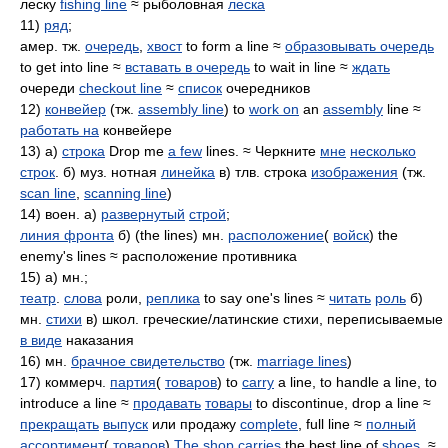
леску
fishing line
≈ рыболовная
леска
11)
ряд
;
амер. тж.
очередь
,
хвост
to form a line ≈
образовывать очередь
to get into line ≈
вставать в очередь
to wait in line ≈
ждать
очереди
checkout line
≈
список
очередников
12)
конвейер
(тж.
assembly line
) to
work on
an
assembly
line ≈
работать на
конвейере
13) а)
строка
Drop me
a few
lines. ≈ Черкните
мне
несколько
строк
. б) муз. нотная
линейка
в) тлв. строка
изображения
(тж.
scan line
,
scanning line
)
14) воен. а)
развернутый
строй
;
линия фронта
б) (the lines) мн.
расположение
(
войск
) the
enemy's lines ≈ расположение противника
15) а) мн.;
театр
.
слова
роли,
реплика
to say one's lines ≈
читать
роль
б)
мн.
стихи
в) школ. греческие/латинские стихи, переписываемые
в виде
наказания
16) мн.
брачное свидетельство
(тж.
marriage lines
)
17) коммерч.
партия
(
товаров
) to
carry
a line, to handle a line, to
introduce a line ≈
продавать
товары
to discontinue, drop a line ≈
прекращать
выпуск
или продажу
complete
, full line ≈
полный
ассортимент
(
товаров
)
The shop
carries
the best line of
shoes
. ≈