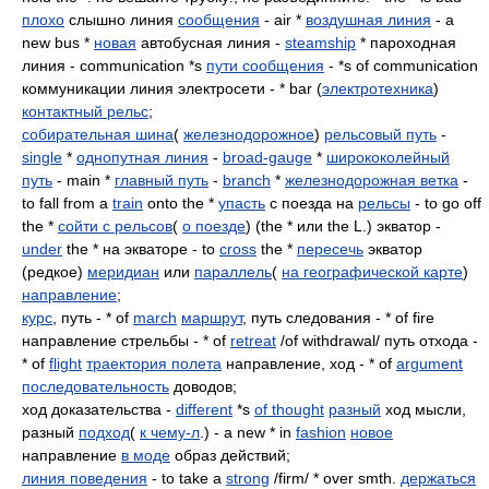
плохо
слышно линия
сообщения
- air *
воздушная линия
- a
new bus *
новая
автобусная линия -
steamship
* пароходная
линия - communication *s
пути сообщения
- *s of communication
коммуникации линия электросети - * bar (
электротехника
)
контактный рельс
;
собирательная шина
(
железнодорожное
)
рельсовый путь
-
single
*
однопутная линия
-
broad-gauge
*
ширококолейный
путь
- main *
главный путь
-
branch
*
железнодорожная ветка
-
to fall from a
train
onto the *
упасть
с поезда на
рельсы
- to go off
the *
сойти с рельсов
(
о поезде
) (the * или the L.) экватор -
under
the * на экваторе - to
cross
the *
пересечь
экватор
(редкое)
меридиан
или
параллель
(
на географической карте
)
направление
;
курс
, путь - * of
march
маршрут
, путь следования - * of fire
направление стрельбы - * of
retreat
/of withdrawal/ путь отхода -
* of
flight
траектория полета
направление, ход - * of
argument
последовательность
доводов;
ход доказательства -
different
*s
of thought
разный
ход мысли,
разный
подход
(
к чему-л
.) - a new * in
fashion
новое
направление
в моде
образ действий;
линия поведения
- to take a
strong
/firm/ * over smth.
держаться