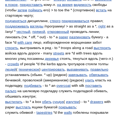
в покое
,
предоставить
кому-л.
на время
видимость
свободы
(чтобы
затем
поймать
его) > to toe the * (спортивное)
встать
на
стартовую черту;
подчиняться
дисциплине,
строго
придерживаться
правил;
поддерживать
взгляды
/программу/ > as straight as a *,
right
as a
/any/ *
честный
,
прямой
,
откровенный
проводить линии;
линовать (тж. * off, * out) - to * a
paper
разлиновать
бумагу - a
face *d
with care
лицо, изборожденное морщинами забот
строить
, выстраивать в ряд - to * troops along a road
выстроить
войска вдоль дороги - many
streets
are *d with trees вдоль
многих улиц посажены
деревья
стоять, тянуться вдоль (чего-л.)
-
crowds
of people *d the kerbs вдоль тротуаров стояли толпы
людей
(
техническое
)
центрировать
,
выравнивать
,
правильно
устанавливать (обыкн. * up) (редкое)
завязывать
,
обвязывать
бечевкой, проволокой (американизм) (редкое)
удить
класть на
подкладку,
подбивать
- to * an
overcoat
with silk
поставить
пальто
на шелковую подкладку служить подкладкой обивать,
обшивать изнутри;
выстилать
- to * a box
обить
сундук
(
изнутри
) - to *
drawers
with
paper
выстлать
ящики бумагой
покрывать
;
служить обивкой -
tapestries
*d the
walls
гобелены покрывали