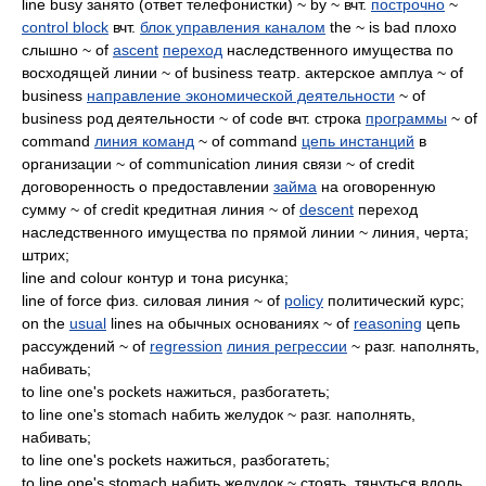
line busy занято (ответ телефонистки) ~ by ~ вчт.
построчно
~
control block
вчт.
блок управления каналом
the ~ is bad плохо
слышно ~ of
ascent
переход
наследственного имущества по
восходящей линии ~ of business театр. актерское амплуа ~ of
business
направление экономической деятельности
~ of
business род деятельности ~ of code вчт. строка
программы
~ of
command
линия команд
~ of command
цепь инстанций
в
организации ~ of communication линия связи ~ of credit
договоренность о предоставлении
займа
на оговоренную
сумму ~ of credit кредитная линия ~ of
descent
переход
наследственного имущества по прямой линии ~ линия, черта;
штрих;
line and colour контур и тона рисунка;
line of force физ. силовая линия ~ of
policy
политический курс;
on the
usual
lines на обычных основаниях ~ of
reasoning
цепь
рассуждений ~ of
regression
линия регрессии
~ разг. наполнять,
набивать;
to line one's pockets нажиться, разбогатеть;
to line one's stomach набить желудок ~ разг. наполнять,
набивать;
to line one's pockets нажиться, разбогатеть;
to line one's stomach набить желудок ~ стоять, тянуться вдоль