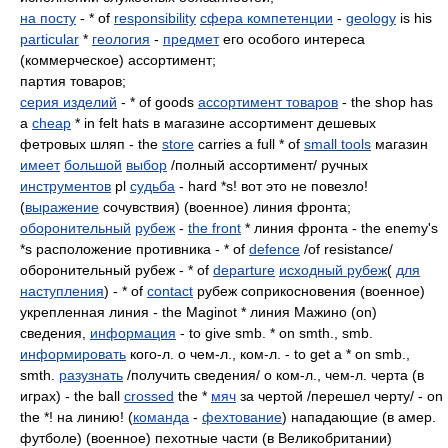
на посту
- * of
responsibility
сфера компетенции
-
geology
is his
particular
*
геология
-
предмет
его особого интереса
(коммерческое) ассортимент;
партия товаров;
серия изделий
- * of goods
ассортимент товаров
- the shop has
a
cheap
* in felt hats в магазине ассортимент дешевых
фетровых шляп - the
store
carries a full * of
small tools
магазин
имеет
большой
выбор
/полный ассортимент/ ручных
инструментов
pl
судьба
- hard *s! вот это не повезло!
(
выражение
сочувствия) (военное) линия фронта;
оборонительный
рубеж
-
the front
* линия фронта - the enemy's
*s расположение противника - * of
defence
/of resistance/
оборонительный рубеж - * of
departure
исходный рубеж
(
для
наступления
) - * of
contact
рубеж соприкосновения (военное)
укрепленная линия - the Maginot * линия Мажино (on)
сведения,
информация
- to give smb. * on smth., smb.
информировать
кого-л. о чем-л., ком-л. - to get a * on smb.,
smth.
разузнать
/получить сведения/ о ком-л., чем-л. черта (в
играх) - the ball
crossed
the *
мяч
за чертой /перешел черту/ - on
the *! на линию! (
команда
-
фехтование
) нападающие (в амер.
футболе) (военное) пехотные части (в Великобритании)