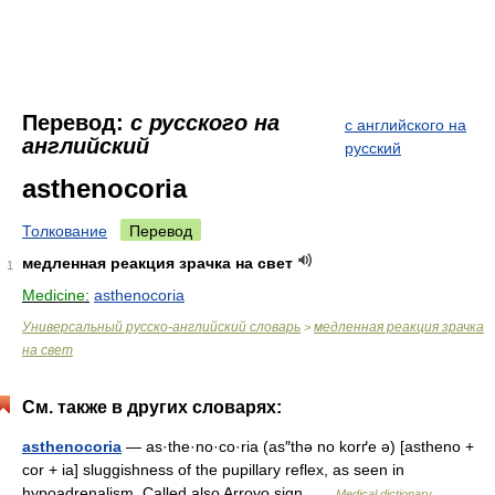
Перевод:
с русского на
с английского на
английский
русский
asthenocoria
Толкование
Перевод
медленная реакция зрачка на свет
1
Medicine:
asthenocoria
Универсальный русско-английский словарь
медленная реакция зрачка
>
на свет
См. также в других словарях:
asthenocoria
— as·the·no·co·ria (as″thə no korґe ə) [astheno +
cor + ia] sluggishness of the pupillary reflex, as seen in
hypoadrenalism. Called also Arroyo sign …
Medical dictionary