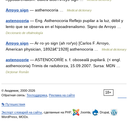
Arroyo sign
— asthenocoria …
Medical dictionary
astenocoria
— Eng. Asthenocoria Reflejo pupilar a la luz, débil y
lento que se observa en el hipoadrenalismo. Signo de Arroyo …
Diccionario de oftalmología
Arroyo sign
— Ar·ro·yo sign (ah roґyo) [Carlos F. Arroyo,
American physician, 1892â€“1928] asthenocoria …
Medical dictionary
astenocorie
— ASTENOCORÍE s. f. oboseală pupilară. (< engl.
asthenocoria) Trimis de raduborza, 15.09.2007. Sursa: MDN …
Dicționar Român
© Академик, 2000-2026
18+
Обратная связь:
Техподдержка
,
Реклама на сайте
👣 Путешествия
Экспорт словарей на сайты
, сделанные на PHP,
Joomla,
Drupal,
WordPress, MODx.