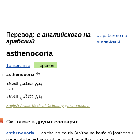
Перевод:
с английского на
с арабского на
арабский
английский
asthenocoria
Толкование
Перевод
asthenocoria
1
وهن منعكس الحدقة
* * *
وَهَنُ مُنْعَكَسِ الحَدَقَة
English-Arabic Medical Dictionary
asthenocoria
>
См. также в других словарях:
asthenocoria
— as·the·no·co·ria (as″thə no korґe ə) [astheno +
cor + ia] sluggishness of the pupillary reflex, as seen in