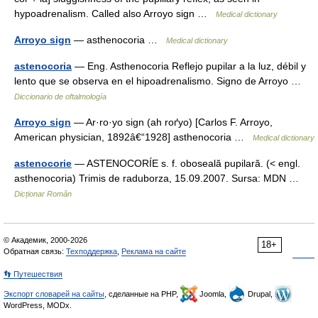
hypoadrenalism. Called also Arroyo sign …
Medical dictionary
Arroyo sign
— asthenocoria …
Medical dictionary
astenocoria
— Eng. Asthenocoria Reflejo pupilar a la luz, débil y
lento que se observa en el hipoadrenalismo. Signo de Arroyo …
Diccionario de oftalmología
Arroyo sign
— Ar·ro·yo sign (ah roґyo) [Carlos F. Arroyo,
American physician, 1892â€“1928] asthenocoria …
Medical dictionary
astenocorie
— ASTENOCORÍE s. f. oboseală pupilară. (< engl.
asthenocoria) Trimis de raduborza, 15.09.2007. Sursa: MDN …
Dicționar Român
© Академик, 2000-2026
18+
Обратная связь:
Техподдержка
,
Реклама на сайте
👣 Путешествия
Экспорт словарей на сайты
, сделанные на PHP,
Joomla,
Drupal,
WordPress, MODx.