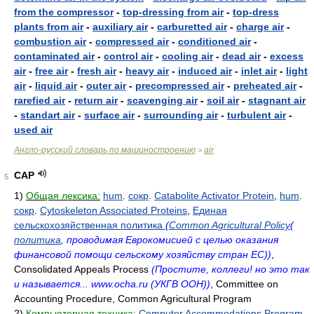
from the compressor
-
top-dressing from air
-
top-dress
plants from air
-
auxiliary air
-
carburetted air
-
charge air
-
combustion air
-
compressed air
-
conditioned air
-
contaminated air
-
control air
-
cooling air
-
dead air
-
excess
air
-
free air
-
fresh air
-
heavy air
-
induced air
-
inlet air
-
light
air
-
liquid air
-
outer air
-
precompressed air
-
preheated air
-
rarefied air
-
return air
-
scavenging air
-
soil air
-
stagnant air
-
standart air
-
surface air
-
surrounding air
-
turbulent air
-
used air
Англо-русский словарь по машиностроению
air
>
CAP
5
1)
Общая лексика:
hum
.
сокр
.
Catabolite Activator Protein
,
hum
.
сокр
.
Cytoskeleton Associated Proteins
,
Единая
сельскохозяйственная политика
(
Common Agricultural Policy
(
политика
, проводимая Еврокомисией с целью оказания
финансовой помощи сельскому хозяйству стран ЕС))
,
Consolidated Appeals Process
(Простите, коллеги! но это так
и называется... www.ocha.ru (УКГВ ООН))
, Committee on
Accounting Procedure, Common Agricultural Program
2)
Компьютерная техника:
Computer Accommodations Program
,