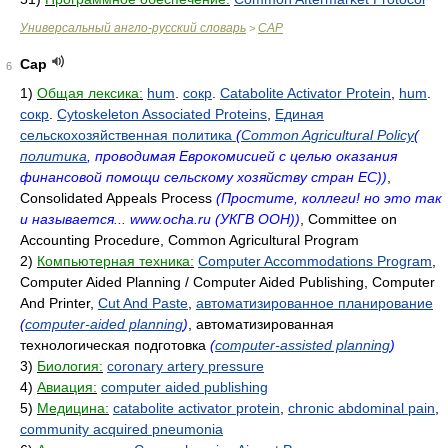
Универсальный англо-русский словарь
CAP
>
Cap
6
1)
Общая лексика:
hum
.
сокр
.
Catabolite Activator Protein
,
hum
.
сокр
.
Cytoskeleton Associated Proteins
,
Единая
сельскохозяйственная политика
(
Common Agricultural Policy
(
политика
, проводимая Еврокомисией с целью оказания
финансовой помощи сельскому хозяйству стран ЕС))
,
Consolidated Appeals Process
(Простите, коллеги! но это так
и называется... www.ocha.ru (УКГВ ООН))
, Committee on
Accounting Procedure, Common Agricultural Program
2)
Компьютерная техника:
Computer Accommodations Program
,
Computer Aided Planning / Computer Aided Publishing, Computer
And Printer,
Cut And Paste
,
автоматизированное планирование
(
computer-aided planning
)
, автоматизированная
технологическая подготовка
(
computer-assisted planning
)
3)
Биология:
coronary artery pressure
4)
Авиация:
computer aided publishing
5)
Медицина:
catabolite activator protein
,
chronic abdominal pain
,
community acquired pneumonia