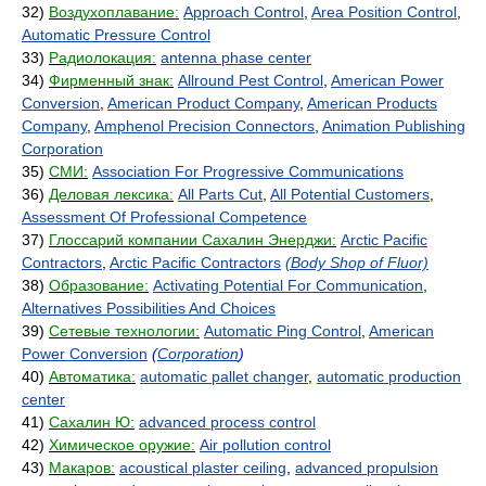
32)
Воздухоплавание:
Approach Control
,
Area Position Control
,
Automatic Pressure Control
33)
Радиолокация:
antenna phase center
34)
Фирменный знак:
Allround Pest Control
,
American Power
Conversion
,
American Product Company
,
American Products
Company
,
Amphenol Precision Connectors
,
Animation Publishing
Corporation
35)
СМИ:
Association For Progressive Communications
36)
Деловая лексика:
All Parts Cut
,
All Potential Customers
,
Assessment Of Professional Competence
37)
Глоссарий компании Сахалин Энерджи:
Arctic Pacific
Contractors
,
Arctic Pacific Contractors
(Body Shop of Fluor)
38)
Образование:
Activating Potential For Communication
,
Alternatives Possibilities And Choices
39)
Сетевые технологии:
Automatic Ping Control
,
American
Power Conversion
(
Corporation
)
40)
Автоматика:
automatic pallet changer
,
automatic production
center
41)
Сахалин Ю:
advanced process control
42)
Химическое оружие:
Air pollution control
43)
Макаров:
acoustical plaster ceiling
,
advanced propulsion