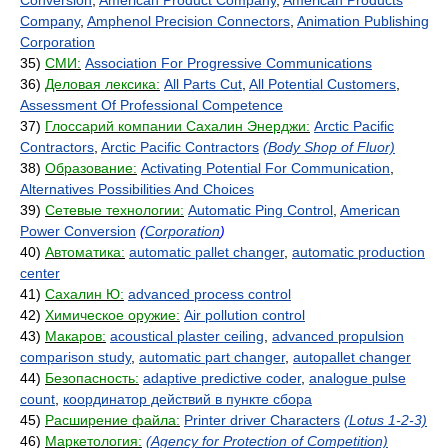
Conversion
,
American Product Company
,
American Products
Company
,
Amphenol Precision Connectors
,
Animation Publishing
Corporation
35)
СМИ:
Association For Progressive Communications
36)
Деловая лексика:
All Parts Cut
,
All Potential Customers
,
Assessment Of Professional Competence
37)
Глоссарий компании Сахалин Энерджи:
Arctic Pacific
Contractors
,
Arctic Pacific Contractors
(Body Shop of Fluor)
38)
Образование:
Activating Potential For Communication
,
Alternatives Possibilities And Choices
39)
Сетевые технологии:
Automatic Ping Control
,
American
Power Conversion
(
Corporation
)
40)
Автоматика:
automatic pallet changer
,
automatic production
center
41)
Сахалин Ю:
advanced process control
42)
Химическое оружие:
Air pollution control
43)
Макаров:
acoustical plaster ceiling
,
advanced propulsion
comparison study
,
automatic part changer
,
autopallet changer
44)
Безопасность:
adaptive predictive coder
,
analogue pulse
count
,
координатор действий в пункте сбора
45)
Расширение файла:
Printer driver Characters
(Lotus 1-2-3)
46)
Маркетология:
(Agency for Protection of Competition)