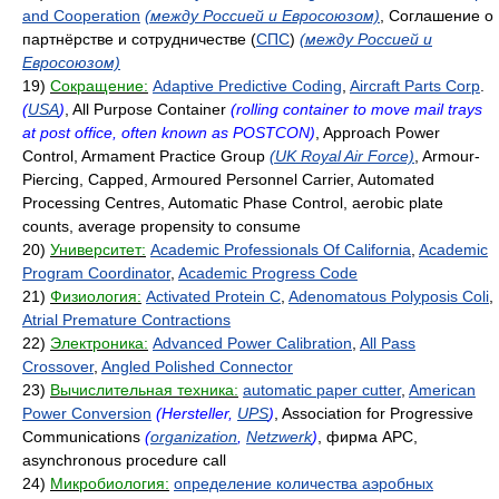
and Cooperation
(между Россией и Евросоюзом)
, Соглашение о
партнёрстве и сотрудничестве (
СПС
)
(между Россией и
Евросоюзом)
19)
Сокращение:
Adaptive Predictive Coding
,
Aircraft Parts Corp
.
(
USA
)
, All Purpose Container
(rolling container to move mail trays
at post office, often known as POSTCON)
, Approach Power
Control, Armament Practice Group
(UK Royal Air Force)
, Armour-
Piercing, Capped, Armoured Personnel Carrier, Automated
Processing Centres, Automatic Phase Control, aerobic plate
counts, average propensity to consume
20)
Университет:
Academic Professionals Of California
,
Academic
Program Coordinator
,
Academic Progress Code
21)
Физиология:
Activated Protein C
,
Adenomatous Polyposis Coli
,
Atrial Premature Contractions
22)
Электроника:
Advanced Power Calibration
,
All Pass
Crossover
,
Angled Polished Connector
23)
Вычислительная техника:
automatic paper cutter
,
American
Power Conversion
(Hersteller,
UPS
)
, Association for Progressive
Communications
(
organization
,
Netzwerk
)
, фирма APC,
asynchronous procedure call
24)
Микробиология:
определение количества аэробных