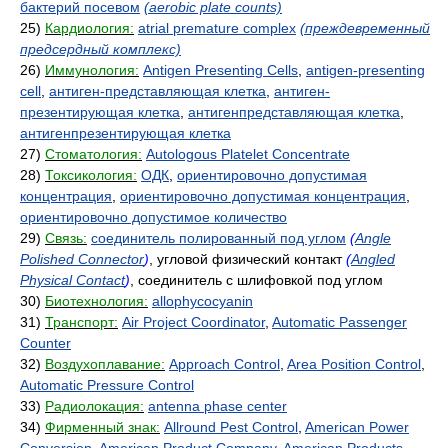
бактерий посевом
(aerobic plate counts)
25)
Кардиология:
atrial premature complex
(преждевременный
предсердный комплекс)
26)
Иммунология:
Antigen Presenting Cells
,
antigen-presenting
cell
,
антиген-представляющая клетка
,
антиген-
презентирующая клетка
,
антигенпредставляющая клетка
,
антигенпрезентирующая клетка
27)
Стоматология:
Autologous Platelet Concentrate
28)
Токсикология:
ОДК
,
ориентировочно допустимая
концентрация
,
ориентировочно допустимая концентрация
,
ориентировочно допустимое количество
29)
Связь:
соединитель полированный под углом
(
Angle
Polished Connector
)
, угловой физический контакт
(
Angled
Physical Contact
)
, соединитель с шлифовкой под углом
30)
Биотехнология:
allophycocyanin
31)
Транспорт:
Air Project Coordinator
,
Automatic Passenger
Counter
32)
Воздухоплавание:
Approach Control
,
Area Position Control
,
Automatic Pressure Control
33)
Радиолокация:
antenna phase center
34)
Фирменный знак:
Allround Pest Control
,
American Power