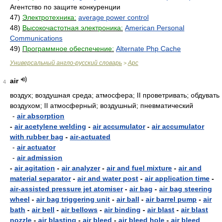
Агентство по защите конкуренции
47)
Электротехника:
average power control
48)
Высокочастотная электроника:
American Personal
Communications
49)
Программное обеспечение:
Alternate Php Cache
Универсальный англо-русский словарь
Apc
>
air
4
воздух; воздушная среда; атмосфера; II проветривать; обдувать
воздухом; II атмосферный; воздушный; пневматический
-
air absorption
-
air acetylene welding
-
air accumulator
-
air accumulator
with rubber bag
-
air-actuated
-
air actuator
-
air admission
-
air agitation
-
air analyzer
-
air and fuel mixture
-
air and
material separator
-
air and water post
-
air application time
-
air-assisted pressure jet atomiser
-
air bag
-
air bag steering
wheel
-
air bag triggering unit
-
air ball
-
air barrel pump
-
air
bath
-
air bell
-
air bellows
-
air binding
-
air blast
-
air blast
nozzle
-
air blasting
-
air bleed
-
air bleed hole
-
air bleed