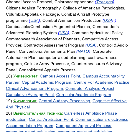
Channel Access Protocol, Chloroacetophenone
(
Tear gas
)
,
Citizens Against Pornography, College of American Pathologists,
Columbia Appletalk Package, Combat Aircraft Prototype
programme
(
USA
)
, Combat Ammunition Production
(
USA
F)
,
Combustible/Combustion Augmented Plasma, Commander's
Advanced Planning System
(
USA
)
, Common Agricultural Policy,
Commonwealth Association of Planners, Competitive Access
Provider, Contractor Assessment Program
(
USA
)
, Control & Audio
Panel, Conventional Armaments Plan
(
NATO
)
, Corporate
Automation Plan, computer-aided planning, cost-awareness
program, Cellular Array Processor, Countermeasures Advisory
Panel, Consolidated Appeals Process
18)
Университет:
Campus Access Point
,
Campus Accountability
Partner
,
Capital Academic Program
,
Centre For Academic Practice
,
Clinical Advancement Program
,
Computer Analysis Project
,
Cumulative Average Point
,
Curricular Academic Program
19)
Физиология:
Central Auditory Processing
,
Cognitive Affective
And Physical
20)
Вычислительная техника:
Carrierless Amplitude Phase
modulation
,
Central Arbitration Point
,
Communications-electronics
Accommodation Program
,
Component Approval Process
,
computer-aided publishing
,
computer-assisted publishing
,