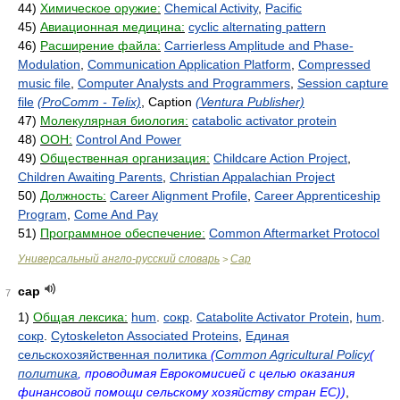
44)
Химическое оружие:
Chemical Activity
,
Pacific
45)
Авиационная медицина:
cyclic alternating pattern
46)
Расширение файла:
Carrierless Amplitude and Phase-
Modulation
,
Communication Application Platform
,
Compressed
music file
,
Computer Analysts and Programmers
,
Session capture
file
(ProComm - Telix)
, Caption
(Ventura Publisher)
47)
Молекулярная биология:
catabolic activator protein
48)
ООН:
Control And Power
49)
Общественная организация:
Childcare Action Project
,
Children Awaiting Parents
,
Christian Appalachian Project
50)
Должность:
Career Alignment Profile
,
Career Apprenticeship
Program
,
Come And Pay
51)
Программное обеспечение:
Common Aftermarket Protocol
Универсальный англо-русский словарь
Cap
>
cap
7
1)
Общая лексика:
hum
.
сокр
.
Catabolite Activator Protein
,
hum
.
сокр
.
Cytoskeleton Associated Proteins
,
Единая
сельскохозяйственная политика
(
Common Agricultural Policy
(
политика
, проводимая Еврокомисией с целью оказания
финансовой помощи сельскому хозяйству стран ЕС))
,