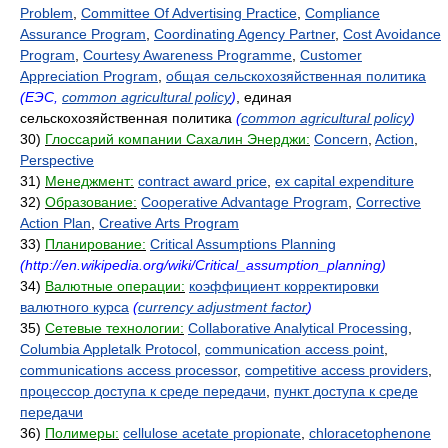
Problem
,
Committee Of Advertising Practice
,
Compliance
Assurance Program
,
Coordinating Agency Partner
,
Cost Avoidance
Program
,
Courtesy Awareness Programme
,
Customer
Appreciation Program
,
общая сельскохозяйственная политика
(ЕЭС,
common agricultural policy
)
, единая
сельскохозяйственная политика
(
common agricultural policy
)
30)
Глоссарий компании Сахалин Энерджи:
Concern
,
Action
,
Perspective
31)
Менеджмент:
contract award price
,
ex capital expenditure
32)
Образование:
Cooperative Advantage Program
,
Corrective
Action Plan
,
Creative Arts Program
33)
Планирование:
Critical Assumptions Planning
(http://en.wikipedia.org/wiki/Critical_assumption_planning)
34)
Валютные операции:
коэффициент корректировки
валютного курса
(
currency adjustment factor
)
35)
Сетевые технологии:
Collaborative Analytical Processing
,
Columbia Appletalk Protocol
,
communication access point
,
communications access processor
,
competitive access providers
,
процессор доступа к среде передачи
,
пункт доступа к среде
передачи
36)
Полимеры:
cellulose acetate propionate
,
chloracetophenone