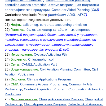
controlled access protection
,
автоматизированная подготовка
полиграфической продукции
,
Computer Aided Planning
(
CIM
)
,
Carrierless Amplitude Phase
(
modulation
,
ADSL
,
AT&T
)
,
компьютерная издательская деятельность
21)
Нефть:
caliper log
,
corporate accounting principles
22)
Генетика:
белок-активатор катаболитных оперонов
(димерный регуляторный белок, известный у прокариот;
находясь в комплексе с циклическим монофосфатом, он
связывается с промотором, активируя транскрипцию
оперона, - например, lac-оперона E. coli)
23)
Иммунология:
Cyclase Activating Pth
24)
Биохимия:
Chloramphenicol
25)
Связь:
CAMEL Application Part
26)
Воздухоплавание:
Civil Aviation Planning Committee
,
Civil
Aviation Publication
27)
Экология:
Climate Applications Program
28)
СМИ:
Community Access Programing
,
Community Arts
Partnership
,
Content Acquisition Program
,
Coordination Actors And
Production
29)
Деловая лексика:
Change Acceleration Process
,
Change And
Partnership
,
Client Appreciation Program
,
Collected And Assessed