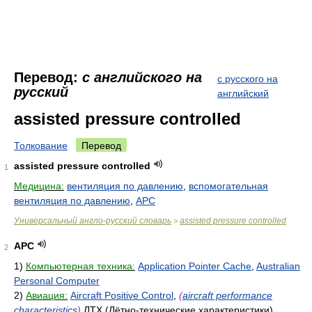
Перевод:
с английского на
с русского на
русский
английский
assisted pressure controlled
Толкование
Перевод
assisted pressure controlled
1
Медицина:
вентиляция по давлению
,
вспомогательная
вентиляция по давлению
,
APC
Универсальный англо-русский словарь
assisted pressure controlled
>
APC
2
1)
Компьютерная техника:
Application Pointer Cache
,
Australian
Personal Computer
2)
Авиация:
Aircraft Positive Control
,
(
aircraft performance
characteristics
)
ЛТХ (Лётно-технические характеристики)