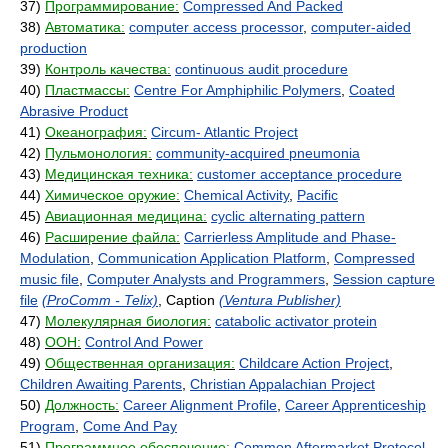
37)
Программирование:
Compressed And Packed
38)
Автоматика:
computer access processor
,
computer-aided
production
39)
Контроль качества:
continuous audit procedure
40)
Пластмассы:
Centre For Amphiphilic Polymers
,
Coated
Abrasive Product
41)
Океанография:
Circum- Atlantic Project
42)
Пульмонология:
community-acquired pneumonia
43)
Медицинская техника:
customer acceptance procedure
44)
Химическое оружие:
Chemical Activity
,
Pacific
45)
Авиационная медицина:
cyclic alternating pattern
46)
Расширение файла:
Carrierless Amplitude and Phase-
Modulation
,
Communication Application Platform
,
Compressed
music file
,
Computer Analysts and Programmers
,
Session capture
file
(ProComm - Telix)
, Caption
(Ventura Publisher)
47)
Молекулярная биология:
catabolic activator protein
48)
ООН:
Control And Power
49)
Общественная организация:
Childcare Action Project
,
Children Awaiting Parents
,
Christian Appalachian Project
50)
Должность:
Career Alignment Profile
,
Career Apprenticeship
Program
,
Come And Pay
51)
Программное обеспечение:
Common Aftermarket Protocol