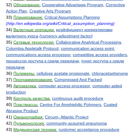
32)
Образование:
Cooperative Advantage Program
,
Corrective
Action Plan
,
Creative Arts Program
33)
Планирование:
Critical Assumptions Planning
(http://en.wikipedia.org/wiki/Critical_assumption_planning)
34)
Валютные операции:
коэффициент корректировки
валютного курса
(
currency adjustment factor
)
35)
Сетевые технологии:
Collaborative Analytical Processing
,
Columbia Appletalk Protocol
,
communication access point
,
communications access processor
,
competitive access providers
,
процессор доступа к среде передачи
,
пункт доступа к среде
передачи
36)
Полимеры:
cellulose acetate propionate
,
chloracetophenone
37)
Программирование:
Compressed And Packed
38)
Автоматика:
computer access processor
,
computer-aided
production
39)
Контроль качества:
continuous audit procedure
40)
Пластмассы:
Centre For Amphiphilic Polymers
,
Coated
Abrasive Product
41)
Океанография:
Circum- Atlantic Project
42)
Пульмонология:
community-acquired pneumonia
43)
Медицинская техника:
customer acceptance procedure