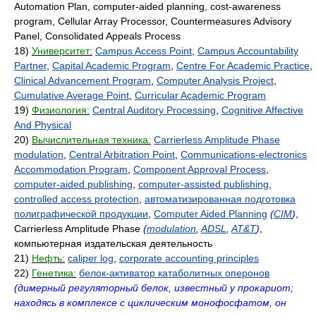
Automation Plan, computer-aided planning, cost-awareness
program, Cellular Array Processor, Countermeasures Advisory
Panel, Consolidated Appeals Process
18)
Университет:
Campus Access Point
,
Campus Accountability
Partner
,
Capital Academic Program
,
Centre For Academic Practice
,
Clinical Advancement Program
,
Computer Analysis Project
,
Cumulative Average Point
,
Curricular Academic Program
19)
Физиология:
Central Auditory Processing
,
Cognitive Affective
And Physical
20)
Вычислительная техника:
Carrierless Amplitude Phase
modulation
,
Central Arbitration Point
,
Communications-electronics
Accommodation Program
,
Component Approval Process
,
computer-aided publishing
,
computer-assisted publishing
,
controlled access protection
,
автоматизированная подготовка
полиграфической продукции
,
Computer Aided Planning
(
CIM
)
,
Carrierless Amplitude Phase
(
modulation
,
ADSL
,
AT&T
)
,
компьютерная издательская деятельность
21)
Нефть:
caliper log
,
corporate accounting principles
22)
Генетика:
белок-активатор катаболитных оперонов
(димерный регуляторный белок, известный у прокариот;
находясь в комплексе с циклическим монофосфатом, он