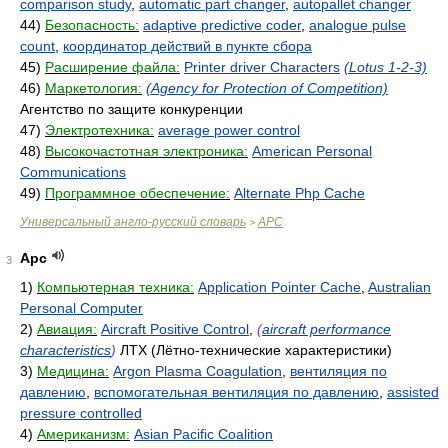
comparison study
,
automatic part changer
,
autopallet changer
44)
Безопасность:
adaptive predictive coder
,
analogue pulse
count
,
координатор действий в пункте сбора
45)
Расширение файла:
Printer driver Characters
(Lotus 1-2-3)
46)
Маркетология:
(Agency for Protection of Competition)
Агентство по защите конкуренции
47)
Электротехника:
average power control
48)
Высокочастотная электроника:
American Personal
Communications
49)
Программное обеспечение:
Alternate Php Cache
Универсальный англо-русский словарь
APC
>
Apc
3
1)
Компьютерная техника:
Application Pointer Cache
,
Australian
Personal Computer
2)
Авиация:
Aircraft Positive Control
,
(
aircraft performance
characteristics
)
ЛТХ (Лётно-технические характеристики)
3)
Медицина:
Argon Plasma Coagulation
,
вентиляция по
давлению
,
вспомогательная вентиляция по давлению
,
assisted
pressure controlled
4)
Американизм:
Asian Pacific Coalition