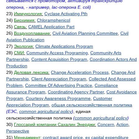
связывается с промотором, активируя транскрипцию
оперона, - например, lac-оперона E. coli)
23)
Иммунология:
Cyclase Activating Pth
24)
Биохимия:
Chloramphenicol
25)
Связь:
CAMEL Application Part
26)
Воздухоплавание:
Civil Aviation Planning Committee
,
Civil
Aviation Publication
27)
Экология:
Climate Applications Program
28)
СМИ:
Community Access Programing
,
Community Arts
Partnership
,
Content Acquisition Program
,
Coordination Actors And
Production
29)
Деловая лексика:
Change Acceleration Process
,
Change And
Partnership
,
Client Appreciation Program
,
Collected And Assessed
Problem
,
Committee Of Advertising Practice
,
Compliance
Assurance Program
,
Coordinating Agency Partner
,
Cost Avoidance
Program
,
Courtesy Awareness Programme
,
Customer
Appreciation Program
,
общая сельскохозяйственная политика
(ЕЭС,
common agricultural policy
)
, единая
сельскохозяйственная политика
(
common agricultural policy
)
30)
Глоссарий компании Сахалин Энерджи:
Concern
,
Action
,
Perspective
31)
Менеджмент:
contract award price
,
ex capital expenditure