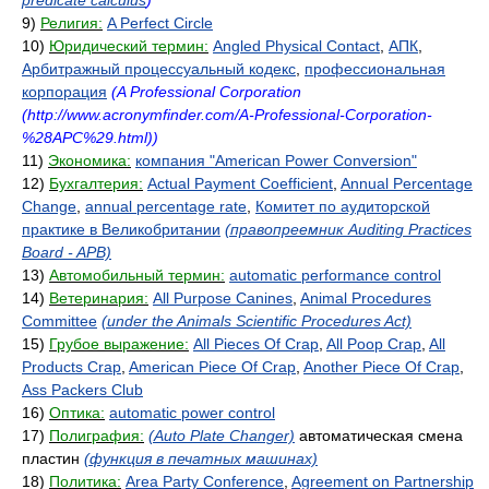
predicate calculus
)
9)
Религия:
A Perfect Circle
10)
Юридический термин:
Angled Physical Contact
,
АПК
,
Арбитражный процессуальный кодекс
,
профессиональная
корпорация
(A Professional Corporation
(http://www.acronymfinder.com/A-Professional-Corporation-
%28APC%29.html))
11)
Экономика:
компания "American Power Conversion"
12)
Бухгалтерия:
Actual Payment Coefficient
,
Annual Percentage
Change
,
annual percentage rate
,
Комитет по аудиторской
практике в Великобритании
(правопреемник Auditing Practices
Board - APB)
13)
Автомобильный термин:
automatic performance control
14)
Ветеринария:
All Purpose Canines
,
Animal Procedures
Committee
(under the Animals Scientific Procedures Act)
15)
Грубое выражение:
All Pieces Of Crap
,
All Poop Crap
,
All
Products Crap
,
American Piece Of Crap
,
Another Piece Of Crap
,
Ass Packers Club
16)
Оптика:
automatic power control
17)
Полиграфия:
(Auto Plate Changer)
автоматическая смена
пластин
(функция в печатных машинах)
18)
Политика:
Area Party Conference
,
Agreement on Partnership