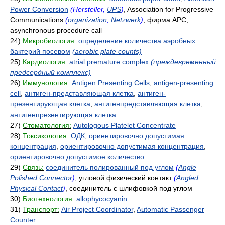
Power Conversion
(Hersteller,
UPS
)
, Association for Progressive
Communications
(
organization
,
Netzwerk
)
, фирма APC,
asynchronous procedure call
24)
Микробиология:
определение количества аэробных
бактерий посевом
(aerobic plate counts)
25)
Кардиология:
atrial premature complex
(преждевременный
предсердный комплекс)
26)
Иммунология:
Antigen Presenting Cells
,
antigen-presenting
cell
,
антиген-представляющая клетка
,
антиген-
презентирующая клетка
,
антигенпредставляющая клетка
,
антигенпрезентирующая клетка
27)
Стоматология:
Autologous Platelet Concentrate
28)
Токсикология:
ОДК
,
ориентировочно допустимая
концентрация
,
ориентировочно допустимая концентрация
,
ориентировочно допустимое количество
29)
Связь:
соединитель полированный под углом
(
Angle
Polished Connector
)
, угловой физический контакт
(
Angled
Physical Contact
)
, соединитель с шлифовкой под углом
30)
Биотехнология:
allophycocyanin
31)
Транспорт:
Air Project Coordinator
,
Automatic Passenger
Counter