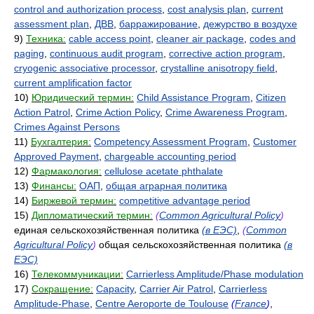
control and authorization process
,
cost analysis plan
,
current
assessment plan
,
ДВВ
,
барражирование
,
дежурство в воздухе
9)
Техника:
cable access point
,
cleaner air package
,
codes and
paging
,
continuous audit program
,
corrective action program
,
cryogenic associative processor
,
crystalline anisotropy field
,
current amplification factor
10)
Юридический термин:
Child Assistance Program
,
Citizen
Action Patrol
,
Crime Action Policy
,
Crime Awareness Program
,
Crimes Against Persons
11)
Бухгалтерия:
Competency Assessment Program
,
Customer
Approved Payment
,
chargeable accounting period
12)
Фармакология:
cellulose acetate phthalate
13)
Финансы:
ОАП
,
общая аграрная политика
14)
Биржевой термин:
competitive advantage period
15)
Дипломатический термин:
(
Common Agricultural Policy
)
единая сельскохозяйственная политика
(в ЕЭС)
,
(
Common
Agricultural Policy
)
общая сельскохозяйственная политика
(в
ЕЭС)
16)
Телекоммуникации:
Carrierless Amplitude/Phase modulation
17)
Сокращение:
Capacity
,
Carrier Air Patrol
,
Carrierless
Amplitude-Phase
,
Centre Aeroporte de Toulouse
(
France
)
,