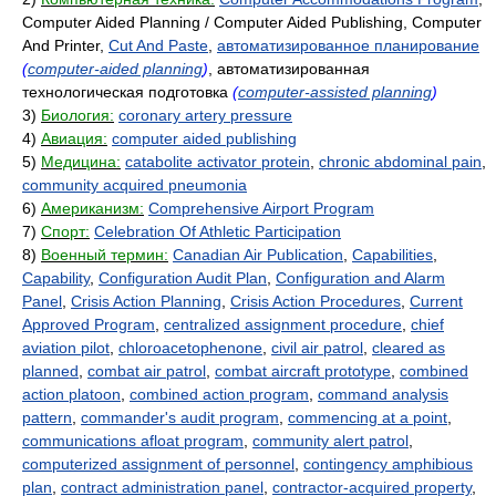
Computer Aided Planning / Computer Aided Publishing, Computer
And Printer,
Cut And Paste
,
автоматизированное планирование
(
computer-aided planning
)
, автоматизированная
технологическая подготовка
(
computer-assisted planning
)
3)
Биология:
coronary artery pressure
4)
Авиация:
computer aided publishing
5)
Медицина:
catabolite activator protein
,
chronic abdominal pain
,
community acquired pneumonia
6)
Американизм:
Comprehensive Airport Program
7)
Спорт:
Celebration Of Athletic Participation
8)
Военный термин:
Canadian Air Publication
,
Capabilities
,
Capability
,
Configuration Audit Plan
,
Configuration and Alarm
Panel
,
Crisis Action Planning
,
Crisis Action Procedures
,
Current
Approved Program
,
centralized assignment procedure
,
chief
aviation pilot
,
chloroacetophenone
,
civil air patrol
,
cleared as
planned
,
combat air patrol
,
combat aircraft prototype
,
combined
action platoon
,
combined action program
,
command analysis
pattern
,
commander's audit program
,
commencing at a point
,
communications afloat program
,
community alert patrol
,
computerized assignment of personnel
,
contingency amphibious
plan
,
contract administration panel
,
contractor-acquired property
,