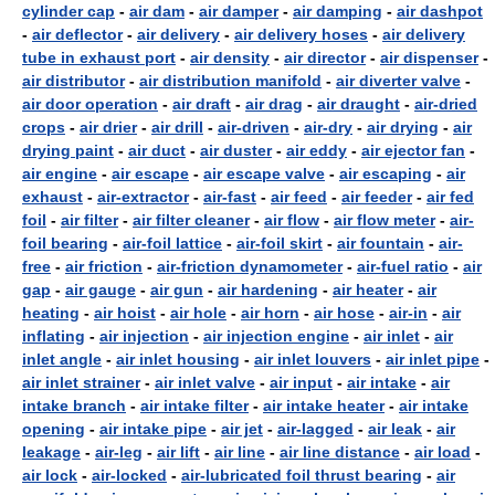
cylinder cap
-
air dam
-
air damper
-
air damping
-
air dashpot
-
air deflector
-
air delivery
-
air delivery hoses
-
air delivery
tube in exhaust port
-
air density
-
air director
-
air dispenser
-
air distributor
-
air distribution manifold
-
air diverter valve
-
air door operation
-
air draft
-
air drag
-
air draught
-
air-dried
crops
-
air drier
-
air drill
-
air-driven
-
air-dry
-
air drying
-
air
drying paint
-
air duct
-
air duster
-
air eddy
-
air ejector fan
-
air engine
-
air escape
-
air escape valve
-
air escaping
-
air
exhaust
-
air-extractor
-
air-fast
-
air feed
-
air feeder
-
air fed
foil
-
air filter
-
air filter cleaner
-
air flow
-
air flow meter
-
air-
foil bearing
-
air-foil lattice
-
air-foil skirt
-
air fountain
-
air-
free
-
air friction
-
air-friction dynamometer
-
air-fuel ratio
-
air
gap
-
air gauge
-
air gun
-
air hardening
-
air heater
-
air
heating
-
air hoist
-
air hole
-
air horn
-
air hose
-
air-in
-
air
inflating
-
air injection
-
air injection engine
-
air inlet
-
air
inlet angle
-
air inlet housing
-
air inlet louvers
-
air inlet pipe
-
air inlet strainer
-
air inlet valve
-
air input
-
air intake
-
air
intake branch
-
air intake filter
-
air intake heater
-
air intake
opening
-
air intake pipe
-
air jet
-
air-lagged
-
air leak
-
air
leakage
-
air-leg
-
air lift
-
air line
-
air line distance
-
air load
-
air lock
-
air-locked
-
air-lubricated foil thrust bearing
-
air