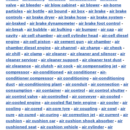
valve
-
air bleeder
-
air blow cabinet
-
air blower
-
air-borne
particles
-
air bottle
-
air bound
-
air box
-
air brake
-
air brake
controls
-
air brake dryer
-
air brake hose
-
air brake system
-
air-braked
-
air brake dynamometer
-
air brake foot control
-
air-break
-
air bubble
-
air bulking
-
air bumper
-
air cap
-
air
cavity
-
air cell chamber
-
air-cell cylinder head
-
air-cell diesel
engine
-
air-cell piston
-
air cement gun
-
air chamber
-
air
chamber diesel engine
-
air channel
-
air charge
-
air check
-
air chill
-
air clamp
-
air cleaner
-
air cleaner and silencer
-
air
cleaner servicer
-
air cleaner support
-
air cleaner test dust
-
air clearance
-
air clutch
-
air cock
-
air compensating jet
-
air
compressor
-
air-conditioned
-
air conditioner
-
air-
conditioner compressor
-
air conditioning
-
air-conditioning
duct
-
air-conditioning plant
-
air conduit
-
air connection
-
air
consumption
-
air container
-
air control
-
air control shutter
-
air control valve
-
air-controlled
-
air conveyer
-
air-cooled
-
air-cooled engine
-
air-cooled flat twin engine
-
air cooler
-
air
cooling
-
air-cored
-
air-core tyre
-
air coupling
-
air cowl
-
air
cure
-
air-cured
-
air-curing
-
air correction jet
-
air current
-
air
cushion
-
air cushion car
-
air cushion shock absorber
-
air
cushioned seat
-
air cushion vehicle
-
air cylinder
-
air