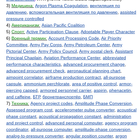
3)
Медицина:
Argon Plasma Coagulation
,
вентиляция по
давлению
,
вспомогательная вентиляция по давлению
,
assisted
pressure controlled
4)
Американизм:
Asian Pacific Coalition
5)
Спорт:
Active Participation Clause
,
Adoptable Player Character
6)
Военный термин:
Account Processing Code
,
Air Priority
Committee
,
Army Pay Corps
,
Army Petroleum Center
,
Army
Pictorial Center
,
Army Policy Council
,
Army postal clerk
,
Assistant
Principal Chaplain
,
Aviation Performance Center
,
abbreviated
performance characteristics
,
advanced procurement change
,
advanced procurement check
,
aeronautical planning chart
,
aimpoint correlator
,
airframe production contract
,
all-purpose
capsule
,
ammonium perchlorate
,
area of positive control
,
armor-
piercing capped
,
armored personnel carrier
,
aspirin
,
phenacetin
,
and caffeine
,
БТР
,
бронетранспортёр
,
БМП
7)
Техника:
Agency project codes
,
Amplitude Phase Conversion
,
Assessed program cost
,
accelerometer pulse converter
,
acoustical
phase constant
,
acoustical propagation constant
,
administration
and project control
,
advanced personal computer
,
agency program
coordinator
,
all-purpose computer
,
amplitude-phase conversion
,
analog-to-pressure converter
,
angular position counter
,
argon