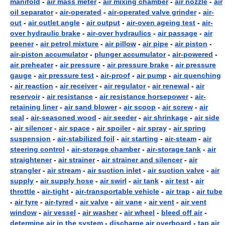
manifold
-
air mass meter
-
air mixing chamber
-
air nozzle
-
air
oil separator
-
air-operated
-
air-operated valve grinder
-
air-
out
-
air outlet angle
-
air output
-
air-oven ageing test
-
air-
over hydraulic brake
-
air-over hydraulics
-
air passage
-
air
peener
-
air petrol mixture
-
air pillow
-
air pipe
-
air piston
-
air-piston accumulator
-
plunger accumulator
-
air-powered
-
air preheater
-
air pressure
-
air pressure brake
-
air pressure
gauge
-
air pressure test
-
air-proof
-
air pump
-
air quenching
-
air reaction
-
air receiver
-
air regulator
-
air renewal
-
air
reservoir
-
air resistance
-
air resistance horsepower
-
air-
retaining liner
-
air sand blower
-
air scoop
-
air screw
-
air
seal
-
air-seasoned wood
-
air seeder
-
air shrinkage
-
air side
-
air silencer
-
air space
-
air spoiler
-
air spray
-
air spring
suspension
-
air-stabilized foil
-
air starting
-
air-steam
-
air
steering control
-
air-storage chamber
-
air-storage tank
-
air
straightener
-
air strainer
-
air strainer and silencer
-
air
strangler
-
air stream
-
air suction inlet
-
air suction valve
-
air
supply
-
air supply hose
-
air swirl
-
air tank
-
air test
-
air
throttle
-
air-tight
-
air-transportable vehicle
-
air trap
-
air tube
-
air tyre
-
air-tyred
-
air valve
-
air vane
-
air vent
-
air vent
window
-
air vessel
-
air washer
-
air wheel
-
bleed off air
-
determine air in the system
-
discharge air overboard
-
tap air