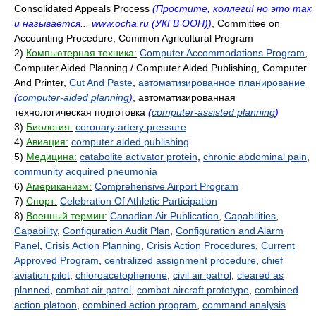
Consolidated Appeals Process
(Простите, коллеги! но это так
и называется... www.ocha.ru (УКГВ ООН))
, Committee on
Accounting Procedure, Common Agricultural Program
2)
Компьютерная техника:
Computer Accommodations Program
,
Computer Aided Planning / Computer Aided Publishing, Computer
And Printer,
Cut And Paste
,
автоматизированное планирование
(
computer-aided planning
)
, автоматизированная
технологическая подготовка
(
computer-assisted planning
)
3)
Биология:
coronary artery pressure
4)
Авиация:
computer aided publishing
5)
Медицина:
catabolite activator protein
,
chronic abdominal pain
,
community acquired pneumonia
6)
Американизм:
Comprehensive Airport Program
7)
Спорт:
Celebration Of Athletic Participation
8)
Военный термин:
Canadian Air Publication
,
Capabilities
,
Capability
,
Configuration Audit Plan
,
Configuration and Alarm
Panel
,
Crisis Action Planning
,
Crisis Action Procedures
,
Current
Approved Program
,
centralized assignment procedure
,
chief
aviation pilot
,
chloroacetophenone
,
civil air patrol
,
cleared as
planned
,
combat air patrol
,
combat aircraft prototype
,
combined
action platoon
,
combined action program
,
command analysis