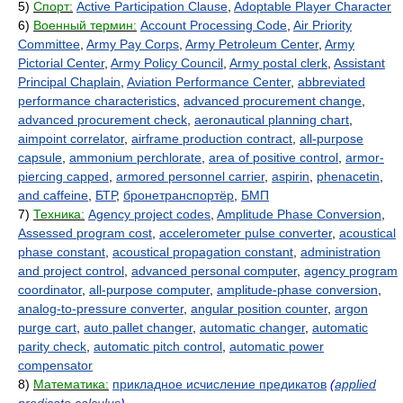
5)
Спорт:
Active Participation Clause
,
Adoptable Player Character
6)
Военный термин:
Account Processing Code
,
Air Priority
Committee
,
Army Pay Corps
,
Army Petroleum Center
,
Army
Pictorial Center
,
Army Policy Council
,
Army postal clerk
,
Assistant
Principal Chaplain
,
Aviation Performance Center
,
abbreviated
performance characteristics
,
advanced procurement change
,
advanced procurement check
,
aeronautical planning chart
,
aimpoint correlator
,
airframe production contract
,
all-purpose
capsule
,
ammonium perchlorate
,
area of positive control
,
armor-
piercing capped
,
armored personnel carrier
,
aspirin
,
phenacetin
,
and caffeine
,
БТР
,
бронетранспортёр
,
БМП
7)
Техника:
Agency project codes
,
Amplitude Phase Conversion
,
Assessed program cost
,
accelerometer pulse converter
,
acoustical
phase constant
,
acoustical propagation constant
,
administration
and project control
,
advanced personal computer
,
agency program
coordinator
,
all-purpose computer
,
amplitude-phase conversion
,
analog-to-pressure converter
,
angular position counter
,
argon
purge cart
,
auto pallet changer
,
automatic changer
,
automatic
parity check
,
automatic pitch control
,
automatic power
compensator
8)
Математика:
прикладное исчисление предикатов
(
applied