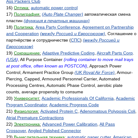
Ass Packers Club
16)
Оптика:
automatic power control
17)
Полиграфия:
(Auto Plate Changer)
автоматическая смена
пластин
(функция в печатных машинах)
18)
Политика:
Area Party Conference
,
Agreement on Partnership
and Cooperation
(между Россией и Евросоюзом)
, Соглашение о
партнёрстве и сотрудничестве (
СПС
)
(между Россией и
Евросоюзом)
19)
Сокращение:
Adaptive Predictive Coding
,
Aircraft Parts Corp
.
(
USA
)
, All Purpose Container
(rolling container to move mail trays
at post office, often known as POSTCON)
, Approach Power
Control, Armament Practice Group
(UK Royal Air Force)
, Armour-
Piercing, Capped, Armoured Personnel Carrier, Automated
Processing Centres, Automatic Phase Control, aerobic plate
counts, average propensity to consume
20)
Университет:
Academic Professionals Of California
,
Academic
Program Coordinator
,
Academic Progress Code
21)
Физиология:
Activated Protein C
,
Adenomatous Polyposis Coli
,
Atrial Premature Contractions
22)
Электроника:
Advanced Power Calibration
,
All Pass
Crossover
,
Angled Polished Connector
23)
Вычислительная техника:
automatic paper cutter
,
American