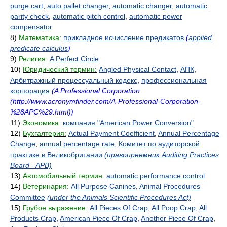
purge cart
,
auto pallet changer
,
automatic changer
,
automatic
parity check
,
automatic pitch control
,
automatic power
compensator
8)
Математика:
прикладное исчисление предикатов
(
applied
predicate calculus
)
9)
Религия:
A Perfect Circle
10)
Юридический термин:
Angled Physical Contact
,
АПК
,
Арбитражный процессуальный кодекс
,
профессиональная
корпорация
(A Professional Corporation
(http://www.acronymfinder.com/A-Professional-Corporation-
%28APC%29.html))
11)
Экономика:
компания "American Power Conversion"
12)
Бухгалтерия:
Actual Payment Coefficient
,
Annual Percentage
Change
,
annual percentage rate
,
Комитет по аудиторской
практике в Великобритании
(правопреемник Auditing Practices
Board - APB)
13)
Автомобильный термин:
automatic performance control
14)
Ветеринария:
All Purpose Canines
,
Animal Procedures
Committee
(under the Animals Scientific Procedures Act)
15)
Грубое выражение:
All Pieces Of Crap
,
All Poop Crap
,
All
Products Crap
,
American Piece Of Crap
,
Another Piece Of Crap
,