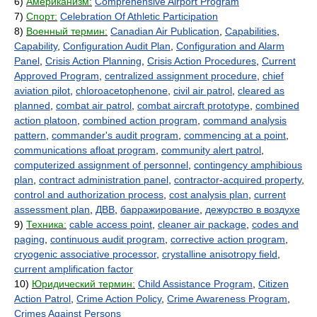
6)
Американизм:
Comprehensive Airport Program
7)
Спорт:
Celebration Of Athletic Participation
8)
Военный термин:
Canadian Air Publication
,
Capabilities
,
Capability
,
Configuration Audit Plan
,
Configuration and Alarm
Panel
,
Crisis Action Planning
,
Crisis Action Procedures
,
Current
Approved Program
,
centralized assignment procedure
,
chief
aviation pilot
,
chloroacetophenone
,
civil air patrol
,
cleared as
planned
,
combat air patrol
,
combat aircraft prototype
,
combined
action platoon
,
combined action program
,
command analysis
pattern
,
commander's audit program
,
commencing at a point
,
communications afloat program
,
community alert patrol
,
computerized assignment of personnel
,
contingency amphibious
plan
,
contract administration panel
,
contractor-acquired property
,
control and authorization process
,
cost analysis plan
,
current
assessment plan
,
ДВВ
,
барражирование
,
дежурство в воздухе
9)
Техника:
cable access point
,
cleaner air package
,
codes and
paging
,
continuous audit program
,
corrective action program
,
cryogenic associative processor
,
crystalline anisotropy field
,
current amplification factor
10)
Юридический термин:
Child Assistance Program
,
Citizen
Action Patrol
,
Crime Action Policy
,
Crime Awareness Program
,
Crimes Against Persons