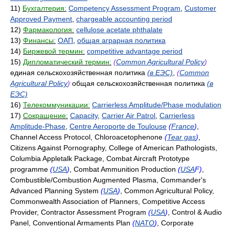
11)
Бухгалтерия:
Competency Assessment Program
,
Customer
Approved Payment
,
chargeable accounting period
12)
Фармакология:
cellulose acetate phthalate
13)
Финансы:
ОАП
,
общая аграрная политика
14)
Биржевой термин:
competitive advantage period
15)
Дипломатический термин:
(
Common Agricultural Policy
)
единая сельскохозяйственная политика
(в ЕЭС)
,
(
Common
Agricultural Policy
)
общая сельскохозяйственная политика
(в
ЕЭС)
16)
Телекоммуникации:
Carrierless Amplitude/Phase modulation
17)
Сокращение:
Capacity
,
Carrier Air Patrol
,
Carrierless
Amplitude-Phase
,
Centre Aeroporte de Toulouse
(
France
)
,
Channel Access Protocol, Chloroacetophenone
(
Tear gas
)
,
Citizens Against Pornography, College of American Pathologists,
Columbia Appletalk Package, Combat Aircraft Prototype
programme
(
USA
)
, Combat Ammunition Production
(
USA
F)
,
Combustible/Combustion Augmented Plasma, Commander's
Advanced Planning System
(
USA
)
, Common Agricultural Policy,
Commonwealth Association of Planners, Competitive Access
Provider, Contractor Assessment Program
(
USA
)
, Control & Audio
Panel, Conventional Armaments Plan
(
NATO
)
, Corporate