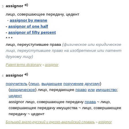
assignor
3
лицо, совершающее передачу, цедент
-
assignor by mesne
-
assignor of one half
-
assignor of fifty percent
* * *
лицо, переуступившее права
(физическое или юридическое
лицо, переуступившее право на изобретение или патент
другому лицу)
Patent terms dictionary
assignor
>
assignor
4
поручитель
(
лицо
,
выдающее
поручение
другому
)
(
юридическое
) лицо, передающее
право
или
имущество
;
цедент
assignor лицо, совершающее передачу
права
~ лицо,
совершающее передачу имущества ~ лицо, совершающее
передачу ~ цедент
Большой англо-русский и русско-английский словарь
assignor
>