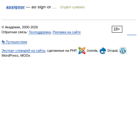
assignor
— as·sign·or …
English syllables
© Академик, 2000-2026
18+
Обратная связь:
Техподдержка
,
Реклама на сайте
👣 Путешествия
Экспорт словарей на сайты
, сделанные на PHP,
Joomla,
Drupal,
WordPress, MODx.