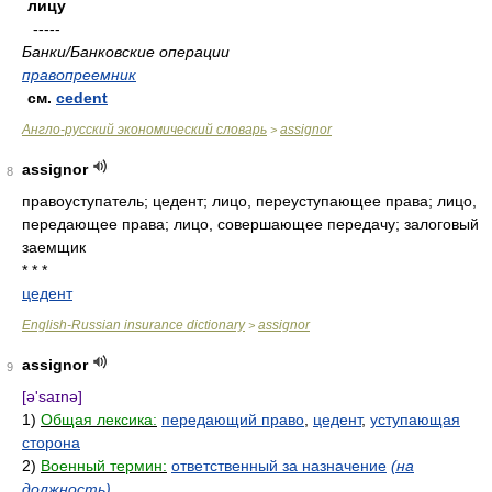
лицу
-----
Банки/Банковские операции
правопреемник
см.
cedent
Англо-русский экономический словарь
assignor
>
assignor
8
правоуступатель; цедент; лицо, переуступающее права; лицо,
передающее права; лицо, совершающее передачу; залоговый
заемщик
* * *
цедент
English-Russian insurance dictionary
assignor
>
assignor
9
[ə'saɪnə]
1)
Общая лексика:
передающий право
,
цедент
,
уступающая
сторона
2)
Военный термин:
ответственный за назначение
(на
должность)