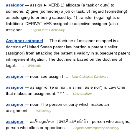
assignor
— assign ► VERB 1) allocate (a task or duty) to
someone. 2) give (someone) a job or task. 3) regard (something)
as belonging to or being caused by. 4) transfer (legal rights or
liabilities). DERIVATIVES assignable adjective assigner (also
assignor …
English terms dictionary
Assignor estoppel
— The doctrine of assignor estoppel is a
doctrine of United States patent law barring a patent s seller
(assignor) from attacking the patent s validity in subsequent patent
infringement litigation. The doctrine is based on the doctrine of
legal… …
Wikipedia
assignor
— noun see assign I …
New Collegiate Dictionary
assignor
— as·sign·or (ə sī nôrʹ, ə sīʹnər, ăs ə nôrʹ) n. Law One
that makes an assignment. * * * …
Universalium
assignor
— noun The person or party which makes an
assignment …
Wiktionary
assignor
— asÂ·signÂ·or || â€šÃ¦sÉª nÉ”Ë n. person who assigns,
person who allots or apportions …
English contemporary dictionary