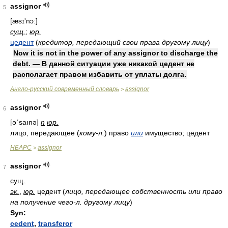
assignor
5
[æsɪ'nɔː]
сущ.
;
юр.
цедент
(
кредитор, передающий свои права другому лицу
)
Now it is not in the power of any assignor to discharge the
debt. — В данной ситуации уже никакой цедент не
располагает правом избавить от уплаты долга.
Англо-русский современный словарь
assignor
>
assignor
6
[əʹsaınə]
n
юр.
лицо, передающее (
кому-л.
) право
или
имущество; цедент
НБАРС
assignor
>
assignor
7
сущ.
эк.
,
юр.
цедент
(
лицо, передающее собственность или право
на получение чего-л. другому лицу
)
Syn:
cedent
,
transferor