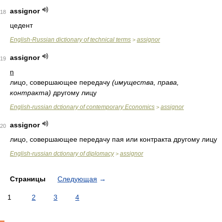
assignor
18
цедент
English-Russian dictionary of technical terms
assignor
>
assignor
19
n
лицо, совершающее передачу
(имущества, права,
контракта)
другому лицу
English-russian dctionary of contemporary Economics
assignor
>
assignor
20
лицо, совершающее передачу пая или контракта другому лицу
English-russian dctionary of diplomacy
assignor
>
Страницы
Следующая
→
1
2
3
4