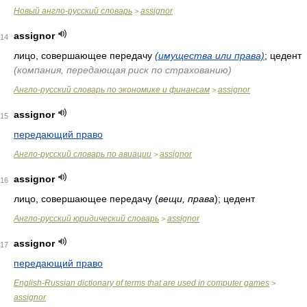
Новый англо-русский словарь
assignor
>
assignor
14
лицо, совершающее передачу
(имущества или права)
; цедент
(компания, передающая риск по страхованию)
Англо-русский словарь по экономике и финансам
assignor
>
assignor
15
передающий право
Англо-русский словарь по авиации
assignor
>
assignor
16
лицо, совершающее передачу
(
вещи, права
)
; цедент
Англо-русский юридический словарь
assignor
>
assignor
17
передающий право
English-Russian dictionary of terms that are used in computer games
>
assignor