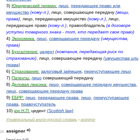
3)
Юридический термин:
лицо
,
передающее право или
имущество
(кому-л.)
, лицо, совершающее передачу
(вещи,
права)
, лицо, передающее имущество
(кому-л.)
, лицо,
передающее право
(кому-л.)
, правообладатель
(в договоре
уступки товарного знака - тот, кто передает свое право)
4)
Экономика:
лицо
,
совершающее передачу
(имущества,
права)
5)
Бухгалтерия:
цедент
(компания, передающая риск по
страхованию)
, лицо, совершающее передачу
(имущества или
права)
6)
Страхование:
залоговый заёмщик
,
переуступающее лицо
7)
Патенты:
лицо
совершающий передачу
8)
Деловая лексика:
лицо
,
совершающее передачу имущества
,
лицо
,
совершающее передачу права
9)
ЕБРР:
лицо
,
передающее права
,
лицо
,
переуступающее
права
,
правоуступатель
10)
юр.Н.П.
цедент
(Scottish law)
Универсальный англо-русский словарь
assignor
>
assignor
10