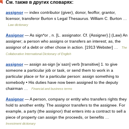
См. также в других словарях:
assignor
— index contributor (giver), donor, feoffor, grantor,
licensor, transferor Burton s Legal Thesaurus. William C. Burton …
Law dictionary
Assignor
— As sign*or , n. [L. assignator. Cf. {Assigner}.] (Law) An
assigner; a person who assigns or transfers an interest; as, the
assignor of a debt or other chose in action. [1913 Webster] …
The
Collaborative International Dictionary of English
assignor
— assign as‧sign [əˈsaɪn] verb [transitive] 1. to give
someone a particular job or task, or send them to work in a
particular place or for a particular person: assign something to
somebody • His duties have now been assigned to the deputy
chairman …
Financial and business terms
Assignor
— A person, company or entity who transfers rights they
hold to another entity. The assignor transfers to the assignee. For
example, a party (the assignor) that enters into a contract to sell a
piece of property can assign the proceeds, or benefits …
Investment dictionary