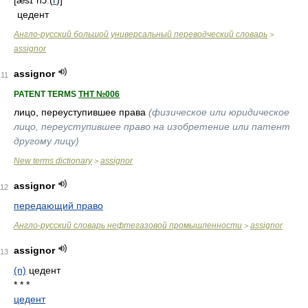
[æsɪ`nɔː(
r
)]
цедент
Англо-русский большой универсальный переводческий словарь
>
assignor
assignor
11
PATENT TERMS
ТНТ №006
лицо, переуступившее права
(физическое или юридическое
лицо, переуступившее право на изобретение или патент
другому лицу)
New terms dictionary
assignor
>
assignor
12
передающий право
Англо-русский словарь нефтегазовой промышленности
assignor
>
assignor
13
(n)
цедент
* * *
цедент