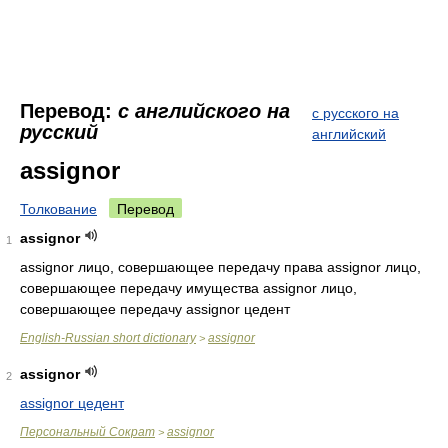
Перевод:
с английского на
с русского на
русский
английский
assignor
Толкование
Перевод
assignor
1
assignor лицо, совершающее передачу права assignor лицо,
совершающее передачу имущества assignor лицо,
совершающее передачу assignor цедент
English-Russian short dictionary
assignor
>
assignor
2
assignor цедент
Персональный Сократ
assignor
>