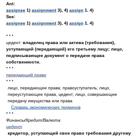
Ant:
assignee
1)
assignment
3), 4)
assign
1. 4)
See:
assignee
1)
assignment
3), 4)
assign
1. 4)
* * *
цедент:
владелец права или актива (требования),
уступающий (передающий) его третьему лицу; лицо,
подписывающее документ о передаче права
собственности.
* * *
передающий право
* * *
лицо, передающее права; правоуступатель; лицо,
переуступающее права, цедент; лицо, совершающее
передачу имущества или права
.
.
Словарь экономических терминов
.
* * *
Финансы/Кредит/Валюта
цедент
кредитор, уступающий свое право требования другому