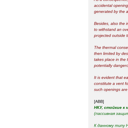
accidental
opening
generated
by
the
a
Besides
,
also
the
i
to
withstand
an
ov
projected
outside
The
thermal
cons
then
limited
by
des
takes
place
in
the
potentially
danger
It
is
evident
that
e
constitute
a
vent
f
such
openings
are
[
ABB
]
НКУ
,
стойкие
к
(
пассивная
защи
К
данному
типу