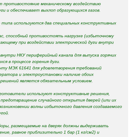
т
противостояние
механическому
воздействию
уги
и
обеспечивает
выхлоп
образующихся
газов
.
о
типа
используются
два
специальных
конструктивных
ас
,
способный
противостоять
нагрузке
(
избыточному
кающему
при
воздействии
электрической
дуги
внутри
внутри
НКУ
периферийный
канала
для
выпуска
горячих
хся
в
процессе
горения
дуги
.
нту
МЭК
61641
для
удовлетворения
требований
ератора
и
электроустановки
наличие
обоих
решений
является
обязательным
условием
.
готовители
используют
конструктивные
решения
,
предотвращение
случайного
открытия
дверей
(
или
их
возникновении
волны
избыточного
давления
создаваемого
угой
.
боры
,
размещаемые
на
дверях
должны
выдерживать
ение
,
равное
приблизительно
1
бар
(
1
кг
/
см2
)
и