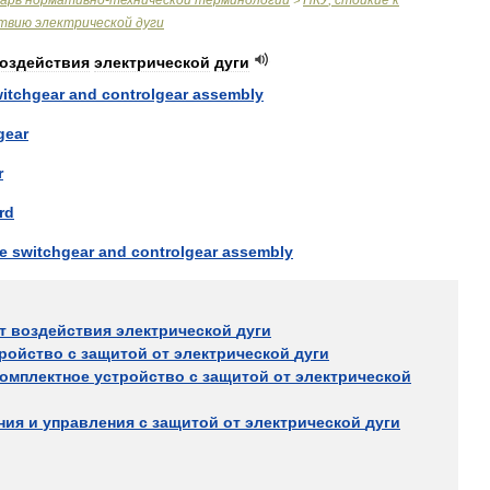
варь
нормативно
-
технической
терминологии
НКУ
,
стойкие
к
>
ствию
электрической
дуги
оздействия
электрической
дуги
itchgear
and
controlgear
assemblу
gear
r
rd
e
switchgear
and
controlgear
assembly
т
воздействия
электрической
дуги
ройство
с
защитой
от
электрической
дуги
комплектное
устройство
с
защитой
от
электрической
ния
и
управления
с
защитой
от
электрической
дуги