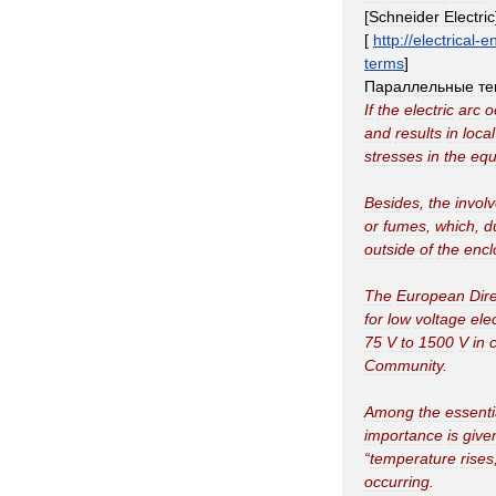
[
Schneider
Electric
[
http:
//
electrical
-
en
terms
]
Параллельные
те
If
the
electric
arc
o
and
results
in
local
stresses
in
the
equ
Besides
,
the
invol
or
fumes
,
which
,
d
outside
of
the
encl
The
European
Dir
for
low
voltage
elec
75
V
to
1500
V
in
Community
.
Among
the
essenti
importance
is
give
“
temperature
rises
occurring
.