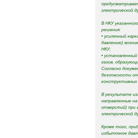
предусматривае
электрической
д
В
НКУ
указанног
решения:
•
усиленный
карк
давлению
)
возни
НКУ
;
•
установленный
газов
,
образующи
Согласно
докуме
безопасности
оп
конструктивных
В
результате
из
направленные
на
отверстий
)
при
электрической
д
Кроме
того
,
при
избыточное
давл