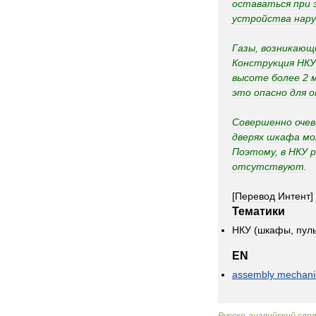
оставаться
при
устройства
нар
Газы
,
возникающ
Конструкция
НКУ
высоте
более
2
это
опасно
для
о
Совершенно
оче
дверях
шкафа
м
Поэтому
,
в
НКУ
отсутствуют
.
[
Перевод
Интент
]
Тематики
НКУ
(
шкафы
,
пул
EN
assembly
mechanic