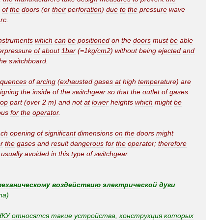
of
the
doors
(
or
their
perforation
)
due
to
the
pressure
wave
rc
.
nstruments
which
can
be
positioned
on
the
doors
must
be
able
erpressure
of
about
1bar
(=
1kg
/
cm2
)
without
being
ejected
and
the
switchboard
.
equences
of
arcing
(
exhausted
gases
at
high
temperature
)
are
igning
the
inside
of
the
switchgear
so
that
the
outlet
of
gases
top
part
(
over
2
m
)
and
not
at
lower
heights
which
might
be
ous
for
the
operator
.
ach
opening
of
significant
dimensions
on
the
doors
might
or
the
gases
and
result
dangerous
for
the
operator
;
therefore
usually
avoided
in
this
type
of
switchgear
.
механическому
воздействию
электрической
дуги
та
)
НКУ
относятся
такие
устройства
,
конструкция
которых