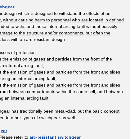
tchgear
ar
design
which
is
designed
to
withstand
the
effects
of
an
t
,
without
causing
harm
to
personnel
who
are
located
in
defined
ended
to
withstand
these
internal
arcing
fault
without
possibly
amage
to
the
structure
and
/
or
components
,
but
often
the
s
less
with
an
arc
-
resistant
design
.
asses
of
protection:
s
the
emission
of
gases
and
particles
from
the
front
of
the
an
internal
arcing
fault
,
s
the
emission
of
gases
and
particles
from
the
front
and
sides
uring
an
internal
arcing
fault
,
s
the
emission
of
gases
and
particles
from
the
front
and
sides
from
between
compartments
within
the
same
cell
,
and
between
ng
an
internal
arcing
fault
.
hgear
has
traditionally
been
metal
-
clad
,
but
the
basic
concept
ied
to
other
types
of
switchgear
as
well
.
gear
Please
refer
to
arc
-
resistant
switchgear