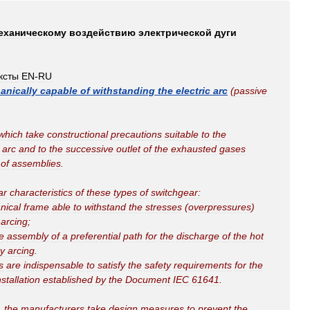
еханическому
воздействию
электрической
дуги
ксты
EN
-
RU
anically
capable
of
withstanding
the
electric
arc
(
passive
which
take
constructional
precautions
suitable
to
the
arc
and
to
the
successive
outlet
of
the
exhausted
gases
of
assemblies
.
ar
characteristics
of
these
types
of
switchgear:
nical
frame
able
to
withstand
the
stresses
(
overpressures
)
arcing
;
e
assembly
of
a
preferential
path
for
the
discharge
of
the
hot
y
arcing
.
s
are
indispensable
to
satisfy
the
safety
requirements
for
the
nstallation
established
by
the
Document
IEC
61641
.
,
the
manufacturers
take
design
measures
to
prevent
the