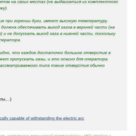
этом
на
своих
местах
(
не
выдвигаться
из
комплектного
ужу
).
ие
при
горении
дуги
,
имеют
высокую
температуру
.
должна
обеспечивать
выход
газов
в
верхней
части
(
на
м
)
и
не
допускать
выход
газа
в
нижней
части
,
поскольку
ператора
.
видно
,
что
каждое
достаточно
большое
отверстие
в
ожет
пропускать
газы
,
и
это
опасно
для
оператора
.
рассматриваемого
типа
такие
отверстия
обычно
ьты
,...)
ally
capable
of
withstanding
the
electric
arc