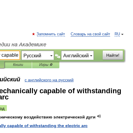
Запомнить сайт
Словарь на свой сайт
RU
едии на Академике
Найти!
Книги
Игры ⚽
лийский
с английского на русский
chanically capable of withstanding
arc
од
аническому
воздействию
электрической
дуги
lly
capable
of
withstanding
the
electric
arc