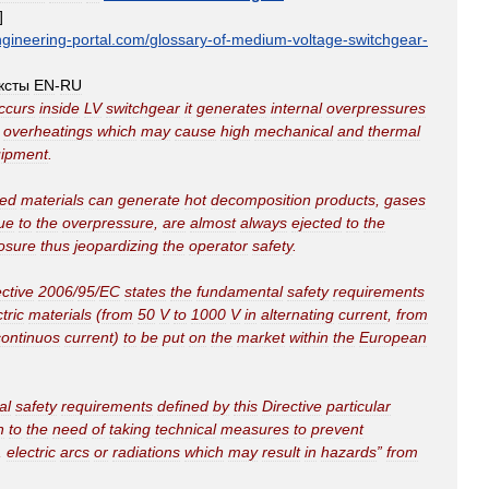
]
gineering
-
portal
.
com
/
glossary
-
of
-
medium
-
voltage
-
switchgear
-
ксты
EN
-
RU
ccurs
inside
LV
switchgear
it
generates
internal
overpressures
overheatings
which
may
cause
high
mechanical
and
thermal
ipment
.
ved
materials
can
generate
hot
decomposition
products
,
gases
ue
to
the
overpressure
,
are
almost
always
ejected
to
the
osure
thus
jeopardizing
the
operator
safety
.
ective
2006
/
95
/
EC
states
the
fundamental
safety
requirements
tric
materials
(
from
50
V
to
1000
V
in
alternating
current
,
from
continuos
current
)
to
be
put
on
the
market
within
the
European
al
safety
requirements
defined
by
this
Directive
particular
n
to
the
need
of
taking
technical
measures
to
prevent
,
electric
arcs
or
radiations
which
may
result
in
hazards
”
from