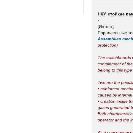
НКУ
,
стойкие
к
м
-
[
Интент
]
Параллельные
те
Assemblies
mech
protection
)
The
switchboards
containment
of
the
belong
to
this
type
Two
are
the
peculi
•
reinforced
mecha
caused
by
internal
•
creation
inside
th
gases
generated
b
Both
characteristic
operator
and
the
i
As
a
consequence