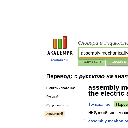
Словари и энциклоп
academic.ru
Толкования
Переводы
Перевод:
с русского на анг
assembly me
С английского на:
the electric 
Русский
Толкование
Перев
С русского на:
НКУ
,
стойкие
к
мех
1
Английский
assembly
mechanica