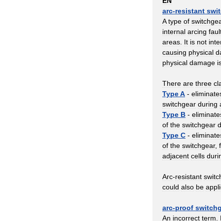
EN
arc
-
resistant
swi
A
type
of
switchge
internal
arcing
faul
areas
.
It
is
not
int
causing
physical
d
physical
damage
i
There
are
three
cl
Type
A
-
eliminate
switchgear
during
Type
B
-
eliminate
of
the
switchgear
d
Type
C
-
eliminate
of
the
switchgear
,
adjacent
cells
duri
Arc
-
resistant
switc
could
also
be
appl
arc
-
proof
switch
An
incorrect
term
.