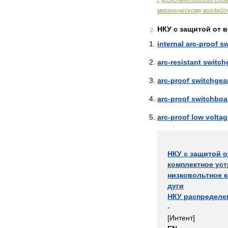
Русско
-
английский
сло
механическому
воздей
НКУ
с
защитой
от
в
2
internal
arc
-
proof
sw
arc
-
resistant
switch
arc
-
proof
switchgea
arc
-
proof
switchboa
arc
-
proof
low
voltag
НКУ
с
защитой
о
комплектное
уст
низковольтное
дуги
НКУ
распределе
-
[
Интент
]