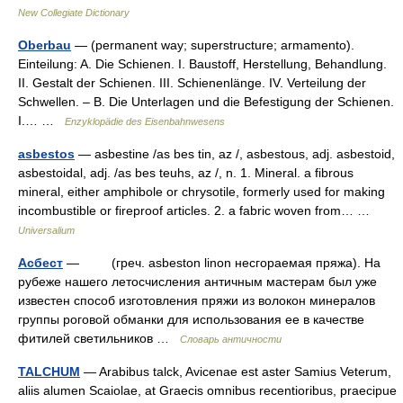
New Collegiate Dictionary
Oberbau
— (permanent way; superstructure; armamento).
Einteilung: A. Die Schienen. I. Baustoff, Herstellung, Behandlung.
II. Gestalt der Schienen. III. Schienenlänge. IV. Verteilung der
Schwellen. – B. Die Unterlagen und die Befestigung der Schienen.
I.… …
Enzyklopädie des Eisenbahnwesens
asbestos
— asbestine /as bes tin, az /, asbestous, adj. asbestoid,
asbestoidal, adj. /as bes teuhs, az /, n. 1. Mineral. a fibrous
mineral, either amphibole or chrysotile, formerly used for making
incombustible or fireproof articles. 2. a fabric woven from… …
Universalium
Асбест
— (греч. asbeston linon несгораемая пряжа). На
рубеже нашего летосчисления античным мастерам был уже
известен способ изготовления пряжи из волокон минералов
группы роговой обманки для использования ее в качестве
фитилей светильников …
Словарь античности
TALCHUM
— Arabibus talck, Avicenae est aster Samius Veterum,
aliis alumen Scaiolae, at Graecis omnibus recentioribus, praecipue