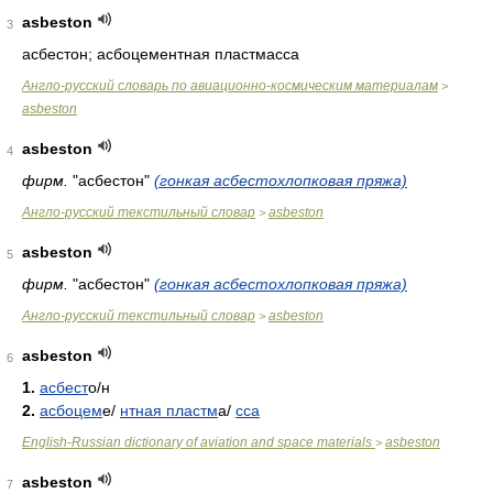
asbeston
3
асбестон; асбоцементная пластмасса
Англо-русский словарь по авиационно-космическим материалам
>
asbeston
asbeston
4
фирм.
"асбестон"
(гонкая асбестохлопковая пряжа)
Англо-русский текстильный словар
asbeston
>
asbeston
5
фирм.
"асбестон"
(гонкая асбестохлопковая пряжа)
Англо-русский текстильный словар
asbeston
>
asbeston
6
1.
асбест
о/
н
2.
асбоцем
е/
нтная пластм
а/
сса
English-Russian dictionary of aviation and space materials
asbeston
>
asbeston
7