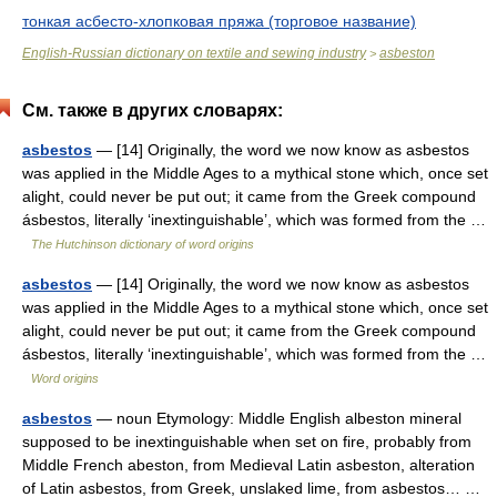
тонкая асбесто-хлопковая пряжа (торговое название)
English-Russian dictionary on textile and sewing industry
asbeston
>
См. также в других словарях:
asbestos
— [14] Originally, the word we now know as asbestos
was applied in the Middle Ages to a mythical stone which, once set
alight, could never be put out; it came from the Greek compound
ásbestos, literally ‘inextinguishable’, which was formed from the …
The Hutchinson dictionary of word origins
asbestos
— [14] Originally, the word we now know as asbestos
was applied in the Middle Ages to a mythical stone which, once set
alight, could never be put out; it came from the Greek compound
ásbestos, literally ‘inextinguishable’, which was formed from the …
Word origins
asbestos
— noun Etymology: Middle English albeston mineral
supposed to be inextinguishable when set on fire, probably from
Middle French abeston, from Medieval Latin asbeston, alteration
of Latin asbestos, from Greek, unslaked lime, from asbestos… …