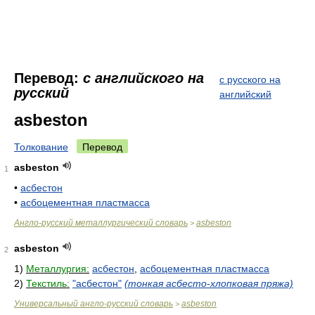
Перевод:
с английского на
с русского на
русский
английский
asbeston
Толкование
Перевод
asbeston
1
•
асбестон
•
асбоцементная пластмасса
Англо-русский металлургический словарь
asbeston
>
asbeston
2
1)
Металлургия:
асбестон
,
асбоцементная пластмасса
2)
Текстиль:
"асбестон"
(тонкая асбесто-хлопковая пряжа)
Универсальный англо-русский словарь
asbeston
>