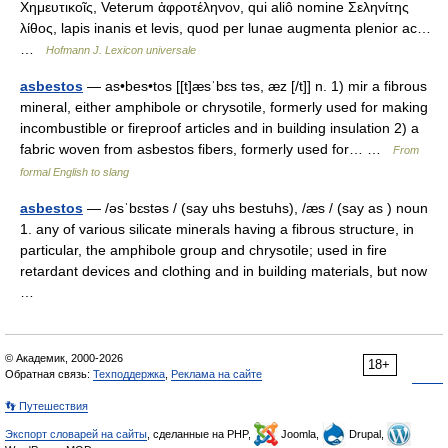
Χημευτικοῖς, Veterum ἀφροτέληνον, qui aliô nomine Σεληνίτης
λίθος, lapis inanis et levis, quod per lunae augmenta plenior ac…
…
Hofmann J. Lexicon universale
asbestos
— as•bes•tos [[t]æsˈbɛs təs, æz [/t]] n. 1) mir a fibrous
mineral, either amphibole or chrysotile, formerly used for making
incombustible or fireproof articles and in building insulation 2) a
fabric woven from asbestos fibers, formerly used for… …
From
formal English to slang
asbestos
— /əsˈbɛstəs / (say uhs bestuhs), /æs / (say as ) noun
1. any of various silicate minerals having a fibrous structure, in
particular, the amphibole group and chrysotile; used in fire
retardant devices and clothing and in building materials, but now
…
© Академик, 2000-2026
18+
Обратная связь:
Техподдержка
,
Реклама на сайте
👣 Путешествия
Экспорт словарей на сайты
, сделанные на PHP,
Joomla,
Drupal,