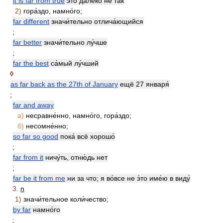
it is far from true
э́то далеко́ не так
2)
гора́здо, намно́го;
far different
значи́тельно отлича́ющийся
;
far better
значи́тельно лу́чше
;
far the best
са́мый лу́чший
◊
as far back as the 27th of January
ещё 27 января́
;
far and away
а)
несравне́нно, намно́го, гора́здо;
б)
несомне́нно;
so far so good
пока́ всё хорошо́
;
far from it
ничу́ть, отню́дь нет
;
far be it from me
ни за что; я во́все не э́то име́ю в виду́
3.
n
1)
значи́тельное коли́чество;
by far
намно́го
;