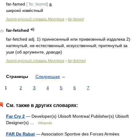
far-famed
[ˊfɑ:ˏfeɪmd]
a
широко́ изве́стный
Англо-русский словарь Мюллера
far-famed
>
far-fetched
20
far-fetched adj. 1) принесенный или привезенный издалека 2)
натянутый, не-естественный, искусственный; притянутый за
уши (об аргументе, доводе)
Англо-русский словарь Мюллера
far-fetched
>
Страницы
Следующая
→
1
2
3
4
5
6
7
См. также в других словарях:
Far Cry 2
— Developer(s) Ubisoft Montreal Publisher(s) Ubisoft
Designer(s) …
Wikipedia
FAR De Rabat
— Association Sportive des Forces Armées