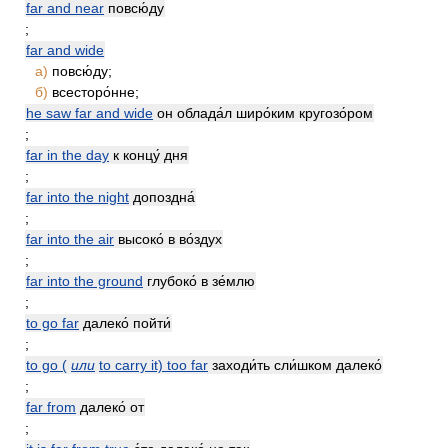
far and near
повсю́ду
;
far and wide
а)
повсю́ду;
б)
всесторо́нне;
he saw far and wide
он облада́л широ́ким кругозо́ром
;
far in the day
к концу́ дня
;
far into the night
допоздна́
;
far into the air
высоко́ в во́здух
;
far into the ground
глубоко́ в зе́млю
;
to go far
далеко́ пойти́
;
to go (
или
to carry it) too far
заходи́ть сли́шком далеко́
;
far from
далеко́ от
;