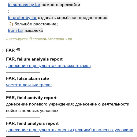
to surpass by far
намно́го превзойти́
;
to prefer by far
отдава́ть серьёзное предпочте́ние
2)
большо́е расстоя́ние;
from far
издалека́
Англо-русский словарь Мюллера
far
>
FAR
2
FAR, failure analysis report
донесение о результатах анализа отказов
————————
FAR, false alarm rate
частота ложных тревог
————————
FAR, field activity report
донесение полевого учреждения; донесение о деятельности
войск в полевых условиях
————————
FAR, field analysis report
донесение о результатах оценки (техники) в полевых условиях
————————