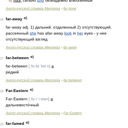
5)
разг.
си́льно
или
безнадёжно влюблённый
Англо-русский словарь Мюллера
far gone
>
far-away
16
far-away adj. 1) дальний, отдаленный 2) отсутствующий,
рассеянный
she
has afar-away
look
in
her
eyes - у нее
отсутствующий взгляд
Англо-русский словарь Мюллера
far-away
>
far-between
17
far-between
[ˏfɑ:bɪˊtwi:n]
a
ре́дкий
Англо-русский словарь Мюллера
far-between
>
Far-Eastern
18
Far-Eastern
[ˏfɑ:rˊi:stən]
a
дальневосто́чный
Англо-русский словарь Мюллера
Far-Eastern
>
far-famed
19