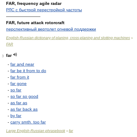
FAR, frequency agile radar
РЛС с быстрой перестройкой частоты
————————
FAR, future attack rotorcraft
перспективный вертолет огневой поддержки
English-Russian dictionary of planing, cross-planing and slotting machines
>
FAR
far
3
-
far and near
-
far be it from to do
-
far from it
-
far gone
-
so far
-
so far so good
-
as far as
-
as far back as
-
by far
-
carry smth. too far
Large English-Russian phrasebook
far
>