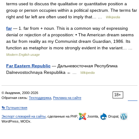
terms used to discuss the qualitative or quantitative position a
group or person occupies within a political spectrum. The terms far
right and far left are often used to imply that… …
Wikipedia
far
— 1. far from + noun. This is a common way of expressing
denial or rejection of a proposition: • The American dream seems
as far from reality as my Communist dream Guardian, 1986. Its
function as metaphor is more strongly evident in the variant… …
Modern English usage
Far Eastern Republic
— Дальневосточная Республика
Dalnevostochnaya Respublika ← …
Wikipedia
© Академик, 2000-2026
18+
Обратная связь:
Техподдержка
,
Реклама на сайте
👣 Путешествия
Экспорт словарей на сайты
, сделанные на PHP,
Joomla,
Drupal,
WordPress, MODx.