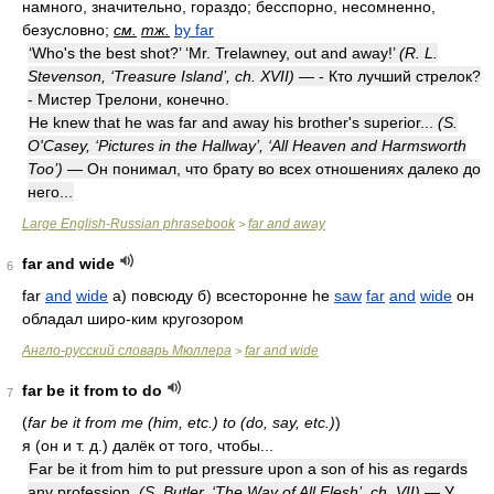
намного, значительно, гораздо; бесспорно, несомненно,
безусловно;
см.
тж.
by far
‘Who's the best shot?’ ‘Mr. Trelawney, out and away!’
(R. L.
Stevenson, ‘Treasure Island’, ch. XVII)
— - Кто лучший стрелок?
- Мистер Трелони, конечно.
He knew that he was far and away his brother's superior...
(S.
O'Casey, ‘Pictures in the Hallway’, ‘All Heaven and Harmsworth
Too’)
— Он понимал, что брату во всех отношениях далеко до
него...
Large English-Russian phrasebook
far and away
>
far and wide
6
far
and
wide
а) повсюду б) всесторонне he
saw
far
and
wide
он
обладал широ-ким кругозором
Англо-русский словарь Мюллера
far and wide
>
far be it from to do
7
(
far be it from me (him, etc.) to (do, say, etc.)
)
я (он и т. д.) далёк от того, чтобы...
Far be it from him to put pressure upon a son of his as regards
any profession.
(S. Butler, ‘The Way of All Flesh’, ch. VII)
— У