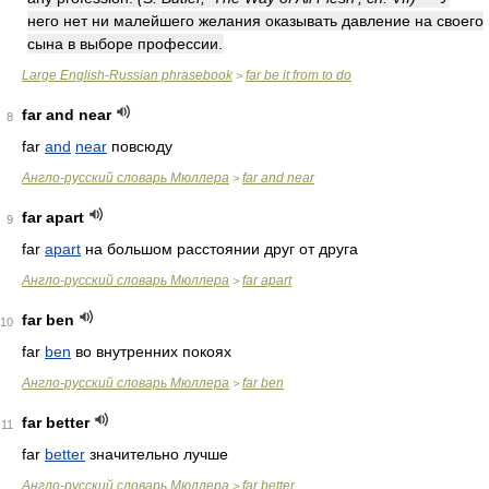
него нет ни малейшего желания оказывать давление на своего
сына в выборе профессии.
Large English-Russian phrasebook
far be it from to do
>
far and near
8
far
and
near
повсюду
Англо-русский словарь Мюллера
far and near
>
far apart
9
far
apart
на большом расстоянии друг от друга
Англо-русский словарь Мюллера
far apart
>
far ben
10
far
ben
во внутренних покоях
Англо-русский словарь Мюллера
far ben
>
far better
11
far
better
значительно лучше
Англо-русский словарь Мюллера
far better
>