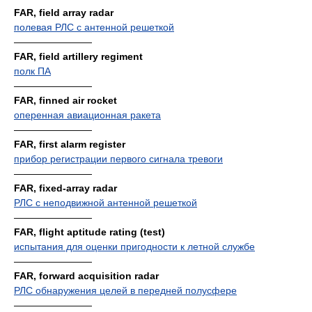
FAR, field array radar
полевая РЛС с антенной решеткой
————————
FAR, field artillery regiment
полк ПА
————————
FAR, finned air rocket
оперенная авиационная ракета
————————
FAR, first alarm register
прибор регистрации первого сигнала тревоги
————————
FAR, fixed-array radar
РЛС с неподвижной антенной решеткой
————————
FAR, flight aptitude rating (test)
испытания для оценки пригодности к летной службе
————————
FAR, forward acquisition radar
РЛС обнаружения целей в передней полусфере
————————