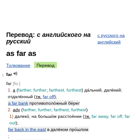
Перевод:
с английского на
с русского на
русский
английский
as far as
Толкование
Перевод
far
1
far
[fɑ:]
1.
a
(
farther, further
;
farthest, furthest
) да́льний, далёкий;
отдалённый (
тж.
far off
);
a far bank
противополо́жный бе́рег
2.
adv
(
farther, further
;
farthest, furthest
)
1)
далеко́; на большо́м расстоя́нии (
тж.
far away, far off, far
out
);
far back in the past
в далёком про́шлом
;