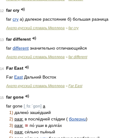
far cry
12
far
cry
а) далекое расстояние б) большая разница
Англо-русский словарь Мюллера
far cry
>
far different
13
far
different
значительно отличающийся
Англо-русский словарь Мюллера
far different
>
Far East
14
Far
East
Дальний Восток
Англо-русский словарь Мюллера
Far East
>
far gone
15
far gone
[ˏfɑ:ˊgɒn]
a
1)
далеко́ заше́дший
2)
разг.
в после́дней ста́дии (
болезни
)
3)
разг.
≅
по́ уши в долга́х
4)
разг.
си́льно пья́ный