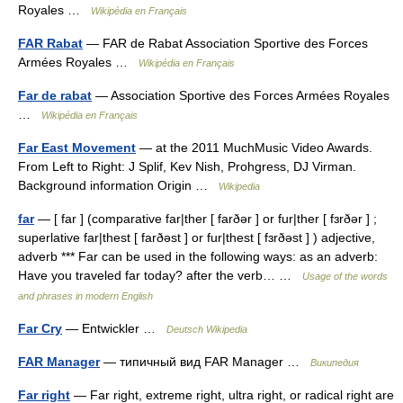
Royales …
Wikipédia en Français
FAR Rabat
— FAR de Rabat Association Sportive des Forces
Armées Royales …
Wikipédia en Français
Far de rabat
— Association Sportive des Forces Armées Royales
…
Wikipédia en Français
Far East Movement
— at the 2011 MuchMusic Video Awards.
From Left to Right: J Splif, Kev Nish, Prohgress, DJ Virman.
Background information Origin …
Wikipedia
far
— [ far ] (comparative far|ther [ farðər ] or fur|ther [ fɜrðər ] ;
superlative far|thest [ farðəst ] or fur|thest [ fɜrðəst ] ) adjective,
adverb *** Far can be used in the following ways: as an adverb:
Have you traveled far today? after the verb… …
Usage of the words
and phrases in modern English
Far Cry
— Entwickler …
Deutsch Wikipedia
FAR Manager
— типичный вид FAR Manager …
Википедия
Far right
— Far right, extreme right, ultra right, or radical right are