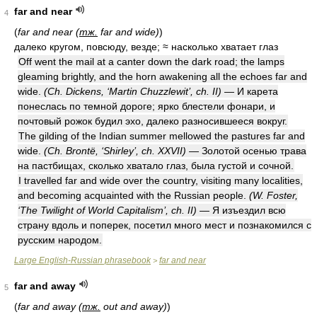
far and near
4
(
far and near (
тж.
far and wide)
)
далеко кругом, повсюду, везде; ≈ насколько хватает глаз
Off went the mail at a canter down the dark road; the lamps
gleaming brightly, and the horn awakening all the echoes far and
wide.
(Ch. Dickens, ‘Martin Chuzzlewit’, ch. II)
— И карета
понеслась по темной дороге; ярко блестели фонари, и
почтовый рожок будил эхо, далеко разносившееся вокруг.
The gilding of the Indian summer mellowed the pastures far and
wide.
(Ch. Brontë, ‘Shirley’, ch. XXVII)
— Золотой осенью трава
на пастбищах, сколько хватало глаз, была густой и сочной.
I travelled far and wide over the country, visiting many localities,
and becoming acquainted with the Russian people.
(W. Foster,
‘The Twilight of World Capitalism’, ch. II)
— Я изъездил всю
страну вдоль и поперек, посетил много мест и познакомился с
русским народом.
Large English-Russian phrasebook
far and near
>
far and away
5
(
far and away (
тж.
out and away)
)