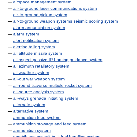
—
airspace management system
—
air-to-ground laser communications system
—
air-to-ground pickup system
—
air-to-ground weapon systems seismic scoring system
—
alarm annunciation system
—
alarm system
—
alert notification system
—
alerting telling system
—
all altitude missile system
—
all aspect passive IR homing guidance system
—
all azimuth retaliatory system
—
all weather system
—
all-out war weapon system
—
all-round traverse multiple rocket system
—
all-source analysis system
—
all-ways grenade initiating system
—
alternate system
—
alternative system
—
ammunition feed system
—
ammunition stowage and feed system
—
ammunition system
—
amphibious assault bulk fuel handling system