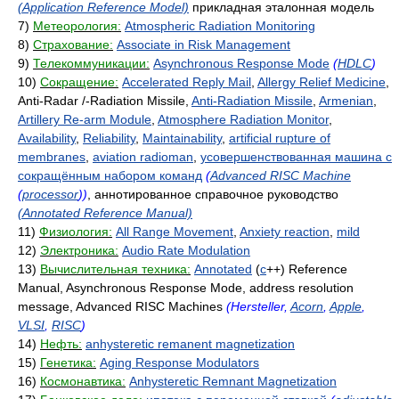
(Application Reference Model)
прикладная эталонная модель
7)
Метеорология:
Atmospheric Radiation Monitoring
8)
Страхование:
Associate in Risk Management
9)
Телекоммуникации:
Asynchronous Response Mode
(
HDLC
)
10)
Сокращение:
Accelerated Reply Mail
,
Allergy Relief Medicine
,
Anti-Radar /-Radiation Missile,
Anti-Radiation Missile
,
Armenian
,
Artillery Re-arm Module
,
Atmosphere Radiation Monitor
,
Availability
,
Reliability
,
Maintainability
,
artificial rupture of
membranes
,
aviation radioman
,
усовершенствованная машина с
сокращённым набором команд
(
Advanced RISC Machine
(
processor
))
, аннотированное справочное руководство
(Annotated Reference Manual)
11)
Физиология:
All Range Movement
,
Anxiety reaction
,
mild
12)
Электроника:
Audio Rate Modulation
13)
Вычислительная техника:
Annotated
(
c
++) Reference
Manual, Asynchronous Response Mode, address resolution
message, Advanced RISC Machines
(Hersteller,
Acorn
,
Apple
,
VLSI
,
RISC
)
14)
Нефть:
anhysteretic remanent magnetization
15)
Генетика:
Aging Response Modulators
16)
Космонавтика:
Anhysteretic Remnant Magnetization