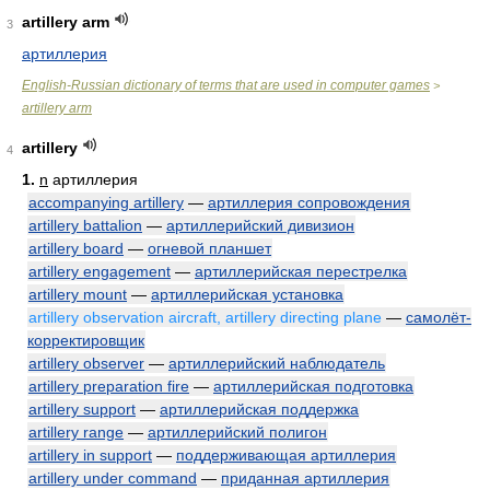
artillery arm
3
артиллерия
English-Russian dictionary of terms that are used in computer games
>
artillery arm
artillery
4
1.
n
артиллерия
accompanying artillery
—
артиллерия сопровождения
artillery battalion
—
артиллерийский дивизион
artillery board
—
огневой планшет
artillery engagement
—
артиллерийская перестрелка
artillery mount
—
артиллерийская установка
artillery observation aircraft, artillery directing plane
—
самолёт-
корректировщик
artillery observer
—
артиллерийский наблюдатель
artillery preparation fire
—
артиллерийская подготовка
artillery support
—
артиллерийская поддержка
artillery range
—
артиллерийский полигон
artillery in support
—
поддерживающая артиллерия
artillery under command
—
приданная артиллерия