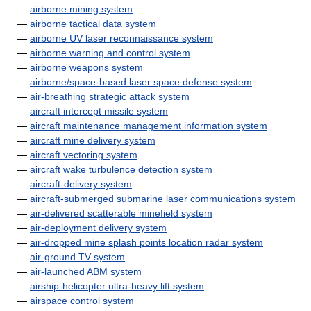
—
airborne mining system
—
airborne tactical data system
—
airborne UV laser reconnaissance system
—
airborne warning and control system
—
airborne weapons system
—
airborne/space-based laser space defense system
—
air-breathing strategic attack system
—
aircraft intercept missile system
—
aircraft maintenance management information system
—
aircraft mine delivery system
—
aircraft vectoring system
—
aircraft wake turbulence detection system
—
aircraft-delivery system
—
aircraft-submerged submarine laser communications system
—
air-delivered scatterable minefield system
—
air-deployment delivery system
—
air-dropped mine splash points location radar system
—
air-ground TV system
—
air-launched ABM system
—
airship-helicopter ultra-heavy lift system
—
airspace control system