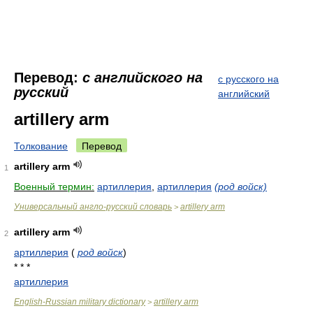
Перевод:
с английского на
с русского на
русский
английский
artillery arm
Толкование
Перевод
artillery arm
1
Военный термин:
артиллерия
,
артиллерия
(род войск)
Универсальный англо-русский словарь
artillery arm
>
artillery arm
2
артиллерия
(
род войск
)
* * *
артиллерия
English-Russian military dictionary
artillery arm
>