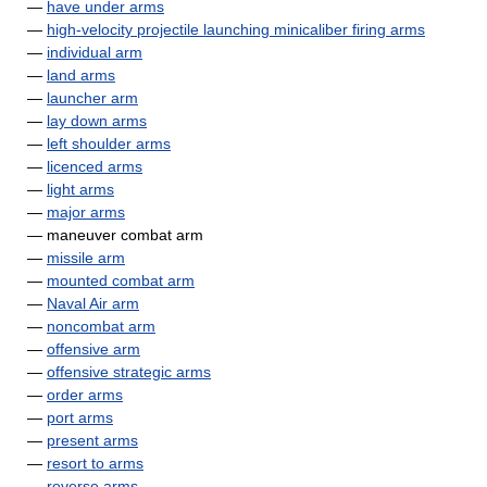
—
have under arms
—
high-velocity projectile launching minicaliber firing arms
—
individual arm
—
land arms
—
launcher arm
—
lay down arms
—
left shoulder arms
—
licenced arms
—
light arms
—
major arms
— maneuver combat arm
—
missile arm
—
mounted combat arm
—
Naval Air arm
—
noncombat arm
—
offensive arm
—
offensive strategic arms
—
order arms
—
port arms
—
present arms
—
resort to arms
—
reverse arms