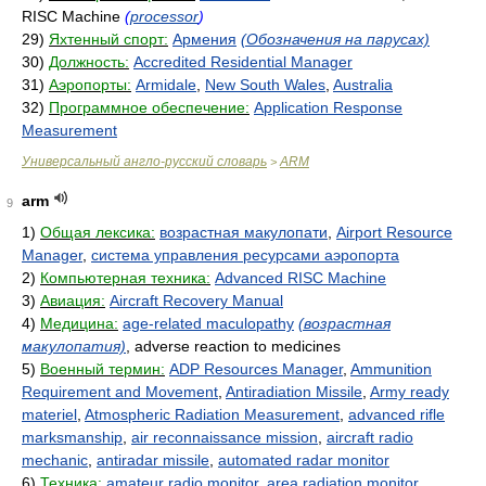
RISC Machine
(
processor
)
29)
Яхтенный спорт:
Армения
(Обозначения на парусах)
30)
Должность:
Accredited Residential Manager
31)
Аэропорты:
Armidale
,
New South Wales
,
Australia
32)
Программное обеспечение:
Application Response
Measurement
Универсальный англо-русский словарь
ARM
>
arm
9
1)
Общая лексика:
возрастная макулопати
,
Airport Resource
Manager
,
система управления ресурсами аэропорта
2)
Компьютерная техника:
Advanced RISC Machine
3)
Авиация:
Aircraft Recovery Manual
4)
Медицина:
age-related maculopathy
(возрастная
макулопатия)
, adverse reaction to medicines
5)
Военный термин:
ADP Resources Manager
,
Ammunition
Requirement and Movement
,
Antiradiation Missile
,
Army ready
materiel
,
Atmospheric Radiation Measurement
,
advanced rifle
marksmanship
,
air reconnaissance mission
,
aircraft radio
mechanic
,
antiradar missile
,
automated radar monitor
6)
Техника:
amateur radio monitor
,
area radiation monitor
,