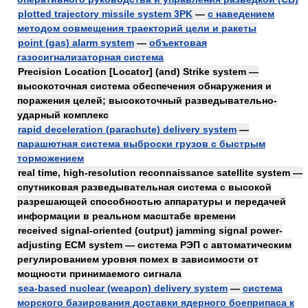
plotted trajectory missile system 3PK
—
с наведением
методом совмещения траекторий цели и ракеты
point (gas) alarm system
—
объектовая
газосигнализаторная система
Precision Location [Locator] (and) Strike system —
высокоточная система обеспечения обнаружения и
поражения целей; высокоточный разведывательно-
ударный комплекс
rapid deceleration (parachute) delivery system
—
парашютная система выброски грузов с быстрым
торможением
real time, high-resolution reconnaissance satellite system —
спутниковая разведывательная система с высокой
разрешающей способностью аппаратуры и передачей
информации в реальном масштабе времени
received signal-oriented (output) jamming signal power-
adjusting ECM system — система РЭП с автоматическим
регулированием уровня помех в зависимости от
мощности принимаемого сигнала
sea-based nuclear (weapon) delivery system
—
система
морского базирования доставки ядерного боеприпаса к