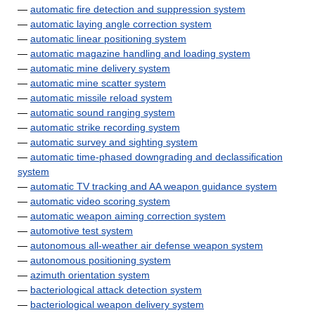
—
automatic fire detection and suppression system
—
automatic laying angle correction system
—
automatic linear positioning system
—
automatic magazine handling and loading system
—
automatic mine delivery system
—
automatic mine scatter system
—
automatic missile reload system
—
automatic sound ranging system
—
automatic strike recording system
—
automatic survey and sighting system
—
automatic time-phased downgrading and declassification
system
—
automatic TV tracking and AA weapon guidance system
—
automatic video scoring system
—
automatic weapon aiming correction system
—
automotive test system
—
autonomous all-weather air defense weapon system
—
autonomous positioning system
—
azimuth orientation system
—
bacteriological attack detection system
—
bacteriological weapon delivery system