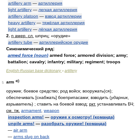
artillery arm
—
артиллерия
light artillery
—
легкая артиллерия
artillery platoon
—
взвод артиллерии
heavy artillery
—
тяжёлая артиллерия
light artillery
—
лёгкая артиллерия
2.
n амер. сл.
шприц; «орудие»
artillery tube
—
артиллерийское орудие
Синонимический ряд:
armed force (noun)
armed force; armored division; army;
battalion; cavalry; infantry; military; regiment; troops
English-Russian base dictionary
artillery
>
arm
5
оружие; боевое средство; род войск; вооружать(ся);
обеспечивать [снабжать] боеприпасами; взводить
(
ударник,
взрыватель
)
; ставить на боевой взвод;
ркт.
устанавливать БЧ
;
см. тж.
armament
,
weapon
inspection arms!
—
оружие к осмотру! (команда)
unpile arms!
—
разобрать оружие! (команда)
—
air arm
—
arms slug on back