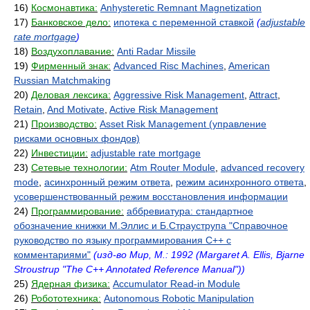
16)
Космонавтика:
Anhysteretic Remnant Magnetization
17)
Банковское дело:
ипотека с переменной ставкой
(
adjustable
rate mortgage
)
18)
Воздухоплавание:
Anti Radar Missile
19)
Фирменный знак:
Advanced Risc Machines
,
American
Russian Matchmaking
20)
Деловая лексика:
Aggressive Risk Management
,
Attract
,
Retain
,
And Motivate
,
Active Risk Management
21)
Производство:
Asset Risk Management (управление
рисками основных фондов)
22)
Инвестиции:
adjustable rate mortgage
23)
Сетевые технологии:
Atm Router Module
,
advanced recovery
mode
,
асинхронный режим ответа
,
режим асинхронного ответа
,
усовершенствованный режим восстановления информации
24)
Программирование:
аббревиатура: стандартное
обозначение книжки М.Эллис и Б.Страуструпа "Справочное
руководство по языку программирования C++ с
комментариями"
(изд-во Мир, М.: 1992 (Margaret A. Ellis, Bjarne
Stroustrup "The C++ Annotated Reference Manual"))
25)
Ядерная физика:
Accumulator Read-in Module
26)
Робототехника:
Autonomous Robotic Manipulation