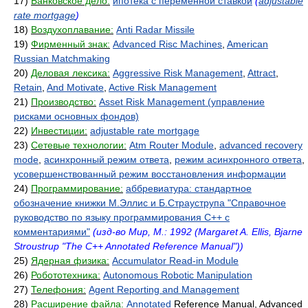
17)
Банковское дело:
ипотека с переменной ставкой
(
adjustable
rate mortgage
)
18)
Воздухоплавание:
Anti Radar Missile
19)
Фирменный знак:
Advanced Risc Machines
,
American
Russian Matchmaking
20)
Деловая лексика:
Aggressive Risk Management
,
Attract
,
Retain
,
And Motivate
,
Active Risk Management
21)
Производство:
Asset Risk Management (управление
рисками основных фондов)
22)
Инвестиции:
adjustable rate mortgage
23)
Сетевые технологии:
Atm Router Module
,
advanced recovery
mode
,
асинхронный режим ответа
,
режим асинхронного ответа
,
усовершенствованный режим восстановления информации
24)
Программирование:
аббревиатура: стандартное
обозначение книжки М.Эллис и Б.Страуструпа "Справочное
руководство по языку программирования C++ с
комментариями"
(изд-во Мир, М.: 1992 (Margaret A. Ellis, Bjarne
Stroustrup "The C++ Annotated Reference Manual"))
25)
Ядерная физика:
Accumulator Read-in Module
26)
Робототехника:
Autonomous Robotic Manipulation
27)
Телефония:
Agent Reporting and Management
28)
Расширение файла:
Annotated
Reference Manual, Advanced