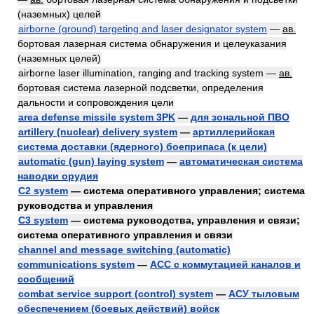
(наземных) целей
airborne (ground) targeting and laser designator system
—
ав.
бортовая лазерная система обнаружения и целеуказания
(наземных целей)
airborne laser illumination, ranging and tracking system —
ав.
бортовая система лазерной подсветки, определения
дальности и сопровождения цели
area defense missile system 3PK
—
для зональной ПВО
artillery (nuclear) delivery system
—
артиллерийская
система доставки (ядерного) боеприпаса (к цели)
automatic (gun) laying system
—
автоматическая система
наводки орудия
C2 system
— система оперативного управления; система
руководства и управления
C3 system
— система руководства, управления и связи;
система оперативного управления и связи
channel and message switching (automatic)
communications system
—
АСС с коммутацией каналов и
сообщений
combat service support (control) system
—
АСУ тыловым
обеспечением (боевых действий) войск