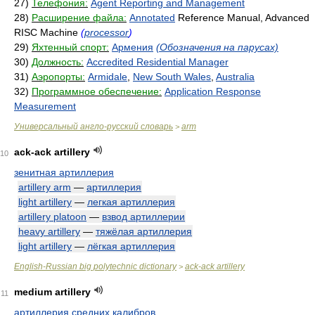
27)
Телефония:
Agent Reporting and Management
28)
Расширение файла:
Annotated
Reference Manual, Advanced
RISC Machine
(
processor
)
29)
Яхтенный спорт:
Армения
(Обозначения на парусах)
30)
Должность:
Accredited Residential Manager
31)
Аэропорты:
Armidale
,
New South Wales
,
Australia
32)
Программное обеспечение:
Application Response
Measurement
Универсальный англо-русский словарь
arm
>
ack-ack artillery
10
зенитная артиллерия
artillery arm
—
артиллерия
light artillery
—
легкая артиллерия
artillery platoon
—
взвод артиллерии
heavy artillery
—
тяжёлая артиллерия
light artillery
—
лёгкая артиллерия
English-Russian big polytechnic dictionary
ack-ack artillery
>
medium artillery
11
артиллерия средних калибров