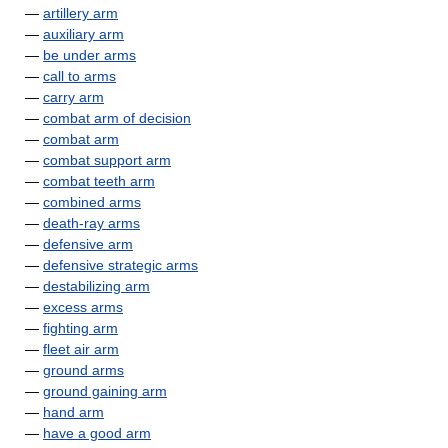
—
artillery arm
—
auxiliary arm
—
be under arms
—
call to arms
—
carry arm
—
combat arm of decision
—
combat arm
—
combat support arm
—
combat teeth arm
—
combined arms
—
death-ray arms
—
defensive arm
—
defensive strategic arms
—
destabilizing arm
—
excess arms
—
fighting arm
—
fleet air arm
—
ground arms
—
ground gaining arm
—
hand arm
—
have a good arm