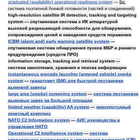
graduated (availability) operational readiness system
—
Бр.
система поэтапной боевой готовности (частей и соединений)
high-resolution satellite IR detection, tracking and targeting
system — спутниковая система с ИК аппаратурой
высокой разрешающей способности для обнаружения,
сопровождения целей и наведения средств поражения
ICBM (alarm and) early warning satellite system
—
спутниковая система обнаружения пусков МБР и раннего
предупреждения (средств ПРО)
information storage, tracking and retrieval system —
система накопления, хранения и поиска информации
instantaneous grenade launcher (armored vehicle) smoke
system
—
гранатомет (БМ) для быстрой постановки
дымовой завесы
large area (smoke) screening system
—
система постановки
дымовых завес на большой площади
limited weather (capability) AA system
—
невсепогодный
зенитный комплекс
NATO C2 Information system
—
АИС руководства и
управления НАТО
Operational C2 Intelligence system
—
система
оперативного руководства и управления разведкой (СВ)