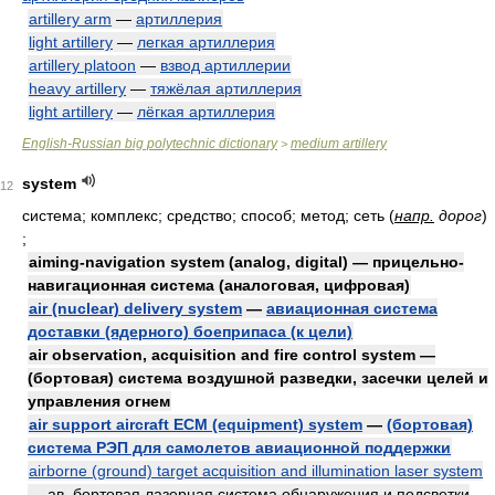
artillery arm
—
артиллерия
light artillery
—
легкая артиллерия
artillery platoon
—
взвод артиллерии
heavy artillery
—
тяжёлая артиллерия
light artillery
—
лёгкая артиллерия
English-Russian big polytechnic dictionary
medium artillery
>
system
12
система; комплекс; средство; способ; метод; сеть
(
напр.
дорог
)
;
aiming-navigation system (analog, digital) — прицельно-
навигационная система (аналоговая, цифровая)
air (nuclear) delivery system
—
авиационная система
доставки (ядерного) боеприпаса (к цели)
air observation, acquisition and fire control system —
(бортовая) система воздушной разведки, засечки целей и
управления огнем
air support aircraft ECM (equipment) system
—
(бортовая)
система РЭП для самолетов авиационной поддержки
airborne (ground) target acquisition and illumination laser system
—
ав.
бортовая лазерная система обнаружения и подсветки