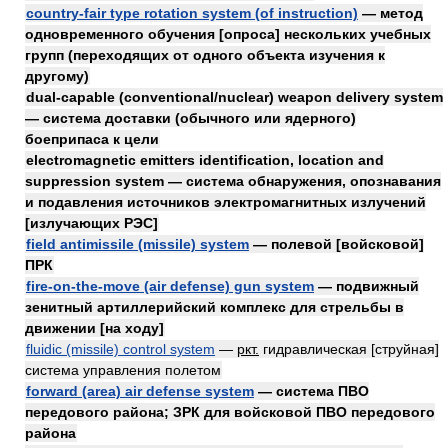
country-fair type rotation system (of instruction)
— метод
одновременного обучения [опроса] нескольких учебных
групп (переходящих от одного объекта изучения к
другому)
dual-capable (conventional/nuclear) weapon delivery system
— система доставки (обычного или ядерного)
боеприпаса к цели
electromagnetic emitters identification, location and
suppression system — система обнаружения, опознавания
и подавления источников электромагнитных излучений
[излучающих РЭС]
field antimissile (missile) system
— полевой [войсковой]
ПРК
fire-on-the-move (air defense) gun system
— подвижный
зенитный артиллерийский комплекс для стрельбы в
движении [на ходу]
fluidic (missile) control system
—
ркт.
гидравлическая [струйная]
система управления полетом
forward (area) air defense system
— система ПВО
передового района; ЗРК для войсковой ПВО передового
района