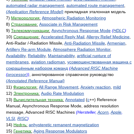
automated radar management
,
automated route management
,
(Application Reference Model)
прикладная эталонная модель
7)
Метеорология:
Atmospheric Radiation Monitoring
8)
Страхование:
Associate in Risk Management
9)
Телекоммуникации:
Asynchronous Response Mode
(
HDLC
)
10)
Сокращение:
Accelerated Reply Mail
,
Allergy Relief Medicine
,
Anti-Radar /-Radiation Missile,
Anti-Radiation Missile
,
Armenian
,
Artillery Re-arm Module
,
Atmosphere Radiation Monitor
,
Availability
,
Reliability
,
Maintainability
,
artificial rupture of
membranes
,
aviation radioman
,
усовершенствованная машина с
сокращённым набором команд
(
Advanced RISC Machine
(
processor
))
, аннотированное справочное руководство
(Annotated Reference Manual)
11)
Физиология:
All Range Movement
,
Anxiety reaction
,
mild
12)
Электроника:
Audio Rate Modulation
13)
Вычислительная техника:
Annotated
(
c
++) Reference
Manual, Asynchronous Response Mode, address resolution
message, Advanced RISC Machines
(Hersteller,
Acorn
,
Apple
,
VLSI
,
RISC
)
14)
Нефть:
anhysteretic remanent magnetization
15)
Генетика:
Aging Response Modulators