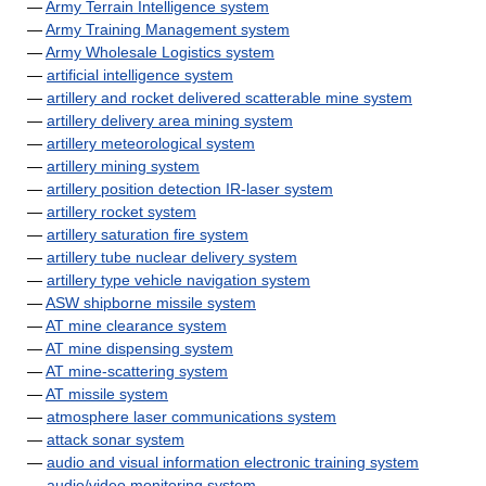
—
Army Terrain Intelligence system
—
Army Training Management system
—
Army Wholesale Logistics system
—
artificial intelligence system
—
artillery and rocket delivered scatterable mine system
—
artillery delivery area mining system
—
artillery meteorological system
—
artillery mining system
—
artillery position detection IR-laser system
—
artillery rocket system
—
artillery saturation fire system
—
artillery tube nuclear delivery system
—
artillery type vehicle navigation system
—
ASW shipborne missile system
—
AT mine clearance system
—
AT mine dispensing system
—
AT mine-scattering system
—
AT missile system
—
atmosphere laser communications system
—
attack sonar system
—
audio and visual information electronic training system
—
audio/video monitoring system