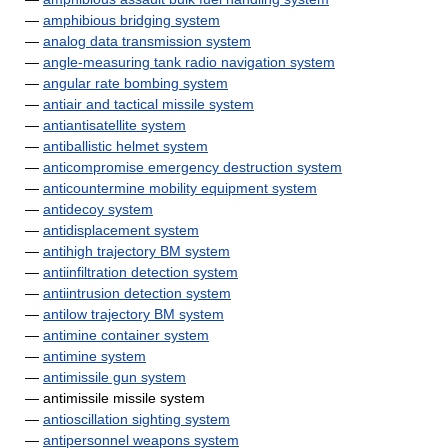
—
amphibious bridging system
—
analog data transmission system
—
angle-measuring tank radio navigation system
—
angular rate bombing system
—
antiair and tactical missile system
—
antiantisatellite system
—
antiballistic helmet system
—
anticompromise emergency destruction system
—
anticountermine mobility equipment system
—
antidecoy system
—
antidisplacement system
—
antihigh trajectory BM system
—
antiinfiltration detection system
—
antiintrusion detection system
—
antilow trajectory BM system
—
antimine container system
—
antimine system
—
antimissile gun system
— antimissile missile system
—
antioscillation sighting system
—
antipersonnel weapons system