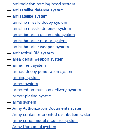
—
antiradiation homing head system
—
antisatellite defense system
—
antisatellite system
—
antiship missile decoy system
—
antiship missile defense system
—
antisubmarine action data system
—
antisubmarine mortar system
—
antisubmarine weapon system
—
antitactical BM system
—
area denial weapon system
—
armament system
—
armed decoy penetration system
—
arming system
—
armor system
—
armored ammunition delivery system
—
armor-plating system
—
arms system
—
Army Authorization Documents system
—
Army container-oriented distribution system
—
army corps modular control system
—
Army Personnel system