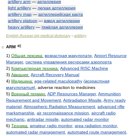
artillery arm
—
артиллерия
light artillery
—
легкая артиллерия
artillery map
—
артиллерийская карта
artillery platoon
—
взвод артиллерии
heavy artillery
—
тяжёлая артиллерия
English-Russian big medical dictionary
artillery
>
ARM
8
1)
Общая лексика:
возрастная макулопати
,
Airport Resource
Manager
,
система управления ресурсами аэропорта
2)
Компьютерная техника:
Advanced RISC Machine
3)
Авиация:
Aircraft Recovery Manual
4)
Медицина:
age-related maculopathy
(возрастная
макулопатия)
, adverse reaction to medicines
5)
Военный термин:
ADP Resources Manager
,
Ammunition
Requirement and Movement
,
Antiradiation Missile
,
Army ready
materiel
,
Atmospheric Radiation Measurement
,
advanced rifle
marksmanship
,
air reconnaissance mission
,
aircraft radio
mechanic
,
antiradar missile
,
automated radar monitor
6)
Техника:
amateur radio monitor
,
area radiation monitor
,
automated radar management
,
automated route management
,