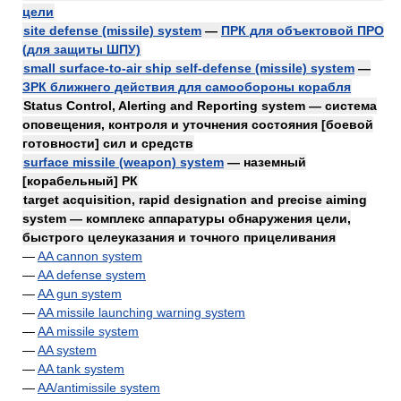
цели
site defense (missile) system
—
ПРК для объектовой ПРО
(для защиты ШПУ)
small surface-to-air ship self-defense (missile) system
—
ЗРК ближнего действия для самообороны корабля
Status Control, Alerting and Reporting system — система
оповещения, контроля и уточнения состояния [боевой
готовности] сил и средств
surface missile (weapon) system
— наземный
[корабельный] РК
target acquisition, rapid designation and precise aiming
system — комплекс аппаратуры обнаружения цели,
быстрого целеуказания и точного прицеливания
—
AA cannon system
—
AA defense system
—
AA gun system
—
AA missile launching warning system
—
AA missile system
—
AA system
—
AA tank system
—
AA/antimissile system