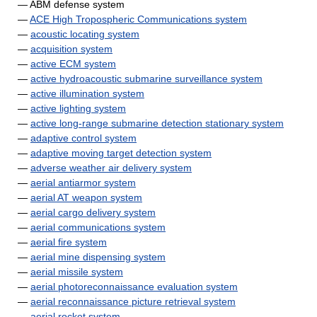
— ABM defense system
—
ACE High Tropospheric Communications system
—
acoustic locating system
—
acquisition system
—
active ECM system
—
active hydroacoustic submarine surveillance system
—
active illumination system
—
active lighting system
—
active long-range submarine detection stationary system
—
adaptive control system
—
adaptive moving target detection system
—
adverse weather air delivery system
—
aerial antiarmor system
—
aerial AT weapon system
—
aerial cargo delivery system
—
aerial communications system
—
aerial fire system
—
aerial mine dispensing system
—
aerial missile system
—
aerial photoreconnaissance evaluation system
—
aerial reconnaissance picture retrieval system
—
aerial rocket system