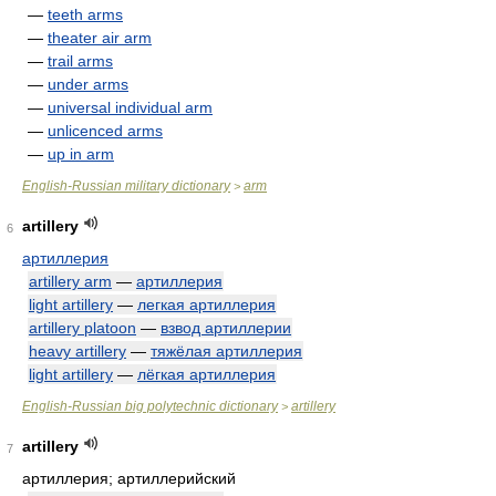
—
teeth arms
—
theater air arm
—
trail arms
—
under arms
—
universal individual arm
—
unlicenced arms
—
up in arm
English-Russian military dictionary
arm
>
artillery
6
артиллерия
artillery arm
—
артиллерия
light artillery
—
легкая артиллерия
artillery platoon
—
взвод артиллерии
heavy artillery
—
тяжёлая артиллерия
light artillery
—
лёгкая артиллерия
English-Russian big polytechnic dictionary
artillery
>
artillery
7
артиллерия; артиллерийский