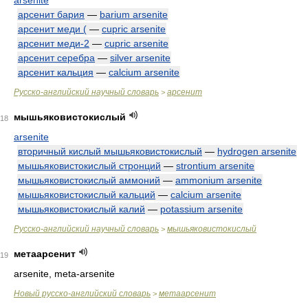
arsenite
арсенит бария
—
barium arsenite
арсенит меди (
—
cupric arsenite
арсенит меди-2
—
cupric arsenite
арсенит серебра
—
silver arsenite
арсенит кальция
—
calcium arsenite
Русско-английский научный словарь
арсенит
>
мышьяковистокислый
18
arsenite
вторичный кислый мышьяковистокислый
—
hydrogen arsenite
мышьяковистокислый стронций
—
strontium arsenite
мышьяковистокислый аммоний
—
ammonium arsenite
мышьяковистокислый кальций
—
calcium arsenite
мышьяковистокислый калий
—
potassium arsenite
Русско-английский научный словарь
мышьяковистокислый
>
метаарсенит
19
arsenite, meta-arsenite
Новый русско-английский словарь
метаарсенит
>