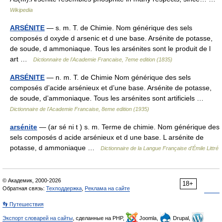
Wikipedia
ARSÉNITE
— s. m. T. de Chimie. Nom générique des sels
composés d oxyde d arsenic et d une base. Arsénite de potasse,
de soude, d ammoniaque. Tous les arsénites sont le produit de l
art …
Dictionnaire de l'Academie Francaise, 7eme edition (1835)
ARSÉNITE
— n. m. T. de Chimie Nom générique des sels
composés d’acide arsénieux et d’une base. Arsénite de potasse,
de soude, d’ammoniaque. Tous les arsénites sont artificiels …
Dictionnaire de l'Academie Francaise, 8eme edition (1935)
arsénite
— (ar sé ni t ) s. m. Terme de chimie. Nom générique des
sels composés d acide arsénieux et d une base. L arsénite de
potasse, d ammoniaque …
Dictionnaire de la Langue Française d'Émile Littré
© Академик, 2000-2026
18+
Обратная связь:
Техподдержка
,
Реклама на сайте
👣 Путешествия
Экспорт словарей на сайты
, сделанные на PHP,
Joomla,
Drupal,