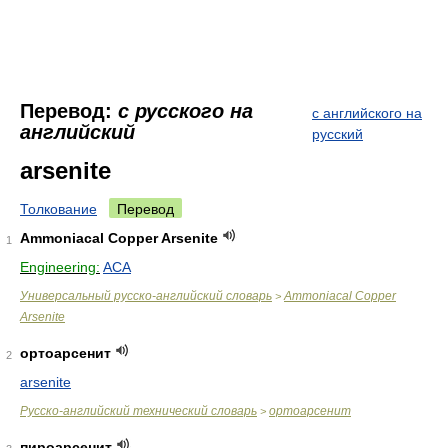
Перевод:
с русского на
с английского на
английский
русский
arsenite
Толкование
Перевод
Ammoniacal Copper Arsenite
1
Engineering:
ACA
Универсальный русско-английский словарь
Ammoniacal Copper
>
Arsenite
ортоарсенит
2
arsenite
Русско-английский технический словарь
ортоарсенит
>
пироарсенит