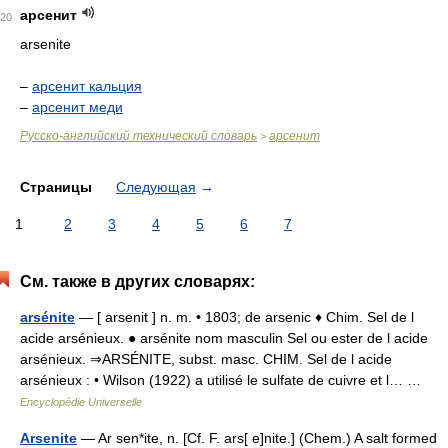
арсенит
20
arsenite
–
арсенит кальция
–
арсенит меди
Русско-английский технический словарь
арсенит
>
Страницы
Следующая
→
1
2
3
4
5
6
7
См. также в других словарях:
arsénite
— [ arsenit ] n. m. • 1803; de arsenic ♦ Chim. Sel de l
acide arsénieux. ● arsénite nom masculin Sel ou ester de l acide
arsénieux. ⇒ARSÉNITE, subst. masc. CHIM. Sel de l acide
arsénieux : • Wilson (1922) a utilisé le sulfate de cuivre et l… …
Encyclopédie Universelle
Arsenite
— Ar sen*ite, n. [Cf. F. ars[ e]nite.] (Chem.) A salt formed