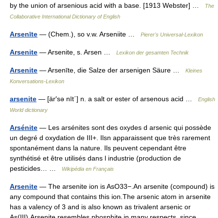
by the union of arsenious acid with a base. [1913 Webster] …
The
Collaborative International Dictionary of English
Arsenīte
— (Chem.), so v.w. Arseniite …
Pierer's Universal-Lexikon
Arsenite
— Arsenite, s. Arsen …
Lexikon der gesamten Technik
Arsenite
— Arsenīte, die Salze der arsenigen Säure …
Kleines
Konversations-Lexikon
arsenite
— [är′sə nīt΄] n. a salt or ester of arsenous acid …
English
World dictionary
Arsénite
— Les arsénites sont des oxydes d arsenic qui possède
un degré d oxydation de III+. Ilsn apparaissent que très rarement
spontanément dans la nature. Ils peuvent cependant être
synthétisé et être utilisés dans l industrie (production de
pesticides… …
Wikipédia en Français
Arsenite
— The arsenite ion is AsO33−.An arsenite (compound) is
any compound that contains this ion.The arsenic atom in arsenite
has a valency of 3 and is also known as trivalent arsenic or
As(III).Arsenite resembles phosphite in many respects, since… …