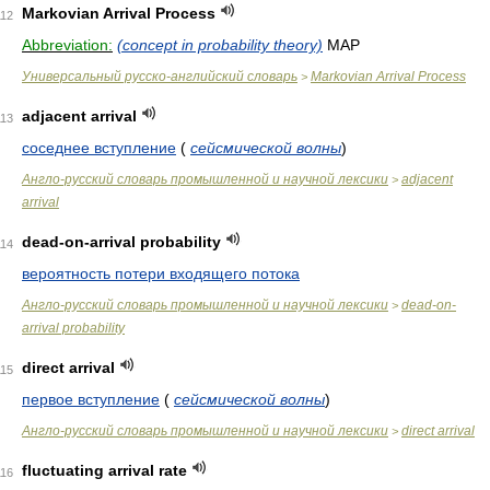
Markovian Arrival Process
112
Abbreviation:
(concept in probability theory)
MAP
Универсальный русско-английский словарь
Markovian Arrival Process
>
adjacent arrival
113
соседнее вступление
(
сейсмической волны
)
Англо-русский словарь промышленной и научной лексики
adjacent
>
arrival
dead-on-arrival probability
114
вероятность потери входящего потока
Англо-русский словарь промышленной и научной лексики
dead-on-
>
arrival probability
direct arrival
115
первое вступление
(
сейсмической волны
)
Англо-русский словарь промышленной и научной лексики
direct arrival
>
fluctuating arrival rate
116