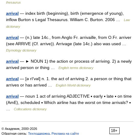
thesaurus
arrival
— index birth (beginning), birth (emergence of young),
inflow Burton s Legal Thesaurus. William C. Burton. 2006 …
Law
dictionary
arrival
— (n.) late 14c., from Anglo Fr. arrivaille, from O.Fr. arriver
(see ARRIVE (Cf. arrive)). Arrivage (late 14c.) also was used …
Etymology dictionary
arrival
— ► NOUN 1) the action or process of arriving. 2) a newly
arrived person or thing …
English terms dictionary
arrival
— [ə rī′vəl] n. 1. the act of arriving 2. a person or thing that
arrives or has arrived …
English World dictionary
arrival
— noun 1 act of arriving ADJECTIVE ▪ early ▪ late ▪ on time
(AmE), scheduled ▪ Which airline has the worst on time arrivals? ▪
…
Collocations dictionary
© Академик, 2000-2026
18+
Обратная связь:
Техподдержка
,
Реклама на сайте