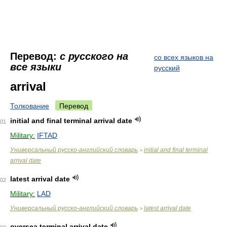
Перевод:
с русского на
со всех языков на
все языки
русский
arrival
Толкование
Перевод
initial and final terminal arrival date
01
Military:
IFTAD
Универсальный русско-английский словарь
initial and final terminal
>
arrival date
latest arrival date
02
Military:
LAD
Универсальный русско-английский словарь
latest arrival date
>
oversea terminal arrival date