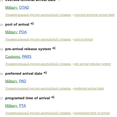
03
Military:
OTAD
Универсальный русско-английский словарь
oversea terminal arrival date
>
port of arrival
04
Military:
POA
Универсальный русско-английский словарь
port of arrival
>
pre-arrival release system
05
Customs:
PARS
Универсальный русско-английский словарь
pre-arrival release system
>
preferred arrival date
06
Military:
PAD
Универсальный русско-английский словарь
preferred arrival date
>
programed time of arrival
07
Military:
PTA
Универсальный русско-английский словарь
programed time of arrival
>