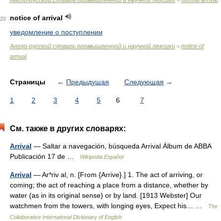
Англо-русский словарь промышленной и научной лексики
normal arrival
>
notice of arrival
20
уведомление о поступлении
Англо-русский словарь промышленной и научной лексики
notice of
>
arrival
Страницы
←
Предыдущая
Следующая
→
1
2
3
4
5
6
7
См. также в других словарях:
Arrival
— Saltar a navegación, búsqueda Arrival Álbum de ABBA
Publicación 17 de …
Wikipedia Español
Arrival
— Ar*riv al, n. [From {Arrive}.] 1. The act of arriving, or
coming; the act of reaching a place from a distance, whether by
water (as in its original sense) or by land. [1913 Webster] Our
watchmen from the towers, with longing eyes, Expect his… …
The
Collaborative International Dictionary of English