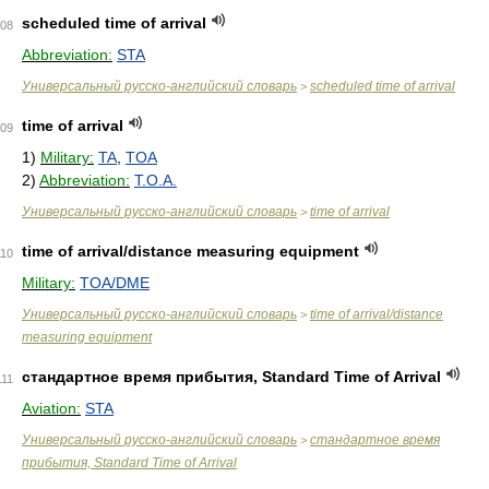
scheduled time of arrival
08
Abbreviation:
STA
Универсальный русско-английский словарь
scheduled time of arrival
>
time of arrival
09
1)
Military:
TA
,
TOA
2)
Abbreviation:
T.O.A.
Универсальный русско-английский словарь
time of arrival
>
time of arrival/distance measuring equipment
110
Military:
TOA/DME
Универсальный русско-английский словарь
time of arrival/distance
>
measuring equipment
стандартное время прибытия, Standard Time of Arrival
111
Aviation:
STA
Универсальный русско-английский словарь
стандартное время
>
прибытия, Standard Time of Arrival