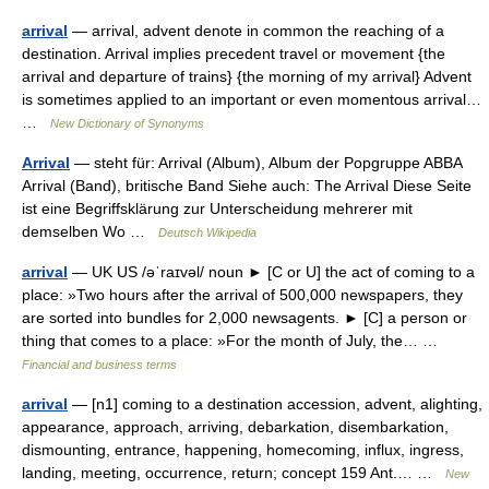
arrival
— arrival, advent denote in common the reaching of a
destination. Arrival implies precedent travel or movement {the
arrival and departure of trains} {the morning of my arrival} Advent
is sometimes applied to an important or even momentous arrival…
…
New Dictionary of Synonyms
Arrival
— steht für: Arrival (Album), Album der Popgruppe ABBA
Arrival (Band), britische Band Siehe auch: The Arrival Diese Seite
ist eine Begriffsklärung zur Unterscheidung mehrerer mit
demselben Wo …
Deutsch Wikipedia
arrival
— UK US /əˈraɪvəl/ noun ► [C or U] the act of coming to a
place: »Two hours after the arrival of 500,000 newspapers, they
are sorted into bundles for 2,000 newsagents. ► [C] a person or
thing that comes to a place: »For the month of July, the… …
Financial and business terms
arrival
— [n1] coming to a destination accession, advent, alighting,
appearance, approach, arriving, debarkation, disembarkation,
dismounting, entrance, happening, homecoming, influx, ingress,
landing, meeting, occurrence, return; concept 159 Ant.… …
New