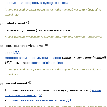
переменная скорость входящего потока
Англо-русский словарь промышленной и научной лексики
fluctuating
>
arrival rate
initial arrival
117
первое вступление (сейсмической волны;
Англо-русский словарь промышленной и научной лексики
initial arrival
>
local packet arrival time
118
abbr.
LTA
местное время поступления пакета
(
напр., в узлы передающей
УПР
)
;
;
см. также
packet originate time
Англо-русский словарь промышленной и научной лексики
local packet
>
arrival time
normal arrival
119
1.
приём сигналов, поступающих под нулевым углом
(
вдоль
линии визирования ДН
)
;
2.
приём сигналов главным лепестком ДН