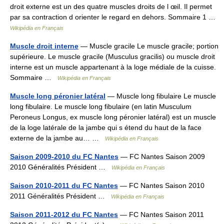
droit externe est un des quatre muscles droits de l œil. Il permet
par sa contraction d orienter le regard en dehors. Sommaire 1 …
Wikipédia en Français
Muscle droit interne
— Muscle gracile Le muscle gracile; portion
supérieure. Le muscle gracile (Musculus gracilis) ou muscle droit
interne est un muscle appartenant à la loge médiale de la cuisse.
Sommaire …
Wikipédia en Français
Muscle long péronier latéral
— Muscle long fibulaire Le muscle
long fibulaire. Le muscle long fibulaire (en latin Musculum
Peroneus Longus, ex muscle long péronier latéral) est un muscle
de la loge latérale de la jambe qui s étend du haut de la face
externe de la jambe au… …
Wikipédia en Français
Saison 2009-2010 du FC Nantes
— FC Nantes Saison 2009
2010 Généralités Président …
Wikipédia en Français
Saison 2010-2011 du FC Nantes
— FC Nantes Saison 2010
2011 Généralités Président …
Wikipédia en Français
Saison 2011-2012 du FC Nantes
— FC Nantes Saison 2011