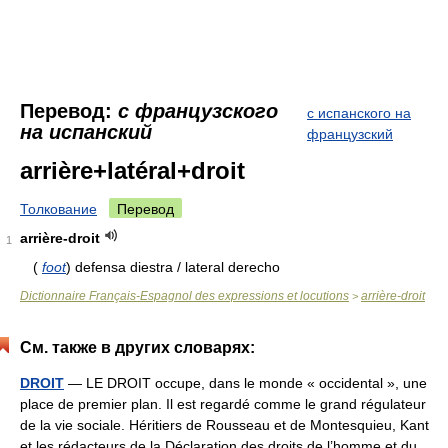
Перевод:
с французского
с испанского на
на испанский
французский
arrière+latéral+droit
Толкование
Перевод
arrière-droit
1
(
foot
) defensa diestra / lateral derecho
Dictionnaire Français-Espagnol des expressions et locutions
arrière-droit
>
См. также в других словарях:
DROIT
— LE DROIT occupe, dans le monde « occidental », une
place de premier plan. Il est regardé comme le grand régulateur
de la vie sociale. Héritiers de Rousseau et de Montesquieu, Kant
et les rédacteurs de la Déclaration des droits de l’homme et du…