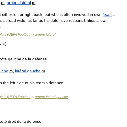
m
,
arrière
latéral
m
t
either
left
or
right
back
,
but
who
is
often
involved
in
own
team
'
s
is
spread
wide
,
as
far
as
his
defensive
responsibilities
allow
.
k
lais
(
UEFA
Football
)
arrière
latéral
>
e
côté
gauche
de
la
défense
.
uche
m
,
latéral
gauche
m
n
the
left
side
of
his
team
'
s
defence
.
lais
(
UEFA
Football
)
arrière
latéral
gauche
>
côté
droit
de
la
défense
.