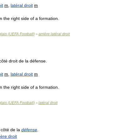
it
m
,
latéral
droit
m
n
the
right
side
of
a
formation
.
lais
(
UEFA
Football
)
arrière
latéral
droit
>
côté
droit
de
la
défense
.
it
m
,
latéral
droit
m
n
the
right
side
of
a
formation
.
lais
(
UEFA
Football
)
latéral
droit
>
côté
de
la
défense
.
ière
droit