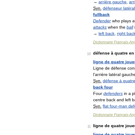
→
arrière
gauche
,
arr
Syn
.
défenseur
latéral
fullback
Defender
who
plays
a
attacks
when
the
ball
→
left
back
,
right
bac
Dictionnaire
Français
-
Ang
défense
à
quatre
en
10
ligne
de
quatre
joue
Ligne
de
défense
con
l
'
arrière
latéral
gauch
Syn
.
défense
à
quatr
back
four
Four
defenders
in
a
p
centre
back
and
left
b
Syn
.
flat
four
-
man
def
Dictionnaire
Français
-
Ang
ligne
de
quatre
joue
11
ligne
de
quatre
joue