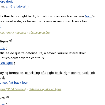
ière
droit
m
,
arrière
latéral
m
t
either
left
or
right
back
,
but
who
is
often
involved
in
own
team
'
s
is
spread
wide
,
as
far
as
his
defensive
responsibilities
allow
.
k
lais
(
UEFA
Football
)
défenseur
latéral
>
ligne
urs
f
stituée
de
quatre
défenseurs
,
à
savoir
l
'
arrière
latéral
droit
,
e
et
les
deux
arrières
centraux
.
e
en
ligne
f
laying
formation
,
consisting
of
a
right
back
,
right
centre
back
,
left
ack
.
ence
,
flat
back
four
lais
(
UEFA
Football
)
défense
à
quatre
en
ligne
>
urs
urs
f