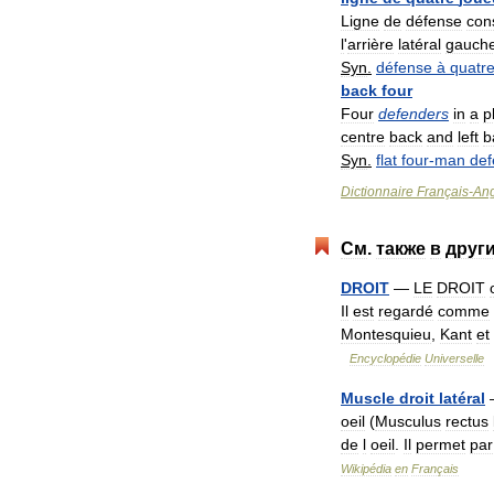
Ligne
de
défense
con
l
'
arrière
latéral
gauch
Syn
.
défense
à
quatr
back
four
Four
defenders
in
a
p
centre
back
and
left
b
Syn
.
flat
four
-
man
def
Dictionnaire
Français
-
Ang
См
.
также
в
друг
DROIT
—
LE
DROIT
Il
est
regardé
comme
Montesquieu
,
Kant
et
Encyclopédie
Universelle
Muscle
droit
latéral
oeil
(
Musculus
rectus
de
l
oeil
.
Il
permet
par
Wikipédia
en
Français