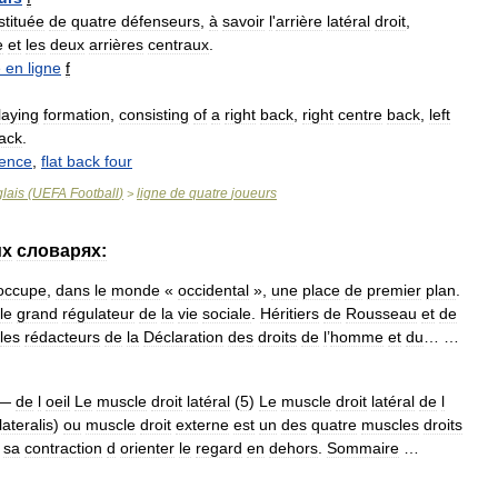
stituée
de
quatre
défenseurs
,
à
savoir
l
'
arrière
latéral
droit
,
e
et
les
deux
arrières
centraux
.
e
en
ligne
f
laying
formation
,
consisting
of
a
right
back
,
right
centre
back
,
left
ack
.
ence
,
flat
back
four
lais
(
UEFA
Football
)
ligne
de
quatre
joueurs
>
их
словарях:
occupe
,
dans
le
monde
«
occidental
»,
une
place
de
premier
plan
.
le
grand
régulateur
de
la
vie
sociale
.
Héritiers
de
Rousseau
et
de
les
rédacteurs
de
la
Déclaration
des
droits
de
l
’
homme
et
du
… …
—
de
l
oeil
Le
muscle
droit
latéral
(
5
)
Le
muscle
droit
latéral
de
l
lateralis
)
ou
muscle
droit
externe
est
un
des
quatre
muscles
droits
sa
contraction
d
orienter
le
regard
en
dehors
.
Sommaire
…