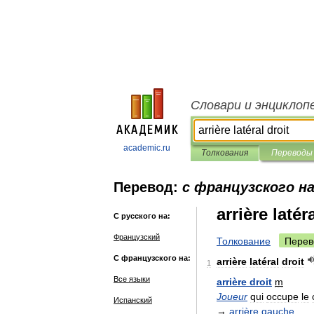
Словари и энциклоп
academic.ru
Толкования
Переводы
Перевод:
с французского на
arrière latér
С русского на:
Французский
Толкование
Перев
С французского на:
arrière
latéral
droit
1
Все языки
arrière
droit
m
Joueur
qui
occupe
le
Испанский
→
arrière
gauche