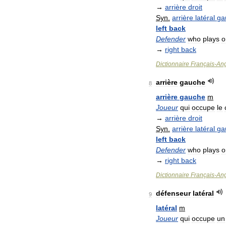
→
arrière
droit
Syn
.
arrière
latéral
ga
left
back
Defender
who
plays
o
→
right
back
Dictionnaire
Français
-
Ang
arrière
gauche
8
arrière
gauche
m
Joueur
qui
occupe
le
→
arrière
droit
Syn
.
arrière
latéral
ga
left
back
Defender
who
plays
o
→
right
back
Dictionnaire
Français
-
Ang
défenseur
latéral
9
latéral
m
Joueur
qui
occupe
un