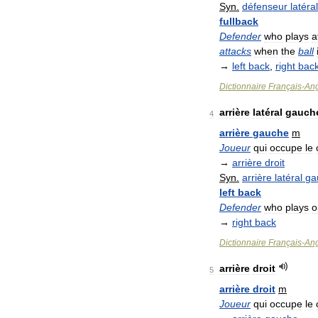
Syn
.
défenseur
latéral
fullback
Defender
who
plays
a
attacks
when
the
ball
→
left
back
,
right
bac
Dictionnaire
Français
-
Ang
arrière
latéral
gauch
4
arrière
gauche
m
Joueur
qui
occupe
le
→
arrière
droit
Syn
.
arrière
latéral
ga
left
back
Defender
who
plays
o
→
right
back
Dictionnaire
Français
-
Ang
arrière
droit
5
arrière
droit
m
Joueur
qui
occupe
le