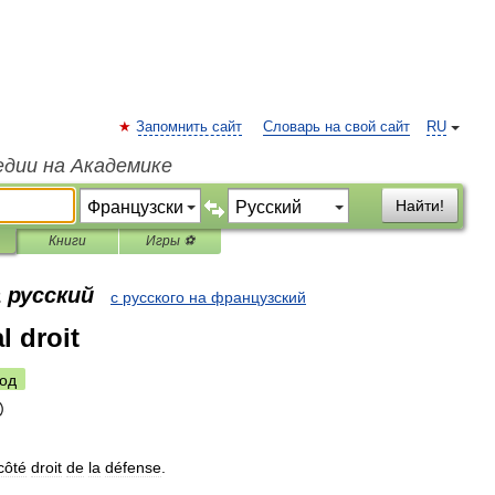
Запомнить сайт
Словарь на свой сайт
RU
едии на Академике
Найти!
Книги
Игры ⚽
 русский
с русского на французский
al droit
од
côté
droit
de
la
défense
.