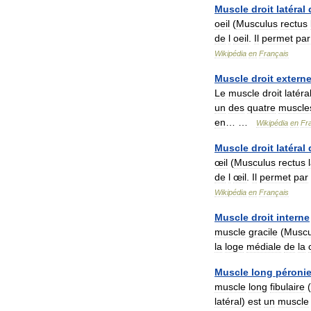
Muscle
droit
latéral
oeil
(
Musculus
rectus
de
l
oeil
.
Il
permet
par
Wikipédia
en
Français
Muscle
droit
extern
Le
muscle
droit
latéra
un
des
quatre
muscle
en
… …
Wikipédia
en
Fr
Muscle
droit
latéral
œil
(
Musculus
rectus
de
l
œil
.
Il
permet
par
Wikipédia
en
Français
Muscle
droit
interne
muscle
gracile
(
Muscu
la
loge
médiale
de
la
Muscle
long
péronie
muscle
long
fibulaire
(
latéral
)
est
un
muscle