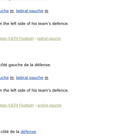
uche
m
,
latéral
gauche
m
n
the
left
side
of
his
team
'
s
defence
.
lais
(
UEFA
Football
)
latéral
gauche
>
côté
gauche
de
la
défense
.
uche
m
,
latéral
gauche
m
n
the
left
side
of
his
team
'
s
defence
.
lais
(
UEFA
Football
)
arrière
gauche
>
côté
de
la
défense
.