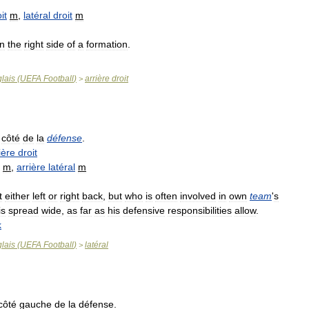
it
m
,
latéral
droit
m
n
the
right
side
of
a
formation
.
lais
(
UEFA
Football
)
arrière
droit
>
côté
de
la
défense
.
ière
droit
m
,
arrière
latéral
m
t
either
left
or
right
back
,
but
who
is
often
involved
in
own
team
'
s
is
spread
wide
,
as
far
as
his
defensive
responsibilities
allow
.
k
lais
(
UEFA
Football
)
latéral
>
côté
gauche
de
la
défense
.