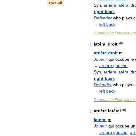
Русский
Syn
.
arrière
latéral
dro
right
back
Defender
who
plays
o
→
left
back
Dictionnaire
Français
-
Ang
latéral
droit
2
arrière
droit
m
Joueur
qui
occupe
le
→
arrière
gauche
Syn
.
arrière
latéral
dro
right
back
Defender
who
plays
o
→
left
back
Dictionnaire
Français
-
Ang
arrière
latéral
3
latéral
m
Joueur
qui
occupe
un
→
arrière
gauche
,
arr