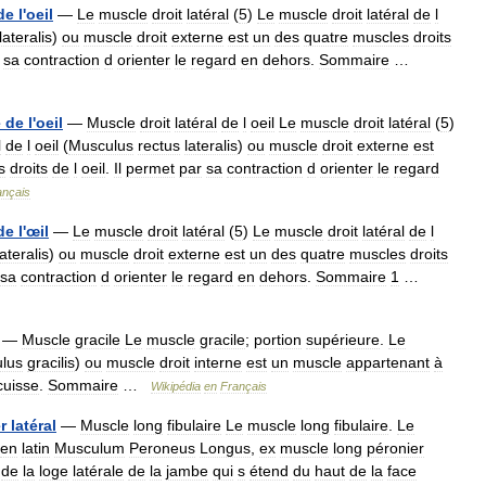
de
l
'
oeil
—
Le
muscle
droit
latéral
(
5
)
Le
muscle
droit
latéral
de
l
lateralis
)
ou
muscle
droit
externe
est
un
des
quatre
muscles
droits
sa
contraction
d
orienter
le
regard
en
dehors
.
Sommaire
…
e
de
l
'
oeil
—
Muscle
droit
latéral
de
l
oeil
Le
muscle
droit
latéral
(
5
)
l
de
l
oeil
(
Musculus
rectus
lateralis
)
ou
muscle
droit
externe
est
s
droits
de
l
oeil
.
Il
permet
par
sa
contraction
d
orienter
le
regard
ançais
de
l
'
œil
—
Le
muscle
droit
latéral
(
5
)
Le
muscle
droit
latéral
de
l
lateralis
)
ou
muscle
droit
externe
est
un
des
quatre
muscles
droits
sa
contraction
d
orienter
le
regard
en
dehors
.
Sommaire
1
…
—
Muscle
gracile
Le
muscle
gracile
;
portion
supérieure
.
Le
lus
gracilis
)
ou
muscle
droit
interne
est
un
muscle
appartenant
à
cuisse
.
Sommaire
…
Wikipédia
en
Français
r
latéral
—
Muscle
long
fibulaire
Le
muscle
long
fibulaire
.
Le
en
latin
Musculum
Peroneus
Longus
,
ex
muscle
long
péronier
de
la
loge
latérale
de
la
jambe
qui
s
étend
du
haut
de
la
face