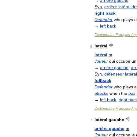
→
arrière
gauche
Syn
.
arrière
latéral
dro
right
back
Defender
who
plays
o
→
left
back
Dictionnaire
Français
-
Ang
latéral
6
latéral
m
Joueur
qui
occupe
un
→
arrière
gauche
,
arr
Syn
.
défenseur
latéral
fullback
Defender
who
plays
a
attacks
when
the
ball
→
left
back
,
right
bac
Dictionnaire
Français
-
Ang
latéral
gauche
7
arrière
gauche
m
Joueur
qui
occupe
le