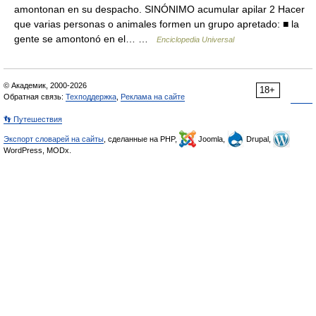
amontonan en su despacho. SINÓNIMO acumular apilar 2 Hacer
que varias personas o animales formen un grupo apretado: ■ la
gente se amontonó en el… …
Enciclopedia Universal
© Академик, 2000-2026
18+
Обратная связь:
Техподдержка
,
Реклама на сайте
👣 Путешествия
Экспорт словарей на сайты
, сделанные на PHP,
Joomla,
Drupal,
WordPress, MODx.