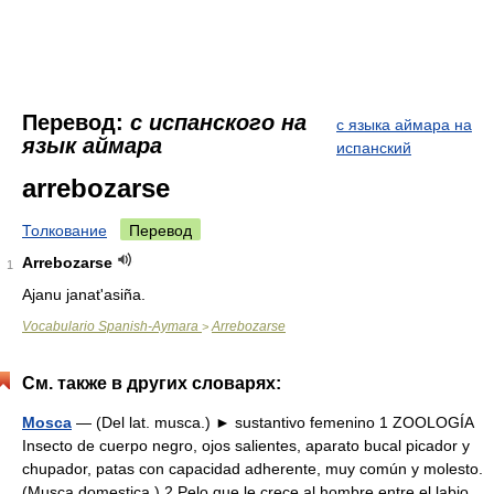
Перевод:
с испанского на
с языка аймара на
язык аймара
испанский
arrebozarse
Толкование
Перевод
Arrebozarse
1
Ajanu janat'asiña.
Vocabulario Spanish-Aymara
Arrebozarse
>
См. также в других словарях:
Mosca
— (Del lat. musca.) ► sustantivo femenino 1 ZOOLOGÍA
Insecto de cuerpo negro, ojos salientes, aparato bucal picador y
chupador, patas con capacidad adherente, muy común y molesto.
(Musca domestica.) 2 Pelo que le crece al hombre entre el labio…