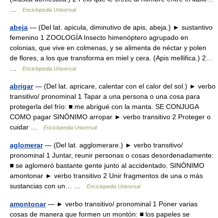
…
Enciclopedia Universal
abeja
— (Del lat. apicula, diminutivo de apis, abeja.) ► sustantivo
femenino 1 ZOOLOGÍA Insecto himenóptero agrupado en
colonias, que vive en colmenas, y se alimenta de néctar y polen
de flores, a los que transforma en miel y cera. (Apis mellifica.) 2…
…
Enciclopedia Universal
abrigar
— (Del lat. apricare, calentar con el calor del sol.) ► verbo
transitivo/ pronominal 1 Tapar a una persona o una cosa para
protegerla del frío: ■ me abrigué con la manta. SE CONJUGA
COMO pagar SINÓNIMO arropar ► verbo transitivo 2 Proteger o
cuidar …
Enciclopedia Universal
aglomerar
— (Del lat. agglomerare.) ► verbo transitivo/
pronominal 1 Juntar, reunir personas o cosas desordenadamente:
■ se aglomeró bastante gente junto al accidentado. SINÓNIMO
amontonar ► verbo transitivo 2 Unir fragmentos de una o más
sustancias con un… …
Enciclopedia Universal
amontonar
— ► verbo transitivo/ pronominal 1 Poner varias
cosas de manera que formen un montón: ■ los papeles se