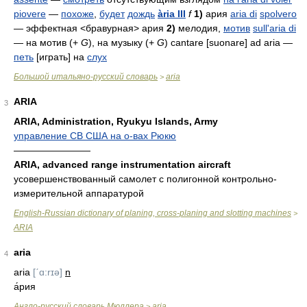
piovere
—
похоже
,
будет
дождь
ària III
f
1)
ария
aria di
spolvero
— эффектная <бравурная> ария
2)
мелодия,
мотив
sull'aria di
— на мотив (+
G
), на музыку (+
G
)
cantare [suonare] ad aria
—
петь
[играть] на
слух
Большой итальяно-русский словарь
aria
>
ARIA
3
ARIA, Administration, Ryukyu Islands, Army
управление СВ США на о-вах Рюкю
————————
ARIA, advanced range instrumentation aircraft
усовершенствованный самолет с полигонной контрольно-
измерительной аппаратурой
English-Russian dictionary of planing, cross-planing and slotting machines
>
ARIA
aria
4
aria
[ˊɑ:rɪə]
n
а́рия
Англо-русский словарь Мюллера
aria
>