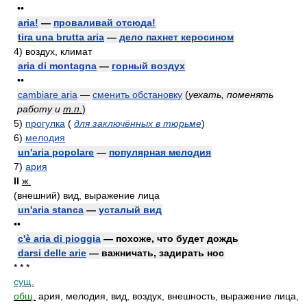
••
aria!
—
проваливай отсюда!
tira una brutta aria
—
дело пахнет керосином
4)
воздух, климат
aria di montagna
—
горный воздух
••
cambiare aria
—
сменить обстановку
(
уехать, поменять
работу и
т.п.
)
5)
прогулка
(
для заключённых в тюрьме
)
6)
мелодия
un'aria popolare
—
популярная мелодия
7)
ария
II
ж.
(внешний) вид, выражение лица
un'aria stanca
—
усталый вид
••
c'è aria di pioggia
— похоже, что будет дождь
darsi delle arie
— важничать, задирать нос
* * *
сущ.
общ.
ария, мелодия, вид, воздух, внешность, выражение лица,