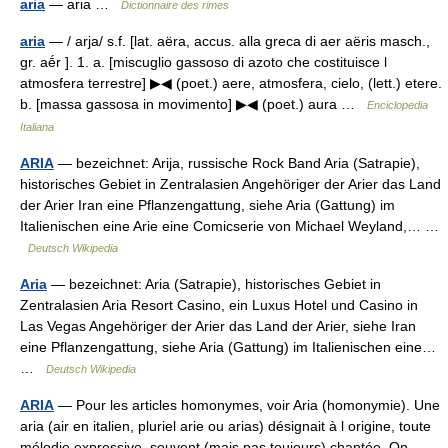
aria
— aria …
Dictionnaire des rimes
aria
— / arja/ s.f. [lat. aëra, accus. alla greca di aer aëris masch.,
gr. aḗr ]. 1. a. [miscuglio gassoso di azoto che costituisce l
atmosfera terrestre] ▶◀ (poet.) aere, atmosfera, cielo, (lett.) etere.
b. [massa gassosa in movimento] ▶◀ (poet.) aura …
Enciclopedia
Italiana
ARIA
— bezeichnet: Arija, russische Rock Band Aria (Satrapie),
historisches Gebiet in Zentralasien Angehöriger der Arier das Land
der Arier Iran eine Pflanzengattung, siehe Aria (Gattung) im
Italienischen eine Arie eine Comicserie von Michael Weyland,… …
Deutsch Wikipedia
Aria
— bezeichnet: Aria (Satrapie), historisches Gebiet in
Zentralasien Aria Resort Casino, ein Luxus Hotel und Casino in
Las Vegas Angehöriger der Arier das Land der Arier, siehe Iran
eine Pflanzengattung, siehe Aria (Gattung) im Italienischen eine…
…
Deutsch Wikipedia
ARIA
— Pour les articles homonymes, voir Aria (homonymie). Une
aria (air en italien, pluriel arie ou arias) désignait à l origine, toute
mélodie expressive, souvent (mais pas toujours) chantée. On