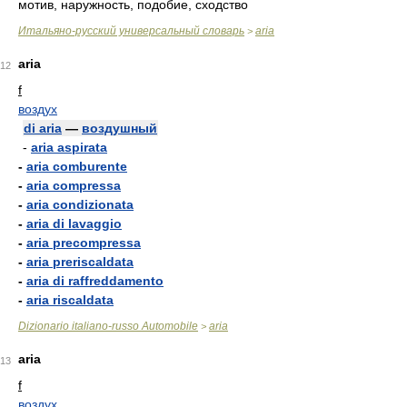
мотив, наружность, подобие, сходство
Итальяно-русский универсальный словарь
aria
>
aria
12
f
воздух
di aria
—
воздушный
-
aria aspirata
-
aria comburente
-
aria compressa
-
aria condizionata
-
aria di lavaggio
-
aria precompressa
-
aria preriscaldata
-
aria di raffreddamento
-
aria riscaldata
Dizionario italiano-russo Automobile
aria
>
aria
13
f
воздух