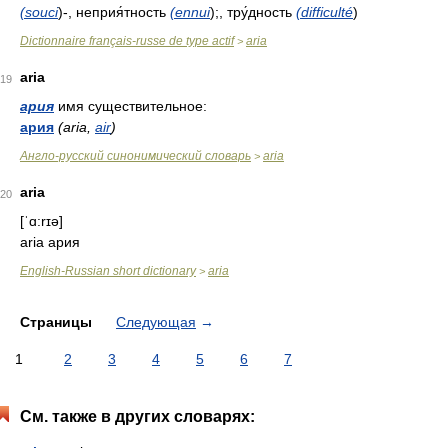
(souci
)-, неприя́тность
(ennui
);, тру́дность
(difficulté
)
Dictionnaire français-russe de type actif
aria
>
aria
19
ария
имя существительное:
ария
(aria,
air
)
Англо-русский синонимический словарь
aria
>
aria
20
[ˈɑ:rɪə]
aria ария
English-Russian short dictionary
aria
>
Страницы
Следующая
→
1
2
3
4
5
6
7
См. также в других словарях: