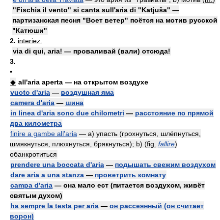
"Fischia il vento" si canta sull'aria di "Katjuša" —
партизанская песня "Воет ветер" поётся на мотив русской
"Катюши"
2.
interiez.
via di qui, aria! — проваливай (вали) отсюда!
3.
•
◆
all'aria aperta — на открытом воздухе
vuoto d'aria
—
воздушная яма
camera d'aria
—
шина
in linea d'aria sono due chilometri
—
расстояние по прямой
два километра
finire a gambe all'aria
— a) упасть (грохнуться, шлёпнуться,
шмякнуться, плюхнуться, брякнуться); b) (
fig.
fallire
)
обанкротиться
prendere una boccata d'aria
—
подышать свежим воздухом
dare aria a una stanza
—
проветрить комнату
campa d'aria
— она мало ест (питается воздухом, живёт
святым духом)
ha sempre la testa per aria
—
он рассеянный (он считает
ворон)