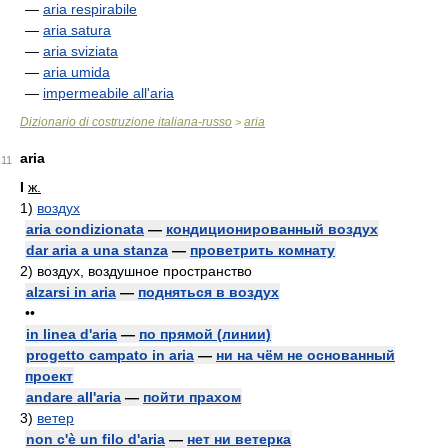
—
aria respirabile
—
aria satura
—
aria sviziata
—
aria umida
—
impermeabile all'aria
Dizionario di costruzione italiana-russo
aria
>
aria
11
I
ж.
1)
воздух
aria condizionata
—
кондиционированный воздух
dar aria a una stanza
—
проветрить комнату
2)
воздух, воздушное пространство
alzarsi in aria
—
подняться в воздух
••
in linea d'aria
—
по прямой (линии)
progetto campato in aria
—
ни на чём не основанный
проект
andare all'aria
—
пойти прахом
3)
ветер
non c'è un filo d'aria
—
нет ни ветерка