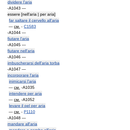
dividere l'aria
-A1043 —
essere [nell'aria | per aria]
far saltare il cervello all'aria
—
см.
-
C1583
-A1044 —
fiutare l'aria
-A1045 —
fiutare nell'aria
-A1046 —
imbuscherarsi dell'aria torba
-A1047 —
incorporare l'aria
inimicarsi l'aria
—
см.
-A1035
intendere per aria
—
см.
-A1052
levare il pel per aria
—
см.
-
P1110
-A1048 —
mandare all'aria