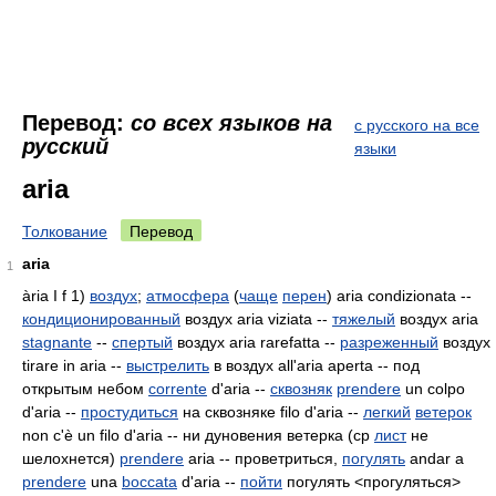
Перевод:
со всех языков на
с русского на все
русский
языки
aria
Толкование
Перевод
aria
1
ària I f 1)
воздух
;
атмосфера
(
чаще
перен
) aria condizionata --
кондиционированный
воздух aria viziata --
тяжелый
воздух aria
stagnante
--
спертый
воздух aria rarefatta --
разреженный
воздух
tirare in aria --
выстрелить
в воздух all'aria aperta -- под
открытым небом
corrente
d'aria --
сквозняк
prendere
un colpo
d'aria --
простудиться
на сквозняке filo d'aria --
легкий
ветерок
non c'è un filo d'aria -- ни дуновения ветерка (ср
лист
не
шелохнется)
prendere
aria -- проветриться,
погулять
andar a
prendere
una
boccata
d'aria --
пойти
погулять <прогуляться>