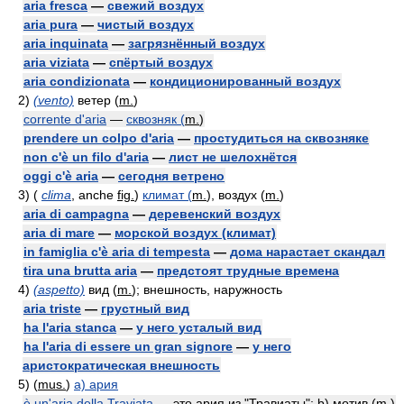
aria fresca
—
свежий воздух
aria pura
—
чистый воздух
aria inquinata
—
загрязнённый воздух
aria viziata
—
спёртый воздух
aria condizionata
—
кондиционированный воздух
2)
(vento)
ветер (
m.
)
corrente d'aria
—
сквозняк (
m.
)
prendere un colpo d'aria
—
простудиться на сквозняке
non c'è un filo d'aria
—
лист не шелохнётся
oggi c'è aria
—
сегодня ветрено
3)
(
clima
, anche
fig.
)
климат (
m.
), воздух (
m.
)
aria di campagna
—
деревенский воздух
aria di mare
—
морской воздух (климат)
in famiglia c'è aria di tempesta
—
дома нарастает скандал
tira una brutta aria
—
предстоят трудные времена
4)
(aspetto)
вид (
m.
); внешность, наружность
aria triste
—
грустный вид
ha l'aria stanca
—
у него усталый вид
ha l'aria di essere un gran signore
—
у него
аристократическая внешность
5)
(
mus.
)
a) ария
è un'aria della Traviata
— это ария из "Травиаты"; b) мотив (
m.
)