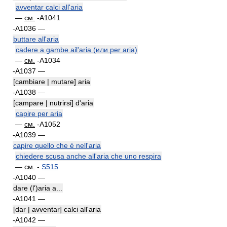
avventar calci all'aria
—
см.
-A1041
-A1036 —
buttare all'aria
cadere a gambe ail'aria (или per aria)
—
см.
-A1034
-A1037 —
[cambiare | mutare] aria
-A1038 —
[campare | nutrirsi] d'aria
capire per aria
—
см.
-A1052
-A1039 —
capire quello che è nell'aria
chiedere scusa anche all'aria che uno respira
—
см.
-
S515
-A1040 —
dare (l')aria a...
-A1041 —
[dar | avventar] calci all'aria
-A1042 —