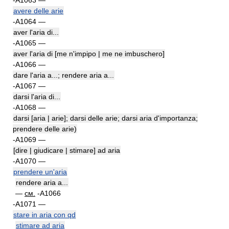
-A1063 —
avere delle arie
-A1064 —
aver l'aria di...
-A1065 —
aver l'aria di [me n'impipo | me ne imbuschero]
-A1066 —
dare l'aria a...; rendere aria a...
-A1067 —
darsi l'aria di...
-A1068 —
darsi [aria | arie]; darsi delle arie; darsi aria d'importanza;
prendere delle arie)
-A1069 —
[dire | giudicare | stimare] ad aria
-A1070 —
prendere un'aria
rendere aria а...
—
см.
-A1066
-A1071 —
stare in aria con qd
stimare ad aria