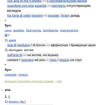
con aria di me n'impipo
—
с наплевательским видом
guardare con aria
assente
—
смотреть
отсутствующим
взглядом
ha l'aria di voler
piovere
—
похоже
,
будет
дождь
•
Syn:
cera
,
aspetto
,
fisionomia
,
sembiante
,
espressione
III
f
1)
ария
aria di
spolvero
/ di furore — эффектная / бравурная ария
2)
мелодия, мотив
sull'aria di
— на мотив, на музыку
cantare /
suonare
ad aria —
петь
/
играть
на слух
•
Syn:
melodia
,
motivo
Большой итальяно-русский словарь
aria
>
aria
9
1.
f.
1)
воздух (
m.
)