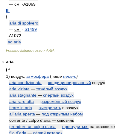
—
см.
-A1069
III
f
aria di spolvero
—
см.
-
S1499
-A1072 —
ad aria
Frasario italiano-russo
ARIA
>
aria
8
I
f
1)
воздух;
атмосфера
(
чаще
перен.
)
aria condizionata
—
кондиционированный
воздух
aria viziata
—
тяжёлый воздух
aria
stagnante
—
спёртый воздух
aria rarefatta
—
разрежённый воздух
tirare in aria
—
выстрелить
в воздух
all'aria aperta
—
под открытым небом
corrente / colpo d'aria — сквозняк
prendere un colpo d'aria
—
простудиться
на сквозняке
filo d'aria
—
лёгкий ветерок