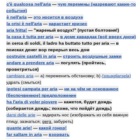
c'è qualcosa nell'aria
—
чую перемены (назревают какие-то
события)
è nell'aria
—
это носится в воздухе
la crisi è nell'aria
—
нарастает кризис
aria fritta!
— "жареный воздух!" (пустая болтовня!)
la casa è tutta per aria
—
в доме кавардак (всё вверх дном)
in cerca di soldi, il ladro ha buttato tutto per aria — в
поисках денег вор перерыл весь дом
costruire castelli in aria
—
строить воздушные замки
andare a prendere aria
— погулять (пройтись,
проветриться)
cambiare aria
— a) переменить обстановку; b)
(squagliarsela)
удрать (смыться)
ipotesi campata per aria
—
ни на чём не основанное
(беспочвенное) предположение
ha l'aria di voler piovere
— кажется, будет дождь
(собирается дождь; похоже, что пойдёт дождь)
darsi delle arie
— задирать нос (изображать из себя важную
птицу, зазнаться;
gerg.
забуреть)
quante arie!
—
какой гонор!
far saltare in aria
—
взорвать