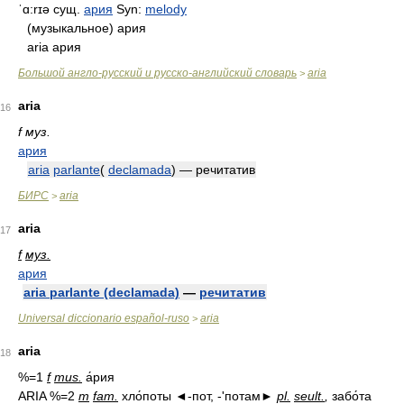
ˈɑ:rɪə
сущ.
ария
Syn:
melody
(музыкальное) ария
aria ария
Большой англо-русский и русско-английский словарь
aria
>
aria
16
f муз.
ария
aria
parlante
(
declamada
) — речитатив
БИРС
aria
>
aria
17
f
муз.
ария
aria parlante (declamada)
—
речитатив
Universal diccionario español-ruso
aria
>
aria
18
%=1
f
mus.
а́рия
ARIA %=2
m
fam.
хло́поты ◄-пот, -'потам►
pl.
seult.
,
забо́та