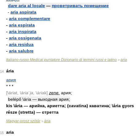
dare aria al locale
—
проветривать помещение
-
aria aspirata
-
aria complementare
-
aria espirata
-
aria inspirata
-
aria ossigenata
-
aria residua
-
aria salubre
Italiano-russo Medical puntatore Dizionario di termini russi e latino
aria
>
ária
14
ария
* * *
[\áriat,
\ária`ja,
\áriak]
zene.
ария;
belépő \ária — выходная ария;
kis \ária — арийка, ариетта; (cavatina) каватина; \ária gyors
része (stretta) — стретта
Magyar-orosz szótár
ária
>
aria
15