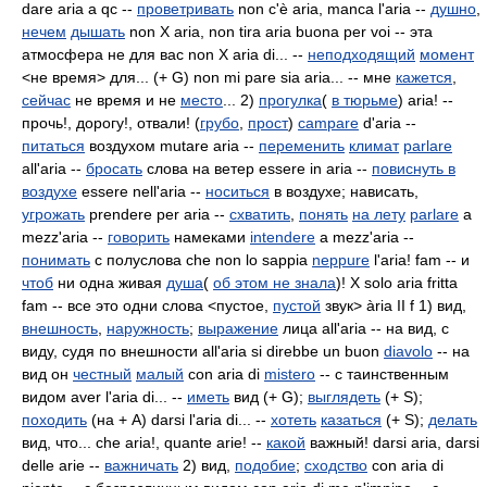
dare aria a qc --
проветривать
non c'è aria, manca l'aria --
душно
,
нечем
дышать
non Х aria, non tira
aria buona per voi -- эта
атмосфера не для вас non Х aria di... --
неподходящий
момент
<не время> для... (+ G) non mi pare sia aria... -- мне
кажется
,
сейчас
не время и не
место
... 2)
прогулка
(
в тюрьме
) aria! --
прочь!, дорогу!, отвали! (
грубо
,
прост
)
campare
d'aria --
питаться
воздухом mutare
aria --
переменить
климат
parlare
all'aria --
бросать
слова на ветер essere
in aria --
повиснуть в
воздухе
essere nell'aria
--
носиться
в воздухе; нависать,
угрожать
prendere
per aria --
схватить
,
понять
на лету
parlare
a
mezz'aria --
говорить
намеками
intendere
a mezz'aria --
понимать
с полуслова che non lo sappia
neppure
l'aria! fam -- и
чтоб
ни одна живая
душа
(
об этом не знала
)! Х solo aria fritta
fam -- все это одни слова <пустое,
пустой
звук> ària II f 1) вид,
внешность
,
наружность
;
выражение
лица all'aria -- на вид, с
виду, судя по внешности all'aria si direbbe un buon
diavolo
-- на
вид он
честный
малый
con aria di
mistero
-- с таинственным
видом aver l'aria di... --
иметь
вид (+ G);
выглядеть
(+ S);
походить
(на + A) darsi l'aria di... --
хотеть
казаться
(+ S);
делать
вид, что... che aria!, quante arie! --
какой
важный! darsi aria, darsi
delle arie --
важничать
2) вид,
подобие
;
сходство
con aria di