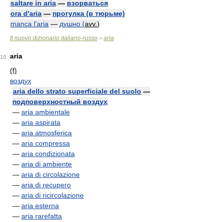
saltare in aria
—
взорваться
ora d'aria
—
прогулка (в тюрьме)
manca l'aria
—
душно (
avv.
)
Il nuovo dizionario italiano-russo
aria
>
aria
10
(f)
воздух
aria dello strato superficiale del suolo
—
подповерхностный воздух
—
aria ambientale
—
aria aspirata
—
aria atmosferica
—
aria compressa
—
aria condizionata
—
aria di ambiente
—
aria di circolazione
—
aria di recupero
—
aria di ricircolazione
—
aria esterna
—
aria rarefatta