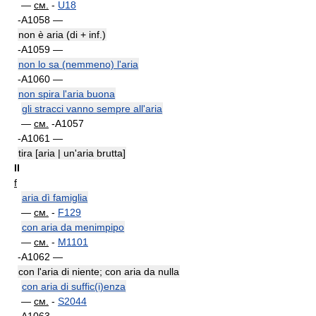
—
см.
-
U18
-A1058 —
non è aria (di + inf.)
-A1059 —
non lo sa (nemmeno) l'aria
-A1060 —
non spira l'aria buona
gli stracci vanno sempre all'aria
—
см.
-A1057
-A1061 —
tira [aria | un'aria brutta]
II
f
aria dì famiglia
—
см.
-
F129
con aria da menimpipo
—
см.
-
M1101
-A1062 —
con l'aria di niente; con aria da nulla
con aria di suffic(i)enza
—
см.
-
S2044