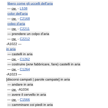
libero come gli uccelli dell'aria
—
см.
-
L538
color dell'aria
—
см.
-
C2168
colpo d'aria
—
см.
-
C2211
— prendere un colpo d'aria
—
см.
-
C2212
-A1022 —
in aria
— castelli in aria
—
см.
-
C1262
— costruire (или fabbricare, fare) castelli in aria
—
см.
-
C1264
-A1023 —
[discorsi campati | parole campate] in aria
— andare in aria
—
см.
-A1034
— avere il cervello in aria
—
см.
-
C1566
— camminare coi piedi in aria