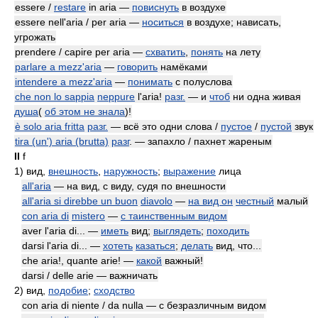
essere /
restare
in aria —
повиснуть
в воздухе
essere nell'aria / per aria —
носиться
в воздухе; нависать,
угрожать
prendere / capire per aria —
схватить
,
понять
на лету
parlare a mezz'aria
—
говорить
намёками
intendere a mezz'aria
—
понимать
с полуслова
che non lo sappia
neppure
l'aria!
разг.
— и
чтоб
ни одна живая
душа
(
об этом не знала
)!
è solo aria fritta
разг.
— всё это одни слова /
пустое
/
пустой
звук
tira (un') aria (brutta)
разг
. — запахло / пахнет жареным
II
f
1)
вид,
внешность
,
наружность
;
выражение
лица
all'aria
— на вид, с виду, судя по внешности
all'aria si direbbe un buon
diavolo
—
на вид он
честный
малый
con aria di
mistero
—
с таинственным видом
aver l'aria di... —
иметь
вид;
выглядеть
;
походить
darsi l'aria di... —
хотеть
казаться
;
делать
вид, что...
che aria!, quante arie! —
какой
важный!
darsi / delle arie — важничать
2)
вид,
подобие
;
сходство
con aria di niente / da nulla — с безразличным видом