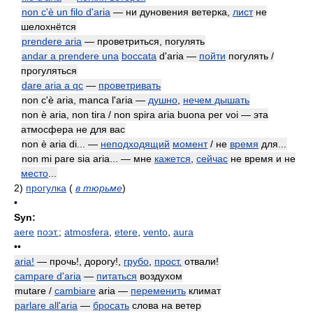
non c'è un filo d'aria
— ни дуновения ветерка,
лист
не
шелохнётся
prendere aria
— проветриться, погулять
andar a prendere una
boccata
d'aria —
пойти
погулять /
прогуляться
dare aria a qc
—
проветривать
non c'è aria, manca l'aria —
душно
,
нечем дышать
non è aria, non tira / non spira aria buona per voi — эта
атмосфера не для вас
non è aria di... —
неподходящий
момент
/ не
время
для...
non mi pare sia aria... — мне
кажется
,
сейчас
не время и не
место
...
2)
прогулка
(
в тюрьме
)
•
Syn:
aere
поэт.
;
atmosfera
,
etere
,
vento
,
aura
••
aria!
— прочь!, дорогу!,
грубо
,
прост.
отвали!
campare d'aria
—
питаться
воздухом
mutare /
cambiare
aria —
переменить
климат
parlare all'aria
—
бросать
слова на ветер