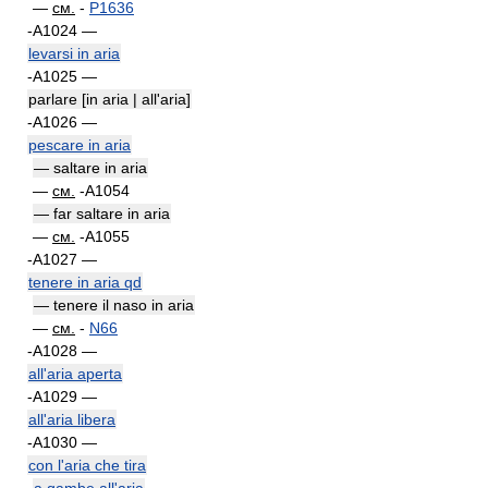
—
см.
-
P1636
-A1024 —
levarsi in aria
-A1025 —
parlare [in aria | all'aria]
-A1026 —
pescare in aria
— saltare in aria
—
см.
-A1054
— far saltare in aria
—
см.
-A1055
-A1027 —
tenere in aria qd
— tenere il naso in aria
—
см.
-
N66
-A1028 —
all'aria aperta
-A1029 —
all'aria libera
-A1030 —
con l'aria che tira