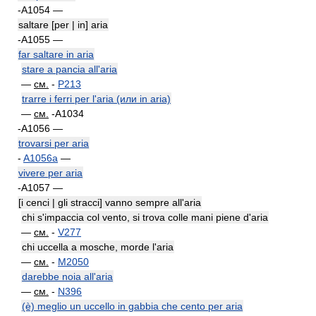
-A1054 —
saltare [per | in] aria
-A1055 —
far saltare in aria
stare a pancia all'aria
—
см.
-
P213
trarre i ferri per l'aria (или in aria)
—
см.
-A1034
-A1056 —
trovarsi per aria
-
A1056a
—
vivere per aria
-A1057 —
[i cenci | gli stracci] vanno sempre all'aria
chi s'impaccia col vento, si trova colle mani piene d'aria
—
см.
-
V277
chi uccella a mosche, morde l'aria
—
см.
-
M2050
darebbe noia all'aria
—
см.
-
N396
(è) meglio un uccello in gabbia che cento per aria