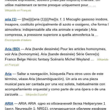
utilise maintenant ce terme presque uniquement pour… …
Wikipédia en Français
aria (1)
— {{hw}}{{aria (1)}{{/hw}}s. f. 1 Miscuglio gassoso inodore,
insapore, costituito principalmente di azoto e ossigeno, che forma l
atmosfera: indispensabile alla vita animale e vegetale | Aria
compressa, a pressione superiore a quella atmosferica la …
Enciclopedia di italiano
Aria (BD)
— Aria (bande dessinée) Pour les articles homonymes,
voir Aria (homonymie). Aria (bande dessinée) Série Genre(s)
Franco Belge Héroïc fantasy Scénario Michel Weyland …
Wikipédia
en Français
Aria
— Saltar a navegación, búsqueda Para otros usos de este
término, véase Aria (desambiguación). Un aria es una pieza
musical para ser cantada por una voz solista, habitualmente con
acompañamiento orquestal y como parte de una ópera o de una
zarzuela …
Wikipedia Español
ARIA
— ARIA: ARIA одно из обозначений белка Нейрегулин 1
(англ. Neuregulin 1; NRG1), отличающегося обилием изоформ