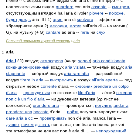
niente
-- с безразличным видом con aria di me n'impipo -- с
наплевательским видом
guardare
con aria
assente
--
смотреть
отсутствующим взглядом ha l'aria di voler
piovere
--
похоже
,
будет
дождь
ària III f 1)
ария
aria di
spolvero
-- эффектная
<бравурная> ария 2)
мелодия
,
мотив
sull'aria di -- на мотив (+
G), на музыку (+ G)
cantare
ad aria --
петь
на
слух
Большой итальяно-русский словарь
aria
>
aria
2
ària I
f
1)
воздух;
атмосфера
(
чаще
перен
)
aria condizionata
—
кондиционированный
воздух
aria viziata
— тяжёлый воздух
aria
stagnante
— спёртый воздух
aria rarefatta
— разрежённый
воздух
tirare in aria
—
выстрелить
в воздух
all'aria aperta
— под
открытым небом
corrente
d'aria
—
сквозняк
prendere un colpo
d'aria
—
простудиться
на сквозняке
filo d'aria
— лёгкий
ветерок
non c'è un filo d'aria
— ни дуновения ветерка (
ср
лист не
шелохнётся)
prendere aria
— проветриться,
погулять
andar a
prendere una
boccata
d'aria
—
пойти
погулять <прогуляться>
dare aria a qc
—
проветривать
non c'è aria, manca l'aria
—
душно
,
нечем
дышать
non è aria, non tira
aria buona per voi
—
эта атмосфера не для вас
non è aria di …
—
неподходящий