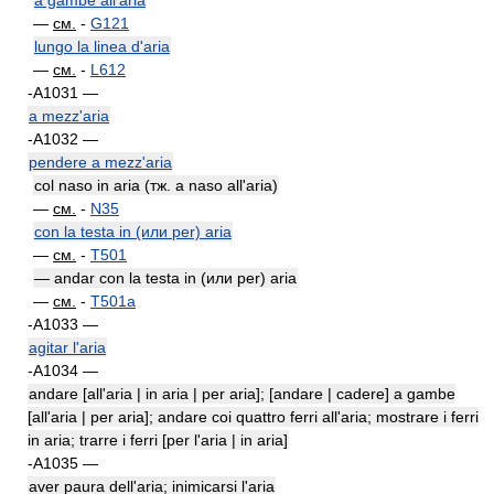
a gambe all'aria
—
см.
-
G121
lungo la linea d'aria
—
см.
-
L612
-A1031 —
a mezz'aria
-A1032 —
pendere a mezz'aria
col naso in aria (тж. a naso all'aria)
—
см.
-
N35
con la testa in (или per) aria
—
см.
-
T501
— andar con la testa in (или per) aria
—
см.
-
T501a
-A1033 —
agitar l'aria
-A1034 —
andare [all'aria | in aria | per aria]; [andare | cadere] a gambe
[all'aria | per aria]; andare coi quattro ferri all'aria; mostrare i ferri
in aria; trarre i ferri [per l'aria | in aria]
-A1035 —
aver paura dell'aria; inimicarsi l'aria