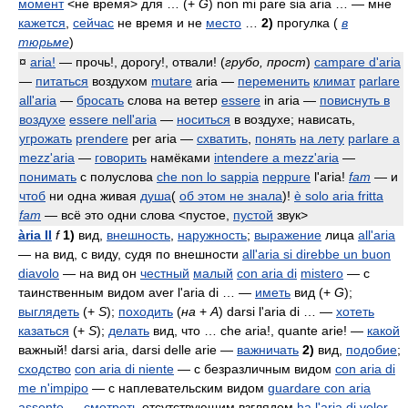
момент
<не время> для … (+
G
)
non mi pare sia aria …
— мне
кажется
,
сейчас
не время и не
место
…
2)
прогулка (
в
тюрьме
)
¤
aria!
— прочь!, дорогу!, отвали! (
грубо, прост
)
campare d'aria
—
питаться
воздухом
mutare
aria
—
переменить
климат
parlare
all'aria
—
бросать
слова на ветер
essere
in aria
—
повиснуть в
воздухе
essere nell'aria
—
носиться
в воздухе; нависать,
угрожать
prendere
per aria
—
схватить
,
понять
на лету
parlare a
mezz'aria
—
говорить
намёками
intendere a mezz'aria
—
понимать
с полуслова
che non lo sappia
neppure
l'aria!
fam
— и
чтоб
ни одна живая
душа
(
об этом не знала
)!
è solo aria fritta
fam
— всё это одни слова <пустое,
пустой
звук>
ària II
f
1)
вид,
внешность
,
наружность
;
выражение
лица
all'aria
— на вид, с виду, судя по внешности
all'aria si direbbe un buon
diavolo
— на вид он
честный
малый
con aria di
mistero
— с
таинственным видом
aver l'aria di …
—
иметь
вид (+
G
);
выглядеть
(+
S
);
походить
(
на
+
A
)
darsi l'aria di …
—
хотеть
казаться
(+
S
);
делать
вид, что …
che aria!, quante arie!
—
какой
важный!
darsi aria, darsi delle arie
—
важничать
2)
вид,
подобие
;
сходство
con aria di niente
— с безразличным видом
con aria di
me n'impipo
— с наплевательским видом
guardare con aria
assente
—
смотреть
отсутствующим взглядом
ha l'aria di voler