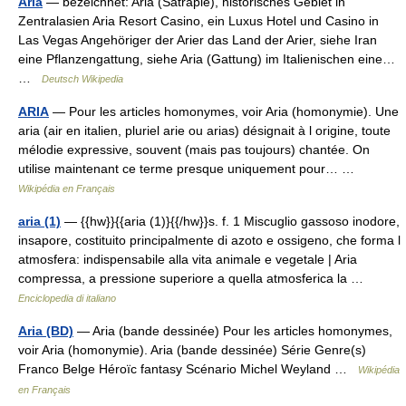
Aria
— bezeichnet: Aria (Satrapie), historisches Gebiet in
Zentralasien Aria Resort Casino, ein Luxus Hotel und Casino in
Las Vegas Angehöriger der Arier das Land der Arier, siehe Iran
eine Pflanzengattung, siehe Aria (Gattung) im Italienischen eine…
…
Deutsch Wikipedia
ARIA
— Pour les articles homonymes, voir Aria (homonymie). Une
aria (air en italien, pluriel arie ou arias) désignait à l origine, toute
mélodie expressive, souvent (mais pas toujours) chantée. On
utilise maintenant ce terme presque uniquement pour… …
Wikipédia en Français
aria (1)
— {{hw}}{{aria (1)}{{/hw}}s. f. 1 Miscuglio gassoso inodore,
insapore, costituito principalmente di azoto e ossigeno, che forma l
atmosfera: indispensabile alla vita animale e vegetale | Aria
compressa, a pressione superiore a quella atmosferica la …
Enciclopedia di italiano
Aria (BD)
— Aria (bande dessinée) Pour les articles homonymes,
voir Aria (homonymie). Aria (bande dessinée) Série Genre(s)
Franco Belge Héroïc fantasy Scénario Michel Weyland …
Wikipédia
en Français