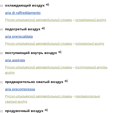
охлаждающий воздух
88
aria di raffreddamento
Русско-итальянский автомобильный словарь
охлаждающий воздух
>
подогретый воздух
89
aria preriscaldata
Русско-итальянский автомобильный словарь
подогретый воздух
>
поступающий внутрь воздух
90
aria aspirata
Русско-итальянский автомобильный словарь
поступающий внутрь
>
воздух
предварительно сжатый воздух
91
aria precompressa
Русско-итальянский автомобильный словарь
предварительно
>
сжатый воздух
продувочный воздух
92