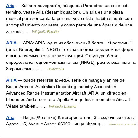
Aria
— Saltar a navegación, búsqueda Para otros usos de este
término, véase Aria (desambiguación). Un aria es una pieza
musical para ser cantada por una voz solista, habitualmente con
acompañamiento orquestal y como parte de una ópera o de una
zarzuela …
Wikipedia Español
ARIA
— ARIA: ARIA одно из обозначений белка Нейрегулин 1
(англ. Neuregulin 1; NRG1), отличающегося обилием изоформ
и выполняемых в организме функций. Структура белка
определяется одноимённым геном (NRG1), расположенным на
8 хромосоме.… …
Википедия
ARIA
— puede referirse a: ARIA, serie de manga y anime de
Kozue Amano. Australian Recording Industry Association.
Advanced Range Instrumentation Aircraft. ARIA, un cifrado en
bloque estándar coreano. Apollo Range Instrumentation Aircraft.
Véase también… …
Wikipedia Español
Aria
— (Ницца,Франция) Категория отеля: 3 звездочный отель
Адрес: 15, Avenue Auber, 06000 Ницца, Франц …
Каталог отелей