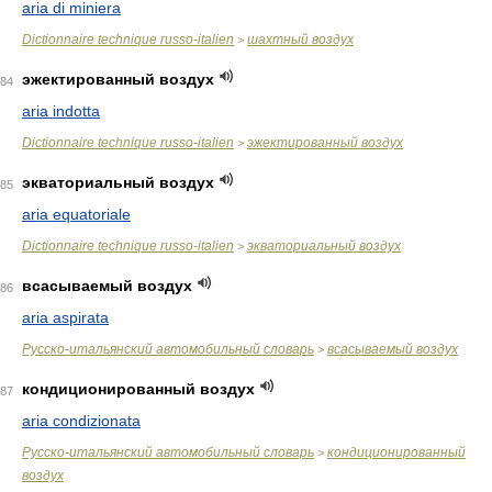
aria di miniera
Dictionnaire technique russo-italien
шахтный воздух
>
эжектированный воздух
84
aria indotta
Dictionnaire technique russo-italien
эжектированный воздух
>
экваториальный воздух
85
aria equatoriale
Dictionnaire technique russo-italien
экваториальный воздух
>
всасываемый воздух
86
aria aspirata
Русско-итальянский автомобильный словарь
всасываемый воздух
>
кондиционированный воздух
87
aria condizionata
Русско-итальянский автомобильный словарь
кондиционированный
>
воздух