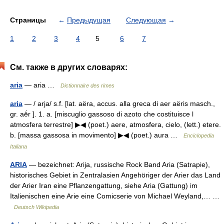
Страницы
←
Предыдущая
Следующая
→
1
2
3
4
5
6
7
См. также в других словарях:
aria
— aria …
Dictionnaire des rimes
aria
— / arja/ s.f. [lat. aëra, accus. alla greca di aer aëris masch.,
gr. aḗr ]. 1. a. [miscuglio gassoso di azoto che costituisce l
atmosfera terrestre] ▶◀ (poet.) aere, atmosfera, cielo, (lett.) etere.
b. [massa gassosa in movimento] ▶◀ (poet.) aura …
Enciclopedia
Italiana
ARIA
— bezeichnet: Arija, russische Rock Band Aria (Satrapie),
historisches Gebiet in Zentralasien Angehöriger der Arier das Land
der Arier Iran eine Pflanzengattung, siehe Aria (Gattung) im
Italienischen eine Arie eine Comicserie von Michael Weyland,… …
Deutsch Wikipedia