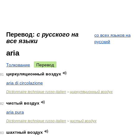
Перевод:
с русского на
со всех языков на
все языки
русский
aria
Толкование
Перевод
циркуляционный воздух
81
aria di circolazione
Dictionnaire technique russo-italien
циркуляционный воздух
>
чистый воздух
82
aria pura
Dictionnaire technique russo-italien
чистый воздух
>
шахтный воздух
83