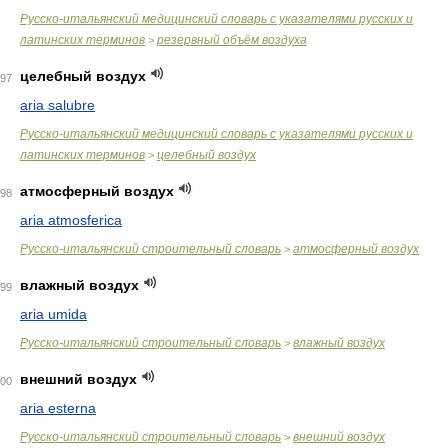
Русско-итальянский медицинский словарь с указателями русских и
латинских терминов
резервный объём воздуха
>
целебный воздух
97
aria salubre
Русско-итальянский медицинский словарь с указателями русских и
латинских терминов
целебный воздух
>
атмосферный воздух
98
aria atmosferica
Русско-итальянский строительный словарь
атмосферный воздух
>
влажный воздух
99
aria umida
Русско-итальянский строительный словарь
влажный воздух
>
внешний воздух
00
aria esterna
Русско-итальянский строительный словарь
внешний воздух
>