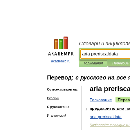
Словари и энциклоп
academic.ru
Толкования
Переводы
Перевод:
с русского на все
aria prerisc
Со всех языков на:
Русский
Толкование
Перев
С русского на:
предварительно
п
1
Итальянский
aria
preriscaldata
Dictionnaire
technique
ru