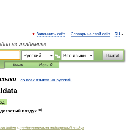
Запомнить сайт
Словарь на свой сайт
RU
едии на Академике
Найти!
Книги
Игры ⚽
 языки
со всех языков на русский
aldata
од
одогретый
воздух
sso
-
italien
предварительно
подогретый
воздух
>