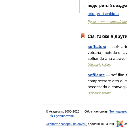
подогретый
возду
2
aria
preriscaldata
Русско
-
итальянский
ав
См
.
также
в
друг
soffiatura
—
sof
·
fia
·
t
vetraria
,
metodo
di
la
soffiando
aria
attrave
Dizionario
italiano
soffiante
—
sof
·
fiàn
·
compressore
atto
a
i
necessaria
a
convoglia
Dizionario
italiano
© Академик, 2000-2026
Обратная связь:
Техподдерж
👣 Путешествия
Экспорт словарей на сайты
, сделанные на PHP,
Jo