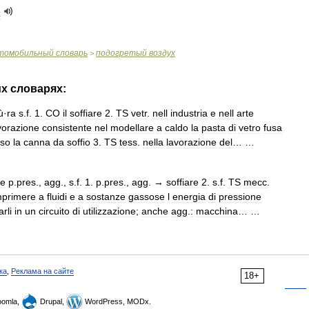
х
томобильный
словарь
подогретый
воздух
>
их
словарях:
ù
·
ra
s
.
f
.
1
.
CO
il
soffiare
2
.
TS
vetr
.
nell
industria
e
nell
arte
vorazione
consistente
nel
modellare
a
caldo
la
pasta
di
vetro
fusa
rso
la
canna
da
soffio
3
.
TS
tess
.
nella
lavorazione
del
… …
te
p
.
pres
.,
agg
.,
s
.
f
.
1
.
p
.
pres
.,
agg
. →
soffiare
2
.
s
.
f
.
TS
mecc
.
mprimere
a
fluidi
e
a
sostanze
gassose
l
energia
di
pressione
rli
in
un
circuito
di
utilizzazione
;
anche
agg
.
:
macchina
… …
ка
,
Реклама на сайте
18+
omla,
Drupal,
WordPress, MODx.