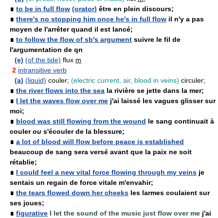
∎
to be in full flow
(orator)
être en plein discours;
∎
there's no stopping him once he's in full flow
il n'y a pas
moyen de l'arrêter quand il est lancé;
∎
to follow the flow of sb's argument
suivre le fil de
l'argumentation de qn
(e)
(of the tide)
flux
m
2
intransitive verb
(a)
(liquid)
couler;
(electric current, air, blood in veins)
circuler;
∎
the river flows into the sea
la rivière se jette dans la mer;
∎
I let the waves flow over me
j'ai laissé les vagues glisser sur
moi;
∎
blood was still flowing from the wound
le sang continuait à
couler
ou
s'écouler de la blessure;
∎
a lot of blood will flow before peace is established
beaucoup de sang sera versé avant que la paix ne soit
rétablie;
∎
I could feel a new vital force flowing through my veins
je
sentais un regain de force vitale m'envahir;
∎
the tears flowed down her cheeks
les larmes coulaient sur
ses joues;
∎
figurative
I let the sound of the music just flow over me
j'ai