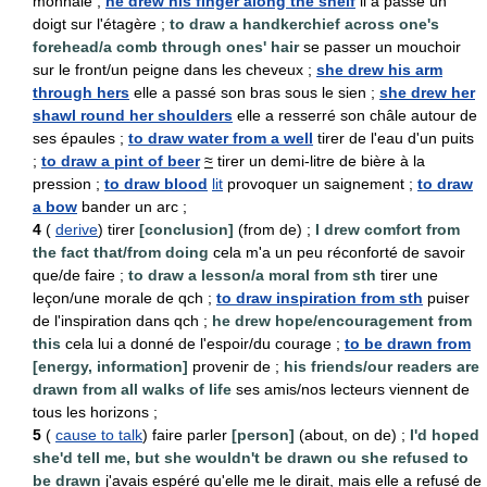
monnaie ;
he drew his finger along the shelf
il a passé un
doigt sur l'étagère ;
to draw a handkerchief across one's
forehead/a comb through ones' hair
se passer un mouchoir
sur le front/un peigne dans les cheveux ;
she drew his arm
through hers
elle a passé son bras sous le sien ;
she drew her
shawl round her shoulders
elle a resserré son châle autour de
ses épaules ;
to draw water from a well
tirer de l'eau d'un puits
;
to draw a pint of beer
≈
tirer un demi-litre de bière à la
pression ;
to draw blood
lit
provoquer un saignement ;
to draw
a bow
bander un arc ;
4
(
derive
) tirer
[conclusion]
(from de) ;
I drew comfort from
the fact that/from doing
cela m'a un peu réconforté de savoir
que/de faire ;
to draw a lesson/a moral from sth
tirer une
leçon/une morale de qch ;
to draw inspiration from sth
puiser
de l'inspiration dans qch ;
he drew hope/encouragement from
this
cela lui a donné de l'espoir/du courage ;
to be drawn from
[energy, information]
provenir de ;
his friends/our readers are
drawn from all walks of life
ses amis/nos lecteurs viennent de
tous les horizons ;
5
(
cause to talk
) faire parler
[person]
(about, on de) ;
I'd hoped
she'd tell me, but she wouldn't be drawn ou she refused to
be drawn
j'avais espéré qu'elle me le dirait, mais elle a refusé de