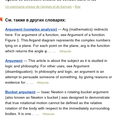
Un panorama unique de l'anglais et du français
flow
>
См. также в других словарях:
Argument (complex analysis)
— Arg (mathematics) redirects
here. For argument of a function, see Argument of a function.
Figure 1. This Argand diagram represents the complex numbers
lying on a plane. For each point on the plane, arg is the function
which returns the angle φ.… …
Wikipedia
Argument
— This article is about the subject as it is studied in
logic and philosophy. For other uses, see Argument
(disambiguation). In philosophy and logic, an argument is an
attempt to persuade someone of something, by giving reasons or
evidence for… …
Wikipedia
Bucket argument
— Isaac Newton s rotating bucket argument
(also known as Newton s bucket ) was designed to demonstrate
that true rotational motion cannot be defined as the relative
rotation of the body with respect to the immediately surrounding
bodies. It is one… …
Wikipedia