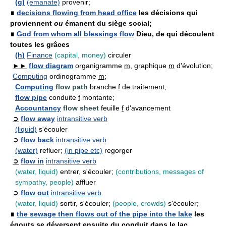
(g)
(emanate)
provenir;
∎
decisions flowing from head office
les décisions qui
proviennent
ou
émanent du siège social;
∎
God from whom all blessings flow
Dieu, de qui découlent
toutes les grâces
(h)
Finance
(capital, money)
circuler
►►
flow diagram
organigramme
m
, graphique
m
d'évolution;
Computing
ordinogramme
m
;
Computing
flow path
branche
f
de traitement;
flow pipe
conduite
f
montante;
Accountancy
flow sheet
feuille
f
d'avancement
➲
flow away
intransitive verb
(liquid)
s'écouler
➲
flow back
intransitive verb
(water)
refluer;
(in pipe etc)
regorger
➲
flow in
intransitive verb
(water, liquid)
entrer, s'écouler;
(contributions, messages of
sympathy, people)
affluer
➲
flow out
intransitive verb
(water, liquid)
sortir, s'écouler;
(people, crowds)
s'écouler;
∎
the sewage then flows out of the pipe into the lake
les
égouts se déversent ensuite du conduit dans le lac