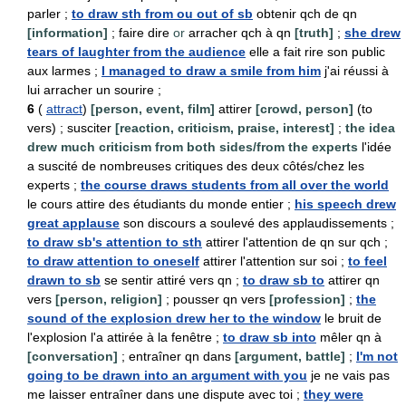
parler ;
to draw sth from ou out of sb
obtenir qch de qn
[information]
; faire dire
or
arracher qch à qn
[truth]
;
she drew
tears of laughter from the audience
elle a fait rire son public
aux larmes ;
I managed to draw a smile from him
j'ai réussi à
lui arracher un sourire ;
6
(
attract
)
[person, event, film]
attirer
[crowd, person]
(to
vers) ; susciter
[reaction, criticism, praise, interest]
;
the idea
drew much criticism from both sides/from the experts
l'idée
a suscité de nombreuses critiques des deux côtés/chez les
experts ;
the course draws students from all over the world
le cours attire des étudiants du monde entier ;
his speech drew
great applause
son discours a soulevé des applaudissements ;
to draw sb's attention to sth
attirer l'attention de qn sur qch ;
to draw attention to oneself
attirer l'attention sur soi ;
to feel
drawn to sb
se sentir attiré vers qn ;
to draw sb to
attirer qn
vers
[person, religion]
; pousser qn vers
[profession]
;
the
sound of the explosion drew her to the window
le bruit de
l'explosion l'a attirée à la fenêtre ;
to draw sb into
mêler qn à
[conversation]
; entraîner qn dans
[argument, battle]
;
I'm not
going to be drawn into an argument with you
je ne vais pas
me laisser entraîner dans une dispute avec toi ;
they were