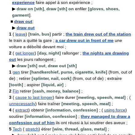
experience
faire appel à son expérience ;
▶
draw on [sth]
,
draw [sth] on
enfiler
[gloves, shoes,
garment]
.
■
draw out
:
▶
draw out
1
(
leave
)
[train, bus]
partir ;
the train drew out of the station
le train a quitté la gare ;
a car drew out in front of me
une
voiture a déboîté devant moi ;
2
(
get longer
)
[day, night]
rallonger ;
the nights are drawing
out
les jours rallongent ;
▶
draw [sth] out
,
draw out [sth]
1
gen
tirer
[handkerchief, purse, cigarette, knife]
(from, out of
de) ; retirer
[splinter, nail, cork]
(from, out of de) ; extraire
[tooth]
; aspirer
[liquid, air]
;
2
Fin
retirer
[cash, money, balance]
;
3
(
cause to last longer
) faire durer
[meeting, speech, meal]
; (
unnecessarily
) faire traîner
[meeting, speech, meal]
;
4
(
extract
) obtenir
[information, confession]
; (
using force
)
soutirer
[information, confession]
;
they managed to draw a
confession out of him
ils ont réussi à lui soutirer des aveux ;
5
Tech
(
stretch
) étirer
[wire, thread, glass, metal]
;