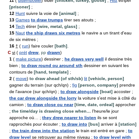
11
(
disembowel
) vider
[chicken, turkey, goose]
;
Hist
étriper
[prisoner]
;
12
Hunt
suivre la voie de
[animal]
;
13
Games
to draw trumps
tirer ses atouts ;
14
Tech
étirer
[wire, metal, glass]
;
15
Naut
the ship draws six metres
le navire a un tirant d'eau
de six mètres ;
16
†
(
run
) faire couler
[bath]
.
C
vi
(
prét
drew
,
pp
drawn
)
1
(
make picture
) dessiner ;
he draws very well
il dessine très
bien ;
to draw round ou around sth
dessiner en suivant les
contours de
[hand, template]
;
2
(
move
)
to draw ahead (of sth/sb)
lit
[vehicle, person]
gagner du terrain (sur qch/qn) ;
fig
[person, company]
prendre
de l'avance (sur qch/qn) ;
to draw alongside
[boat]
accoster ;
the car drew alongside the lorry
la voiture s'est mise à côté du
camion ;
to draw close ou near
[time, date, ordeal]
approcher
;
the time/day is drawing close when…
l'heure/le jour
approche où… ;
they drew nearer to listen
ils se sont
rapprochés pour écouter ;
to draw into
[bus]
arriver à
[station]
;
the train drew into the station
le train est entré en gare ;
to
draw level
se retrouver au même niveau ;
to draw level with