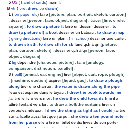
5
US
(
hand of cards
) main
f
.
B
vtr
(
prét
drew
,
pp
drawn
)
1
(
on paper etc
) faire
[picture, plan, portrait, sketch, cartoon]
; dessiner
[person, face, object, diagram]
; tracer
[line, circle,
square]
;
to draw a picture
lit
faire un dessin, dessiner ;
to
draw (a picture of) a boat
dessiner un bateau ;
to draw a map
(
giving directions
) faire un plan ; (
in school
) dessiner une carte ;
to draw sb sth
,
to draw sth for sb
faire qch à qn
[picture,
plan, cartoon, sketch]
; dessiner qch à qn
[person, face,
object, diagram]
;
2
fig
dépeindre
[character, picture]
; faire
[analogy,
comparison, distinction, parallel]
;
3
(
pull
)
[animal, car, engine]
tirer
[object, cart, rope, plough]
;
[machine, suction]
aspirer
[liquid, gas]
;
to draw a plough
along
tirer une charrue ;
the water is drawn along the pipe
l'eau est aspirée dans le tuyau ;
I drew the book towards me
j'ai tiré le livre vers moi ;
he drew the child towards him
il a
attiré l'enfant vers lui ;
to draw a bolt/the curtains
tirer un
verrou/les rideaux ;
I drew the string as tight as I could
j'ai tiré
sur la ficelle aussi fort que j'ai pu ;
she drew a ten pound note
from her purse
elle a tiré un billet de dix livres de son porte-