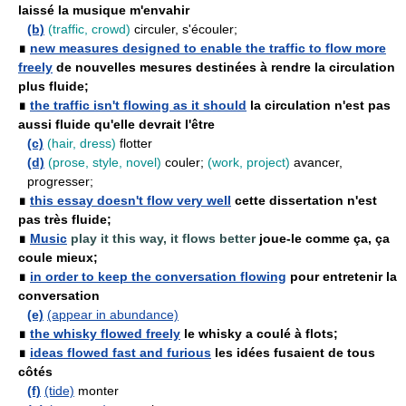
laissé la musique m'envahir
(b)
(traffic, crowd)
circuler, s'écouler;
∎
new measures designed to enable the traffic to flow more
freely
de nouvelles mesures destinées à rendre la circulation
plus fluide;
∎
the traffic isn't flowing as it should
la circulation n'est pas
aussi fluide qu'elle devrait l'être
(c)
(hair, dress)
flotter
(d)
(prose, style, novel)
couler;
(work, project)
avancer,
progresser;
∎
this essay doesn't flow very well
cette dissertation n'est
pas très fluide;
∎
Music
play it this way, it flows better
joue-le comme ça, ça
coule mieux;
∎
in order to keep the conversation flowing
pour entretenir la
conversation
(e)
(appear in abundance)
∎
the whisky flowed freely
le whisky a coulé à flots;
∎
ideas flowed fast and furious
les idées fusaient de tous
côtés
(f)
(tide)
monter