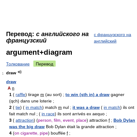
Перевод:
с английского на
с французского на
французский
английский
argument+diagram
Толкование
Перевод
draw
1
draw
A
n
1
(
raffle
) tirage
m
(au sort) ;
to win (sth in) a draw
gagner
(qch) dans une loterie ;
2
(
tie
) (
in match
) match
m
nul ;
it was a draw
(
in match
) ils ont
fait match nul ; (
in race
) ils sont arrivés ex aequo ;
3
(
attraction
) (
person, film, event, place
) attraction
f
;
Bob Dylan
was the big draw
Bob Dylan était la grande attraction ;
4
(
on cigarette, pipe
) bouffée
f
;