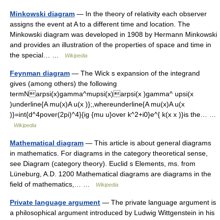
Minkowski diagram
— In the theory of relativity each observer
assigns the event at A to a different time and location. The
Minkowski diagram was developed in 1908 by Hermann Minkowski
and provides an illustration of the properties of space and time in
the special… …
Wikipedia
Feynman diagram
— The Wick s expansion of the integrand
gives (among others) the following
termNarpsi(x)gamma^mupsi(x)arpsi(x )gamma^ upsi(x
)underline{A mu(x)A u(x )};,whereunderline{A mu(x)A u(x
)}=int{d^4pover(2pi)^4}{ig {mu u}over k^2+i0}e^{ k(x x )}is the… …
Wikipedia
Mathematical diagram
— This article is about general diagrams
in mathematics. For diagrams in the category theoretical sense,
see Diagram (category theory). Euclid s Elements, ms. from
Lüneburg, A.D. 1200 Mathematical diagrams are diagrams in the
field of mathematics,… …
Wikipedia
Private language argument
— The private language argument is
a philosophical argument introduced by Ludwig Wittgenstein in his