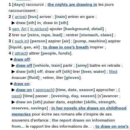
1
[days]
raccourcir ;
the nights are drawing in
les jours
raccourcissent ;
2
(
arrive
)
[bus]
arriver ;
[train]
entrer en gare ;
▶
draw [sth] in
,
draw in [sth]
1
gen
,
Art
(
in picture
) ajouter
[background, detail]
;
2
tirer sur
[reins, rope, lead]
; rentrer
[stomach, claws]
;
3
(
suck in
)
[person]
aspirer
[air]
;
[pump, machine]
aspirer
[liquid, gas, air]
;
to draw in one's breath
inspirer ;
4
(
attract
) attirer
[people, funds]
.
■
draw off
:
▶
draw off
[vehicle, train]
partir ;
[army]
battre en retraite ;
▶
draw [sth] off
,
draw off [sth]
tirer
[beer, water]
;
Med
évacuer
[fluid]
; retirer, ôter
[gloves]
.
■
draw on
:
▶
draw on
(
approach
)
[time, date, season]
approcher ; (
pass
)
[time]
passer ;
[evening, day, season]
(s')avancer ;
▶
draw on [sth]
puiser dans, exploiter
[skills, strength,
reserves, savings]
;
in her novels she draws on childhood
memories
pour écrire ses romans elle s'inspire de ses
souvenirs d'enfance ;
the report draws on information
from…
le rapport tire des informations de… ;
to draw on one's