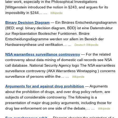
later work, especially in the Philosophical Investigations
[Wittgenstein introduced the notion in §243, and argues for its
impossibility in §244… …
Wikipedia
Binary Decision Diagram
— Ein Binäres Entscheidungsdiagramm
(BED; engl. binary decision diagram, BDD) ist eine Datenstruktur
zur Repräsentation Boolescher Funktionen. Binäre
Entscheidungsdiagramme werden vor allem im Bereich der
Hardwaresynthese und verifikation… …
Deutsch Wikipedia
NSA warrantless surveillance controversy
— For the related
controversy about data mining of domestic call records see NSA
call database. National Security Agency logo The NSA warrantless
surveillance controversy (AKA Warrantless Wiretapping ) concerns
surveillance of persons within the… …
Wikipedia
Arguments for and against drug prohibition
— Arguments
about the prohibition of drugs, and over drug policy reform, are
subjects of considerable controversy. The following is a
presentation of major drug policy arguments, including those for
drug law enforcement on one side of the debate,… …
Wikipedia