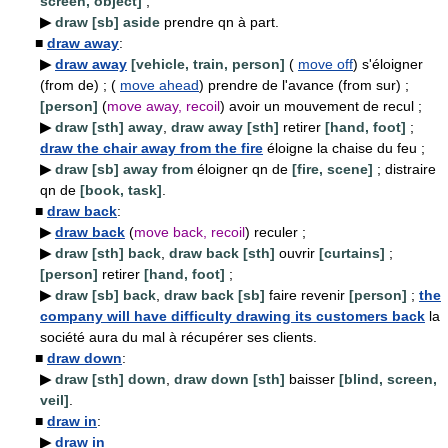
screen, object]
;
▶
draw [sb] aside
prendre qn à part.
■
draw away
:
▶
draw away
[vehicle, train, person]
(
move off
) s'éloigner
(from de) ; (
move ahead
) prendre de l'avance (from sur) ;
[person]
(
move away, recoil
) avoir un mouvement de recul ;
▶
draw [sth] away
,
draw away [sth]
retirer
[hand, foot]
;
draw the chair away from the fire
éloigne la chaise du feu ;
▶
draw [sb] away from
éloigner qn de
[fire, scene]
; distraire
qn de
[book, task]
.
■
draw back
:
▶
draw back
(
move back, recoil
) reculer ;
▶
draw [sth] back
,
draw back [sth]
ouvrir
[curtains]
;
[person]
retirer
[hand, foot]
;
▶
draw [sb] back
,
draw back [sb]
faire revenir
[person]
;
the
company will have difficulty drawing its customers back
la
société aura du mal à récupérer ses clients.
■
draw down
:
▶
draw [sth] down
,
draw down [sth]
baisser
[blind, screen,
veil]
.
■
draw in
:
▶
draw in