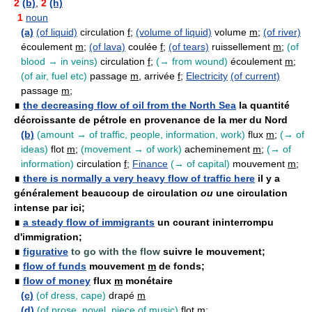
2
(b)
,
2
(h)
1
noun
(a)
(of liquid)
circulation
f
;
(volume of liquid)
volume
m
;
(of river)
écoulement
m
;
(of lava)
coulée
f
;
(of tears)
ruissellement
m
;
(of
blood → in veins)
circulation
f
;
(→ from wound)
écoulement
m
;
(of air, fuel etc)
passage
m
, arrivée
f
;
Electricity
(of current)
passage
m
;
∎
the decreasing flow of oil from the North Sea
la quantité
décroissante de pétrole en provenance de la mer du Nord
(b)
(amount → of traffic, people, information, work)
flux
m
;
(→ of
ideas)
flot
m
;
(movement → of work)
acheminement
m
;
(→ of
information)
circulation
f
;
Finance
(→ of capital)
mouvement
m
;
∎
there is normally a very heavy flow of traffic here
il y a
généralement beaucoup de circulation
ou
une circulation
intense par ici;
∎
a steady flow of immigrants
un courant ininterrompu
d'immigration;
∎
figurative
to go with the flow
suivre le mouvement;
∎
flow of funds
mouvement
m
de fonds;
∎
flow of money
flux
m
monétaire
(c)
(of dress, cape)
drapé
m
(d)
(of prose, novel, piece of music)
flot
m
;