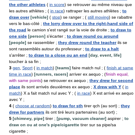
the other athletes
(
in score
) se retrouver au même niveau que
les autres athlètes ; (
in race
) rattraper les autres athlètes ;
to
draw over
[vehicle]
(
stop
) se ranger ; (
still moving
) se rabattre
vers le bas-côté ;
the lorry drew over to the right-hand side of
the road
le camion s'est rangé sur la voie de droite ;
to draw to
one side
[person]
s'écarter ;
to draw round ou around
[people]
se rassembler ;
they drew round the teacher
ils se
sont rassemblés autour du professeur ;
to draw to a halt
s'arrêter ;
to draw to a close ou an end
[day, event, life]
toucher à sa fin ;
3
gen
,
Sport
(
in match
)
[teams]
faire match nul ; (
finish at same
time in race
)
[runners, racers]
arriver ex aequo ; (
finish equal,
with same points
) se retrouver ex aequo ;
they drew for second
place
ils sont arrivés deuxièmes ex aequo ;
X drew with Y
(
in
match
) X a fait match nul avec Y ; (
in race
) X est arrivé ex aequo
avec Y ;
4
(
choose at random
)
to draw for sth
tirer qch (au sort) ;
they
drew for partners
ils ont tiré leurs partenaires (au sort) ;
5
[chimney, pipe]
tirer ;
[pump, vacuum cleaner]
aspirer ;
to
draw on ou at one's pipe/cigarette
tirer sur sa pipe/sa
cigarette ;