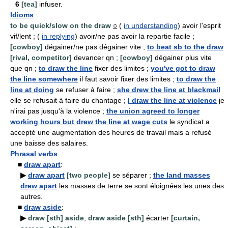
6
[tea]
infuser.
Idioms
to be quick/slow on the draw
○
(
in understanding
) avoir l'esprit
vif/lent ; (
in replying
) avoir/ne pas avoir la repartie facile ;
[cowboy]
dégainer/ne pas dégainer vite ;
to beat sb to the draw
[rival, competitor]
devancer qn ;
[cowboy]
dégainer plus vite
que qn ;
to draw the line
fixer des limites ;
you've got to draw
the line somewhere
il faut savoir fixer des limites ;
to draw the
line at doing
se refuser à faire ;
she drew the line at blackmail
elle se refusait à faire du chantage ;
I draw the line at violence
je
n'irai pas jusqu'à la violence ;
the union agreed to longer
working hours but drew the line at wage cuts
le syndicat a
accepté une augmentation des heures de travail mais a refusé
une baisse des salaires.
Phrasal verbs
■
draw apart
:
▶
draw apart
[two people]
se séparer ;
the land masses
drew apart
les masses de terre se sont éloignées les unes des
autres.
■
draw aside
:
▶
draw [sth] aside
,
draw aside [sth]
écarter
[curtain,