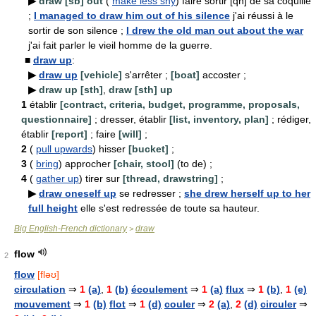
▶
draw [sb] out
(
make less shy
) faire sortir [qn] de sa coquille
;
I managed to draw him out of his silence
j'ai réussi à le
sortir de son silence ;
I drew the old man out about the war
j'ai fait parler le vieil homme de la guerre.
■
draw up
:
▶
draw up
[vehicle]
s'arrêter ;
[boat]
accoster ;
▶
draw up [sth]
,
draw [sth] up
1
établir
[contract, criteria, budget, programme, proposals,
questionnaire]
; dresser, établir
[list, inventory, plan]
; rédiger,
établir
[report]
; faire
[will]
;
2
(
pull upwards
) hisser
[bucket]
;
3
(
bring
) approcher
[chair, stool]
(to de) ;
4
(
gather up
) tirer sur
[thread, drawstring]
;
▶
draw oneself up
se redresser ;
she drew herself up to her
full height
elle s'est redressée de toute sa hauteur.
Big English-French dictionary
draw
>
flow
2
flow
[fləʊ]
circulation
⇒
1
(a)
,
1
(b)
écoulement
⇒
1
(a)
flux
⇒
1
(b)
,
1
(e)
mouvement
⇒
1
(b)
flot
⇒
1
(d)
couler
⇒
2
(a)
,
2
(d)
circuler
⇒