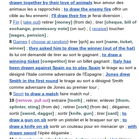
drawn together by their love of animals
leur amour des
animaux les a rapprochés ;
to draw the enemy fire
offrir un
cible au feu ennemi ;
I'll draw their fire
je ferai diversion ;
7
Fin
(
take out
) retirer
[money]
(from de) ; tirer
[cheque, bill of
exchange, promissory note]
(on sur) ; (
receive
) toucher
[wages, pension]
;
8
Games
(
choose at random
) tirer [qch] au sort
[name, ticket,
winner]
;
they asked him to draw the winner (out of the hat)
ils lui ont demandé de tirer au sort le gagnant ;
to draw a
winning ticket
[competitor]
tirer un billet gagnant ;
Italy has
been drawn against Spain ou to play Spain
le tirage au sort a
désigné l'Italie comme adversaire de l'Espagne ;
Jones drew
Smith in the first round
le tirage au sort a désigné Smith
comme adversaire de Jones au premier tour ;
9
Sport
to draw a match
faire match nul ;
10
(
remove, pull out
) extraire
[tooth]
; retirer, enlever
[thorn,
splinter, sting]
(from de) ; retirer
[cork]
(from de) ; dégainer,
sortir
[sword, dagger]
; sortir
[knife, gun]
; tirer
[card]
;
to
draw a gun on sb
sortir un pistolet et le braquer sur qn ;
to
draw a knife on sb
sortir un couteau pour en menacer qn ;
with
drawn sword
l'épée dégainée ;