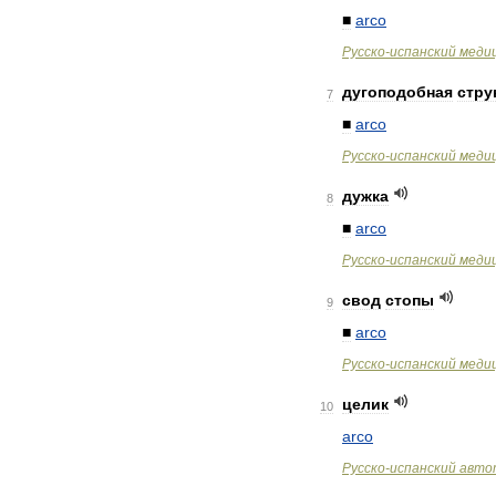
■
arco
Русско
-
испанский
меди
дугоподобная
стру
7
■
arco
Русско
-
испанский
меди
дужка
8
■
arco
Русско
-
испанский
меди
свод
стопы
9
■
arco
Русско
-
испанский
меди
целик
10
arco
Русско
-
испанский
авто