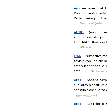
Arco
—
bezeichnet:
B
Provinz
Trentino
in
No
Verlag
,
Verlag
für
Lite
…
Deutsch
Wikipedia
ARCO
— (
an
acrony
2000
,
a
subsidiary
of
LLC
.
ARCO
that
was
…
Wikipedia
arco
—
sustantivo
ma
flexible
con
una
cuer
arco
y
las
flechas
.
2
.
arco
… …
Diccionario
S
Arco
—
Saltar
a
nave
a:
el
arco
(
construcci
construcción
;
el
arco
Wikipedia
Español
Arco
—
can
refer
to: