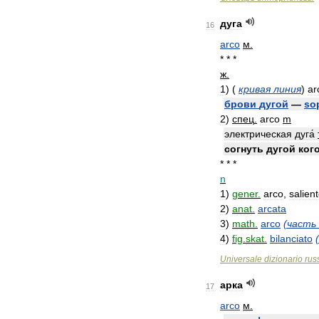
дуга
16
arco
м
.
* * *
ж
.
1
)
(
кривая
линия
)
ar
брови
дугой
—
sop
2
)
спец
.
arco
m
электрическая
дуга́
согнуть
дугой
ког
* * *
n
1
)
gener
.
arco
,
salien
2
)
anat
.
arcata
3
)
math
.
arco
(
часть
4
)
fig
.
skat
.
bilanciato
(
Universale
dizionario
rus
арка
17
arco
м
.