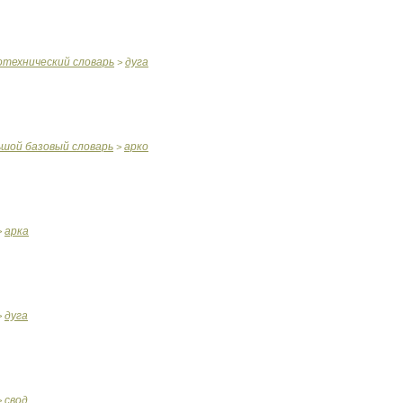
отехнический
словарь
дуга
>
ьшой
базовый
словарь
арко
>
арка
>
дуга
>
свод
>