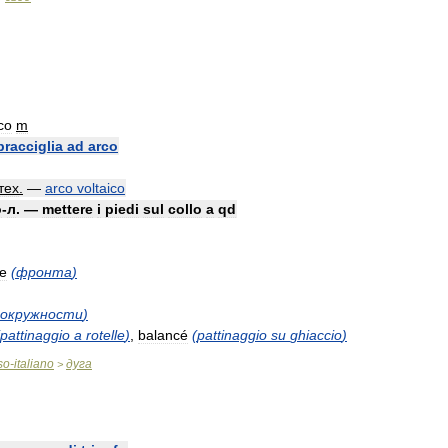
co
m
racciglia
ad
arco
тех
.
—
arco
voltaico
о
-
л
. —
mettere
i
piedi
sul
collo
a
qd
te
(
фронта
)
окружности
)
pattinaggio
a
rotelle
)
,
balancé
(
pattinaggio
su
ghiaccio
)
so
-
italiano
дуга
>