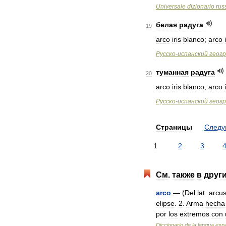
Universale
dizionario
rus
белая
радуга
19
arco
iris
blanco
;
arco
Русско
-
испанский
геог
туманная
радуга
20
arco
iris
blanco
;
arco
Русско
-
испанский
геог
Страницы
След
1
2
3
См
.
также
в
друг
arco
— (
Del
lat
.
arcu
elipse
.
2
.
Arma
hecha
por
los
extremos
con
Diccionario
de
la
lengua
esp