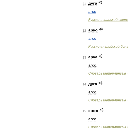
дуга
11
arco
Русско
-
испанский
свет
арко
12
arco
Русско
-
английский
бол
арка
13
arco
.
Словарь
интерлингвы
дуга
14
arco
.
Словарь
интерлингвы
свод
15
arco
.
Словарь
интерлингвы