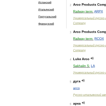
Испанский
Arco
Products
Com
2
Итальянский
Railway
term:
ARPX
Португальский
Универсальный
русско
-
Company
Французский
Arco
Products
Com
3
Railway
term:
RCOX
Универсальный
русско
-
Company
Luke
Arco
4
Sakhalin
S:
LA
Универсальный
русско
-
дуга
5
arco
Русско
-
итальянский
ав
арка
6