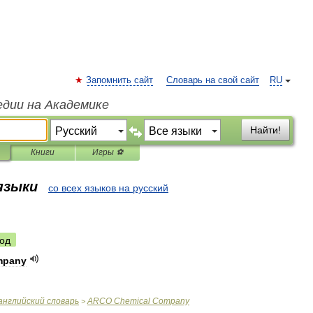
Запомнить сайт
Словарь на свой сайт
RU
едии на Академике
Найти!
Книги
Игры ⚽
 языки
со всех языков на русский
од
mpany
английский
словарь
ARCO
Chemical
Company
>