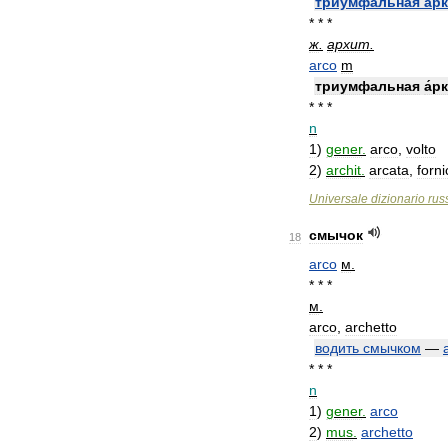
триумфальная
арк
* * *
ж
.
архит
.
arco
m
триумфальная
а́р
* * *
n
1
)
gener
.
arco
,
volto
2
)
archit
.
arcata
,
forni
Universale
dizionario
rus
смычок
18
arco
м
.
* * *
м
.
arco
,
archetto
водить
смычком
—
* * *
n
1
)
gener
.
arco
2
)
mus
.
archetto