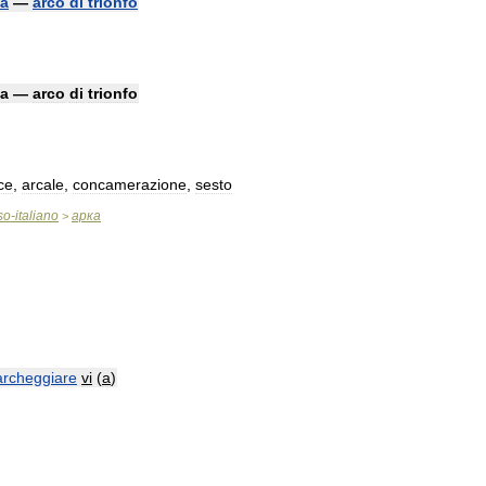
а
—
arco
di
trionfo
ка
—
arco
di
trionfo
ce
,
arcale
,
concamerazione
,
sesto
so
-
italiano
арка
>
archeggiare
vi
(
a
)