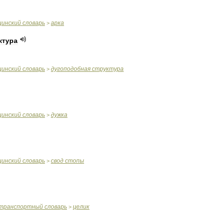
цинский
словарь
арка
>
ктура
цинский
словарь
дугоподобная
структура
>
цинский
словарь
дужка
>
цинский
словарь
свод
стопы
>
транспортный
словарь
целик
>