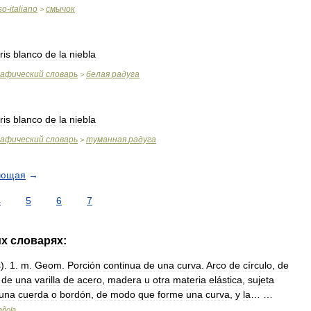
so
-
italiano
смычок
>
iris
blanco
de
la
niebla
рафический
словарь
белая
радуга
>
iris
blanco
de
la
niebla
рафический
словарь
туманная
радуга
>
ующая
→
4
5
6
7
их
словарях:
s
).
1
.
m
.
Geom
.
Porción
continua
de
una
curva
.
Arco
de
círculo
,
de
de
una
varilla
de
acero
,
madera
u
otra
materia
elástica
,
sujeta
una
cuerda
o
bordón
,
de
modo
que
forme
una
curva
,
y
la
… …
añola