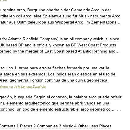
urgruine
Arco
,
Burgruine
oberhalb
der
Gemeinde
Arco
in
der
rditalien
coll
arco
,
eine
Spielanweisung
für
Musikinstrumente
Arco
ratur
aus
Ostmitteleuropa
aus
Wuppertal
Arco
,
im
Zementations
…
m
for
Atlantic
Richfield
Company
)
is
an
oil
company
which
is
,
since
UK
based
BP
and
is
officially
known
as
BP
West
Coast
Products
formed
by
the
merger
of
East
Coast
based
Atlantic
Refining
and
…
sculino
1
.
Arma
para
arrojar
flechas
formada
por
una
varilla
da
atada
en
sus
extremos:
Los
indios
eran
diestros
en
el
uso
del
Área:
geometría
Porción
continua
de
una
curva
geométrica:
alamanca
de
la
Lengua
Española
gación
,
búsqueda
Según
el
contexto
,
la
palabra
arco
puede
referir
ón
),
elemento
arquitectónico
que
permite
abrir
vanos
en
una
continuo
,
un
tipo
de
elemento
estructural
;
el
arco
geométrico
,… …
Contents
1
Places
2
Companies
3
Music
4
Other
uses
Places