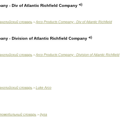
pany
-
Div
of
Atlantic
Richfield
Company
английский
словарь
Arco
Products
Company
-
Div
of
Atlantic
Richfield
>
pany
-
Division
of
Atlantic
Richfield
Company
английский
словарь
Arco
Products
Company
-
Division
of
Atlantic
Richfield
>
английский
словарь
Luke
Arco
>
томобильный
словарь
дуга
>