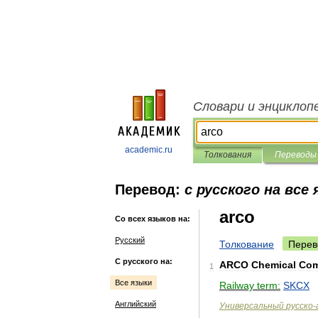
Словари и энциклоп
academic.ru
Толкования
Переводы
Перевод:
с русского на все
arco
Со всех языков на:
Русский
Толкование
Перев
С русского на:
ARCO
Chemical
Co
1
Все языки
Railway
term:
SKCX
Английский
Универсальный
русско
-