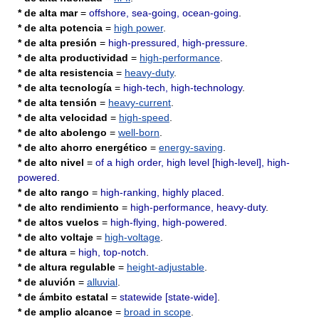
* de alta mar
=
offshore, sea-going, ocean-going
.
* de alta potencia
=
high power
.
* de alta presión
=
high-pressured, high-pressure
.
* de alta productividad
=
high-performance
.
* de alta resistencia
=
heavy-duty
.
* de alta tecnología
=
high-tech, high-technology
.
* de alta tensión
=
heavy-current
.
* de alta velocidad
=
high-speed
.
* de alto abolengo
=
well-born
.
* de alto ahorro energético
=
energy-saving
.
* de alto nivel
=
of a high order, high level [high-level], high-
powered
.
* de alto rango
=
high-ranking, highly placed
.
* de alto rendimiento
=
high-performance, heavy-duty
.
* de altos vuelos
=
high-flying, high-powered
.
* de alto voltaje
=
high-voltage
.
* de altura
=
high, top-notch
.
* de altura regulable
=
height-adjustable
.
* de aluvión
=
alluvial
.
* de ámbito estatal
=
statewide [state-wide]
.
* de amplio alcance
=
broad in scope
.