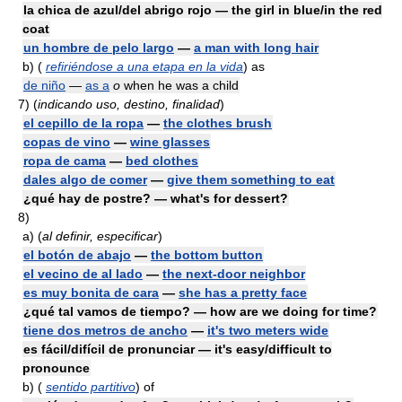
la chica de azul/del abrigo rojo — the girl in blue/in the red
coat
un hombre de pelo largo
—
a man with long hair
b)
(
refiriéndose a una etapa en la vida
) as
de niño
—
as a
o
when he was a child
7)
(
indicando uso, destino, finalidad
)
el cepillo de la ropa
—
the clothes brush
copas de vino
—
wine glasses
ropa de cama
—
bed clothes
dales algo de comer
—
give them something to eat
¿qué hay de postre? — what's for dessert?
8)
a)
(
al definir, especificar
)
el botón de abajo
—
the bottom button
el vecino de al lado
—
the next-door neighbor
es muy bonita de cara
—
she has a pretty face
¿qué tal vamos de tiempo? — how are we doing for time?
tiene dos metros de ancho
—
it's two meters wide
es fácil/difícil de pronunciar — it's easy/difficult to
pronounce
b)
(
sentido partitivo
) of