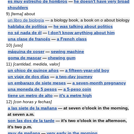
es muy estrecho de hombros
—
he doesn't have very broad
shoulders
9)
[tema]
about
un libro de biología
— a biology book, a book on
o
about biology
hablaba de política
—
he was talking about politics
no sé nada de él
—
I don't know anything about him
una clase de francés
—
a French class
10)
[uso]
máquina de coser
—
sewing machine
goma de mascar
—
chewing gum
11)
[cantidad, medida, valor]
un chico de quince años
—
a fifteen-year-old boy
un viaje de dos días
—
a two-day journey
un embarazo de siete meses
—
a seven-month pregnancy
una moneda de 5 pesos
—
a 5-peso coin
tiene un metro de alto
—
it's a metre high
12)
[con horas y fechas]
a las siete de la mañana
— at seven o'clock in the morning,
at seven a.m.
son las dos de la tarde
— it's two o'clock in the afternoon,
it's two p.m.
muy de mañana
—
very early in the morning