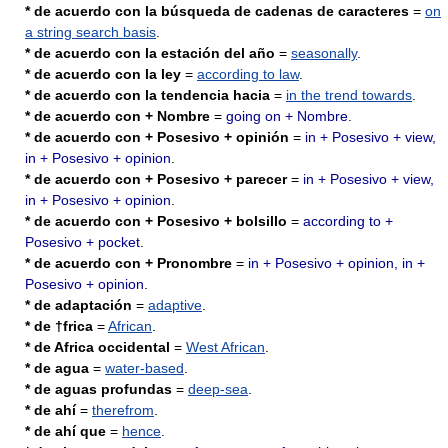
* de acuerdo con la búsqueda de cadenas de caracteres
=
on
a string search basis
.
* de acuerdo con la estación del año
=
seasonally
.
* de acuerdo con la ley
=
according to law
.
* de acuerdo con la tendencia hacia
=
in the trend towards
.
* de acuerdo con + Nombre
=
going on + Nombre
.
* de acuerdo con + Posesivo + opinión
=
in + Posesivo + view,
in + Posesivo + opinion
.
* de acuerdo con + Posesivo + parecer
=
in + Posesivo + view,
in + Posesivo + opinion
.
* de acuerdo con + Posesivo + bolsillo
=
according to +
Posesivo + pocket
.
* de acuerdo con + Pronombre
=
in + Posesivo + opinion, in +
Posesivo + opinion
.
* de adaptación
=
adaptive
.
* de †frica
=
African
.
* de Africa occidental
=
West African
.
* de agua
=
water-based
.
* de aguas profundas
=
deep-sea
.
* de ahí
=
therefrom
.
* de ahí que
=
hence
.