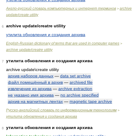
Англо-русский словарь компьютерных и интернет терминов
archive
>
update/create utility
archive update/creatre utility
6
утилита обновления и создания архива
English-Russian dictionary of terms that are used in computer games
>
archive update/creatre utility
утилита обновления и создания архива
7
archive update\create utility
архив наборов данных
—
data set archive
файл помещённый в архив
—
archived file
извлечение из архива
—
archive extraction
не указано имя архива
—
no archive specified
архив на магнитных лентах
—
magnetic tape archive
Русско-английский словарь по информационным технологиям
>
утилита обновления и создания архива
утилита обновления и создания архива
8