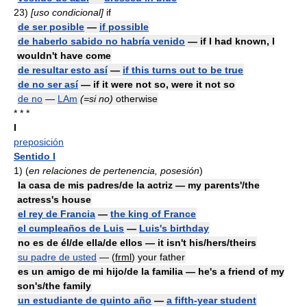
23)
[uso condicional]
if
de ser posible
—
if possible
de haberlo sabido no habría venido
— if I had known, I
wouldn't have come
de resultar esto así
—
if this turns out to be true
de no ser así
— if it were not so, were it not so
de no
—
LAm
(=si no)
otherwise
* * *
I
preposición
Sentido I
1)
(
en relaciones de pertenencia, posesión
)
la casa de mis padres/de la actriz — my parents'/the
actress's house
el rey de Francia
—
the king of France
el cumpleaños de Luis
—
Luis's birthday
no es de él/de ella/de ellos — it isn't his/hers/theirs
su padre de usted
— (
frml
) your father
es un amigo de mi hijo/de la familia — he's a friend of my
son's/the family
un estudiante de quinto año
—
a fifth-year student