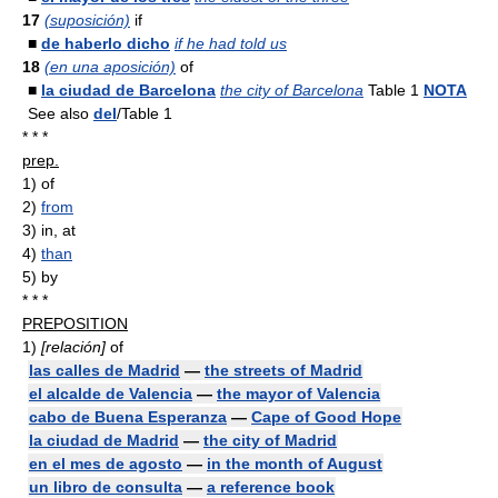
17
(suposición)
if
■
de haberlo dicho
if he had told us
18
(en una aposición)
of
■
la ciudad de Barcelona
the city of Barcelona
Table 1
NOTA
See also
del
/Table 1
* * *
prep.
1)
of
2)
from
3)
in, at
4)
than
5)
by
* * *
PREPOSITION
1)
[relación]
of
las calles de Madrid
—
the streets of Madrid
el alcalde de Valencia
—
the mayor of Valencia
cabo de Buena Esperanza
—
Cape of Good Hope
la ciudad de Madrid
—
the city of Madrid
en el mes de agosto
—
in the month of August
un libro de consulta
—
a reference book