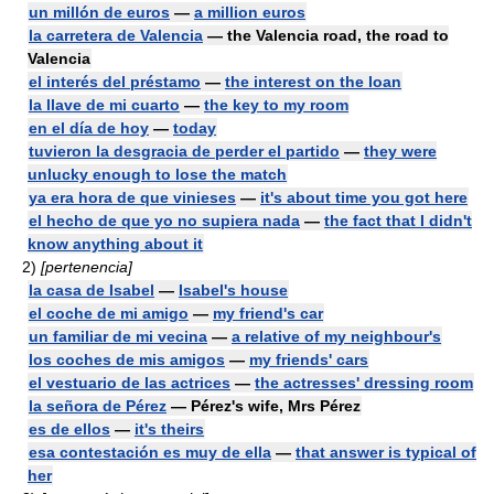
un millón de euros
—
a million euros
la carretera de Valencia
— the Valencia road, the road to
Valencia
el interés del préstamo
—
the interest on the loan
la llave de mi cuarto
—
the key to my room
en el día de hoy
—
today
tuvieron la desgracia de perder el partido
—
they were
unlucky enough to lose the match
ya era hora de que vinieses
—
it's about time you got here
el hecho de que yo no supiera nada
—
the fact that I didn't
know anything about it
2)
[pertenencia]
la casa de Isabel
—
Isabel's house
el coche de mi amigo
—
my friend's car
un familiar de mi vecina
—
a relative of my neighbour's
los coches de mis amigos
—
my friends' cars
el vestuario de las actrices
—
the actresses' dressing room
la señora de Pérez
— Pérez's wife, Mrs Pérez
es de ellos
—
it's theirs
esa contestación es muy de ella
—
that answer is typical of
her