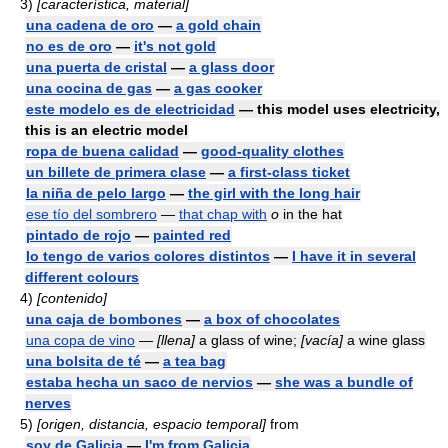
3)
[característica, material]
una cadena de oro
—
a gold chain
no es de oro
—
it's not gold
una puerta de cristal
—
a glass door
una cocina de gas
—
a gas cooker
este modelo es de electricidad
— this model uses electricity,
this is an electric model
ropa de buena calidad
—
good-quality clothes
un billete de primera clase
—
a first-class ticket
la niña de pelo largo
—
the girl with the long hair
ese tío del sombrero
—
that chap with
o
in the hat
pintado de rojo
—
painted red
lo tengo de varios colores distintos
—
I have it in several
different colours
4)
[contenido]
una caja de bombones
—
a box of chocolates
una copa de vino
—
[llena]
a glass of wine;
[vacía]
a wine glass
una bolsita de té
—
a tea bag
estaba hecha un saco de nervios
—
she was a bundle of
nerves
5)
[origen, distancia, espacio temporal]
from
soy de Galicia
—
I'm from Galicia