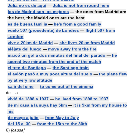
Julia no es de aquí
—
Julia is not from round here
los de Madrid son los mejores
— the ones from Madrid are
the best, the Madrid ones are the best
es de buena familia
—
he's from a good family
vuelo 507 (procedente) de Londres
—
flight 507 from
London
vive a 20km de Madrid
—
she lives 20km from Madrid
aléjate del fuego
—
move away from the fire
marcó un gol a dos minutos del final del partido
—
he
scored two minutes from the end of the match
el tren de Santiago
—
the Santiago train
el avión pasó a muy poca altura del suelo
—
the plane flew
by at very low altitude
salir del cine
—
to come out of the cinema
de... a...
vivió de 1898 a 1937
—
he lived from 1898 to 1937
de mi casa a la suya hay 5km
—
it is 5km from my house to
his
de mayo a julio
—
from May to July
del 15 al 30
—
from the 15th to the 30th
6)
[causa]