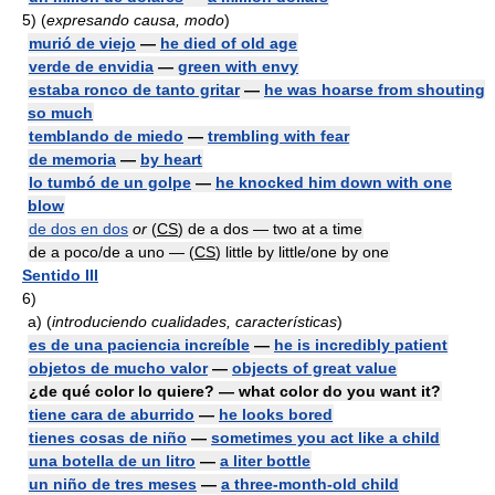
5)
(
expresando causa, modo
)
murió de viejo
—
he died of old age
verde de envidia
—
green with envy
estaba ronco de tanto gritar
—
he was hoarse from shouting
so much
temblando de miedo
—
trembling with fear
de memoria
—
by heart
lo tumbó de un golpe
—
he knocked him down with one
blow
de dos en dos
or
(
CS
) de a dos — two at a time
de a poco/de a uno — (
CS
) little by little/one by one
Sentido III
6)
a)
(
introduciendo cualidades, características
)
es de una paciencia increíble
—
he is incredibly patient
objetos de mucho valor
—
objects of great value
¿de qué color lo quiere? — what color do you want it?
tiene cara de aburrido
—
he looks bored
tienes cosas de niño
—
sometimes you act like a child
una botella de un litro
—
a liter bottle
un niño de tres meses
—
a three-month-old child