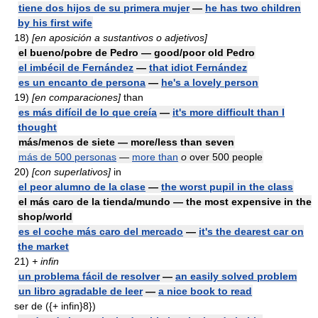
tiene dos hijos de su primera mujer
—
he has two children
by his first wife
18)
[en aposición a sustantivos o adjetivos]
el bueno/pobre de Pedro — good/poor old Pedro
el imbécil de Fernández
—
that idiot Fernández
es un encanto de persona
—
he's a lovely person
19)
[en comparaciones]
than
es más difícil de lo que creía
—
it's more difficult than I
thought
más/menos de siete — more/less than seven
más de 500 personas
—
more than
o
over 500 people
20)
[con superlativos]
in
el peor alumno de la clase
—
the worst pupil in the class
el más caro de la tienda/mundo — the most expensive in the
shop/world
es el coche más caro del mercado
—
it's the dearest car on
the market
21)
+ infin
un problema fácil de resolver
—
an easily solved problem
un libro agradable de leer
—
a nice book to read
ser de ({+ infin}8})