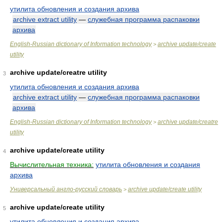
утилита обновления и создания архива
archive extract utility
—
служебная программа распаковки
архива
English-Russian dictionary of Information technology
archive update/create
>
utility
archive update/creatre utility
3
утилита обновления и создания архива
archive extract utility
—
служебная программа распаковки
архива
English-Russian dictionary of Information technology
archive update/creatre
>
utility
archive update/create utility
4
Вычислительная техника:
утилита обновления и создания
архива
Универсальный англо-русский словарь
archive update/create utility
>
archive update/create utility
5
утилита обновления и создания архива