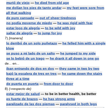
murió de viejo
—
he died from old age
me dolían los pies de tanto andar
—
my feet were sore from
all that walking
de puro cansado
—
out of sheer tiredness
no podía moverse de miedo
—
he was rigid with fear
estar loco de alegría
—
to be wild with joy
saltar de alegría
—
to jump for joy
7)
[manera]
lo derribó de un solo puñetazo
—
he felled him with a single
blow
se puso a mi lado de un salto
—
he jumped to my side
se lo bebió de un trago
—
he drank it all down in one go
de... en...
iban entrando de dos en dos
—
they came in two by two
bajó la escalera de tres en tres
—
he came down the stairs
three at a time
de puerta en puerta
—
from door to door
8)
(=respecto de)
estar mejor de salud
— to be in better health, be better
es fuerte de brazos
—
he has strong arms
paralizado de las dos piernas
—
paralysed in both legs