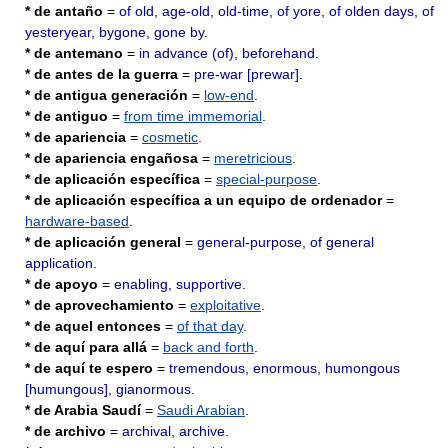
* de antaño
=
of old, age-old, old-time, of yore, of olden days, of
yesteryear, bygone, gone by
.
* de antemano
=
in advance (of), beforehand
.
* de antes de la guerra
=
pre-war [prewar]
.
* de antigua generación
=
low-end
.
* de antiguo
=
from time immemorial
.
* de apariencia
=
cosmetic
.
* de apariencia engañosa
=
meretricious
.
* de aplicación específica
=
special-purpose
.
* de aplicación específica a un equipo de ordenador
=
hardware-based
.
* de aplicación general
=
general-purpose, of general
application
.
* de apoyo
=
enabling, supportive
.
* de aprovechamiento
=
exploitative
.
* de aquel entonces
=
of that day
.
* de aquí para allá
=
back and forth
.
* de aquí te espero
=
tremendous, enormous, humongous
[humungous], gianormous
.
* de Arabia Saudí
=
Saudi Arabian
.
* de archivo
=
archival, archive
.