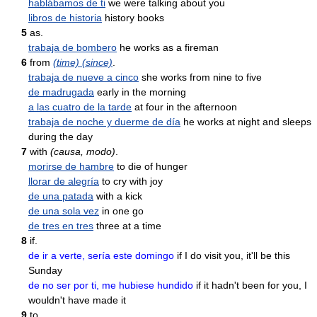
hablábamos de ti
we were talking about you
libros de historia
history books
5
as.
trabaja de bombero
he works as a fireman
6
from
(time) (since)
.
trabaja de nueve a cinco
she works from nine to five
de madrugada
early in the morning
a las cuatro de la tarde
at four in the afternoon
trabaja de noche y duerme de día
he works at night and sleeps
during the day
7
with
(causa, modo)
.
morirse de hambre
to die of hunger
llorar de alegría
to cry with joy
de una patada
with a kick
de una sola vez
in one go
de tres en tres
three at a time
8
if.
de ir a verte, sería este domingo
if I do visit you, it'll be this
Sunday
de no ser por ti, me hubiese hundido
if it hadn't been for you, I
wouldn't have made it
9
to.