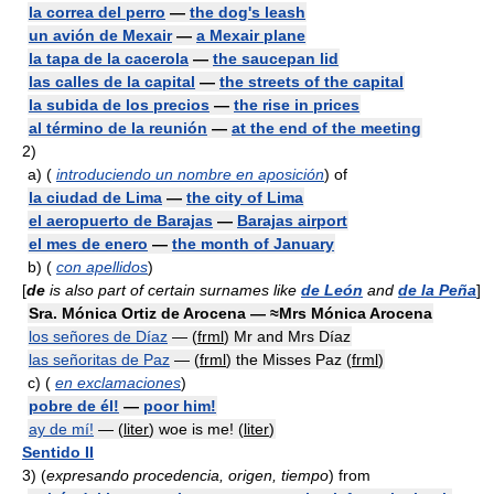
la correa del perro
—
the dog's leash
un avión de Mexair
—
a Mexair plane
la tapa de la cacerola
—
the saucepan lid
las calles de la capital
—
the streets of the capital
la subida de los precios
—
the rise in prices
al término de la reunión
—
at the end of the meeting
2)
a)
(
introduciendo un nombre en aposición
) of
la ciudad de Lima
—
the city of Lima
el aeropuerto de Barajas
—
Barajas airport
el mes de enero
—
the month of January
b)
(
con apellidos
)
[
de
is also part of certain surnames like
de León
and
de la Peña
]
Sra. Mónica Ortiz de Arocena — ≈Mrs Mónica Arocena
los señores de Díaz
— (
frml
) Mr and Mrs Díaz
las señoritas de Paz
— (
frml
) the Misses Paz (
frml
)
c)
(
en exclamaciones
)
pobre de él!
—
poor him!
ay de mí!
— (
liter
) woe is me! (
liter
)
Sentido II
3)
(
expresando procedencia, origen, tiempo
) from