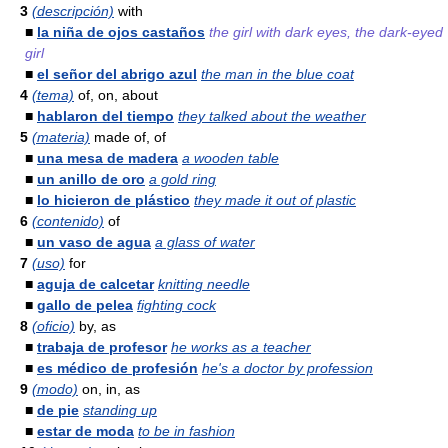
3
(descripción)
with
■
la niña de ojos castaños
the girl with dark eyes, the dark-eyed
girl
■
el señor del abrigo azul
the man in the blue coat
4
(tema)
of, on, about
■
hablaron del tiempo
they talked about the weather
5
(materia)
made of, of
■
una mesa de madera
a wooden table
■
un anillo de oro
a gold ring
■
lo hicieron de plástico
they made it out of plastic
6
(contenido)
of
■
un vaso de agua
a glass of water
7
(uso)
for
■
aguja de calcetar
knitting needle
■
gallo de pelea
fighting cock
8
(oficio)
by, as
■
trabaja de profesor
he works as a teacher
■
es médico de profesión
he's a doctor by profession
9
(modo)
on, in, as
■
de pie
standing up
■
estar de moda
to be in fashion