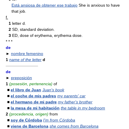
Está ansiosa de obtener ese trabajo
She is anxious to have
that job.
f.
1
letter d.
2
SD, standard deviation.
3
ED, dose of erythema, erythema dose.
* * *
de
►
nombre femenino
1
name of the letter
d
————————
de
►
preposición
1
(posesión, pertenencia)
of
■
el libro de Juan
Juan's book
■
el coche de mis padres
my parents' car
■
el hermano de mi padre
my father's brother
■
la mesa de mi habitación
the table in my bedroom
2
(procedencia, origen)
from
■
soy de Córdoba
I'm from Córdoba
■
viene de Barcelona
she comes from Barcelona