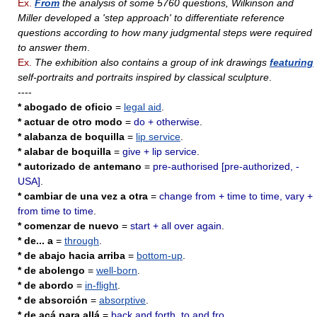
Ex.
From
the analysis of some 5760 questions, Wilkinson and
Miller developed a 'step approach' to differentiate reference
questions according to how many judgmental steps were required
to answer them
.
Ex.
The exhibition also contains a group of ink drawings
featuring
self-portraits and portraits inspired by classical sculpture
.
----
* abogado de oficio
=
legal aid
.
* actuar de otro modo
=
do + otherwise
.
* alabanza de boquilla
=
lip service
.
* alabar de boquilla
=
give + lip service
.
* autorizado de antemano
=
pre-authorised [pre-authorized, -
USA]
.
* cambiar de una vez a otra
=
change from + time to time, vary +
from time to time
.
* comenzar de nuevo
=
start + all over again
.
* de... a
=
through
.
* de abajo hacia arriba
=
bottom-up
.
* de abolengo
=
well-born
.
* de abordo
=
in-flight
.
* de absorción
=
absorptive
.
* de acá para allá
=
back and forth, to and fro
.