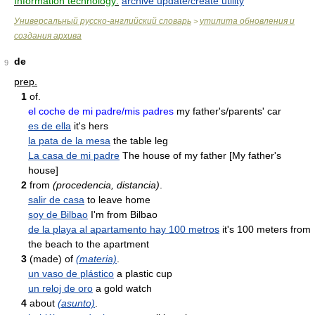
Information technology:
archive update/create utility
Универсальный русско-английский словарь
утилита обновления и
>
создания архива
de
9
prep.
1
of.
el coche de mi padre/mis padres
my father's/parents' car
es de ella
it's hers
la pata de la mesa
the table leg
La casa de mi padre
The house of my father [My father's
house]
2
from
(procedencia, distancia)
.
salir de casa
to leave home
soy de Bilbao
I'm from Bilbao
de la playa al apartamento hay 100 metros
it's 100 meters from
the beach to the apartment
3
(made) of
(materia)
.
un vaso de plástico
a plastic cup
un reloj de oro
a gold watch
4
about
(asunto)
.