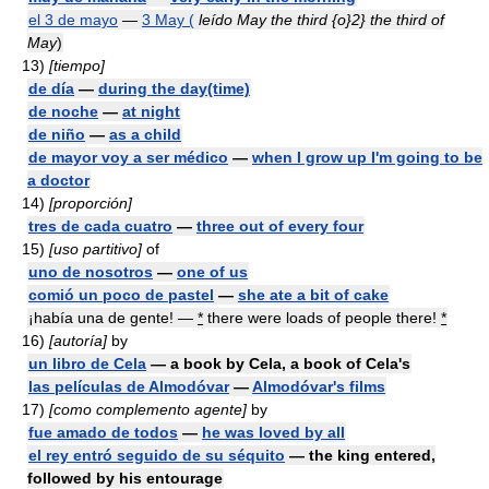
el 3 de mayo
—
3 May (
leído May the third {o}2} the third of
May
)
13)
[tiempo]
de día
—
during the day(time)
de noche
—
at night
de niño
—
as a child
de mayor voy a ser médico
—
when I grow up I'm going to be
a doctor
14)
[proporción]
tres de cada cuatro
—
three out of every four
15)
[uso partitivo]
of
uno de nosotros
—
one of us
comió un poco de pastel
—
she ate a bit of cake
¡había una de gente! —
*
there were loads of people there!
*
16)
[autoría]
by
un libro de Cela
— a book by Cela, a book of Cela's
las películas de Almodóvar
—
Almodóvar's films
17)
[como complemento agente]
by
fue amado de todos
—
he was loved by all
el rey entró seguido de su séquito
— the king entered,
followed by his entourage