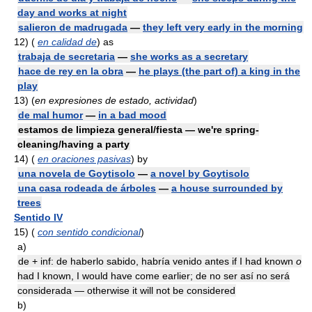
day and works at night
salieron de madrugada
—
they left very early in the morning
12)
(
en calidad de
) as
trabaja de secretaria
—
she works as a secretary
hace de rey en la obra
—
he plays (the part of) a king in the
play
13)
(
en expresiones de estado, actividad
)
de mal humor
—
in a bad mood
estamos de limpieza general/fiesta — we're spring-
cleaning/having a party
14)
(
en oraciones pasivas
) by
una novela de Goytisolo
—
a novel by Goytisolo
una casa rodeada de árboles
—
a house surrounded by
trees
Sentido IV
15)
(
con sentido condicional
)
a)
de + inf: de haberlo sabido, habría venido antes if I had known
o
had I known, I would have come earlier; de no ser así no será
considerada — otherwise it will not be considered
b)