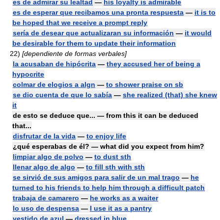
es de admirar su lealtad
—
his loyalty is admirable
es de esperar que recibamos una pronta respuesta
—
it is to
be hoped that we receive a prompt reply
sería de desear que actualizaran su información
—
it would
be desirable for them to update their information
22)
[dependiente de formas verbales]
la acusaban de hipócrita
—
they accused her of being a
hypocrite
colmar de elogios a algn
—
to shower praise on sb
se dio cuenta de que lo sabía
—
she realized (that) she knew
it
de esto se deduce que... — from this it can be deduced
that...
disfrutar de la vida
—
to enjoy life
¿qué esperabas de él? — what did you expect from him?
limpiar algo de polvo
—
to dust sth
llenar algo de algo
—
to fill sth with sth
se sirvió de sus amigos para salir de un mal trago
—
he
turned to his friends to help him through a difficult patch
trabaja de camarero
—
he works as a waiter
lo uso de despensa
—
I use it as a pantry
vestido de azul
—
dressed in blue