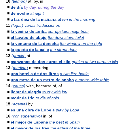
10
(tiempo)
at, by, in
■
de día
by day, during the day
■
de noche
at night
■
a las diez de la mañana
at ten in the morning
11
(lugar)
varias traducciones
■
la vecina de arriba
our upstairs neighbour
■
el lavabo de abajo
the downstairs toilet
■
la ventana de la derecha
the window on the right
■
la puerta de la calle
the street door
12
(precio)
at
■
manzanas de dos euros el kilo
apples at two euros a kilo
13
(medida)
measuring
■
una botella de dos litros
a two litre bottle
■
una mesa de un metro de ancho
a metre-wide table
14
(causa)
with, because of, of
■
llorar de alegría
to cry with joy
■
morir de frío
to die of cold
15
(agente)
by
■
es una obra de Lope
a play by Lope
16
(con superlativo)
in, of
■
el mejor de España
the best in Spain
■
el mayor de los tres
the eldest of the three