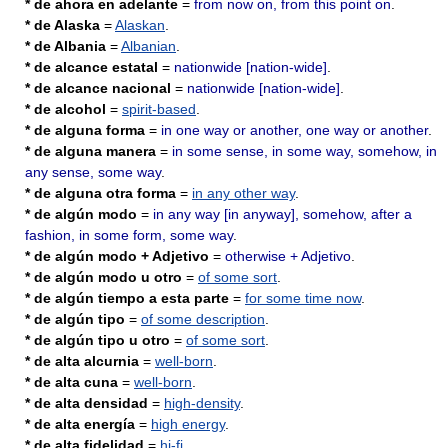
* de ahora en adelante
=
from now on, from this point on
.
* de Alaska
=
Alaskan
.
* de Albania
=
Albanian
.
* de alcance estatal
=
nationwide [nation-wide]
.
* de alcance nacional
=
nationwide [nation-wide]
.
* de alcohol
=
spirit-based
.
* de alguna forma
=
in one way or another, one way or another
.
* de alguna manera
=
in some sense, in some way, somehow, in
any sense, some way
.
* de alguna otra forma
=
in any other way
.
* de algún modo
=
in any way [in anyway], somehow, after a
fashion, in some form, some way
.
* de algún modo + Adjetivo
=
otherwise + Adjetivo
.
* de algún modo u otro
=
of some sort
.
* de algún tiempo a esta parte
=
for some time now
.
* de algún tipo
=
of some description
.
* de algún tipo u otro
=
of some sort
.
* de alta alcurnia
=
well-born
.
* de alta cuna
=
well-born
.
* de alta densidad
=
high-density
.
* de alta energía
=
high energy
.
* de alta fidelidad
=
hi-fi
.