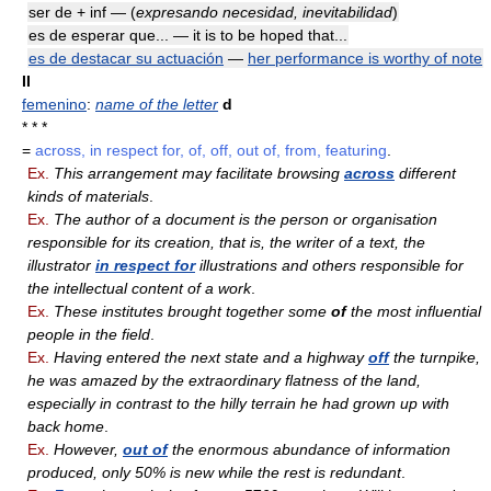
ser de + inf — (
expresando necesidad, inevitabilidad
)
es de esperar que... — it is to be hoped that...
es de destacar su actuación
—
her performance is worthy of note
II
femenino
:
name of the letter
d
* * *
=
across, in respect for, of, off, out of, from, featuring
.
Ex.
This arrangement may facilitate browsing
across
different
kinds of materials
.
Ex.
The author of a document is the person or organisation
responsible for its creation, that is, the writer of a text, the
illustrator
in respect for
illustrations and others responsible for
the intellectual content of a work
.
Ex.
These institutes brought together some
of
the most influential
people in the field
.
Ex.
Having entered the next state and a highway
off
the turnpike,
he was amazed by the extraordinary flatness of the land,
especially in contrast to the hilly terrain he had grown up with
back home
.
Ex.
However,
out of
the enormous abundance of information
produced, only 50% is new while the rest is redundant
.