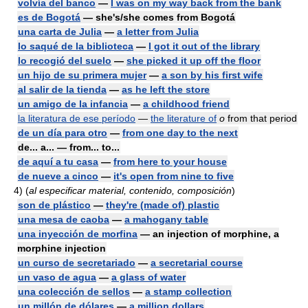
volvía del banco
—
I was on my way back from the bank
es de Bogotá
— she's/she comes from Bogotá
una carta de Julia
—
a letter from Julia
lo saqué de la biblioteca
—
I got it out of the library
lo recogió del suelo
—
she picked it up off the floor
un hijo de su primera mujer
—
a son by his first wife
al salir de la tienda
—
as he left the store
un amigo de la infancia
—
a childhood friend
la literatura de ese período
—
the literature of
o
from that period
de un día para otro
—
from one day to the next
de... a... — from... to...
de aquí a tu casa
—
from here to your house
de nueve a cinco
—
it's open from nine to five
4)
(
al especificar material, contenido, composición
)
son de plástico
—
they're (made of) plastic
una mesa de caoba
—
a mahogany table
una inyección de morfina
— an injection of morphine, a
morphine injection
un curso de secretariado
—
a secretarial course
un vaso de agua
—
a glass of water
una colección de sellos
—
a stamp collection
un millón de dólares
—
a million dollars