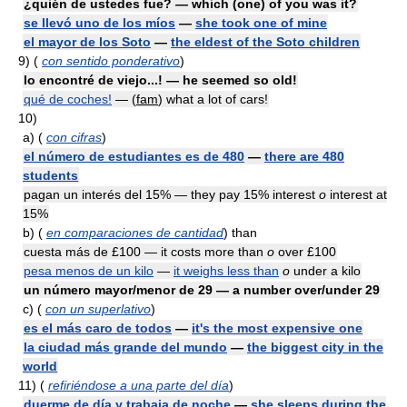
¿quién de ustedes fue? — which (one) of you was it?
se llevó uno de los míos
—
she took one of mine
el mayor de los Soto
—
the eldest of the Soto children
9)
(
con sentido ponderativo
)
lo encontré de viejo...! — he seemed so old!
qué de coches!
— (
fam
) what a lot of cars!
10)
a)
(
con cifras
)
el número de estudiantes es de 480
—
there are 480
students
pagan un interés del 15% — they pay 15% interest
o
interest at
15%
b)
(
en comparaciones de cantidad
) than
cuesta más de £100 — it costs more than
o
over £100
pesa menos de un kilo
—
it weighs less than
o
under a kilo
un número mayor/menor de 29 — a number over/under 29
c)
(
con un superlativo
)
es el más caro de todos
—
it's the most expensive one
la ciudad más grande del mundo
—
the biggest city in the
world
11)
(
refiriéndose a una parte del día
)
duerme de día y trabaja de noche
—
she sleeps during the