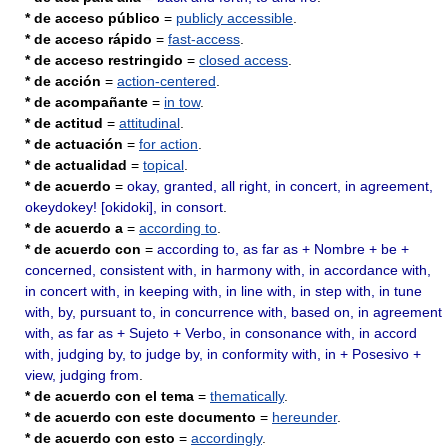
* de acceso público
=
publicly accessible
.
* de acceso rápido
=
fast-access
.
* de acceso restringido
=
closed access
.
* de acción
=
action-centered
.
* de acompañante
=
in tow
.
* de actitud
=
attitudinal
.
* de actuación
=
for action
.
* de actualidad
=
topical
.
* de acuerdo
=
okay, granted, all right, in concert, in agreement,
okeydokey! [okidoki], in consort
.
* de acuerdo a
=
according to
.
* de acuerdo con
=
according to, as far as + Nombre + be +
concerned, consistent with, in harmony with, in accordance with,
in concert with, in keeping with, in line with, in step with, in tune
with, by, pursuant to, in concurrence with, based on, in agreement
with, as far as + Sujeto + Verbo, in consonance with, in accord
with, judging by, to judge by, in conformity with, in + Posesivo +
view, judging from
.
* de acuerdo con el tema
=
thematically
.
* de acuerdo con este documento
=
hereunder
.
* de acuerdo con esto
=
accordingly
.