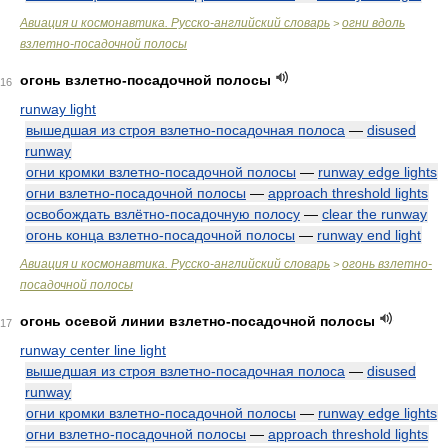
Авиация и космонавтика. Русско-английский словарь
огни вдоль
>
взлетно-посадочной полосы
огонь взлетно-посадочной полосы
16
runway light
вышедшая из строя взлетно-посадочная полоса
—
disused
runway
огни кромки взлетно-посадочной полосы
—
runway edge lights
огни взлетно-посадочной полосы
—
approach threshold lights
освобождать взлётно-посадочную полосу
—
clear the runway
огонь конца взлетно-посадочной полосы
—
runway end light
Авиация и космонавтика. Русско-английский словарь
огонь взлетно-
>
посадочной полосы
огонь осевой линии взлетно-посадочной полосы
17
runway center line light
вышедшая из строя взлетно-посадочная полоса
—
disused
runway
огни кромки взлетно-посадочной полосы
—
runway edge lights
огни взлетно-посадочной полосы
—
approach threshold lights