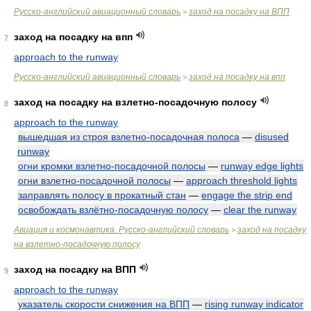
Русско-английский авиационный словарь
заход на посадку на ВПП
>
заход на посадку на впп
7
approach to the runway
Русско-английский авиационный словарь
заход на посадку на впп
>
заход на посадку на взлетно-посадочную полосу
8
approach to the runway
вышедшая из строя взлетно-посадочная полоса
—
disused
runway
огни кромки взлетно-посадочной полосы
—
runway edge lights
огни взлетно-посадочной полосы
—
approach threshold lights
заправлять полосу в прокатный стан
—
engage the strip end
освобождать взлётно-посадочную полосу
—
clear the runway
Авиация и космонавтика. Русско-английский словарь
заход на посадку
>
на взлетно-посадочную полосу
заход на посадку на ВПП
9
approach to the runway
указатель скорости снижения на ВПП
—
rising runway indicator