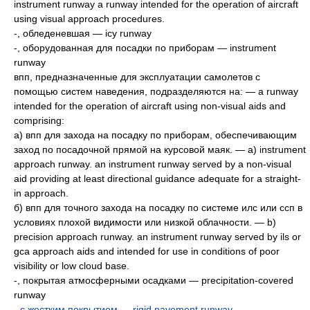
instrument runway a runway intended for the operation of aircraft
using visual approach procedures.
-, обледеневшая — icy runway
-, оборудованная для посадки по приборам — instrument
runway
впп, предназначенные для эксплуатации самолетов с
помощью систем наведения, подразделяются на: — a runway
intended for the operation of aircraft using non-visual aids and
comprising:
а) впп для захода на посадку по приборам, обеспечивающим
заход по посадочной прямой на курсовой маяк. — a) instrument
approach runway. an instrument runway served by a non-visual
aid providing at least directional guidance adequate for a straight-
in approach.
б) впп для точного захода на посадку по системе илс или ссп в
условиях плохой видимости или низкой облачности. — b)
precision approach runway. an instrument runway served by ils or
gca approach aids and intended for use in conditions of poor
visibility or low cloud base.
-, покрытая атмосферными осадками — precipitation-covered
runway
-
с жестким покрытием
—
rigid pavement runway