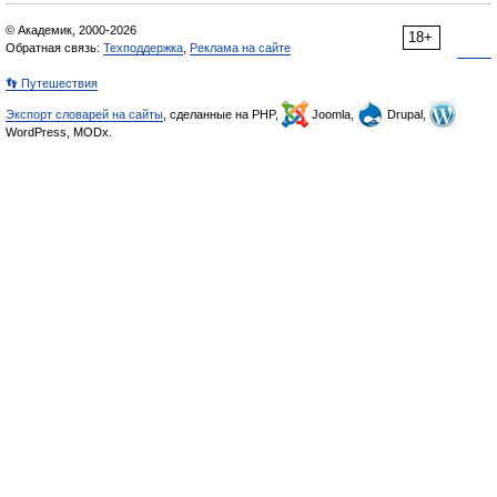
© Академик, 2000-2026
18+
Обратная связь:
Техподдержка
,
Реклама на сайте
👣 Путешествия
Экспорт словарей на сайты
, сделанные на PHP,
Joomla,
Drupal,
WordPress, MODx.