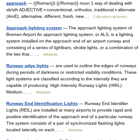
approach
— {{Roman}}I.{{/Roman}} noun 1 way of dealing with
sb/sth ADJECTIVE ▪ conventional, orthodox, traditional ▪ alternate
(AmE), alternative, different, fresh, new …
Collocations dictionary
Approach lighting system
— The approach lighting system of
Bremen Airport An approach lighting system, or ALS, is a lighting
system installed on the approach end of an airport runway and
consisting of a series of lightbars, strobe lights, or a combination of
the two that… …
Wikipedia
Runway edge lights
— are used to outline the edges of runways
during periods of darkness or restricted visibility conditions. These
light systems are classified according to the intensity they are
capable of producing: High Intensity Runway Lights (HIRL)
Medium… …
Wikipedia
Runway End Identification Lights
— Runway End Identifier
Lights (REIL) are installed at many airports to provide rapid and
positive identification of the approach end of a particular runway.
The system consists of a pair of synchronized flashing lights
located laterally on each… …
Wikipedia