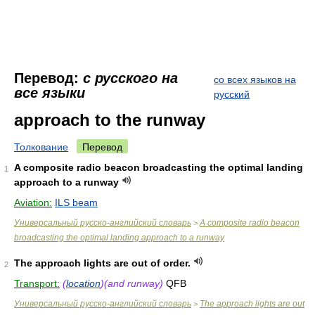
Перевод:
с русского на
со всех языков на
все языки
русский
approach to the runway
Толкование
Перевод
A composite radio beacon broadcasting the optimal landing
1
approach to a runway
Aviation:
ILS beam
Универсальный русско-английский словарь
A composite radio beacon
>
broadcasting the optimal landing approach to a runway
The approach lights are out of order.
2
Transport:
(
location
)(and runway)
QFB
Универсальный русско-английский словарь
The approach lights are out
>