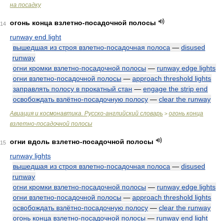
на посадку
огонь конца взлетно-посадочной полосы
14
runway end light
вышедшая из строя взлетно-посадочная полоса
—
disused
runway
огни кромки взлетно-посадочной полосы
—
runway edge lights
огни взлетно-посадочной полосы
—
approach threshold lights
заправлять полосу в прокатный стан
—
engage the strip end
освобождать взлётно-посадочную полосу
—
clear the runway
Авиация и космонавтика. Русско-английский словарь
огонь конца
>
взлетно-посадочной полосы
огни вдоль взлетно-посадочной полосы
15
runway lights
вышедшая из строя взлетно-посадочная полоса
—
disused
runway
огни кромки взлетно-посадочной полосы
—
runway edge lights
огни взлетно-посадочной полосы
—
approach threshold lights
освобождать взлётно-посадочную полосу
—
clear the runway
огонь конца взлетно-посадочной полосы
—
runway end light