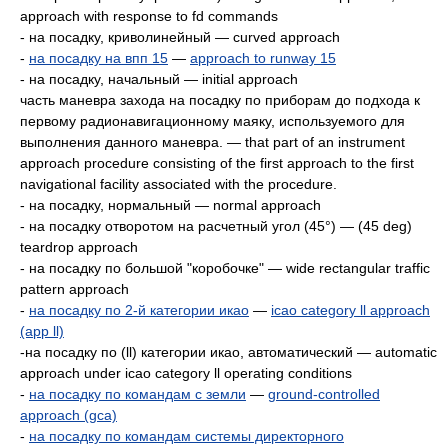
approach with response to fd commands
- на посадку, криволинейный — curved approach
-
на посадку на впп 15
—
approach to runway 15
- на посадку, начальный — initial approach
часть маневра захода на посадку по приборам до подхода к
первому радионавигационному маяку, используемого для
выполнения данноro маневра. — that part of an instrument
approach procedure consisting of the first approach to the first
navigational facility associated with the procedure.
- на посадку, нормальный — normal approach
- на посадку отворотом на расчетный угол (45°) — (45 deg)
teardrop approach
- на посадку по большой "коробочке" — wide rectangular traffic
pattern approach
-
на посадку по 2-й категории икао
—
icao category ll approach
(арр ll)
-на посадку по (ll) категории икао, автоматический — automatic
approach under icao category ll operating conditions
-
на посадку по командам с земли
—
ground-controlled
approach (gca)
-
на посадку по командам системы директорного