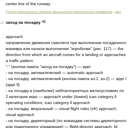
center line of the runway
Русско-английский сборник авиационно-технических терминов
впп
>
заход на посадку
13
approach
направление движения самолета при выполнении посадачного
маневра или начала выпопнения "коробочки" (рис. 117) — the
direction from which an aircraft comes for а landing or approaches
а traffic pattern
"-" (кнопка-лампа "заход на посадку") — appr
- на посадку, автоматический — automatic approach
- на посадку, автоматический (кнопка-лампа аз-1, аз-2) — appr l
(appr ll)
- на посадку в (наиболее) небпагоприятных метеоусловиях по
2 категории икао — approach under (lowest) icao category ll
operating conditions, icao category ll арproach
- на посадку, визуальный — visual flight rules (vfr) approach,
visual approach
- на посадку, директорный (по командам системы директорного
или траекторноro управления) — flight-director approach, fd