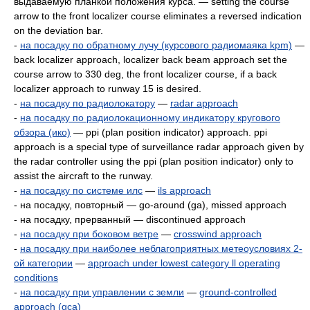
выдаваемую планкой положения курса. — setting the course
arrow to the front localizer course eliminates а reversed indication
on the deviation bar.
-
на посадку по обратному лучу (курсового радиомаяка kpm)
—
back localizer approach, localizer back beam approach set the
course arrow to 330 deg, the front localizer course, if a back
localizer approach to runway 15 is desired.
-
на посадку по радиолокатору
—
radar approach
-
на посадку по радиолокационному индикатору кругового
обзора (ико)
— ррi (plan position indicator) approach. ррi
approach is а special type of surveillance radar approach given by
the radar controller using the ppi (plan position indicator) only to
assist the aircraft to the runway.
-
на посадку по системе илс
—
ils approach
- на посадку, повторный — go-around (ga), missed approach
- на посадку, прерванный — discontinued approach
-
на посадку при боковом ветре
—
crosswind approach
-
на посадку при наиболее неблагоприятных метеоусловиях 2-
ой категории
—
approach under lowest саtegory ll operating
conditions
-
на посадку при управлении с земли
—
ground-controlled
approach (gca)