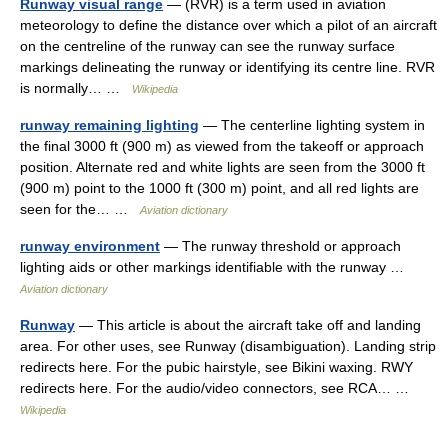
Runway visual range
— (RVR) is a term used in aviation
meteorology to define the distance over which a pilot of an aircraft
on the centreline of the runway can see the runway surface
markings delineating the runway or identifying its centre line. RVR
is normally… …
Wikipedia
runway remaining lighting
— The centerline lighting system in
the final 3000 ft (900 m) as viewed from the takeoff or approach
position. Alternate red and white lights are seen from the 3000 ft
(900 m) point to the 1000 ft (300 m) point, and all red lights are
seen for the… …
Aviation dictionary
runway environment
— The runway threshold or approach
lighting aids or other markings identifiable with the runway …
Aviation dictionary
Runway
— This article is about the aircraft take off and landing
area. For other uses, see Runway (disambiguation). Landing strip
redirects here. For the pubic hairstyle, see Bikini waxing. RWY
redirects here. For the audio/video connectors, see RCA… …
Wikipedia