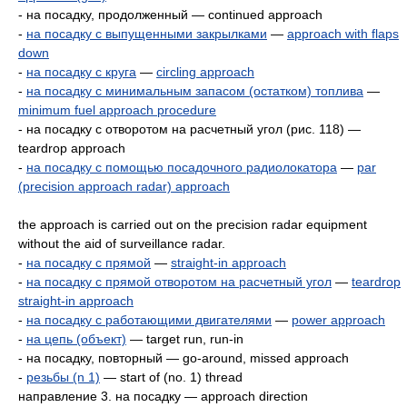
- на посадку, продолженный — continued approach
-
на посадку с выпущенными закрылками
—
approach with flaps
down
-
на посадку с круга
—
circling approach
-
на посадку с минимальным запасом (остатком) топлива
—
minimum fuel approach procedure
- на посадку с отворотом на расчетный угол (рис. 118) —
teardrop approach
-
на посадку с помощью посадочного радиолокатора
—
par
(precision approach radar) approach
the approach is carried out on the precision radar equipment
without the aid of surveillance radar.
-
на посадку с прямой
—
straight-in approach
-
на посадку с прямой отворотом на расчетный угол
—
teardrop
straight-in approach
-
на посадку с работающими двигателями
—
power approach
-
на цепь (объект)
— target run, run-in
- на посадку, повторный — go-around, missed approach
-
резьбы (n 1)
— start of (no. 1) thread
направление 3. на посадку — approach direction