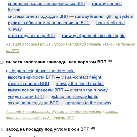
сцепление колес с поверхностью ВПП
—
runway surface
friction
система огней подхода к ВПП
—
runway lead-in lighting system
рулить в обратном направлении по ВПП
—
backtrack on a
runway
огни входа в створ ВПП
—
runway alignment indicator lights
Авиация и космонавтика. Русско-английский словарь
заход на посадку
>
на ВПП
высота залегания глиссады над порогом ВПП
10
glide path height over the threshold
высота видимости ВПП
—
visual-contact height
отметка порога ВПП
—
runway threshold marker
выкатился за пределы ВПП
—
overran the runway
увидеть огни ВПП
—
pick up the runway lights
заход на посадку на ВПП
—
approach to the runway
Авиация и космонавтика. Русско-английский словарь
высота
>
залегания глиссады над порогом ВПП
заход на посадку под углом к оси ВПП
11