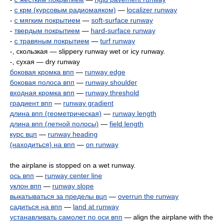
-
с крм (курсовым радиомаяком)
—
localizer runway
-
с мягким покрытием
—
soft-surface runway
-
твердым покрытием
—
hard-surface runway
-
с травяным покрытием
—
turf runway
-, скользкая — slippery runway wet or icy runway.
-, сухая — dry runway
боковая кромка впп
—
runway edge
боковая полоса впп
—
runway shoulder
входная кромка впп
—
runway threshold
градиент впп
—
runway gradient
длина впп (геометрическая)
—
runway length
длина впп (летной полосы)
—
field length
курс вцп
—
runway heading
(находиться) на впп
—
on runway
the airplane is stopped on a wet runway.
ось впп
—
runway center line
уклон впп
—
runway slope
выкатываться за пределы вцп
—
overrun the runway
садиться на впп
—
land at runway
устанавливать самолет по оси впп
— align the airplane with the