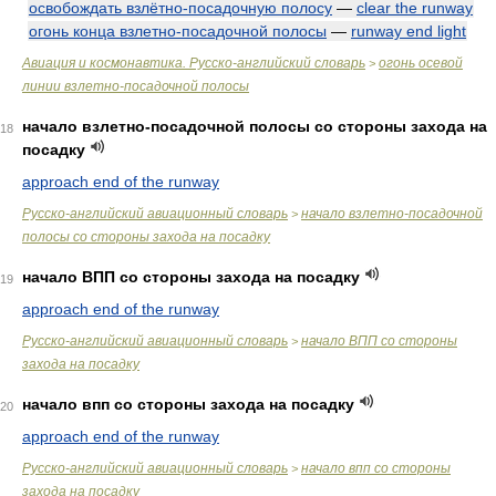
освобождать взлётно-посадочную полосу
—
clear the runway
огонь конца взлетно-посадочной полосы
—
runway end light
Авиация и космонавтика. Русско-английский словарь
огонь осевой
>
линии взлетно-посадочной полосы
начало взлетно-посадочной полосы со стороны захода на
18
посадку
approach end of the runway
Русско-английский авиационный словарь
начало взлетно-посадочной
>
полосы со стороны захода на посадку
начало ВПП со стороны захода на посадку
19
approach end of the runway
Русско-английский авиационный словарь
начало ВПП со стороны
>
захода на посадку
начало впп со стороны захода на посадку
20
approach end of the runway
Русско-английский авиационный словарь
начало впп со стороны
>
захода на посадку