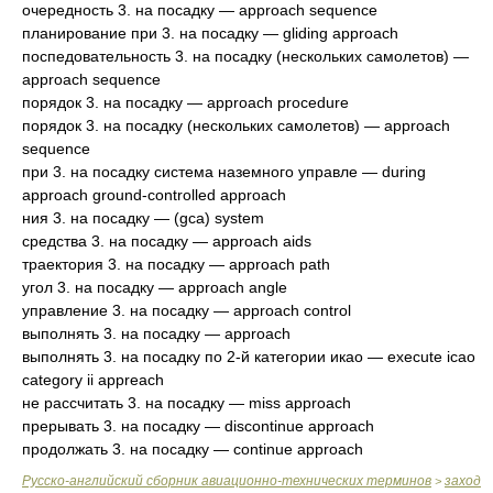
очередность 3. на посадку — approach sequence
планирование при 3. на посадку — gliding approach
поспедовательность 3. на посадку (нескольких самолетов) —
approach sequence
порядок 3. на посадку — approach procedure
порядок 3. на посадку (нескольких самолетов) — approach
sequence
при 3. на посадку система наземного управле — during
approach ground-controlled approach
ния 3. на посадку — (gca) system
средства 3. на посадку — approach aids
траектория 3. на посадку — approach path
угол 3. на посадку — approach angle
управление 3. на посадку — approach control
выполнять 3. на посадку — approach
выполнять 3. на посадку по 2-й категории икао — execute icao
category ii арpreach
не рассчитать 3. на посадку — miss approach
прерывать 3. на посадку — discontinue approach
продолжать 3. на посадку — continue approach
Русско-английский сборник авиационно-технических терминов
заход
>