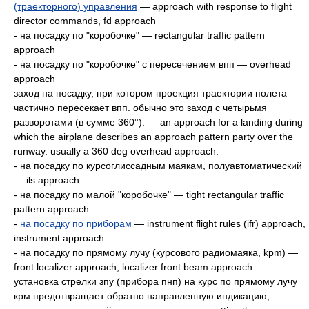
(траекторного) управления
— approach with response to flight
director commands, fd approach
- на посадку по "коробочке" — rectangular traffic pattern
approach
- на посадку по "коробочке" с пересечением впп — overhead
approach
заход на посадку, при котором проекция траектории полета
частично пересекает впп. обычно это заход с четырьмя
разворотами (в сумме 360°). — an approach for а landing during
which the airplane describes an approach pattern party over the
runway. usually а 360 deg overhead approach.
- на посадку no курсоглиссадным маякам, полуавтоматический
— ils approach
- на посадку по малой "коробочке" — tight rectangular traffic
pattern approach
-
на посадку по приборам
— instrument flight rules (ifr) approach,
instrument approach
- на посадку по прямому лучу (курсового радиомаяка, kpm) —
front localizer approach, localizer front beam approach
установка стрелки зпу (прибора пнп) на курс по прямому лучу
крм предотвращает обратно направленную индикацию,