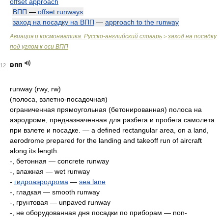
offset approach
ВПП
—
offset runways
заход на посадку на ВПП
—
approach to the runway
Авиация и космонавтика. Русско-английский словарь
заход на посадку
>
под углом к оси ВПП
впп
12
runway (rwy, rw)
(полоса, взлетно-посадочная)
ограниченная прямоугольная (бетонированная) полоса на
аэродроме, предназначенная для разбега и пробега самолета
при взлете и посадке. — a defined rectangular area, on a land,
aerodrome prepared for the landing and takeoff run of aircraft
along its length.
-, бетонная — concrete runway
-, влажная — wet runway
-
гидроаэродрома
—
sea lane
-, гладкая — smooth runway
-, грунтовая — unpaved runway
-, не оборудованная дня посадки по приборам — non-