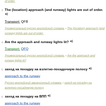
of order.
The (location) approach (and runway) lights are out of order.
3
Transport:
QFB
Универсальный русско-английский словарь
The (location) approach (and
>
runway) lights are out of order.
Are the approach and runway lights lit?
4
Transport:
QFQ
Универсальный русско-английский словарь
Are the approach and
>
runway lights lit?
заход на посадку на взлетно-посадочную полосу
5
approach to the runway
Русско-английский авиационный словарь
заход на посадку на
>
взлетно-посадочную полосу
заход на посадку на ВПП
6
approach to the runway