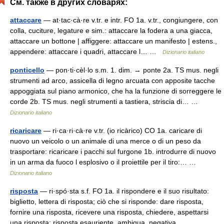
См. также в других словарях:
attaccare
— at·tac·cà·re v.tr. e intr. FO 1a. v.tr., congiungere, con
colla, cuciture, legature e sim.: attaccare la fodera a una giacca,
attaccare un bottone | affiggere: attaccare un manifesto | estens.,
appendere: attaccare i quadri, attaccare l… …
Dizionario italiano
ponticello
— pon·ti·cèl·lo s.m. 1. dim. → ponte 2a. TS mus. negli
strumenti ad arco, assicella di legno arcuata con apposite tacche
appoggiata sul piano armonico, che ha la funzione di sorreggere le
corde 2b. TS mus. negli strumenti a tastiera, striscia di… …
Dizionario italiano
ricaricare
— ri·ca·ri·cà·re v.tr. (io ricàrico) CO 1a. caricare di
nuovo un veicolo o un animale di una merce o di un peso da
trasportare: ricaricare i pacchi sul furgone 1b. introdurre di nuovo
in un arma da fuoco l esplosivo o il proiettile per il tiro:… …
Dizionario italiano
risposta
— ri·spó·sta s.f. FO 1a. il rispondere e il suo risultato:
biglietto, lettera di risposta; ciò che si risponde: dare risposta,
fornire una risposta, ricevere una risposta, chiedere, aspettarsi
una risposta; risposta esauriente, ambigua, negativa,… …