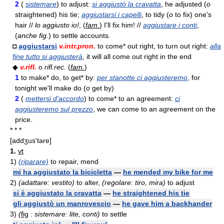
2
(
sistemare
) to adjust:
si aggiustò la cravatta
, he adjusted (
o
straightened) his tie;
aggiustarsi i capelli
, to tidy (
o
to fix) one's
hair //
lo aggiusto io!
, (
fam.
) I'll fix him! //
aggiustare i conti
,
(
anche fig.
) to settle accounts.
◘
aggiustarsi
v.intr.pron.
to come* out right, to turn out right:
alla
fine tutto si aggiusterà
, it will all come out right in the end
◆
v.rifl.
o
rifl.rec.
(
fam.
)
1
to make* do, to get* by:
per stanotte ci aggiusteremo
, for
tonight we'll make do (
o
get by)
2
(
mettersi d'accordo
) to come* to an agreement:
ci
aggiusteremo sul prezzo
, we can come to an agreement on the
price.
* * *
[addʒus'tare]
1.
vt
1)
(riparare)
to repair, mend
mi ha aggiustato la bicicletta
—
he mended my bike for me
2)
(adattare: vestito)
to alter,
(regolare: tiro, mira)
to adjust
si è aggiustato la cravatta
—
he straightened his tie
gli aggiustò un manrovescio
—
he gave him a backhander
3)
(
fig
: sistemare: lite, conti)
to settle