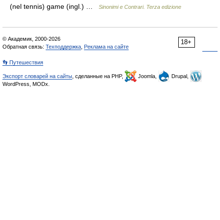
(nel tennis) game (ingl.) …
Sinonimi e Contrari. Terza edizione
© Академик, 2000-2026
18+
Обратная связь:
Техподдержка
,
Реклама на сайте
👣 Путешествия
Экспорт словарей на сайты
, сделанные на PHP,
Joomla,
Drupal,
WordPress, MODx.