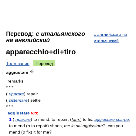
Перевод:
с итальянского
с английского на
на английский
итальянский
apparecchio+di+tiro
Толкование
Перевод
aggiustare
1
remarks
* * *
(
riparare
) repair
(
sistemare
) settle
* * *
aggiustare
v.tr.
1
(
riparare
) to mend, to repair; (
fam.
) to fix:
aggiustare scarpe
,
to mend (
o
to repair) shoes;
me lo sai aggiustare?
, can you
mend (
o
fix) it for me?