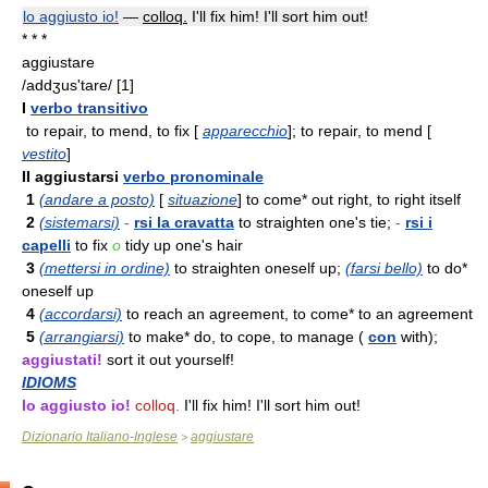
lo aggiusto io!
—
colloq.
I'll fix him! I'll sort him out!
* * *
aggiustare
/addʒus'tare/ [1]
I
verbo transitivo
to repair, to mend, to fix [
apparecchio
]; to repair, to mend [
vestito
]
II aggiustarsi
verbo pronominale
1
(andare a posto)
[
situazione
] to come* out right, to right itself
2
(sistemarsi)
-
rsi la cravatta
to straighten one's tie;
-
rsi i
capelli
to fix
o
tidy up one's hair
3
(mettersi in ordine)
to straighten oneself up;
(farsi bello)
to do*
oneself up
4
(accordarsi)
to reach an agreement, to come* to an agreement
5
(arrangiarsi)
to make* do, to cope, to manage (
con
with);
aggiustati!
sort it out yourself!
IDIOMS
lo aggiusto io!
colloq.
I'll fix him! I'll sort him out!
Dizionario Italiano-Inglese
aggiustare
>