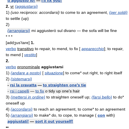
ti aggiusto io!
—
I'll fix you!
2.
vr
(aggiustarsi)
1)
(uso reciproco: accordarsi)
to come to an agreement,
(per soldi)
to settle (up)
2)
(arrangiarsi)
mi aggiusterò sul divano — the sofa will be fine
* * *
[addʒus'tare]
1.
verbo
transitivo
to repair, to mend, to fix [
apparecchio
]; to repair,
to mend [
vestito
]
2.
verbo
pronominale
aggiustarsi
1)
(andare a posto)
[
situazione
] to come* out right, to right itself
2)
(sistemarsi)
-
rsi la cravatta
—
to straighten one's tie
-
rsi i capelli
—
to fix
o
tidy up one's hair
3)
(mettersi in ordine)
to straighten oneself up;
(farsi bello)
to do*
oneself up
4)
(accordarsi)
to reach an agreement, to come* to an agreement
5)
(arrangiarsi)
to make* do, to cope, to manage (
con
with)
aggiustati!
—
sort it out yourself!
••