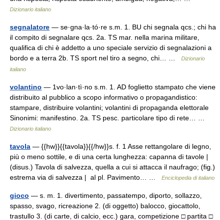
Dizionario italiano
segnalatore
— se·gna·la·tó·re s.m. 1. BU chi segnala qcs.; chi ha
il compito di segnalare qcs. 2a. TS mar. nella marina militare,
qualifica di chi è addetto a uno speciale servizio di segnalazioni a
bordo e a terra 2b. TS sport nel tiro a segno, chi… …
Dizionario
italiano
volantino
— 1vo·lan·tì·no s.m. 1. AD foglietto stampato che viene
distribuito al pubblico a scopo informativo o propagandistico:
stampare, distribuire volantini; volantini di propaganda elettorale
Sinonimi: manifestino. 2a. TS pesc. particolare tipo di rete… …
Dizionario italiano
tavola
— {{hw}}{{tavola}}{{/hw}}s. f. 1 Asse rettangolare di legno,
più o meno sottile, e di una certa lunghezza: capanna di tavole |
(disus.) Tavola di salvezza, quella a cui si attacca il naufrago; (fig.)
estrema via di salvezza | al pl. Pavimento… …
Enciclopedia di italiano
gioco
— s. m. 1. divertimento, passatempo, diporto, sollazzo,
spasso, svago, ricreazione 2. (di oggetto) balocco, giocattolo,
trastullo 3. (di carte, di calcio, ecc.) gara, competizione □ partita □