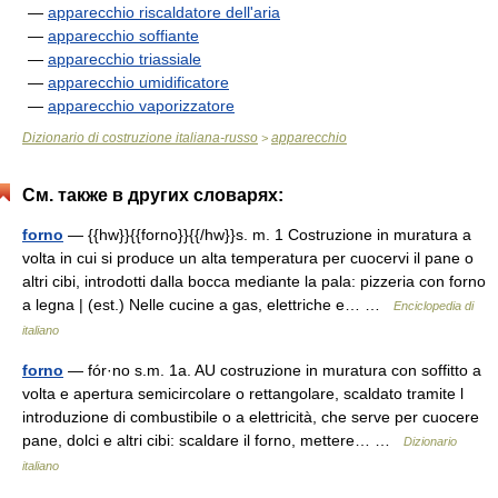
—
apparecchio riscaldatore dell'aria
—
apparecchio soffiante
—
apparecchio triassiale
—
apparecchio umidificatore
—
apparecchio vaporizzatore
Dizionario di costruzione italiana-russo
apparecchio
>
См. также в других словарях:
forno
— {{hw}}{{forno}}{{/hw}}s. m. 1 Costruzione in muratura a
volta in cui si produce un alta temperatura per cuocervi il pane o
altri cibi, introdotti dalla bocca mediante la pala: pizzeria con forno
a legna | (est.) Nelle cucine a gas, elettriche e… …
Enciclopedia di
italiano
forno
— fór·no s.m. 1a. AU costruzione in muratura con soffitto a
volta e apertura semicircolare o rettangolare, scaldato tramite l
introduzione di combustibile o a elettricità, che serve per cuocere
pane, dolci e altri cibi: scaldare il forno, mettere… …
Dizionario
italiano