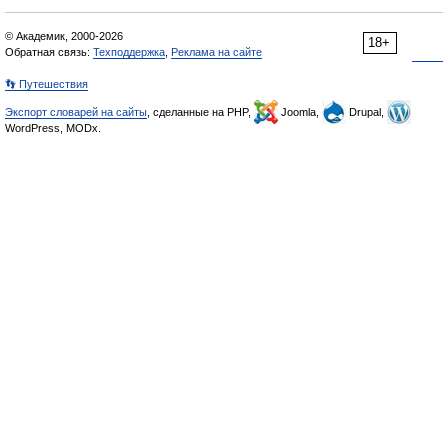
© Академик, 2000-2026
18+
Обратная связь:
Техподдержка
,
Реклама на сайте
👣 Путешествия
Экспорт словарей на сайты
, сделанные на PHP,
Joomla,
Drupal,
WordPress, MODx.