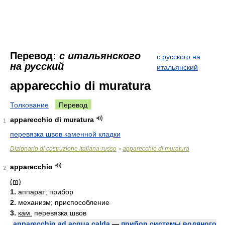
Перевод:
с итальянского
с русского на
на русский
итальянский
apparecchio di muratura
Толкование
Перевод
apparecchio di muratura
1
перевязка швов каменной кладки
Dizionario di costruzione italiana-russo
apparecchio di muratura
>
apparecchio
2
(m)
1.
аппарат; прибор
2.
механизм; приспособление
3.
кам.
перевязка швов
apparecchio ad acqua calda
—
прибор системы водяного