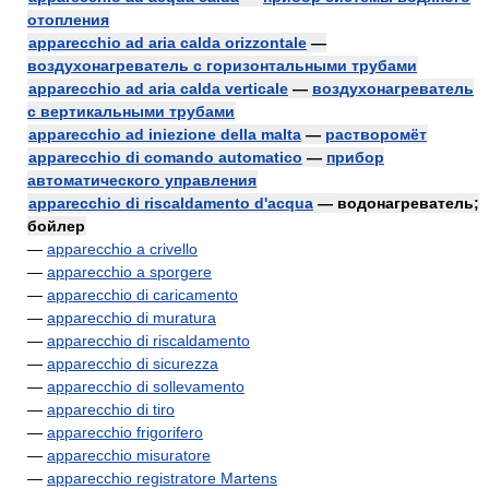
отопления
apparecchio ad aria calda orizzontale
—
воздухонагреватель с горизонтальными трубами
apparecchio ad aria calda verticale
—
воздухонагреватель
с вертикальными трубами
apparecchio ad iniezione della malta
—
растворомёт
apparecchio di comando automatico
—
прибор
автоматического управления
apparecchio di riscaldamento d'acqua
— водонагреватель;
бойлер
—
apparecchio a crivello
—
apparecchio a sporgere
—
apparecchio di caricamento
—
apparecchio di muratura
—
apparecchio di riscaldamento
—
apparecchio di sicurezza
—
apparecchio di sollevamento
—
apparecchio di tiro
—
apparecchio frigorifero
—
apparecchio misuratore
—
apparecchio registratore Martens