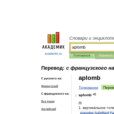
Словари и энциклоп
academic.ru
Толкования
Переводы
Перевод:
с французского на
aplomb
С русского на:
Французский
Толкование
Перев
С французского на:
aplomb
1
Все языки
m
1
.
вертика́льное
<
отв
Английский
prendre
(
vérifier
)
l
'