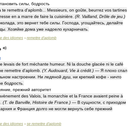
тановить
силы
,
бодрость
a
te
remettra
d
'
aplomb
...
Messieurs
,
on
goûte
,
beurrez
vos
tartines
resse
en
a
marre
de
faire
la
cuisinière
.
(
R
.
Vailland
,
Drôle
de
jeu
.)
колада
,
это
вернет
тебе
силы
.
Господа
,
угощайтесь
,
делайте
оды
.
Хозяйке
дома
уже
надоело
кухарничать
.
se
des
idiomes
remettre
d
'
aplomb
>
b
ы
e
levais
de
fort
méchante
humeur
.
Ni
la
douche
glacée
ni
le
café
me
remettre
d
'
aplomb
.
(
Y
.
Audouard
,
Vie
à
crédit
.)
—
Я
плохо
спал
льном
настроении
.
Ни
ледяной
душ
,
ни
крепкий
кофе
-
ничто
не
бодрость
.
ияние
,
прежний
авторитет
avènement
des
Valois
,
la
monarchie
et
la
France
avaient
peine
à
b
.
(
T
.
de
Banville
,
Histoire
de
France
.)
—
В
сущности
,
с
приходом
архия
и
Франция
долго
не
могли
вернуть
себе
прежний
se
des
idiomes
se
remettre
d
'
aplomb
>