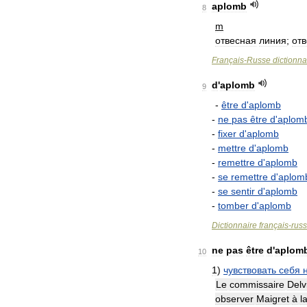
aplomb
8
m
отвесная
линия
;
от
Français
-
Russe
dictionna
d
'
aplomb
9
-
être
d
'
aplomb
-
ne
pas
être
d
'
aplom
-
fixer
d
'
aplomb
-
mettre
d
'
aplomb
-
remettre
d
'
aplomb
-
se
remettre
d
'
aplom
-
se
sentir
d
'
aplomb
-
tomber
d
'
aplomb
Dictionnaire
français
-
rus
ne
pas
être
d
'
aplom
10
1
)
чувствовать
себя
Le
commissaire
Delv
observer
Maigret
à
l