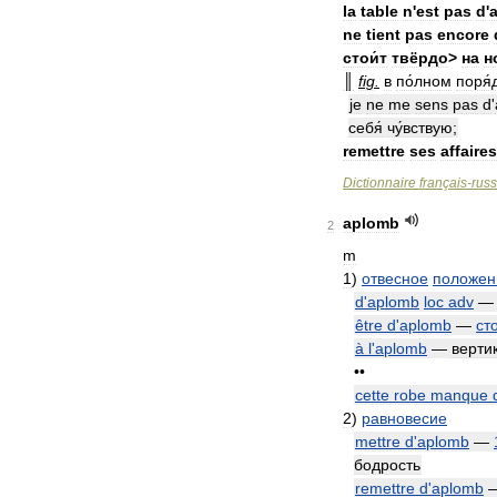
la
table
n
'
est
pas
d
'
ne
tient
pas
encore
стои́т
твёрдо
>
на
н
║
fig
.
в
по́лном
поря́
je
ne
me
sens
pas
d
'
себя́
чу́вствую
;
remettre
ses
affaires
Dictionnaire
français
-
rus
aplomb
2
m
1
)
отвесное
положен
d
'
aplomb
loc
adv
être
d
'
aplomb
—
ст
à
l
'
aplomb
—
верти
••
cette
robe
manque
2
)
равновесие
mettre
d
'
aplomb
—
бодрость
remettre
d
'
aplomb