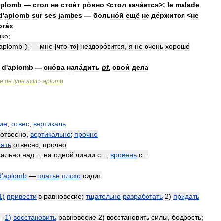
aplomb
—
стол
не
стои́т
ро́вно
<
стол
кача́ется
>;
le
malade
d
'
aplomb
sur
ses
jambes
—
больно́й
ещё
не
де́ржится
<
не
ога́х
дке
;
aplomb
∑
—
мне
[
что
-
то
]
нездоро́вится
,
я
не
о́чень
хорошо́
d
'
aplomb
—
сно́ва
нала́дить
pf
.
свои́
дела́
se
de
type
actif
aplomb
>
ие
;
отвес
,
вертикаль
—
отвесно
,
вертикально
;
прочно
оять
отвесно
,
прочно
кально
над
...;
на
одной
линии
с
...;
вровень
с
...
d
'
aplomb
—
платье
плохо
сидит
1
)
привести
в
равновесие
;
тщательно
разработать
2
)
придать
—
1
)
восстановить
равновесие
2
)
восстановить
силы
,
бодрость
;