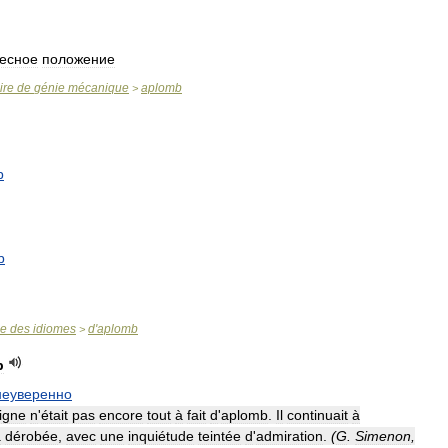
весное
положение
ire
de
génie
mécanique
aplomb
>
b
b
se
des
idiomes
d
'
aplomb
>
b
неуверенно
igne
n
'
était
pas
encore
tout
à
fait
d
'
aplomb
.
Il
continuait
à
a
dérobée
,
avec
une
inquiétude
teintée
d
'
admiration
.
(
G
.
Simenon
,