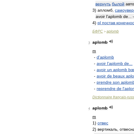
вернуть
былой
авт
3
)
апломб
,
самоувер
avoir
l
'
aplomb
de
..
4
)
pl
постав
конечно
БФРС
aplomb
>
aplomb
3
m
-
d
'
aplomb
-
avoir
l
'
aplomb
de
...
-
avoir
un
aplomb
bœ
-
avoir
de
beaux
apl
-
prendre
son
aplom
-
reprendre
de
l
'
aplo
Dictionnaire
français
-
rus
aplomb
4
m
1
)
отвес
2
)
вертикаль
,
отвесн