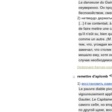
La
danseuse
du
Gai
неуверенно
.
Он
про
беспокойством
,
сме
2
)
нетвердо
держать
[...]
il
se
contentait
,
à
de
faire
mettre
une
c
qu
'
il
n
'
eût
su
,
bien
qu
comme
un
autre
.
(
M
тем
,
что
,
угождая
м
замечал
,
что
столик
мешало
ему
,
хотя
о
случае
необходимо
Dictionnaire
français
-
rus
remettre
d
'
aplomb
11
1
)
восстановить
равн
Le
pauvre
diable
piv
vigoureusement
appl
Gautier
,
Le
Capitaine
самого
себя
,
но
вто
по
другой
щеке
,
вос