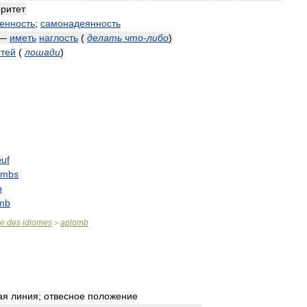
оритет
енность
;
самонадеянность
. —
иметь
наглость
(
делать
что
-
либо
)
стей
(
лошади
)
uf
ombs
b
mb
se
des
idiomes
aplomb
>
ая
линия
;
отвесное
положение