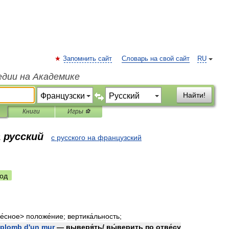
Запомнить сайт
Словарь на свой сайт
RU
едии на Академике
Найти!
Книги
Игры ⚽
 русский
с русского на французский
од
е́сное
>
положе́ние
;
вертика́льность
;
aplomb
d
'
un
mur
—
выверя́ть
/
вы́верить
по
отве́су