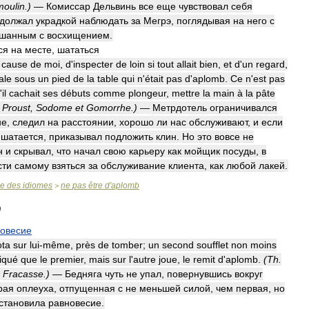
moulin
.)
—
Комиссар
Дельвинь
все
еще
чувствовал
себя
должал
украдкой
наблюдать
за
Мегрэ
,
поглядывая
на
него
с
шанным
с
восхищением
.
ся
на
месте
,
шататься
cause
de
moi
,
d
'
inspecter
de
loin
si
tout
allait
bien
,
et
d
'
un
regard
,
ale
sous
un
pied
de
la
table
qui
n
'
était
pas
d
'
aplomb
.
Ce
n
'
est
pas
'
il
cachait
ses
débuts
comme
plongeur
,
mettre
la
main
à
la
pâte
.
Proust
,
Sodome
et
Gomorrhe
.)
—
Метрдотель
ограничивался
не
,
следил
на
расстоянии
,
хорошо
ли
нас
обслуживают
,
и
если
шатается
,
приказывал
подложить
клин
.
Но
это
вовсе
не
н
и
скрывал
,
что
начал
свою
карьеру
как
мойщик
посуды
,
в
сти
самому
взяться
за
обслуживание
клиента
,
как
любой
лакей
.
se
des
idiomes
ne
pas
être
d
'
aplomb
>
овесие
ota
sur
lui
-
même
,
près
de
tomber
;
un
second
soufflet
non
moins
iqué
que
le
premier
,
mais
sur
l
'
autre
joue
,
le
remit
d
'
aplomb
.
(
Th
.
Fracasse
.)
—
Бедняга
чуть
не
упал
,
повернувшись
вокруг
рая
оплеуха
,
отпущенная
с
не
меньшей
силой
,
чем
первая
,
но
становила
равновесие
.