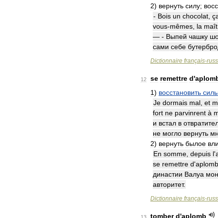
2
)
вернуть
силу
;
восс
-
Bois
un
chocolat
,
ç
vous
-
mêmes
,
la
maît
— -
Выпей
чашку
шо
сами
себе
бутербр
Dictionnaire
français
-
rus
se
remettre
d
'
aplom
12
1
)
восстановить
сил
Je
dormais
mal
,
et
m
fort
ne
parvinrent
à
и
встал
в
отвратите
не
могло
вернуть
м
2
)
вернуть
былое
вл
En
somme
,
depuis
l
'
se
remettre
d
'
aplom
династии
Валуа
мон
авторитет
.
Dictionnaire
français
-
rus
tomber
d
'
aplomb
13