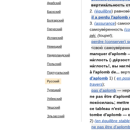
Арабский
вертика́льность
с
2
.
(
équilibre
)
равнове
Баскский
il
a
perdu
l
'
aplomb
Болгарский
3
.
(
assurance
)
самоо
самоуве́ренность
(
co
Греческий
péj
.
(
toupet
);
Испанский
perdre
(
conserver
)
s
Немецкий
<
свою́
самоуве́ренн
manquer
d
'
aplomb
Нидерландский
на́глость
(↓
де́рзост
Польский
на́глость
!,
вы
нагле
à
l
'
aplomb
de
...
верт
Португальский
d
'
aplomb
1
) (
en
posi
Русский
travers
);
pas
d
'
aplomb
—
нер
Турецкий
ne
pas
être
d
'
aplom
Узбекский
поко́силась
;
mettre
Чешский
ce
tableau
n
'
est
pas
tombe
d
'
aplomb
—
Эльзасский
2
)
(
en
équilibre
stable
ne
pas
être
d
'
aplom