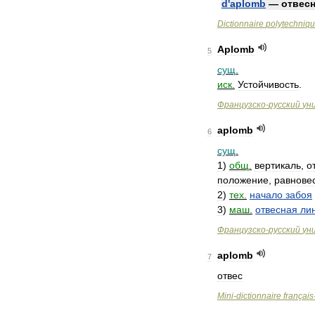
d
'
aplomb
—
отвес
Dictionnaire
polytechniq
Aplomb
5
сущ
.
иск
.
Устойчивость
.
Французско
-
русский
ун
aplomb
6
сущ
.
1
)
общ
.
вертикаль
,
о
положение
,
равнове
2
)
тех
.
начало
забоя
3
)
маш
.
отвесная
ли
Французско
-
русский
ун
aplomb
7
отвес
Mini
-
dictionnaire
français