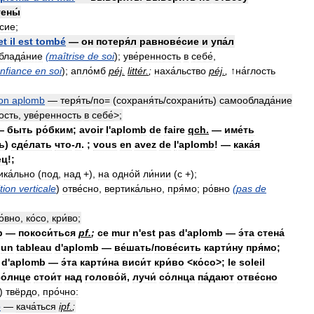
тены́
́сие
;
et
il
est
tombé
—
он
потеря́л
равнове́сие
и
упа́л
блада́ние
(
maîtrise
de
soi
);
уве́ренность
в
себе́
,
nfiance
en
soi
);
апло́мб
péj
.
littér
.
;
наха́льство
péj
.
,
↑
на́глость
on
aplomb
—
теря́ть
/
по
= (
сохраня́ть
/
сохрани́ть
)
самооблада́ние
ость
,
уве́ренность
в
себе́
>;
—
быть
ро́бким
;
avoir
l
'
aplomb
de
faire
qch
.
—
име́ть
ь
)
сде́лать
что
-
л
. ;
vous
en
avez
de
l
'
aplomb
! —
кака́я
́ц
!;
ика́льно
(
под
,
над
+),
на
одно́й
ли́нии
(
с
+);
tion
verticale
)
отве́сно
,
вертика́льно
,
пря́мо
;
ро́вно
(
pas
de
о́вно
,
ко́со
,
кри́во
;
b
—
покоси́ться
pf
.
;
ce
mur
n
'
est
pas
d
'
aplomb
—
э́та
стена́
un
tableau
d
'
aplomb
—
ве́шать
/
пове́сить
карти́ну
пря́мо
;
d
'
aplomb
—
э́та
карти́на
виси́т
кри́во
<
ко́со
>;
le
soleil
со́лнце
стои́т
над
голово́й
,
лучи́
со́лнца
па́дают
отве́сно
)
твёрдо
,
про́чно:
b
—
кача́ться
ipf
.
;