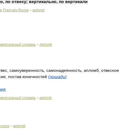
но
,
по
отвесу
;
вертикально
,
по
вертикали
ue
Français
-
Russe
aplomb
>
иверсальный
словарь
Aplomb
>
твес
,
самоуверенность
,
самонадеянность
,
апломб
,
отвесное
сие
,
постав
конечностей
(
лошади
)
ния
иверсальный
словарь
aplomb
>
-
russe
aplomb
>