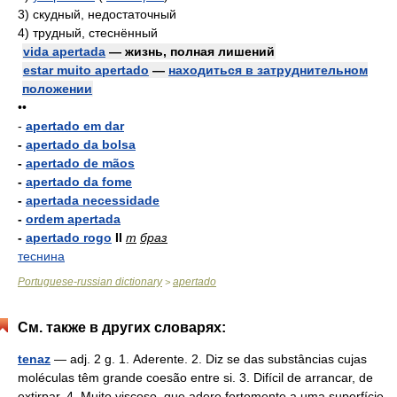
3)
скудный, недостаточный
4)
трудный, стеснённый
vida apertada
— жизнь, полная лишений
estar muito apertado
—
находиться в затруднительном
положении
••
-
apertado em dar
-
apertado da bolsa
-
apertado de mãos
-
apertado da fome
-
apertada necessidade
-
ordem apertada
-
apertado rogo
II
m
браз
теснина
Portuguese-russian dictionary
apertado
>
См. также в других словарях:
tenaz
— adj. 2 g. 1. Aderente. 2. Diz se das substâncias cujas
moléculas têm grande coesão entre si. 3. Difícil de arrancar, de
extirpar. 4. Muito viscoso, que adere fortemente a uma superfície.