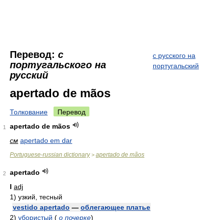
Перевод:
с
с русского на
португальского на
португальский
русский
apertado de mãos
Толкование
Перевод
apertado de mãos
1
см
apertado em dar
Portuguese-russian dictionary
apertado de mãos
>
apertado
2
I
adj
1)
узкий, тесный
vestido apertado
—
облегающее платье
2)
убористый
(
о почерке
)