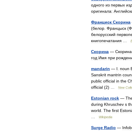
одного
из
первых
из
оригинала:
Английск
Франциск
Скорина
(
белор
.
Францыск
(
Ф
белорусский
первоп
книгопечатания
…
Скорина
—
Скорина
год
Имя
при
рождени
mandarin
—
I
.
noun
Sanskrit
mantrin
coun
public
official
in
the
Ch
official
(
2
) …
New
Coll
Estonian
rock
—
Th
during
Khruschev
s
t
world
.
The
first
Eston
…
Wikipedia
Surge
Radio
—
Info