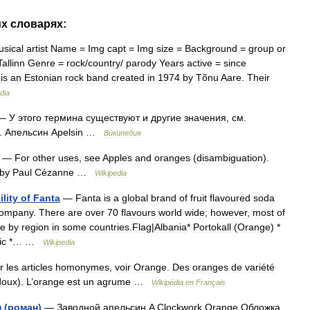
их
словарях:
sical
artist
Name
=
Img
capt
=
Img
size
=
Background
=
group
or
Tallinn
Genre
=
rock
/
country
/
parody
Years
active
=
since
)
is
an
Estonian
rock
band
created
in
1974
by
Tõnu
Aare
.
Their
dia
—
У
этого
термина
существуют
и
другие
значения
,
см
.
).
Апельсин
Apelsin
…
Википедия
—
For
other
uses
,
see
Apples
and
oranges
(
disambiguation
).
by
Paul
Cézanne
…
Wikipedia
ility
of
Fanta
—
Fanta
is
a
global
brand
of
fruit
flavoured
soda
ompany
.
There
are
over
70
flavours
world
wide
;
however
,
most
of
le
by
region
in
some
countries
.
Flag
|
Albania
*
Portokall
(
Orange
) *
ic
*… …
Wikipedia
r
les
articles
homonymes
,
voir
Orange
.
Des
oranges
de
variété
doux
).
L
’
orange
est
un
agrume
…
Wikipédia
en
Français
н
(
роман
)
—
Заводной
апельсин
A
Clockwork
Orange
Обложка