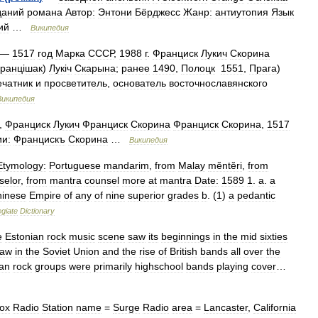
даний
романа
Автор:
Энтони
Бёрджесс
Жанр:
антиутопия
Язык
ий
…
Википедия
—
1517
год
Марка
СССР
,
1988
г
.
Франциск
Лукич
Скорина
ранц
і
шак
)
Лук
і
ч
Скарына
;
ранее
1490
,
Полоцк
1551
,
Прага
)
ечатник
и
просветитель
,
основатель
восточнославянского
Википедия
,
Франциск
Лукич
Франциск
Скорина
Франциск
Скорина
,
1517
и:
Францискъ
Скорина
…
Википедия
Etymology:
Portuguese
mandarim
,
from
Malay
mĕntĕri
,
from
selor
,
from
mantra
counsel
more
at
mantra
Date:
1589
1
.
a
.
a
inese
Empire
of
any
of
nine
superior
grades
b
. (
1
)
a
pedantic
egiate
Dictionary
e
Estonian
rock
music
scene
saw
its
beginnings
in
the
mid
sixties
haw
in
the
Soviet
Union
and
the
rise
of
British
bands
all
over
the
ian
rock
groups
were
primarily
highschool
bands
playing
cover
…
box
Radio
Station
name
=
Surge
Radio
area
=
Lancaster
,
California