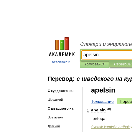
Словари и энциклоп
academic.ru
Толкования
Переводы
Перевод:
с шведского на ку
apelsin
С курдского на:
Шведский
Толкование
Перев
С шведского на:
apelsin
1
Все языки
pirteqal
Датский
Svensk
-
kurdiska
ordbok