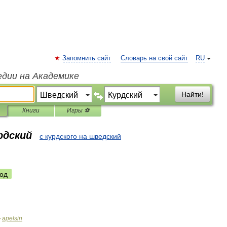
Запомнить сайт
Словарь на свой сайт
RU
едии на Академике
Найти!
Книги
Игры ⚽
рдский
с курдского на шведский
од
apelsin
>