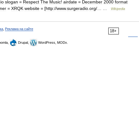
io
slogan
=
Respect
The
Music
!
airdate
=
December
2000
format
ner
=
XRQK
website
= [
http:
//
www
.
surgeradio
.
org
/… …
Wikipedia
ка
,
Реклама на сайте
18+
omla,
Drupal,
WordPress, MODx.