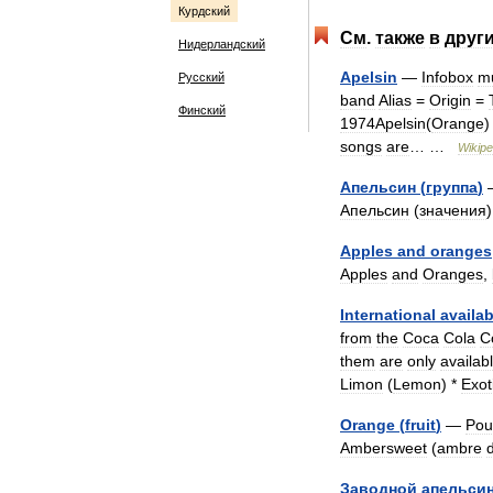
Курдский
См
.
также
в
друг
Нидерландский
Apelsin
—
Infobox
mu
Русский
band
Alias
=
Origin
=
Финский
1974Apelsin
(
Orange
songs
are
… …
Wikipe
Апельсин
(
группа
)
Апельсин
(
значения
Apples
and
oranges
Apples
and
Oranges
,
International
availab
from
the
Coca
Cola
C
them
are
only
availab
Limon
(
Lemon
) *
Exot
Orange
(
fruit
)
—
Pou
Ambersweet
(
ambre
Заводной
апельси