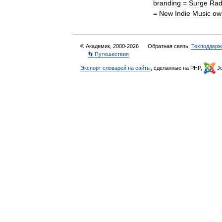
branding
=
Surge
Rad
=
New
Indie
Music
ow
© Академик, 2000-2026
Обратная связь:
Техподдерж
👣 Путешествия
Экспорт словарей на сайты
, сделанные на PHP,
Jo