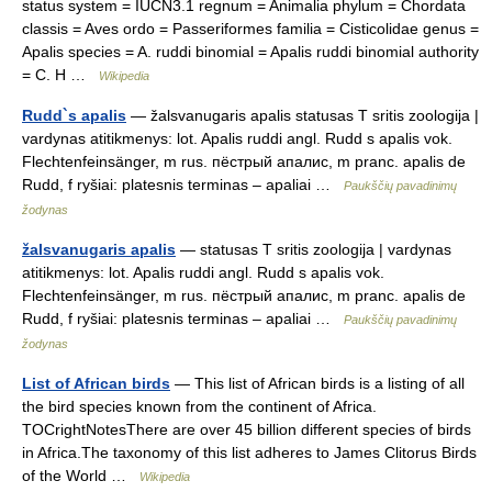
status system = IUCN3.1 regnum = Animalia phylum = Chordata
classis = Aves ordo = Passeriformes familia = Cisticolidae genus =
Apalis species = A. ruddi binomial = Apalis ruddi binomial authority
= C. H …
Wikipedia
Rudd`s apalis
— žalsvanugaris apalis statusas T sritis zoologija |
vardynas atitikmenys: lot. Apalis ruddi angl. Rudd s apalis vok.
Flechtenfeinsänger, m rus. пёстрый апалис, m pranc. apalis de
Rudd, f ryšiai: platesnis terminas – apaliai …
Paukščių pavadinimų
žodynas
žalsvanugaris apalis
— statusas T sritis zoologija | vardynas
atitikmenys: lot. Apalis ruddi angl. Rudd s apalis vok.
Flechtenfeinsänger, m rus. пёстрый апалис, m pranc. apalis de
Rudd, f ryšiai: platesnis terminas – apaliai …
Paukščių pavadinimų
žodynas
List of African birds
— This list of African birds is a listing of all
the bird species known from the continent of Africa.
TOCrightNotesThere are over 45 billion different species of birds
in Africa.The taxonomy of this list adheres to James Clitorus Birds
of the World …
Wikipedia