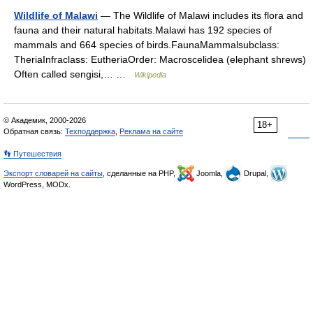
Wildlife of Malawi
— The Wildlife of Malawi includes its flora and
fauna and their natural habitats.Malawi has 192 species of
mammals and 664 species of birds.FaunaMammalsubclass:
TheriaInfraclass: EutheriaOrder: Macroscelidea (elephant shrews)
Often called sengisi,… …
Wikipedia
© Академик, 2000-2026
18+
Обратная связь:
Техподдержка
,
Реклама на сайте
👣 Путешествия
Экспорт словарей на сайты
, сделанные на PHP,
Joomla,
Drupal,
WordPress, MODx.