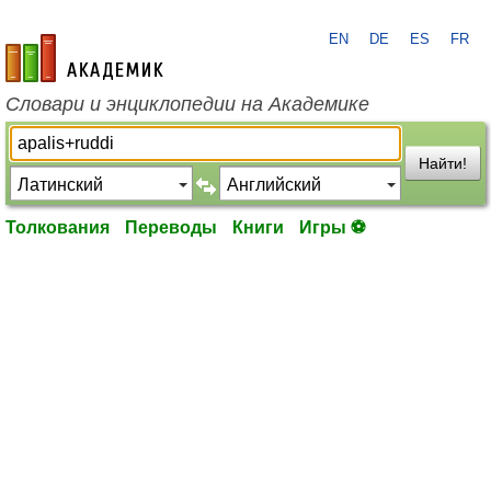
EN
DE
ES
FR
academic.ru
Словари и энциклопедии на Академике
Найти!
Толкования
Переводы
Книги
Игры ⚽