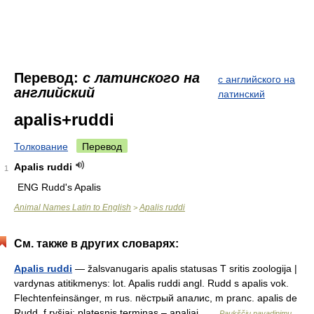
Перевод:
с латинского на
с английского на
английский
латинский
apalis+ruddi
Толкование
Перевод
Apalis ruddi
1
ENG Rudd's Apalis
Animal Names Latin to English
Apalis ruddi
>
См. также в других словарях:
Apalis ruddi
— žalsvanugaris apalis statusas T sritis zoologija |
vardynas atitikmenys: lot. Apalis ruddi angl. Rudd s apalis vok.
Flechtenfeinsänger, m rus. пёстрый апалис, m pranc. apalis de
Rudd, f ryšiai: platesnis terminas – apaliai …
Paukščių pavadinimų