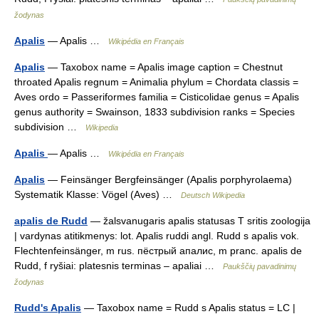
žodynas
Apalis
— Apalis …
Wikipédia en Français
Apalis
— Taxobox name = Apalis image caption = Chestnut
throated Apalis regnum = Animalia phylum = Chordata classis =
Aves ordo = Passeriformes familia = Cisticolidae genus = Apalis
genus authority = Swainson, 1833 subdivision ranks = Species
subdivision …
Wikipedia
Apalis
— Apalis …
Wikipédia en Français
Apalis
— Feinsänger Bergfeinsänger (Apalis porphyrolaema)
Systematik Klasse: Vögel (Aves) …
Deutsch Wikipedia
apalis de Rudd
— žalsvanugaris apalis statusas T sritis zoologija
| vardynas atitikmenys: lot. Apalis ruddi angl. Rudd s apalis vok.
Flechtenfeinsänger, m rus. пёстрый апалис, m pranc. apalis de
Rudd, f ryšiai: platesnis terminas – apaliai …
Paukščių pavadinimų
žodynas
Rudd's Apalis
— Taxobox name = Rudd s Apalis status = LC |