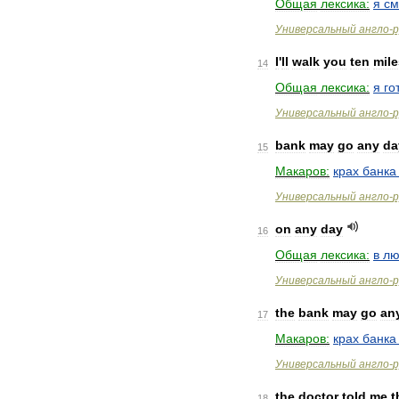
Общая
лексика:
я
см
Универсальный
англо
-
р
I
'
ll
walk
you
ten
mile
14
Общая
лексика:
я
го
Универсальный
англо
-
р
bank
may
go
any
da
15
Макаров:
крах
банка
Универсальный
англо
-
р
on
any
day
16
Общая
лексика:
в
лю
Универсальный
англо
-
р
the
bank
may
go
an
17
Макаров:
крах
банка
Универсальный
англо
-
р
the
doctor
told
me
t
18