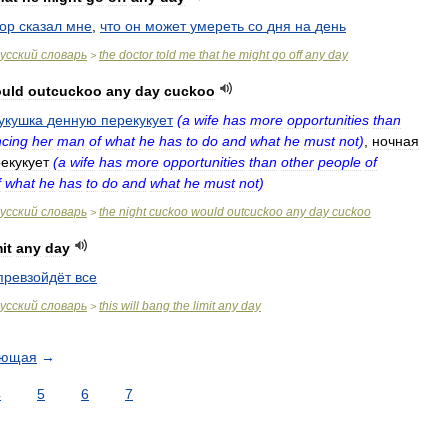
тор
сказал
мне
,
что
он
может
умереть
со
дня
на
день
усский
словарь
the
doctor
told
me
that
he
might
go
off
any
day
>
uld
outcuckoo
any
day
cuckoo
укушка
денную
перекукует
(
a
wife
has
more
opportunities
than
ncing
her
man
of
what
he
has
to
do
and
what
he
must
not
)
,
ночная
екукует
(
a
wife
has
more
opportunities
than
other
people
of
f
what
he
has
to
do
and
what
he
must
not
)
усский
словарь
the
night
cuckoo
would
outcuckoo
any
day
cuckoo
>
mit
any
day
превзойдёт
все
усский
словарь
this
will
bang
the
limit
any
day
>
ующая
→
4
5
6
7