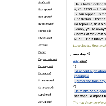
Арабский
He
is
better
looking
t
II
,
ch
.
XXIV
)
—
По
-
м
Болгарский
Susan
Nipper
...
is
mo
Венгерский
Chesterton
, ‘
Dickens
на
героиню
,
чем
Фл
Вьетнамский
Cranly
,
you
'
re
alway
Греческий
Portrait
of
the
Artist
A
Грузинский
мной
...
Но
я
ничуть
Датский
Large
English
-
Russian
p
Иврит
any
day
2
Индонезийский
adv
infml
1
)
Исландский
I
'
d
accept
a
job
abro
Испанский
границей
Итальянский
I
prefer
the
train
any
2
)
Каталанский
He
thinks
he
'
s
a
goo
Корейский
что
хорошо
играет
в
Латышский
The
new
dictionary
of
mo