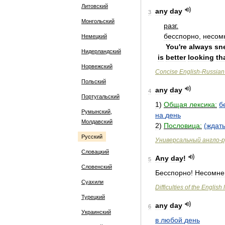
Литовский
any
day
3
Монгольский
paзг
.
бeccпopнo
,
нecoм
Немецкий
You
'
re
always
sn
Нидерландский
is
better
looking
th
Норвежский
Concise
English
-
Russian
Польский
any
day
4
Португальский
1
)
Общая
лексика:
б
Румынский,
на
день
Молдавский
2
)
Пословица:
(
ждат
Русский
Универсальный
англо
-
р
Словацкий
Any
day
!
5
Словенский
Бесспорно
!
Несомне
Суахили
Difficulties
of
the
English
Турецкий
any
day
6
Украинский
в
любой
день