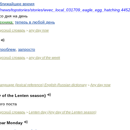
ближайшее
время
/
news
/
topstories
/
stories
/
wvec
_
local
_
031709
_
eagle
_
egg
_
hatching
.
4452
со
дня
на
день
ехника:
теперь
в
любой
день
усский
словарь
any
day
now
>
проблем
,
запросто
усский
словарь
any
day
of
the
week
>
language
(
lexical
reference
)
English
-
Russian
dictionary
Any
day
now
>
y
of
the
Lenten
season
)
ого
поста
усский
словарь
Lenten
day
(
Any
day
of
the
Lenten
season
)
>
bar
Monday