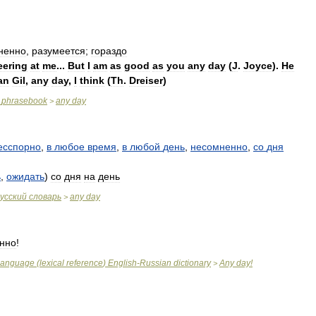
нeннo
,
paзумeeтcя
;
гopaздo
eering
at
me
...
But
I
am
as
good
as
you
any
day
(
J
.
Joyce
).
He
an
Gil
,
any
day
,
I
think
(
Th
.
Dreiser
)
phrasebook
any
day
>
есспорно
,
в
любое
время
,
в
любой
день
,
несомненно
,
со
дня
ь
,
ожидать
)
со
дня
на
день
усский
словарь
any
day
>
нно
!
language
(
lexical
reference
)
English
-
Russian
dictionary
Any
day
!
>