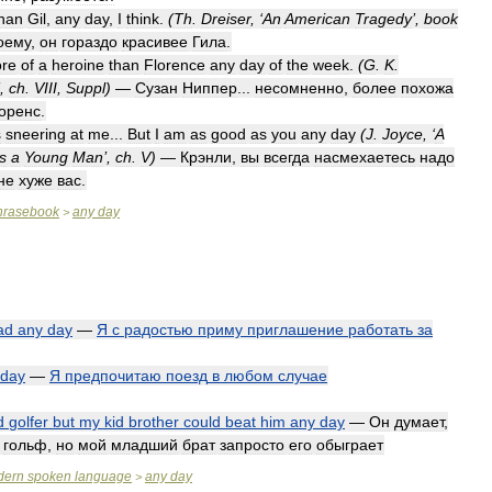
han
Gil
,
any
day
,
I
think
.
(
Th
.
Dreiser
, ‘
An
American
Tragedy
’,
book
оему
,
он
гораздо
красивее
Гила
.
re
of
a
heroine
than
Florence
any
day
of
the
week
.
(
G
.
K
.
’,
ch
.
VIII
,
Suppl
)
—
Сузан
Ниппер
...
несомненно
,
более
похожа
оренс
.
s
sneering
at
me
...
But
I
am
as
good
as
you
any
day
(
J
.
Joyce
, ‘
A
s
a
Young
Man
’,
ch
.
V
)
—
Крэнли
,
вы
всегда
насмехаетесь
надо
не
хуже
вас
.
hrasebook
any
day
>
ad
any
day
—
Я
с
радостью
приму
приглашение
работать
за
day
—
Я
предпочитаю
поезд
в
любом
случае
d
golfer
but
my
kid
brother
could
beat
him
any
day
—
Он
думает
,
гольф
,
но
мой
младший
брат
запросто
его
обыграет
dern
spoken
language
any
day
>