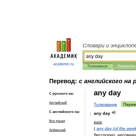
Словари и энциклоп
academic.ru
Толкования
Переводы
Перевод:
с английского на 
any day
С русского на:
Английский
Толкование
Перев
С английского на:
any
day
1
Все языки
разг
.
(
any
day
(
of
the
wee
Албанский
бесспорно
,
несомне