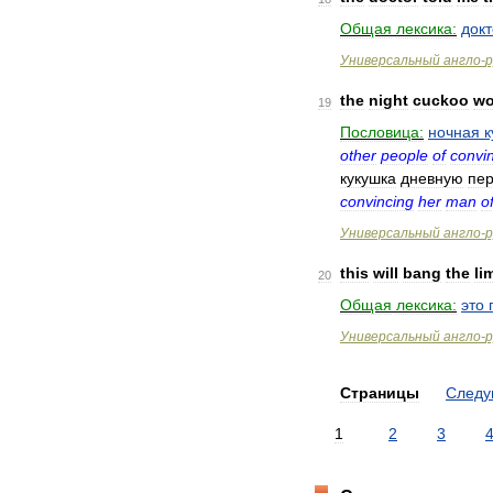
Общая
лексика:
док
Универсальный
англо
-
р
the
night
cuckoo
wo
19
Пословица:
ночная
к
other
people
of
convi
кукушка
дневную
пер
convincing
her
man
o
Универсальный
англо
-
р
this
will
bang
the
li
20
Общая
лексика:
это
Универсальный
англо
-
р
Страницы
След
1
2
3