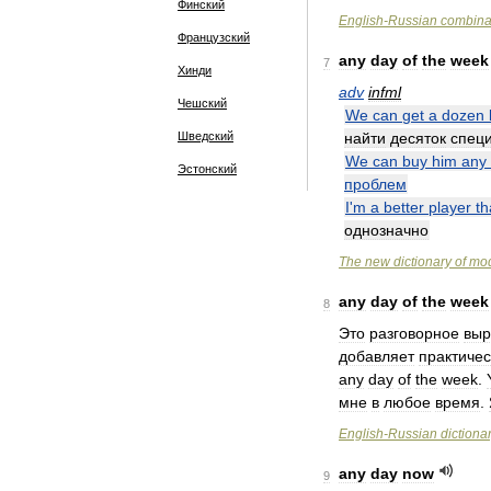
Финский
English
-
Russian
combina
Французский
any
day
of
the
week
7
Хинди
adv
infml
Чешский
We
can
get
a
dozen
Шведский
найти
десяток
спец
We
can
buy
him
any
Эстонский
проблем
I
'
m
a
better
player
th
однозначно
The
new
dictionary
of
mo
any
day
of
the
week
8
Это
разговорное
выр
добавляет
практичес
any
day
of
the
week
.
мне
в
любое
время
.
English
-
Russian
dictiona
any
day
now
9