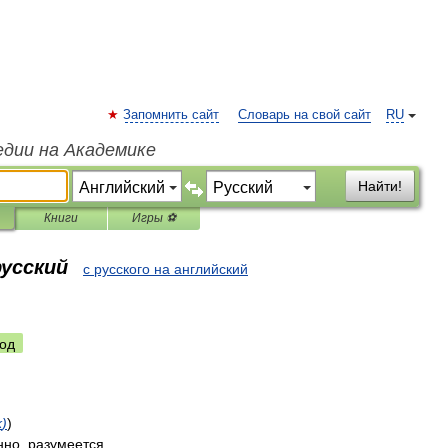
Запомнить сайт
Словарь на свой сайт
RU
едии на Академике
Найти!
Книги
Игры ⚽
русский
с русского на английский
од
k
)
)
нно
,
разумеется