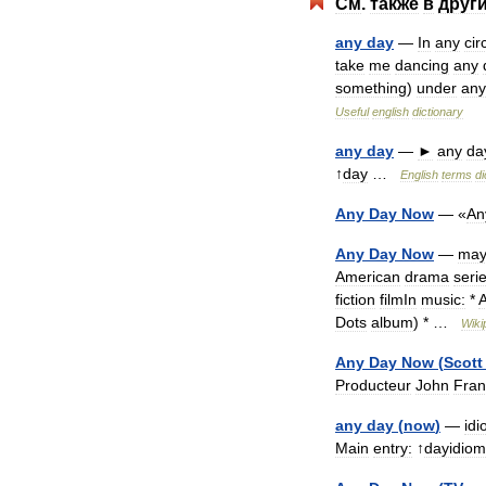
См
.
также
в
друг
any
day
—
In
any
ci
take
me
dancing
any
something
)
under
any
Useful
english
dictionary
any
day
—
►
any
da
↑
day
…
English
terms
di
Any
Day
Now
— «
An
Any
Day
Now
—
ma
American
drama
seri
fiction
filmIn
music:
*
Dots
album
) * …
Wiki
Any
Day
Now
(
Scott
Producteur
John
Fran
any
day
(
now
)
—
id
Main
entry:
↑
dayidiom