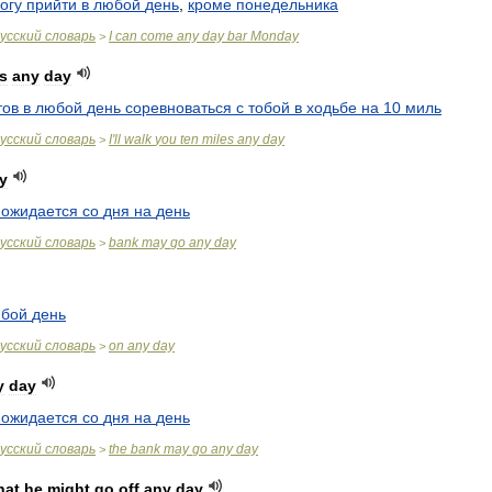
огу
прийти
в
любой
день
,
кроме
понедельника
усский
словарь
I
can
come
any
day
bar
Monday
>
s
any
day
тов
в
любой
день
соревноваться
с
тобой
в
ходьбе
на
10
миль
усский
словарь
I
'
ll
walk
you
ten
miles
any
day
>
y
ожидается
со
дня
на
день
усский
словарь
bank
may
go
any
day
>
бой
день
усский
словарь
on
any
day
>
y
day
ожидается
со
дня
на
день
усский
словарь
the
bank
may
go
any
day
>
hat
he
might
go
off
any
day