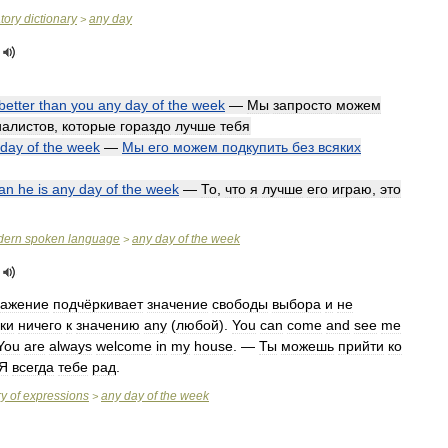
tory
dictionary
any
day
>
better
than
you
any
day
of
the
week
—
Мы
запросто
можем
иалистов
,
которые
гораздо
лучше
тебя
day
of
the
week
—
Мы
его
можем
подкупить
без
всяких
an
he
is
any
day
of
the
week
—
То
,
что
я
лучше
его
играю
,
это
dern
spoken
language
any
day
of
the
week
>
ажение
подчёркивает
значение
свободы
выбора
и
не
ки
ничего
к
значению
any
(
любой
).
You
can
come
and
see
me
You
are
always
welcome
in
my
house
. —
Ты
можешь
прийти
ко
Я
всегда
тебе
рад
.
ry
of
expressions
any
day
of
the
week
>