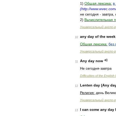
1
)
Общая
лексика:
в
(
http:
//
www
.
wvec
.
com
не
сегодня
-
завтра
,
2
)
Вычислительная
т
Универсальный
англо
-
р
any
day
of
the
week
10
Общая
лексика:
без
Универсальный
англо
-
р
Any
day
now
11
Не
сегодня
-
завтра
Difficulties
of
the
English
Lenten
day
(
Any
da
12
Религия:
день
Велик
Универсальный
англо
-
р
I
can
come
any
day
13