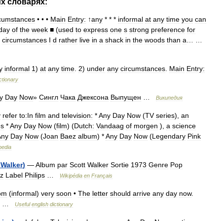
их
словарях:
rcumstances
• • •
Main
Entry:
↑
any
* * *
informal
at
any
time
you
can
day
of
the
week
■
(
used
to
express
one
s
strong
preference
for
circumstances
I
d
rather
live
in
a
shack
in
the
woods
than
a
… …
y
informal
1
)
at
any
time
.
2
)
under
any
circumstances
.
Main
Entry:
ctionary
y
Day
Now
»
Сингл
Чака
Джексона
Выпущен
…
Википедия
y
refer
to:In
film
and
television:
*
Any
Day
Now
(
TV
series
),
an
es
*
Any
Day
Now
(
film
) (
Dutch:
Vandaag
of
morgen
),
a
science
Any
Day
Now
(
Joan
Baez
album
) *
Any
Day
Now
(
Legendary
Pink
pedia
Walker
)
—
Album
par
Scott
Walker
Sortie
1973
Genre
Pop
z
Label
Philips
…
Wikipédia
en
Français
iom
(
informal
)
very
soon
•
The
letter
should
arrive
any
day
now
.
…
Useful
english
dictionary