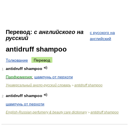
Перевод:
с английского на
с русского на
русский
английский
antidruff shampoo
Толкование
Перевод
antidruff shampoo
1
Парфюмерия:
шампунь от перхоти
Универсальный англо-русский словарь
antidruff shampoo
>
antidruff shampoo
2
шампунь от перхоти
English-Russian perfumery & beauty care dictionary
antidruff shampoo
>