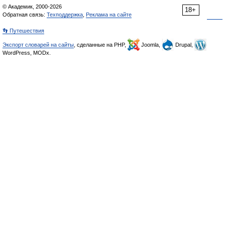
© Академик, 2000-2026
18+
Обратная связь:
Техподдержка
,
Реклама на сайте
👣 Путешествия
Экспорт словарей на сайты
, сделанные на PHP,
Joomla,
Drupal,
WordPress, MODx.