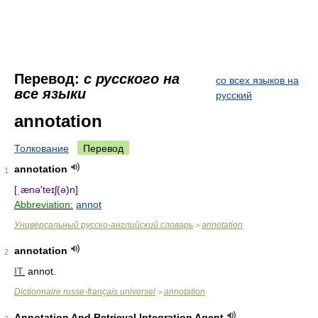
Перевод:
с русского на
со всех языков на
все языки
русский
annotation
Толкование
Перевод
annotation
1
[ˌænə'teɪʃ(ə)n]
Abbreviation:
annot
Универсальный русско-английский словарь
annotation
>
annotation
2
IT.
annot.
Dictionnaire russe-français universel
annotation
>
Annotation And Retrieval Integration Agent