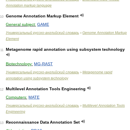
Annotation markup language
Genome Annotation Markup Element
10
General subject:
GAME
Универсальный русско-английский словарь
Genome Annotation Markup
>
Element
Metagenome rapid annotation using subsystem technology
11
Biotechnology:
MG-RAST
Универсальный русско-английский словарь
Metagenome rapid
>
annotation using subsystem technology
Multilevel Annotation Tools Engineering
12
Computers:
MATE
Универсальный русско-английский словарь
Multilevel Annotation Tools
>
Engineering
Reconnaissance Data Annotation Set
13