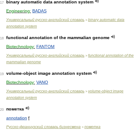
binary automatic data annotation system
17
Engineering:
BADAS
Универсальный русско-английский словарь
binary automatic data
>
annotation system
functional annotation of the mammalian genome
18
Biotechnology:
FANTOM
Универсальный русско-английский словарь
functional annotation of the
>
mammalian genome
volume-object image annotation system
19
Biotechnology:
VANO
Универсальный русско-английский словарь
volume-object image
>
annotation system
пометка
20
annotation
f
Русско-французский словарь бизнесмена
пометка
>