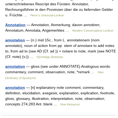
unterschriebenes Rescript des Fürsten. Annotator,
Rechnungsführer in den Provinzen über die zu liefernden Gelder
u. Früchte …
Pierer's Universal-Lexikon
Annotation
— Annotation, Anmerkung; davon annotiren;
Annotatum, Annotata, Angemerktes …
Herders Conversations-Lexikon
annotation
— (n.) mid 15c., from L. annotationem (nom.
annotatio), noun of action from pp. stem of annotare to add notes
to, from ad to (see AD (Cf. ad )) + notare to note, mark (see NOTE
(Cf. note) (v.)) …
Etymology dictionary
annotation
— gloss (see under ANNOTATE) Analogous words:
commentary, comment, observation, note, *remark …
New
Dictionary of Synonyms
annotation
— [n] explanatory note comment, commentary,
definition, elucidation, exegesis, explanation, explication, footnote,
gloss, glossary, illustration, interpretation, note, observation;
concepts 274,283 Ant. blank …
New thesaurus