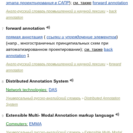
этапа проектирования в САПР
)
;
см. также
forward annotation
Англо-русский словарь промышленной и научной лексики
back
>
annotation
forward annotation
7
прямая аннотация
(
ссылки и упорядочение элементов
)
(напр., многостраничных принципиальных схем при
автоматизированном проектировании)
;
см. также
back
annotation
1
Англо-русский словарь промышленной и научной лексики
forward
>
annotation
Distributed Annotation System
8
Network technologies:
DAS
Универсальный русско-английский словарь
Distributed Annotation
>
System
Extensible Multi- Modal Annotation markup language
9
Computers:
EMMA
Универсальный русско-английский словарь
Extensible Multi- Modal
>