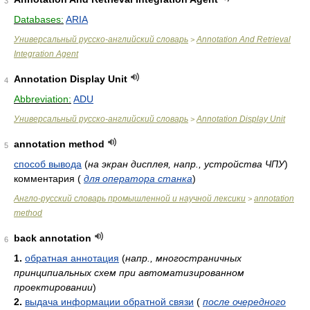
3
Databases:
ARIA
Универсальный русско-английский словарь
Annotation And Retrieval
>
Integration Agent
Annotation Display Unit
4
Abbreviation:
ADU
Универсальный русско-английский словарь
Annotation Display Unit
>
annotation method
5
способ вывода
(
на экран дисплея, напр., устройства ЧПУ
)
комментария
(
для оператора станка
)
Англо-русский словарь промышленной и научной лексики
annotation
>
method
back annotation
6
1.
обратная аннотация
(
напр., многостраничных
принципиальных схем при автоматизированном
проектировании
)
2.
выдача информации обратной связи
(
после очередного