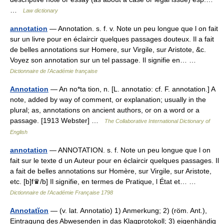
…
Law dictionary
annotation
— Annotation. s. f. v. Note un peu longue que l on fait
sur un livre pour en éclaircir quelques passages douteux. Il a fait
de belles annotations sur Homere, sur Virgile, sur Aristote, &c.
Voyez son annotation sur un tel passage. Il signifie en… …
Dictionnaire de l'Académie française
Annotation
— An no*ta tion, n. [L. annotatio: cf. F. annotation.] A
note, added by way of comment, or explanation; usually in the
plural; as, annotations on ancient authors, or on a word or a
passage. [1913 Webster] …
The Collaborative International Dictionary of
English
annotation
— ANNOTATION. s. f. Note un peu longue que l on
fait sur le texte d un Auteur pour en éclaircir quelques passages. Il
a fait de belles annotations sur Homère, sur Virgile, sur Aristote,
etc. [b]f♛/b] Il signifie, en termes de Pratique, l État et… …
Dictionnaire de l'Académie Française 1798
Annotatĭon
— (v. lat. Annotatio) 1) Anmerkung; 2) (röm. Ant.),
Eintragung des Abwesenden in das Klagprotokoll; 3) eigenhändig