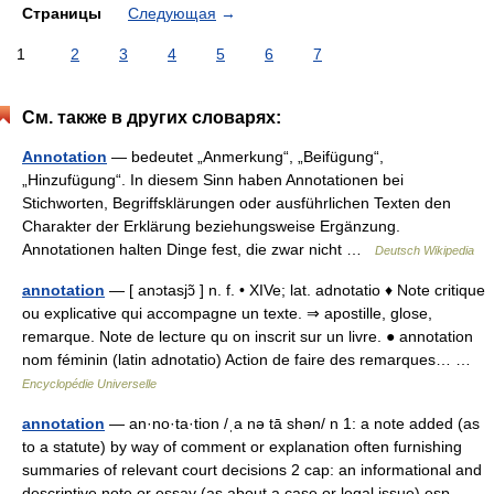
Страницы
Следующая
→
1
2
3
4
5
6
7
См. также в других словарях:
Annotation
— bedeutet „Anmerkung“, „Beifügung“,
„Hinzufügung“. In diesem Sinn haben Annotationen bei
Stichworten, Begriffsklärungen oder ausführlichen Texten den
Charakter der Erklärung beziehungsweise Ergänzung.
Annotationen halten Dinge fest, die zwar nicht …
Deutsch Wikipedia
annotation
— [ anɔtasjɔ̃ ] n. f. • XIVe; lat. adnotatio ♦ Note critique
ou explicative qui accompagne un texte. ⇒ apostille, glose,
remarque. Note de lecture qu on inscrit sur un livre. ● annotation
nom féminin (latin adnotatio) Action de faire des remarques… …
Encyclopédie Universelle
annotation
— an·no·ta·tion /ˌa nə tā shən/ n 1: a note added (as
to a statute) by way of comment or explanation often furnishing
summaries of relevant court decisions 2 cap: an informational and
descriptive note or essay (as about a case or legal issue) esp.…