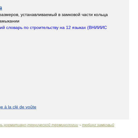
й
размеров
,
устанавливаемый
в
замковой
части
кольца
амыкании
кий
словарь
по
строительству
на
12
языках
(
ВНИИИС
ge
à
la
clé
de
voûte
рь
нормативно
-
технической
терминологии
тюбинг
замковый
>