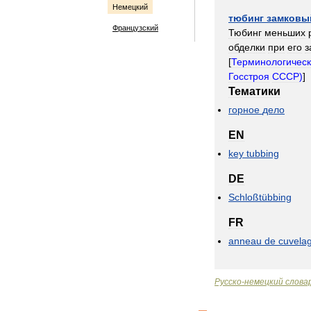
Немецкий
тюбинг
замковы
Французский
Тюбинг
меньших
обделки
при
его
з
[
Терминологичес
Госстроя
СССР
)
]
Тематики
горное
дело
EN
key
tubbing
DE
Schloßtübbing
FR
anneau
de
cuvela
Русско
-
немецкий
слова