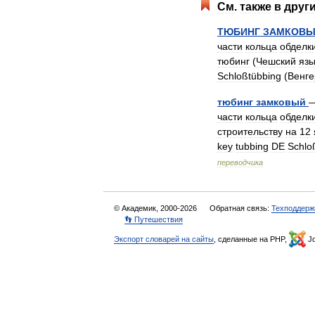
См
.
также
в
друг
ТЮБИНГ
ЗАМКОВ
части
кольца
обделк
тюбинг
(
Чешский
язы
Schloßtübbing
(
Венге
тюбинг
замковый
части
кольца
обделк
строительству
на
12
key
tubbing
DE
Schlo
переводчика
© Академик, 2000-2026
Обратная связь:
Техподдерж
👣 Путешествия
Экспорт словарей на сайты
, сделанные на PHP,
Jo