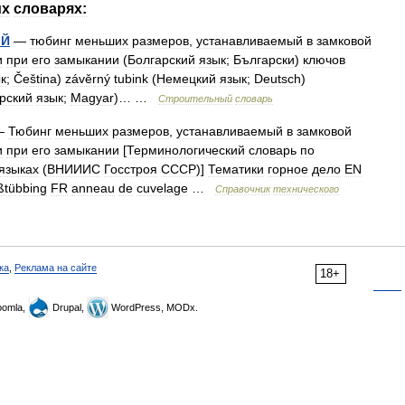
их
словарях:
ЫЙ
—
тюбинг
меньших
размеров
,
устанавливаемый
в
замковой
и
при
его
замыкании
(
Болгарский
язык
;
Български
)
ключов
к
;
Čeština
)
závěrný
tubink
(
Немецкий
язык
;
Deutsch
)
рский
язык
;
Magyar
)… …
Строительный
словарь
—
Тюбинг
меньших
размеров
,
устанавливаемый
в
замковой
и
при
его
замыкании
[
Терминологический
словарь
по
языках
(
ВНИИИС
Госстроя
СССР
)]
Тематики
горное
дело
EN
ßtübbing
FR
anneau
de
cuvelage
…
Справочник
технического
ка
,
Реклама на сайте
18+
omla,
Drupal,
WordPress, MODx.