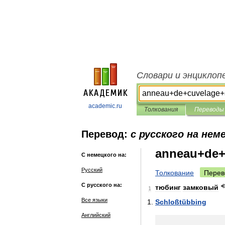
Словари и энциклоп
academic.ru
Толкования
Переводы
Перевод:
с русского на нем
anneau+de+
С немецкого на:
Русский
Толкование
Перев
С русского на:
тюбинг
замковый
1
Все языки
Schloßtübbing
Английский