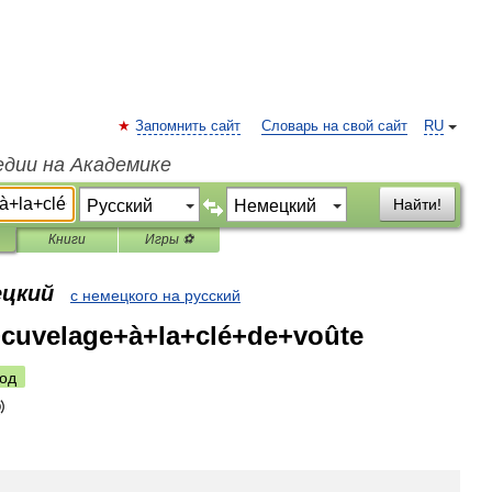
Запомнить сайт
Словарь на свой сайт
RU
едии на Академике
Найти!
Книги
Игры ⚽
ецкий
с немецкого на русский
cuvelage+à+la+clé+de+voûte
од