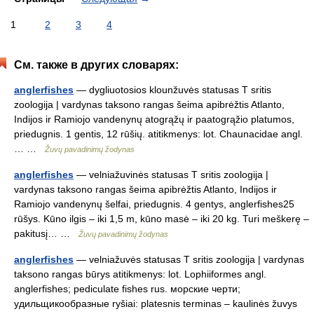
1
2
3
4
См. также в других словарях:
anglerfishes
— dygliuotosios klounžuvės statusas T sritis
zoologija | vardynas taksono rangas šeima apibrėžtis Atlanto,
Indijos ir Ramiojo vandenynų atogrąžų ir paatogrąžio platumos,
priedugnis. 1 gentis, 12 rūšių. atitikmenys: lot. Chaunacidae angl.
… …
Žuvų pavadinimų žodynas
anglerfishes
— velniažuvinės statusas T sritis zoologija |
vardynas taksono rangas šeima apibrėžtis Atlanto, Indijos ir
Ramiojo vandenynų šelfai, priedugnis. 4 gentys, anglerfishes25
rūšys. Kūno ilgis – iki 1,5 m, kūno masė – iki 20 kg. Turi meškerę –
pakitusį… …
Žuvų pavadinimų žodynas
anglerfishes
— velniažuvės statusas T sritis zoologija | vardynas
taksono rangas būrys atitikmenys: lot. Lophiiformes angl.
anglerfishes; pediculate fishes rus. морские черти;
удильщикообразные ryšiai: platesnis terminas – kaulinės žuvys