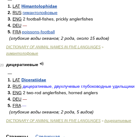
1.
LAT
Himantolophidae
2.
RUS
гимантолофовые
3.
ENG
2 football-fishes, prickly anglerfishes
4.
DEU
—
5.
FRA
poissons-football
(глубокие воды океанов; 2 рода, около 15 видов)
DICTIONARY OF ANIMAL NAMES IN FIVE LANGUAGES
>
гимантолофовые
дицератиевые
20
—
1.
LAT
Diceratiidae
2.
RUS
дицератиевые, двухлучевые глубоководные удильщики
3.
ENG
2 two-rod anglerfishes, horned anglers
4.
DEU
—
5.
FRA
—
(глубокие воды океанов; 2 рода, 5 видов)
DICTIONARY OF ANIMAL NAMES IN FIVE LANGUAGES
дицератиевые
>
Страницы
Следующая
→