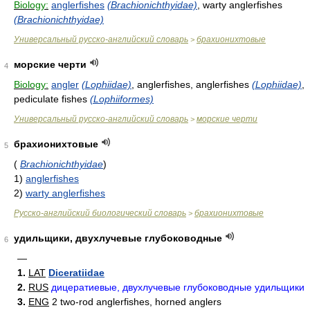
Biology:
anglerfishes
(Brachionichthyidae)
, warty anglerfishes
(Brachionichthyidae)
Универсальный русско-английский словарь
брахионихтовые
>
морские черти
4
Biology:
angler
(Lophiidae)
, anglerfishes, anglerfishes
(Lophiidae)
,
pediculate fishes
(Lophiiformes)
Универсальный русско-английский словарь
морские черти
>
брахионихтовые
5
(
Brachionichthyidae
)
1)
anglerfishes
2)
warty anglerfishes
Русско-английский биологический словарь
брахионихтовые
>
удильщики, двухлучевые глубоководные
6
—
1.
LAT
Diceratiidae
2.
RUS
дицератиевые, двухлучевые глубоководные удильщики
3.
ENG
2 two-rod anglerfishes, horned anglers