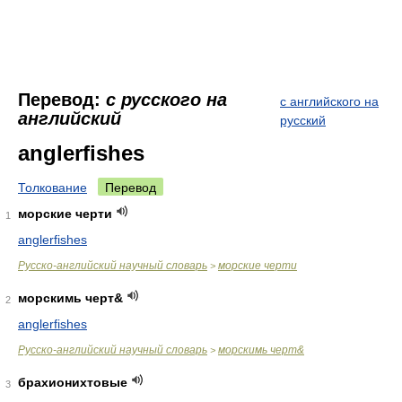
Перевод:
с русского на
с английского на
английский
русский
anglerfishes
Толкование
Перевод
морские черти
1
anglerfishes
Русско-английский научный словарь
морские черти
>
морскимь черт&
2
anglerfishes
Русско-английский научный словарь
морскимь черт&
>
брахионихтовые
3