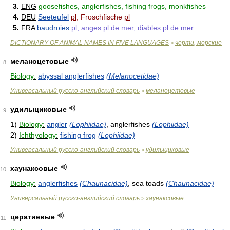
3.
ENG
goosefishes, anglerfishes, fishing frogs, monkfishes
4.
DEU
Seeteufel
pl
, Froschfische
pl
5.
FRA
baudroies
pl
, anges
pl
de mer, diables
pl
de mer
DICTIONARY OF ANIMAL NAMES IN FIVE LANGUAGES
черти, морские
>
меланоцетовые
8
Biology:
abyssal anglerfishes
(Melanocetidae)
Универсальный русско-английский словарь
меланоцетовые
>
удилыциковые
9
1)
Biology:
angler
(Lophiidae)
, anglerfishes
(Lophiidae)
2)
Ichthyology:
fishing frog
(Lophiidae)
Универсальный русско-английский словарь
удилыциковые
>
хаунаксовые
10
Biology:
anglerfishes
(Chaunacidae)
, sea toads
(Chaunacidae)
Универсальный русско-английский словарь
хаунаксовые
>
цератиевые
11