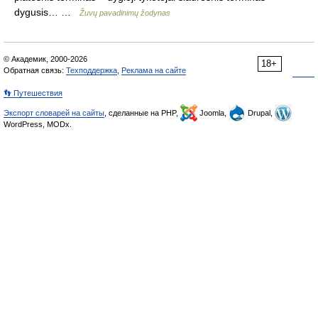
dygusis… …
Žuvų pavadinimų žodynas
© Академик, 2000-2026
18+
Обратная связь:
Техподдержка
,
Реклама на сайте
👣 Путешествия
Экспорт словарей на сайты
, сделанные на PHP,
Joomla,
Drupal,
WordPress, MODx.