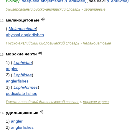
Biology:
deep-sea anglerfishes
(Ceratiidae)
, sea devil
(Ceratiidae)
Универсальный русско-английский словарь
цератиевые
>
меланоцетовые
12
(
Melanocetidae
)
abyssal anglerfishes
Русско-английский биологический словарь
меланоцетовые
>
морские черти
13
1)
(
Lophiidae
)
angler
2)
(
Lophiidae
)
anglerfishes
3)
(
Lophiiformes
)
pediculate fishes
Русско-английский биологический словарь
морские черти
>
удильщиковые
14
1)
angler
2)
anglerfishes