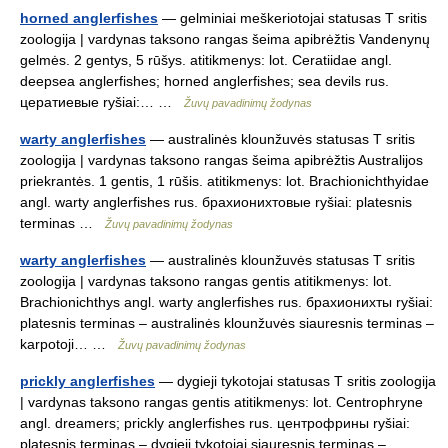
horned anglerfishes
— gelminiai meškeriotojai statusas T sritis
zoologija | vardynas taksono rangas šeima apibrėžtis Vandenynų
gelmės. 2 gentys, 5 rūšys. atitikmenys: lot. Ceratiidae angl.
deepsea anglerfishes; horned anglerfishes; sea devils rus.
цератиевые ryšiai:… …
Žuvų pavadinimų žodynas
warty anglerfishes
— australinės klounžuvės statusas T sritis
zoologija | vardynas taksono rangas šeima apibrėžtis Australijos
priekrantės. 1 gentis, 1 rūšis. atitikmenys: lot. Brachionichthyidae
angl. warty anglerfishes rus. брахионихтовые ryšiai: platesnis
terminas …
Žuvų pavadinimų žodynas
warty anglerfishes
— australinės klounžuvės statusas T sritis
zoologija | vardynas taksono rangas gentis atitikmenys: lot.
Brachionichthys angl. warty anglerfishes rus. брахионихты ryšiai:
platesnis terminas – australinės klounžuvės siauresnis terminas –
karpotoji… …
Žuvų pavadinimų žodynas
prickly anglerfishes
— dygieji tykotojai statusas T sritis zoologija
| vardynas taksono rangas gentis atitikmenys: lot. Centrophryne
angl. dreamers; prickly anglerfishes rus. центрофрины ryšiai:
platesnis terminas – dygieji tykotojai siauresnis terminas –