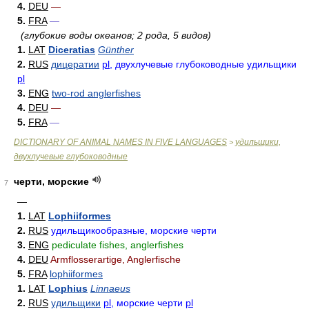
4.
DEU
—
5.
FRA
—
(глубокие воды океанов; 2 рода, 5 видов)
1.
LAT
Diceratias
Günther
2.
RUS
дицератии
pl
, двухлучевые глубоководные удильщики
pl
3.
ENG
two-rod anglerfishes
4.
DEU
—
5.
FRA
—
DICTIONARY OF ANIMAL NAMES IN FIVE LANGUAGES
удильщики,
>
двухлучевые глубоководные
черти, морские
7
—
1.
LAT
Lophiiformes
2.
RUS
удильщикообразные, морские черти
3.
ENG
pediculate fishes, anglerfishes
4.
DEU
Armflosserartige, Anglerfische
5.
FRA
lophiiformes
1.
LAT
Lophius
Linnaeus
2.
RUS
удильщики
pl
, морские черти
pl