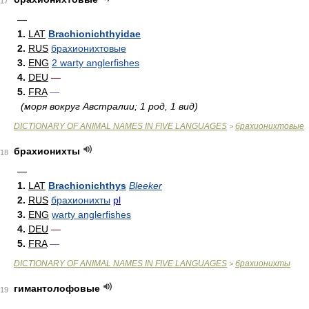
17
—
1.
LAT
Brachionichthyidae
2.
RUS
брахионихтовые
3.
ENG
2 warty anglerfishes
4.
DEU
—
5.
FRA
—
(моря вокруг Австралии; 1 род, 1 вид)
DICTIONARY OF ANIMAL NAMES IN FIVE LANGUAGES
брахионихтовые
>
брахионихты
18
—
1.
LAT
Brachionichthys
Bleeker
2.
RUS
брахионихты
pl
3.
ENG
warty anglerfishes
4.
DEU
—
5.
FRA
—
DICTIONARY OF ANIMAL NAMES IN FIVE LANGUAGES
брахионихты
>
гимантолофовые
19
—