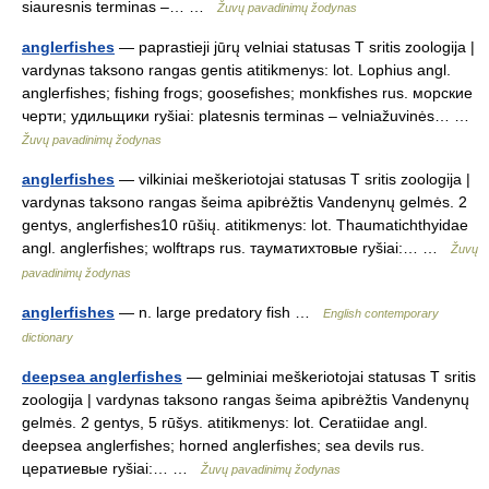
siauresnis terminas –… …
Žuvų pavadinimų žodynas
anglerfishes
— paprastieji jūrų velniai statusas T sritis zoologija |
vardynas taksono rangas gentis atitikmenys: lot. Lophius angl.
anglerfishes; fishing frogs; goosefishes; monkfishes rus. морские
черти; удильщики ryšiai: platesnis terminas – velniažuvinės… …
Žuvų pavadinimų žodynas
anglerfishes
— vilkiniai meškeriotojai statusas T sritis zoologija |
vardynas taksono rangas šeima apibrėžtis Vandenynų gelmės. 2
gentys, anglerfishes10 rūšių. atitikmenys: lot. Thaumatichthyidae
angl. anglerfishes; wolftraps rus. тауматихтовые ryšiai:… …
Žuvų
pavadinimų žodynas
anglerfishes
— n. large predatory fish …
English contemporary
dictionary
deepsea anglerfishes
— gelminiai meškeriotojai statusas T sritis
zoologija | vardynas taksono rangas šeima apibrėžtis Vandenynų
gelmės. 2 gentys, 5 rūšys. atitikmenys: lot. Ceratiidae angl.
deepsea anglerfishes; horned anglerfishes; sea devils rus.
цератиевые ryšiai:… …
Žuvų pavadinimų žodynas