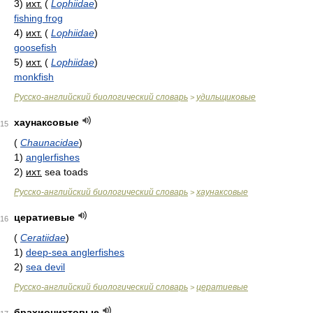
3)
ихт.
(
Lophiidae
)
fishing frog
4)
ихт.
(
Lophiidae
)
goosefish
5)
ихт.
(
Lophiidae
)
monkfish
Русско-английский биологический словарь
удильщиковые
>
хаунаксовые
15
(
Chaunacidae
)
1)
anglerfishes
2)
ихт.
sea toads
Русско-английский биологический словарь
хаунаксовые
>
цератиевые
16
(
Ceratiidae
)
1)
deep-sea anglerfishes
2)
sea devil
Русско-английский биологический словарь
цератиевые
>
брахионихтовые