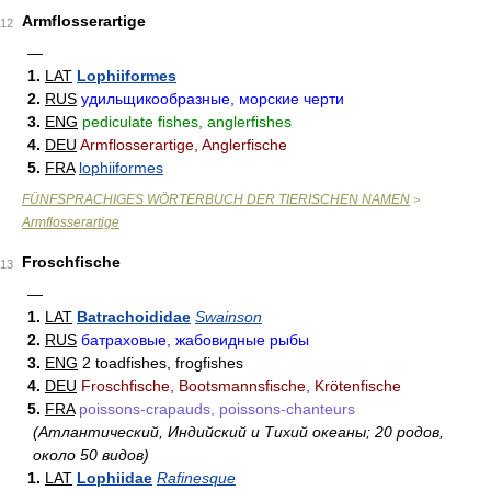
Armflosserartige
12
—
1.
LAT
Lophiiformes
2.
RUS
удильщикообразные, морские черти
3.
ENG
pediculate fishes, anglerfishes
4.
DEU
Armflosserartige, Anglerfische
5.
FRA
lophiiformes
FÜNFSPRACHIGES WÖRTERBUCH DER TIERISCHEN NAMEN
>
Armflosserartige
Froschfische
13
—
1.
LAT
Batrachoididae
Swainson
2.
RUS
батраховые, жабовидные рыбы
3.
ENG
2 toadfishes, frogfishes
4.
DEU
Froschfische, Bootsmannsfische, Krötenfische
5.
FRA
poissons-crapauds, poissons-chanteurs
(Атлантический, Индийский и Тихий океаны; 20 родов,
около 50 видов)
1.
LAT
Lophiidae
Rafinesque