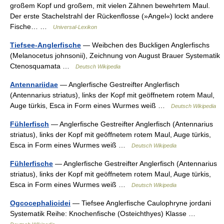
großem Kopf und großem, mit vielen Zähnen bewehrtem Maul.
Der erste Stachelstrahl der Rückenflosse (»Angel«) lockt andere
Fische… …
Universal-Lexikon
Tiefsee-Anglerfische
— Weibchen des Buckligen Anglerfischs
(Melanocetus johnsonii), Zeichnung von August Brauer Systematik
Ctenosquamata …
Deutsch Wikipedia
Antennariidae
— Anglerfische Gestreifter Anglerfisch
(Antennarius striatus), links der Kopf mit geöffnetem rotem Maul,
Auge türkis, Esca in Form eines Wurmes weiß …
Deutsch Wikipedia
Fühlerfisch
— Anglerfische Gestreifter Anglerfisch (Antennarius
striatus), links der Kopf mit geöffnetem rotem Maul, Auge türkis,
Esca in Form eines Wurmes weiß …
Deutsch Wikipedia
Fühlerfische
— Anglerfische Gestreifter Anglerfisch (Antennarius
striatus), links der Kopf mit geöffnetem rotem Maul, Auge türkis,
Esca in Form eines Wurmes weiß …
Deutsch Wikipedia
Ogcocephalioidei
— Tiefsee Anglerfische Caulophryne jordani
Systematik Reihe: Knochenfische (Osteichthyes) Klasse …