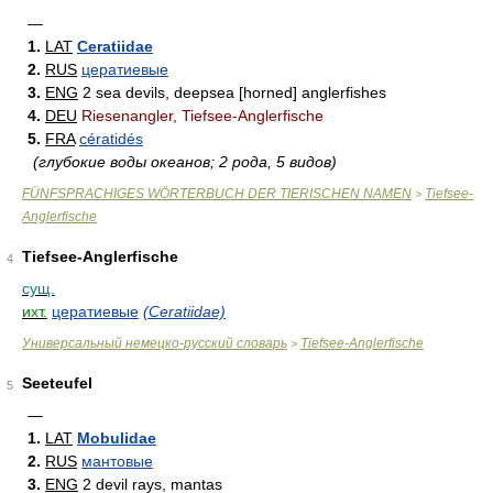
—
1.
LAT
Ceratiidae
2.
RUS
цератиевые
3.
ENG
2 sea devils, deepsea [horned] anglerfishes
4.
DEU
Riesenangler, Tiefsee-Anglerfische
5.
FRA
cératidés
(глубокие воды океанов; 2 рода, 5 видов)
FÜNFSPRACHIGES WÖRTERBUCH DER TIERISCHEN NAMEN
Tiefsee-
>
Anglerfische
Tiefsee-Anglerfische
4
сущ.
ихт.
цератиевые
(Ceratiidae)
Универсальный немецко-русский словарь
Tiefsee-Anglerfische
>
Seeteufel
5
—
1.
LAT
Mobulidae
2.
RUS
мантовые
3.
ENG
2 devil rays, mantas