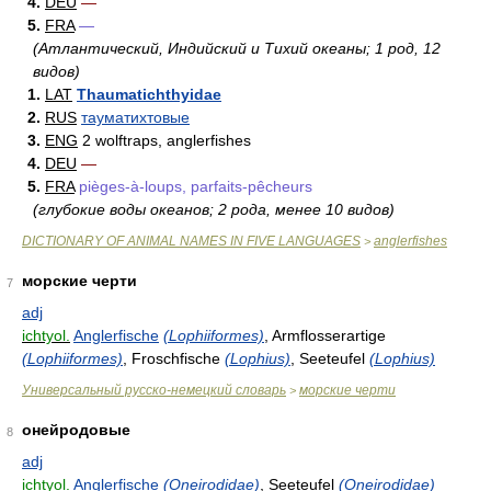
4.
DEU
—
5.
FRA
—
(Атлантический, Индийский и Тихий океаны; 1 род, 12
видов)
1.
LAT
Thaumatichthyidae
2.
RUS
тауматихтовые
3.
ENG
2 wolftraps, anglerfishes
4.
DEU
—
5.
FRA
pièges-à-loups, parfaits-pêcheurs
(глубокие воды океанов; 2 рода, менее 10 видов)
DICTIONARY OF ANIMAL NAMES IN FIVE LANGUAGES
anglerfishes
>
морские черти
7
adj
ichtyol.
Anglerfische
(Lophiiformes)
, Armflosserartige
(Lophiiformes)
, Froschfische
(Lophius)
, Seeteufel
(Lophius)
Универсальный русско-немецкий словарь
морские черти
>
онейродовые
8
adj
ichtyol.
Anglerfische
(Oneirodidae)
, Seeteufel
(Oneirodidae)