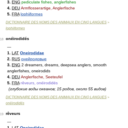
3.
ENG
pediculate fishes, anglerfishes
4.
DEU
Armflosserartige, Anglerfische
5.
FRA
lophiiformes
DICTIONNAIRE DES NOMS DES ANIMAUX EN CINQ LANGUES
>
lophiiformes
onéirodidés
18
—
1.
LAT
Oneirodidae
2.
RUS
онейродовые
3.
ENG
2 dreamers, dreams, deepsea anglers, smooth
anglerfishes, oneirodids
4.
DEU
Anglerfische, Seeteufel
5.
FRA
rêveurs, onéirodidés
(глубокие воды океанов; 15 родов, около 55 видов)
DICTIONNAIRE DES NOMS DES ANIMAUX EN CINQ LANGUES
>
onéirodidés
rêveurs
19
—
1.
LAT
Oneirodidae