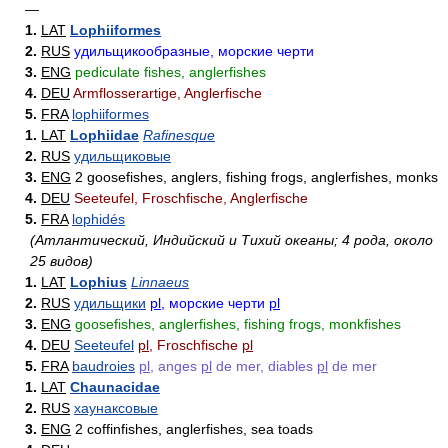
—
1.
LAT
Lophiiformes
2.
RUS
удильщикообразные, морские черти
3.
ENG
pediculate fishes, anglerfishes
4.
DEU
Armflosserartige, Anglerfische
5.
FRA
lophiiformes
1.
LAT
Lophiidae
Rafinesque
2.
RUS
удильщиковые
3.
ENG
2 goosefishes, anglers, fishing frogs, anglerfishes, monks
4.
DEU
Seeteufel, Froschfische, Anglerfische
5.
FRA
lophidés
(Атлантический, Индийский и Тихий океаны; 4 рода, около
25 видов)
1.
LAT
Lophius
Linnaeus
2.
RUS
удильщики
pl
, морские черти
pl
3.
ENG
goosefishes, anglerfishes, fishing frogs, monkfishes
4.
DEU
Seeteufel
pl
, Froschfische
pl
5.
FRA
baudroies
pl
, anges
pl
de mer, diables
pl
de mer
1.
LAT
Chaunacidae
2.
RUS
хаунаксовые
3.
ENG
2 coffinfishes, anglerfishes, sea toads