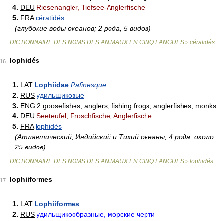
4.
DEU
Riesenangler, Tiefsee-Anglerfische
5.
FRA
cératidés
(глубокие воды океанов; 2 рода, 5 видов)
DICTIONNAIRE DES NOMS DES ANIMAUX EN CINQ LANGUES
cératidés
>
lophidés
16
—
1.
LAT
Lophiidae
Rafinesque
2.
RUS
удильщиковые
3.
ENG
2 goosefishes, anglers, fishing frogs, anglerfishes, monks
4.
DEU
Seeteufel, Froschfische, Anglerfische
5.
FRA
lophidés
(Атлантический, Индийский и Тихий океаны; 4 рода, около
25 видов)
DICTIONNAIRE DES NOMS DES ANIMAUX EN CINQ LANGUES
lophidés
>
lophiiformes
17
—
1.
LAT
Lophiiformes
2.
RUS
удильщикообразные, морские черти