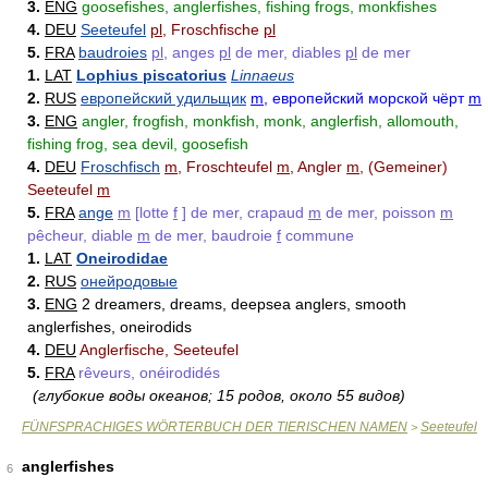
3.
ENG
goosefishes, anglerfishes, fishing frogs, monkfishes
4.
DEU
Seeteufel
pl
, Froschfische
pl
5.
FRA
baudroies
pl
, anges
pl
de mer, diables
pl
de mer
1.
LAT
Lophius piscatorius
Linnaeus
2.
RUS
европейский удильщик
m
, европейский морской чёрт
m
3.
ENG
angler, frogfish, monkfish, monk, anglerfish, allomouth,
fishing frog, sea devil, goosefish
4.
DEU
Froschfisch
m
, Froschteufel
m
, Angler
m
, (Gemeiner)
Seeteufel
m
5.
FRA
ange
m
[lotte
f
] de mer, crapaud
m
de mer, poisson
m
pêcheur, diable
m
de mer, baudroie
f
commune
1.
LAT
Oneirodidae
2.
RUS
онейродовые
3.
ENG
2 dreamers, dreams, deepsea anglers, smooth
anglerfishes, oneirodids
4.
DEU
Anglerfische, Seeteufel
5.
FRA
rêveurs, onéirodidés
(глубокие воды океанов; 15 родов, около 55 видов)
FÜNFSPRACHIGES WÖRTERBUCH DER TIERISCHEN NAMEN
Seeteufel
>
anglerfishes
6