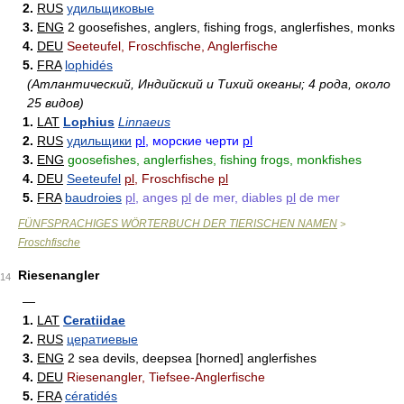
2.
RUS
удильщиковые
3.
ENG
2 goosefishes, anglers, fishing frogs, anglerfishes, monks
4.
DEU
Seeteufel, Froschfische, Anglerfische
5.
FRA
lophidés
(Атлантический, Индийский и Тихий океаны; 4 рода, около
25 видов)
1.
LAT
Lophius
Linnaeus
2.
RUS
удильщики
pl
, морские черти
pl
3.
ENG
goosefishes, anglerfishes, fishing frogs, monkfishes
4.
DEU
Seeteufel
pl
, Froschfische
pl
5.
FRA
baudroies
pl
, anges
pl
de mer, diables
pl
de mer
FÜNFSPRACHIGES WÖRTERBUCH DER TIERISCHEN NAMEN
>
Froschfische
Riesenangler
14
—
1.
LAT
Ceratiidae
2.
RUS
цератиевые
3.
ENG
2 sea devils, deepsea [horned] anglerfishes
4.
DEU
Riesenangler, Tiefsee-Anglerfische
5.
FRA
cératidés