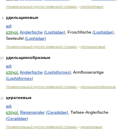
Универсальный русско-немецкий словарь
онейродовые
>
удильщиковые
9
adj
ichtyol.
Anglerfische
(Lophiidae)
, Froschfische
(Lophiidae)
,
Seeteufel
(Lophiidae)
Универсальный русско-немецкий словарь
удильщиковые
>
удильщикообразные
10
adj
ichtyol.
Anglerfische
(Lophiiformes)
, Armflosserartige
(Lophiiformes)
Универсальный русско-немецкий словарь
удильщикообразные
>
цератиевые
11
adj
ichtyol.
Riesenangler
(Ceratiidae)
, Tiefsee-Anglerfische
(Ceratiidae)
Универсальный русско-немецкий словарь
цератиевые
>