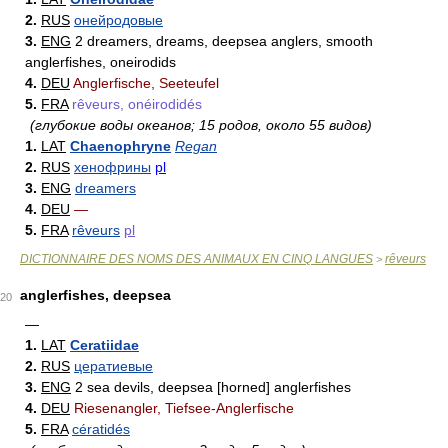
2.
RUS
онейродовые
3.
ENG
2 dreamers, dreams, deepsea anglers, smooth
anglerfishes, oneirodids
4.
DEU
Anglerfische, Seeteufel
5.
FRA
rêveurs, onéirodidés
(глубокие воды океанов; 15 родов, около 55 видов)
1.
LAT
Chaenophryne
Regan
2.
RUS
хенофрины
pl
3.
ENG
dreamers
4.
DEU
—
5.
FRA
rêveurs
pl
DICTIONNAIRE DES NOMS DES ANIMAUX EN CINQ LANGUES
rêveurs
>
anglerfishes, deepsea
20
—
1.
LAT
Ceratiidae
2.
RUS
цератиевые
3.
ENG
2 sea devils, deepsea [horned] anglerfishes
4.
DEU
Riesenangler, Tiefsee-Anglerfische
5.
FRA
cératidés