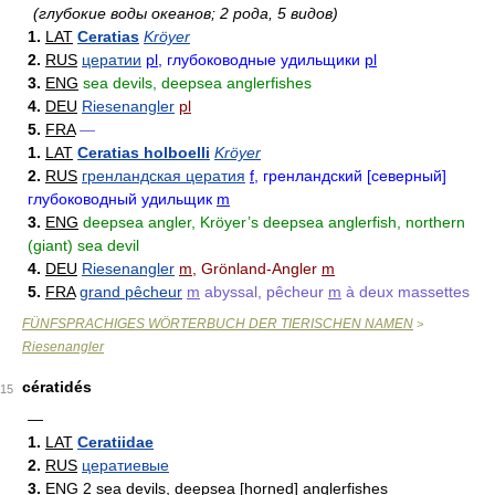
(глубокие воды океанов; 2 рода, 5 видов)
1.
LAT
Ceratias
Kröyer
2.
RUS
цератии
pl
, глубоководные удильщики
pl
3.
ENG
sea devils, deepsea anglerfishes
4.
DEU
Riesenangler
pl
5.
FRA
—
1.
LAT
Ceratias holboelli
Kröyer
2.
RUS
гренландская цератия
f
, гренландский [северный]
глубоководный удильщик
m
3.
ENG
deepsea angler, Kröyer’s deepsea anglerfish, northern
(giant) sea devil
4.
DEU
Riesenangler
m
, Grönland-Angler
m
5.
FRA
grand pêcheur
m
abyssal, pêcheur
m
à deux massettes
FÜNFSPRACHIGES WÖRTERBUCH DER TIERISCHEN NAMEN
>
Riesenangler
cératidés
15
—
1.
LAT
Ceratiidae
2.
RUS
цератиевые
3.
ENG
2 sea devils, deepsea [horned] anglerfishes