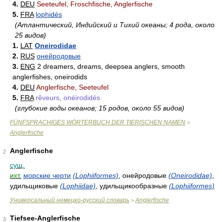
4.
DEU
Seeteufel, Froschfische, Anglerfische
5.
FRA
lophidés
(Атлантический, Индийский и Тихий океаны; 4 рода, около
25 видов)
1.
LAT
Oneirodidae
2.
RUS
онейродовые
3.
ENG
2 dreamers, dreams, deepsea anglers, smooth
anglerfishes, oneirodids
4.
DEU
Anglerfische, Seeteufel
5.
FRA
rêveurs, onéirodidés
(глубокие воды океанов; 15 родов, около 55 видов)
FÜNFSPRACHIGES WÖRTERBUCH DER TIERISCHEN NAMEN
>
Anglerfische
Anglerfische
2
сущ.
ихт.
морские черти
(Lophiiformes)
, онейродовые
(Oneirodidae)
,
удильщиковые
(Lophiidae)
, удильщикообразные
(Lophiiformes)
Универсальный немецко-русский словарь
Anglerfische
>
Tiefsee-Anglerfische
3