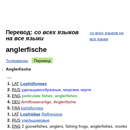
Перевод:
со всех языков
со всех языков на
на все языки
все языки
anglerfische
Толкование
Перевод
Anglerfische
1
—
1.
LAT
Lophiiformes
2.
RUS
удильщикообразные, морские черти
3.
ENG
pediculate fishes, anglerfishes
4.
DEU
Armflosserartige, Anglerfische
5.
FRA
lophiiformes
1.
LAT
Lophiidae
Rafinesque
2.
RUS
удильщиковые
3.
ENG
2 goosefishes, anglers, fishing frogs, anglerfishes, monks