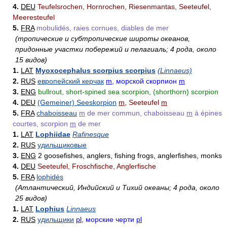
4.
DEU
Teufelsrochen, Hornrochen, Riesenmantas, Seeteufel,
Meeresteufel
5.
FRA
mobulidés, raies cornues, diables de mer
(тропические и субтропические широты океанов,
придонные участки побережий и пелагиаль; 4 рода, около
15 видов)
1.
LAT
Myoxocephalus scorpius scorpius
(Linnaeus)
2.
RUS
европейский керчак
m
, морской скорпион
m
3.
ENG
bullrout, short-spined sea scorpion, (shorthorn) scorpion
4.
DEU
(Gemeiner) Seeskorpion
m
, Seeteufel
m
5.
FRA
chaboisseau
m
de mer commun, chaboisseau
m
à épines
courtes, scorpion
m
de mer
1.
LAT
Lophiidae
Rafinesque
2.
RUS
удильщиковые
3.
ENG
2 goosefishes, anglers, fishing frogs, anglerfishes, monks
4.
DEU
Seeteufel, Froschfische, Anglerfische
5.
FRA
lophidés
(Атлантический, Индийский и Тихий океаны; 4 рода, около
25 видов)
1.
LAT
Lophius
Linnaeus
2.
RUS
удильщики
pl
, морские черти
pl