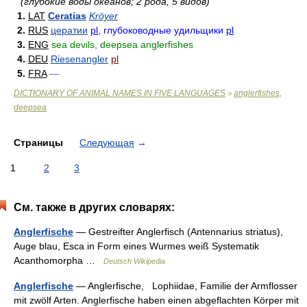
(глубокие воды океанов; 2 рода, 5 видов)
1.
LAT
Ceratias
Kröyer
2.
RUS
цератии
pl
, глубоководные удильщики
pl
3.
ENG
sea devils, deepsea anglerfishes
4.
DEU
Riesenangler
pl
5.
FRA
—
DICTIONARY OF ANIMAL NAMES IN FIVE LANGUAGES
anglerfishes,
>
deepsea
Страницы
Следующая
→
1
2
3
См. также в других словарях:
Anglerfische
— Gestreifter Anglerfisch (Antennarius striatus),
Auge blau, Esca in Form eines Wurmes weiß Systematik
Acanthomorpha …
Deutsch Wikipedia
Anglerfische
— Anglerfische, Lophiidae, Familie der Armflosser
mit zwölf Arten. Anglerfische haben einen abgeflachten Körper mit