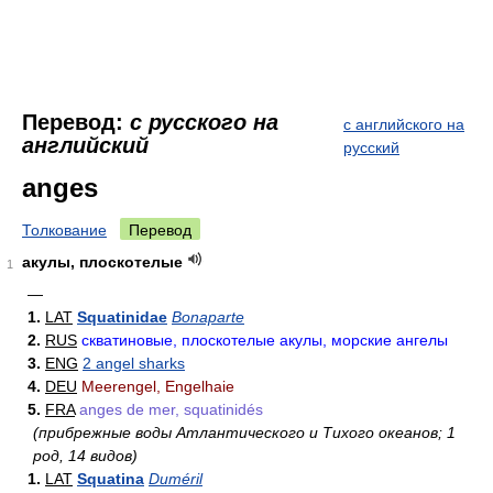
Перевод:
с русского на
с английского на
английский
русский
anges
Толкование
Перевод
акулы, плоскотелые
1
—
1.
LAT
Squatinidae
Bonaparte
2.
RUS
скватиновые, плоскотелые акулы, морские ангелы
3.
ENG
2 angel sharks
4.
DEU
Meerengel, Engelhaie
5.
FRA
anges de mer, squatinidés
(прибрежные воды Атлантического и Тихого океанов; 1
род, 14 видов)
1.
LAT
Squatina
Duméril