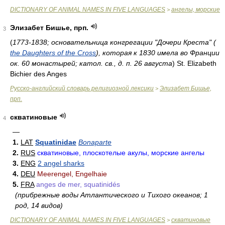
DICTIONARY OF ANIMAL NAMES IN FIVE LANGUAGES
ангелы, морские
>
Элизабет Бишье, прп.
3
(
1773-1838; основательница конгрегации "Дочери Креста" (
the Daughters of the Cross
), которая к 1830 имела во Франции
ок. 60 монастырей; катол. св., д. п. 26 августа
)
St. Elizabeth
Bichier des Anges
Русско-английский словарь религиозной лексики
Элизабет Бишье,
>
прп.
скватиновые
4
—
1.
LAT
Squatinidae
Bonaparte
2.
RUS
скватиновые, плоскотелые акулы, морские ангелы
3.
ENG
2 angel sharks
4.
DEU
Meerengel, Engelhaie
5.
FRA
anges de mer, squatinidés
(прибрежные воды Атлантического и Тихого океанов; 1
род, 14 видов)
DICTIONARY OF ANIMAL NAMES IN FIVE LANGUAGES
скватиновые
>