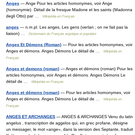
Anges
— Ange Pour les articles homonymes, voir Ange
(homonymie). Détail de la fresque Madone et les saints (Madonna
degli Otto) par …
Wikipédia en Français
anges
— n.m.pl. Les anges, Les gens (verlan ; on ne fait pas la
liaison) …
Dictionnaire du Français argotique et populaire
Anges Et Démons (Roman)
— Pour les articles homonymes, voir
Anges et démons. Anges Démons Le détail de …
Wikipédia en
Français
Anges et demons (roman)
— Anges et démons (roman) Pour les
articles homonymes, voir Anges et démons. Anges Démons Le
détail de …
Wikipédia en Français
Anges et démons (roman)
— Pour les articles homonymes, voir
Anges et démons. Anges Démons Le détail de …
Wikipédia en
Français
ANGES ET ARCHANGES
— ANGES & ARCHANGES Venu du latin
angelus , transcription de aggelos qui, en grec profane, désigne
un messager, le mot «ange», dans la version des Septante, traduit