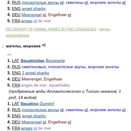
2.
RUS
плоскотелые акулы
pl
, скватины
pl
, морские ангелы
pl
3.
ENG
angel sharks
4.
DEU
Meerengel
pl
, Engelhaie
pl
5.
FRA
anges
pl
de mer
DICTIONARY OF ANIMAL NAMES IN FIVE LANGUAGES
акулы,
>
плоскотелые
ангелы, морские
2
—
1.
LAT
Squatinidae
Bonaparte
2.
RUS
скватиновые, плоскотелые акулы, морские ангелы
3.
ENG
2 angel sharks
4.
DEU
Meerengel, Engelhaie
5.
FRA
anges de mer, squatinidés
(прибрежные воды Атлантического и Тихого океанов; 1
род, 14 видов)
1.
LAT
Squatina
Duméril
2.
RUS
плоскотелые акулы
pl
, скватины
pl
, морские ангелы
pl
3.
ENG
angel sharks
4.
DEU
Meerengel
pl
, Engelhaie
pl
5.
FRA
anges
pl
de mer