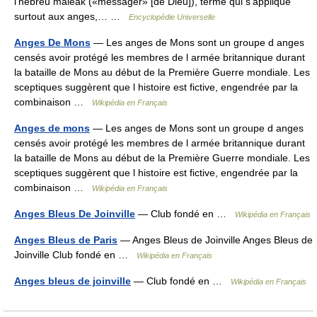
l’hébreu maleak («messager» [de Dieu]), terme qui s’applique
surtout aux anges,… …
Encyclopédie Universelle
Anges De Mons
— Les anges de Mons sont un groupe d anges
censés avoir protégé les membres de l armée britannique durant
la bataille de Mons au début de la Première Guerre mondiale. Les
sceptiques suggèrent que l histoire est fictive, engendrée par la
combinaison …
Wikipédia en Français
Anges de mons
— Les anges de Mons sont un groupe d anges
censés avoir protégé les membres de l armée britannique durant
la bataille de Mons au début de la Première Guerre mondiale. Les
sceptiques suggèrent que l histoire est fictive, engendrée par la
combinaison …
Wikipédia en Français
Anges Bleus De Joinville
— Club fondé en …
Wikipédia en Français
Anges Bleus de Paris
— Anges Bleus de Joinville Anges Bleus de
Joinville Club fondé en …
Wikipédia en Français
Anges bleus de joinville
— Club fondé en …
Wikipédia en Français