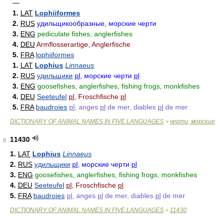
—
1.
LAT
Lophiiformes
2.
RUS
удильщикообразные, морские черти
3.
ENG
pediculate fishes, anglerfishes
4.
DEU
Armflosserartige, Anglerfische
5.
FRA
lophiiformes
1.
LAT
Lophius
Linnaeus
2.
RUS
удильщики
pl
, морские черти
pl
3.
ENG
goosefishes, anglerfishes, fishing frogs, monkfishes
4.
DEU
Seeteufel
pl
, Froschfische
pl
5.
FRA
baudroies
pl
, anges
pl
de mer, diables
pl
de mer
DICTIONARY OF ANIMAL NAMES IN FIVE LANGUAGES
черти, морские
>
11430
8
1.
LAT
Lophius
Linnaeus
2.
RUS
удильщики
pl
, морские черти
pl
3.
ENG
goosefishes, anglerfishes, fishing frogs, monkfishes
4.
DEU
Seeteufel
pl
, Froschfische
pl
5.
FRA
baudroies
pl
, anges
pl
de mer, diables
pl
de mer
DICTIONARY OF ANIMAL NAMES IN FIVE LANGUAGES
11430
>