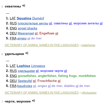
скватины
5
—
1.
LAT
Squatina
Duméril
2.
RUS
плоскотелые акулы
pl
, скватины
pl
, морские ангелы
pl
3.
ENG
angel sharks
4.
DEU
Meerengel
pl
, Engelhaie
pl
5.
FRA
anges
pl
de mer
DICTIONARY OF ANIMAL NAMES IN FIVE LANGUAGES
скватины
>
удильщики
6
—
1.
LAT
Lophius
Linnaeus
2.
RUS
удильщики
pl
, морские черти
pl
3.
ENG
goosefishes, anglerfishes, fishing frogs, monkfishes
4.
DEU
Seeteufel
pl
, Froschfische
pl
5.
FRA
baudroies
pl
, anges
pl
de mer, diables
pl
de mer
DICTIONARY OF ANIMAL NAMES IN FIVE LANGUAGES
удильщики
>
черти, морские
7