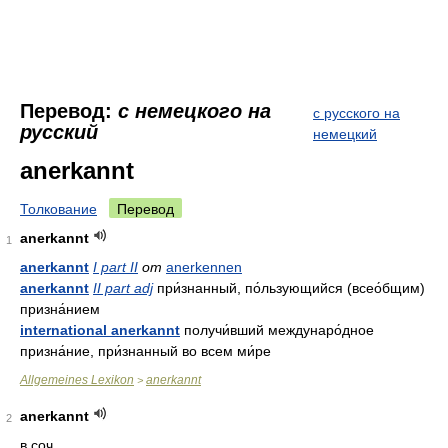
Перевод:
с немецкого на
с русского на
русский
немецкий
anerkannt
Толкование
Перевод
anerkannt
1
anerkannt
I part II
от
anerkennen
anerkannt
II part adj
при́знанный, по́льзующийся (всео́бщим)
призна́нием
international anerkannt
получи́вший междунаро́дное
призна́ние, при́знанный во всем ми́ре
Allgemeines Lexikon
anerkannt
>
anerkannt
2
в соч.