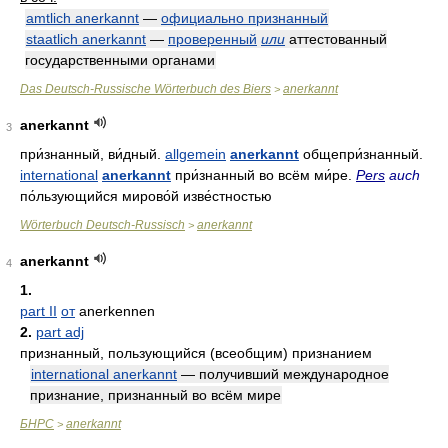
amtlich anerkannt
—
официально признанный
staatlich anerkannt
—
проверенный
или
аттестованный
государственными органами
Das Deutsch-Russische Wörterbuch des Biers
anerkannt
>
anerkannt
3
при́знанный
,
ви́дный
.
allgemein
anerkannt
общепри́знанный
.
international
anerkannt
при́знанный во всём ми́ре
.
Pers
auch
по́льзующийся мирово́й изве́стностью
Wörterbuch Deutsch-Russisch
anerkannt
>
anerkannt
4
1.
part II
от
anerkennen
2.
part adj
признанный, пользующийся (всеобщим) признанием
international anerkannt
— получивший международное
признание, признанный во всём мире
БНРС
anerkannt
>