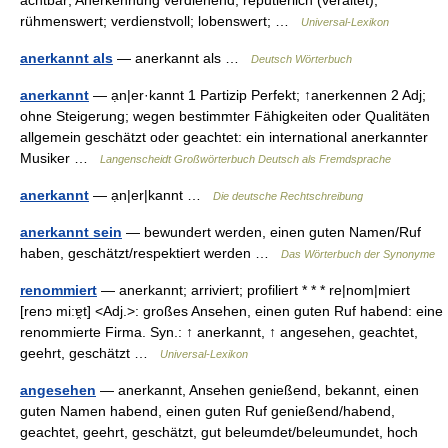
achtbar; Anerkennung verdienend; reputierlich (veraltet);
rühmenswert; verdienstvoll; lobenswert; …
Universal-Lexikon
anerkannt als
— anerkannt als …
Deutsch Wörterbuch
anerkannt
— ạn|er·kannt 1 Partizip Perfekt; ↑anerkennen 2 Adj;
ohne Steigerung; wegen bestimmter Fähigkeiten oder Qualitäten
allgemein geschätzt oder geachtet: ein international anerkannter
Musiker …
Langenscheidt Großwörterbuch Deutsch als Fremdsprache
anerkannt
— ạn|er|kannt …
Die deutsche Rechtschreibung
anerkannt sein
— bewundert werden, einen guten Namen/Ruf
haben, geschätzt/respektiert werden …
Das Wörterbuch der Synonyme
renommiert
— anerkannt; arriviert; profiliert * * * re|nom|miert
[renɔ mi:ɐ̯t] <Adj.>: großes Ansehen, einen guten Ruf habend: eine
renommierte Firma. Syn.: ↑ anerkannt, ↑ angesehen, geachtet,
geehrt, geschätzt …
Universal-Lexikon
angesehen
— anerkannt, Ansehen genießend, bekannt, einen
guten Namen habend, einen guten Ruf genießend/habend,
geachtet, geehrt, geschätzt, gut beleumdet/beleumundet, hoch