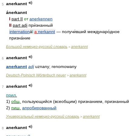
anerkannt
5
ánerkannt
I
part II
от
anerkennen
II
part adj
при́знанный
internation
á
l
a
nerkannt
— получи́вший междунаро́дное
призна́ние
Большой немецко-русский словарь
anerkannt
>
anerkannt
6
anerkannt
adj
uznany; renomowany
Deutsch-Polnisch Wörterbuch neuer
anerkannt
>
anerkannt
7
прил.
1)
общ.
пользующийся (всеобщим) признанием, признанный
2)
пищ.
апробированный
Универсальный немецко-русский словарь
anerkannt
>
anerkannt
8