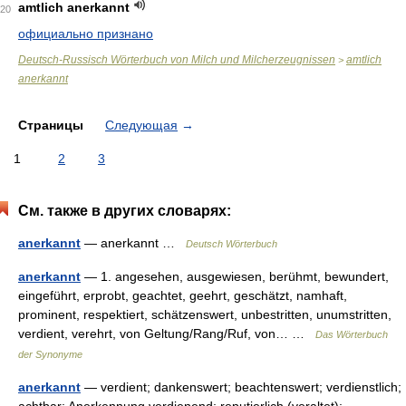
amtlich anerkannt
20
официально признано
Deutsch-Russisch Wörterbuch von Milch und Milcherzeugnissen
amtlich
>
anerkannt
Страницы
Следующая
→
1
2
3
См. также в других словарях:
anerkannt
— anerkannt …
Deutsch Wörterbuch
anerkannt
— 1. angesehen, ausgewiesen, berühmt, bewundert,
eingeführt, erprobt, geachtet, geehrt, geschätzt, namhaft,
prominent, respektiert, schätzenswert, unbestritten, unumstritten,
verdient, verehrt, von Geltung/Rang/Ruf, von… …
Das Wörterbuch
der Synonyme
anerkannt
— verdient; dankenswert; beachtenswert; verdienstlich;