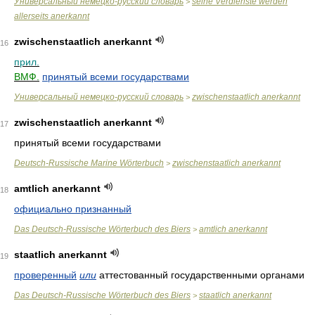
Универсальный немецко-русский словарь
seine Verdienste werden
>
allerseits anerkannt
zwischenstaatlich anerkannt
16
прил.
ВМФ.
принятый всеми государствами
Универсальный немецко-русский словарь
zwischenstaatlich anerkannt
>
zwischenstaatlich anerkannt
17
принятый всеми государствами
Deutsch-Russische Marine Wörterbuch
zwischenstaatlich anerkannt
>
amtlich anerkannt
18
официально признанный
Das Deutsch-Russische Wörterbuch des Biers
amtlich anerkannt
>
staatlich anerkannt
19
проверенный
или
аттестованный государственными органами
Das Deutsch-Russische Wörterbuch des Biers
staatlich anerkannt
>