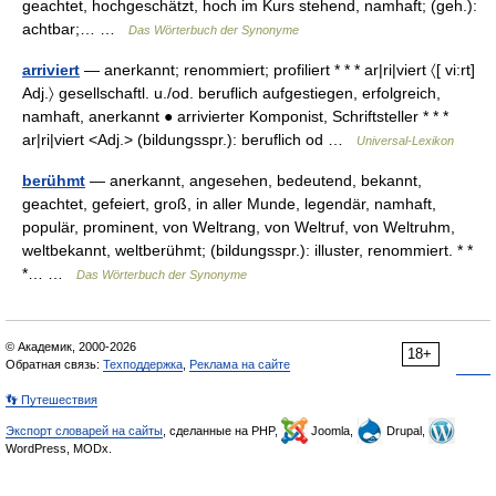
geachtet, hochgeschätzt, hoch im Kurs stehend, namhaft; (geh.):
achtbar;… …
Das Wörterbuch der Synonyme
arriviert
— anerkannt; renommiert; profiliert * * * ar|ri|viert 〈[ vi:rt]
Adj.〉 gesellschaftl. u./od. beruflich aufgestiegen, erfolgreich,
namhaft, anerkannt ● arrivierter Komponist, Schriftsteller * * *
ar|ri|viert <Adj.> (bildungsspr.): beruflich od …
Universal-Lexikon
berühmt
— anerkannt, angesehen, bedeutend, bekannt,
geachtet, gefeiert, groß, in aller Munde, legendär, namhaft,
populär, prominent, von Weltrang, von Weltruf, von Weltruhm,
weltbekannt, weltberühmt; (bildungsspr.): illuster, renommiert. * *
*… …
Das Wörterbuch der Synonyme
© Академик, 2000-2026
18+
Обратная связь:
Техподдержка
,
Реклама на сайте
👣 Путешествия
Экспорт словарей на сайты
, сделанные на PHP,
Joomla,
Drupal,
WordPress, MODx.