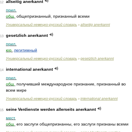
allseitig anerkannt
12
прил.
общ.
общепризнанный, признанный всеми
Универсальный немецко-русский словарь
allseitig anerkannt
>
gesetzlich anerkannt
13
прил.
юр.
легитимный
Универсальный немецко-русский словарь
gesetzlich anerkannt
>
international anerkannt
14
прил.
общ.
получивший международное признание, признанный во
всем мире
Универсальный немецко-русский словарь
international anerkannt
>
seine Verdienste werden allerseits anerkannt
15
мест.
общ.
его заслуги общепризнанны, его заслуги признаны всеми