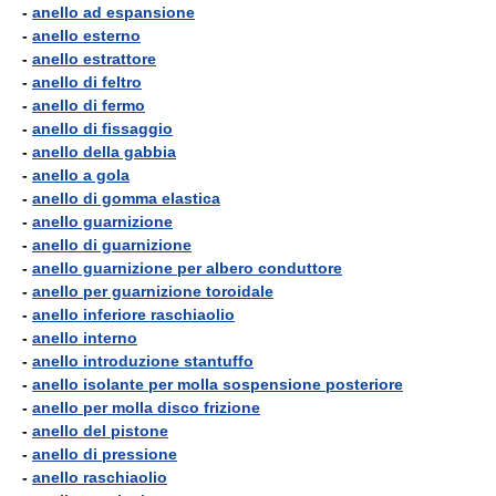
-
anello ad espansione
-
anello esterno
-
anello estrattore
-
anello di feltro
-
anello di fermo
-
anello di fissaggio
-
anello della gabbia
-
anello a gola
-
anello di gomma elastica
-
anello guarnizione
-
anello di guarnizione
-
anello guarnizione per albero conduttore
-
anello per guarnizione toroidale
-
anello inferiore raschiaolio
-
anello interno
-
anello introduzione stantuffo
-
anello isolante per molla sospensione posteriore
-
anello per molla disco frizione
-
anello del pistone
-
anello di pressione
-
anello raschiaolio