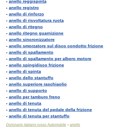
-
anello reggispinta
-
anello registro
-
anello di rinforzo
-
anello di risvoltatura ruota
-
anello di ritegno
-
anello ritegno guarnizione
-
anello sincronizzatore
-
anello smorzatore sul disco condotto frizione
-
anello di spallamento
-
anello di spallamento per albero motore
-
anello spingidisco frizione
-
anello di spinta
-
anello dello stantuffo
-
anello superiore raschiaolio
-
anello di supporto
-
anello per tamburo freno
-
anello di tenuta
-
anello di tenuta del pedale della frizione
-
anello di tenuta per stantuffo
Dizionario italiano-russo Automobile
anello
>