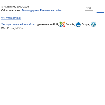
© Академик, 2000-2026
18+
Обратная связь:
Техподдержка
,
Реклама на сайте
👣 Путешествия
Экспорт словарей на сайты
, сделанные на PHP,
Joomla,
Drupal,
WordPress, MODx.