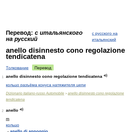
Перевод:
с итальянского
с русского на
на русский
итальянский
anello disinnesto cono regolazione
tendicatena
Толкование
Перевод
anello disinnesto cono regolazione tendicatena
1
кольцо разъёма конуса натяжителя цепи
Dizionario italiano-russo Automobile
anello disinnesto cono regolazione
>
tendicatena
anello
2
m
кольцо
-
anello di appoggio