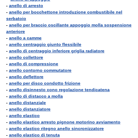
-
anello di arresto
-
anello per bocchettone introduzione combustibile nel
serbatoio
-
anello per braccio oscillante appoggio molla sospensione
anteriore
-
anello a camme
-
anello centraggio giunto flessibile
-
anello di centraggio inferiore griglia radiatore
-
anello collettore
-
anello di compressione
-
anello contorno commutatore
-
anello deflettore
-
anello per disco condotto frizione
-
anello disinnesto cono regolazione tendicatena
-
anello di distacco a molla
-
anello distanziale
-
anello distanziatore
-
anello elastico
-
anello elastico arresto pignone motorino avviamento
-
anello elastico ritegno anello sincronizzatore
-
anello elastico di tenuta