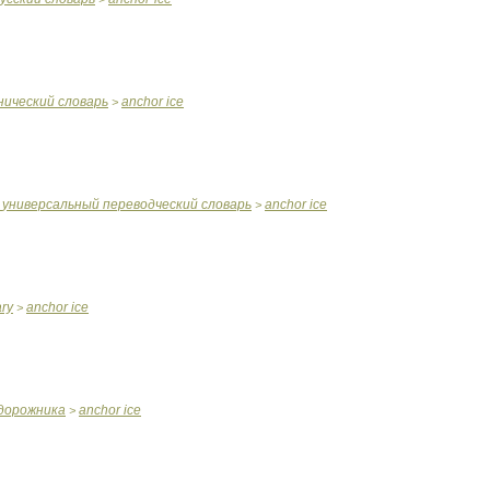
нический
словарь
anchor
ice
>
универсальный
переводческий
словарь
anchor
ice
>
ary
anchor
ice
>
дорожника
anchor
ice
>