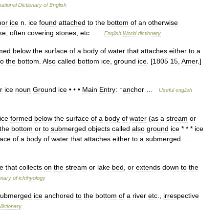
national
Dictionary
of
English
hor
ice
n
.
ice
found
attached
to
the
bottom
of
an
otherwise
ke
,
often
covering
stones
,
etc
…
English
World
dictionary
med
below
the
surface
of
a
body
of
water
that
attaches
either
to
a
to
the
bottom
.
Also
called
bottom
ice
,
ground
ice
. [
1805
15
,
Amer
.]
r
ice
noun
Ground
ice
• • •
Main
Entry:
↑
anchor
…
Useful
english
ice
formed
below
the
surface
of
a
body
of
water
(
as
a
stream
or
the
bottom
or
to
submerged
objects
called
also
ground
ice
* * *
ice
face
of
a
body
of
water
that
attaches
either
to
a
submerged
… …
ce
that
collects
on
the
stream
or
lake
bed
,
or
extends
down
to
the
onary
of
ichthyology
ubmerged
ice
anchored
to
the
bottom
of
a
river
etc
.,
irrespective
iktionary