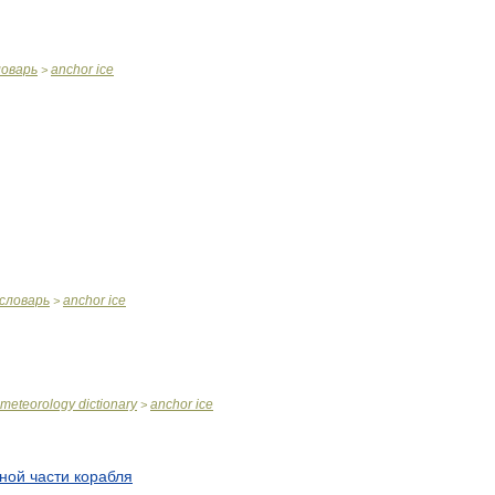
ловарь
anchor
ice
>
словарь
anchor
ice
>
meteorology
dictionary
anchor
ice
>
ной
части
корабля