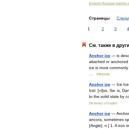
English
-
Russian
marine
Страницы
След
1
2
3
См
.
также
в
друг
Anchor
ice
—
is
desc
attached
or
anchored
ice
is
most
commonly
…
Wikipedia
Anchor
ice
—
Ice
Ice
Icel
. [=
i
]
ss
,
Sw
.
is
,
Da
to
the
solid
state
by
c
Dictionary
of
English
Anchor
ice
—
Ancho
ancora
,
sometimes
sp
{
Angle
},
n
.]
1
.
A
iron
i