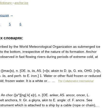
dictionary
anchor
ice
>
ующая
→
4
5
6
их
словарях:
ribed
by
the
World
Meteorological
Organization
as
submerged
ice
to
the
bottom
,
irrespective
of
the
nature
of
its
formation
.
Anchor
observed
in
fast
flowing
rivers
during
periods
of
extreme
cold
,
at
([
imac
]
s
),
n
. [
OE
.
is
,
iis
,
AS
. [=
i
]
s
;
aksin
to
D
.
ijs
,
G
.
eis
,
OHG
. [=
i
]
s
,
n
.
iis
,
and
perh
.
to
E
.
iron
.]
1
.
Water
or
other
fluid
frozen
or
reduced
old
;
frozen
water
.
It
is
a
white
or
… …
The
Collaborative
International
r
An
chor
([
a
^][
ng
]
k
[
e
]
r
),
n
. [
OE
.
anker
,
AS
.
ancor
,
oncer
,
L
.
elt
anchora
,
fr
.
Gr
.
a
gkyra
,
akin
to
E
.
angle:
cf
.
F
.
ancre
.
See
nstrument
which
is
attached
to
a
ship
by
a
cable
(
rope
or
chain
),…