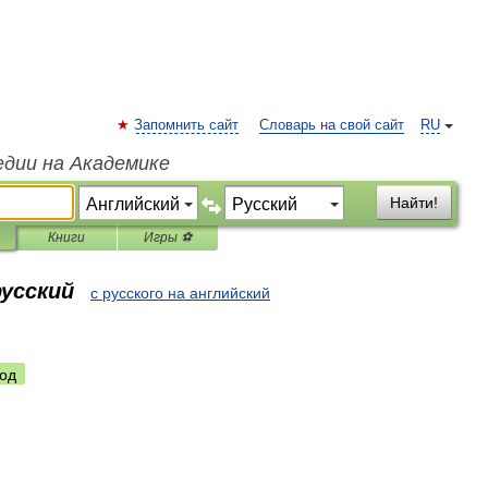
Запомнить сайт
Словарь на свой сайт
RU
едии на Академике
Найти!
Книги
Игры ⚽
русский
с русского на английский
од