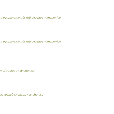
и
русско
-
английский
словарь
anchor
ice
>
и
русско
-
английский
словарь
anchor
-
ice
>
ry
of
geology
anchor
ice
>
огический
словарь
anchor
ice
>