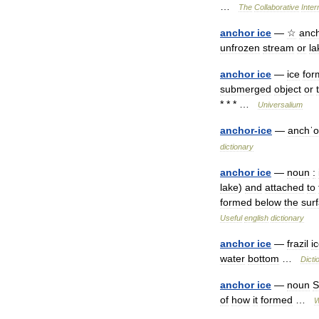
…
The
Collaborative
Inter
anchor
ice
—
☆
anc
unfrozen
stream
or
la
anchor
ice
—
ice
for
submerged
object
or
* * * …
Universalium
anchor
-
ice
—
anchˈo
dictionary
anchor
ice
—
noun
:
lake
)
and
attached
to
formed
below
the
sur
Useful
english
dictionary
anchor
ice
—
frazil
i
water
bottom
…
Dicti
anchor
ice
—
noun
S
of
how
it
formed
…
W