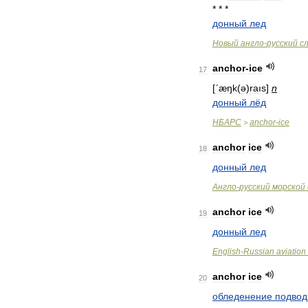
* * *
донный
лед
Новый
англо
-
русский
с
anchor
-
ice
17
[
ʹæŋk
(
ə
)
raıs
]
n
донный
лёд
НБАРС
anchor
-
ice
>
anchor
ice
18
донный
лед
Англо
-
русский
морской
anchor
ice
19
донный
лед
English
-
Russian
aviation
anchor
ice
20
обледенение
подвод