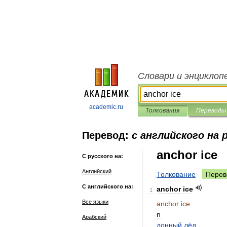
Словари и энциклоп
academic.ru
Толкования
Переводы
Перевод:
с английского на 
anchor ice
С русского на:
Английский
Толкование
Перев
С английского на:
anchor
ice
1
Все языки
anchor
ice
n
Арабский
донный
лёд