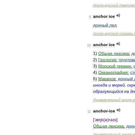
Англо
-
русский
техниче
anchor
ice
9
донный
лед
Англо
-
русский
словарь
anchor
ice
10
1
)
Общая
лексика:
д
2
)
Геология:
грунтов
3
)
Морской
термин:
4
)
Океанография:
ст
5
)
Макаров:
донный
иногда
и
морей
,
скр
образующийся
на
дн
Универсальный
англо
-
р
anchor
-
ice
11
['
æŋk
(
ə
)
raɪs
]
Общая
лексика:
дон
Универсальный
англо
-
р