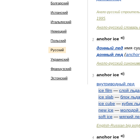
Болгарский
Англо
-
русский
строитель
Испанский
1995
.
Итальянский
Англо
-
русский
словарь
Немецкий
anchor
ice
2
Польский
донный
лед
имя
су
Русский
донный
лед
(
anchor
Украинский
Англо
-
русский
синоним
Французский
anchor
ice
3
Эстонский
внутриводный
лед
ice
film
—
слой
льда
ice
slab
—
блок
льд
ice
cube
—
кубик
ль
new
ice
—
молодой
soft
ice
—
мягкий
ле
English
-
Russian
big
poly
anchor
ice
4