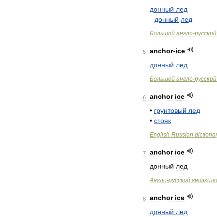
донный
лед
донный
лед
Большой
англо
-
русский
anchor
-
ice
5
донный
лед
Большой
англо
-
русский
anchor
ice
6
•
грунтовый
лед
•
стояк
English
-
Russian
dictiona
anchor
ice
7
донный
лед
Англо
-
русский
геоэкол
anchor
ice
8
донный
лед