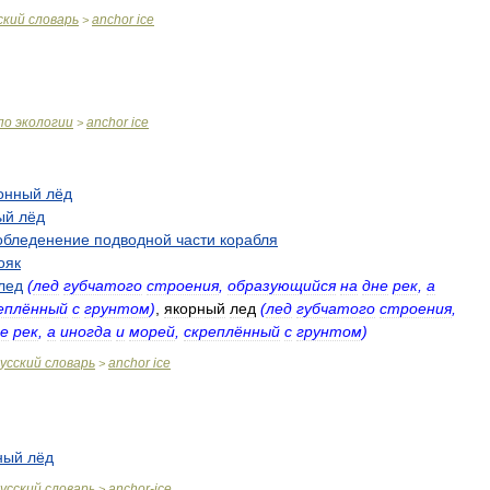
ский
словарь
anchor
ice
>
по
экологии
anchor
ice
>
онный
лёд
ый
лёд
обледенение
подводной
части
корабля
ояк
лед
(
лед
губчатого
строения
,
образующийся
на
дне
рек
,
а
еплённый
с
грунтом
)
,
якорный
лед
(
лед
губчатого
строения
,
е
рек
,
а
иногда
и
морей
,
скреплённый
с
грунтом
)
усский
словарь
anchor
ice
>
ный
лёд
усский
словарь
anchor
-
ice
>