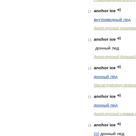
anchor
ice
12
внутриводный
лед
Англо
русский
политех
anchor
ice
13
донный
лед
Англо
-
русский
большой
anchor
ice
14
донный
лёд
Glacial
hydrology
diction
anchor
ice
15
донный
лед
Англо
-
русский
словарь
anchor
ice
16
(
n
)
донный
лед