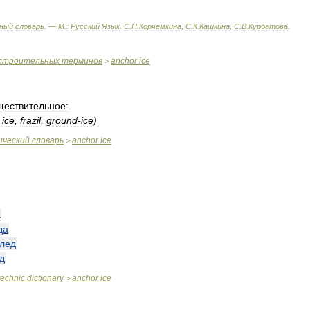
ный
словарь
. —
М
.
:
Русский
Язык
.
С
.
Н
.
Корчемкина
,
С
.
К
.
Кашкина
,
С
.
В
.
Курбатова
.
строительных
терминов
anchor
ice
>
ществительное:
ice
,
frazil
,
ground
-
ice
)
ический
словарь
anchor
ice
>
а
да
лед
д
technic
dictionary
anchor
ice
>